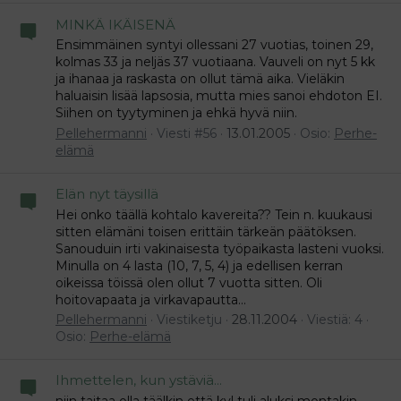
MINKÄ IKÄISENÄ
Ensimmäinen syntyi ollessani 27 vuotias, toinen 29,
kolmas 33 ja neljäs 37 vuotiaana. Vauveli on nyt 5 kk
ja ihanaa ja raskasta on ollut tämä aika. Vieläkin
haluaisin lisää lapsosia, mutta mies sanoi ehdoton EI.
Siihen on tyytyminen ja ehkä hyvä niin.
Pellehermanni
Viesti #56
13.01.2005
Osio:
Perhe-
elämä
Elän nyt täysillä
Hei onko täällä kohtalo kavereita?? Tein n. kuukausi
sitten elämäni toisen erittäin tärkeän päätöksen.
Sanouduin irti vakinaisesta työpaikasta lasteni vuoksi.
Minulla on 4 lasta (10, 7, 5, 4) ja edellisen kerran
oikeissa töissä olen ollut 7 vuotta sitten. Oli
hoitovapaata ja virkavapautta...
Pellehermanni
Viestiketju
28.11.2004
Viestiä: 4
Osio:
Perhe-elämä
Ihmettelen, kun ystäviä...
niin taitaa olla täälkin että kyl tuli aluksi montakin