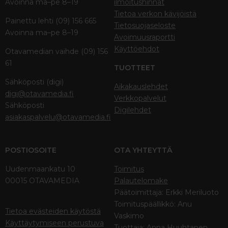
Avoinna ma–pe 8–19
ilmoitushinnat
Tietoa verkon kävijöistä
Painettu lehti (09) 156 665
Tietosuojaseloste
Avoinna ma–pe 8–19
Avoimuusraportti
Käyttöehdot
Otavamedian vaihde (09) 156
61
TUOTTEET
Sähköposti (digi)
Aikakauslehdet
digi@otavamedia.fi
Verkkopalvelut
Sähköposti
Digilehdet
asiakaspalvelu@otavamedia.fi
POSTIOSOITE
OTA YHTEYTTÄ
Uudenmaankatu 10
Toimitus
00015 OTAVAMEDIA
Palautelomake
Päätoimittaja: Erkki Meriluoto
Toimituspäällikkö: Anu
Tietoa evästeiden käytöstä
Vaskimo
Käyttäytymiseen perustuva
Tuottaja: Anna Huuhtanen