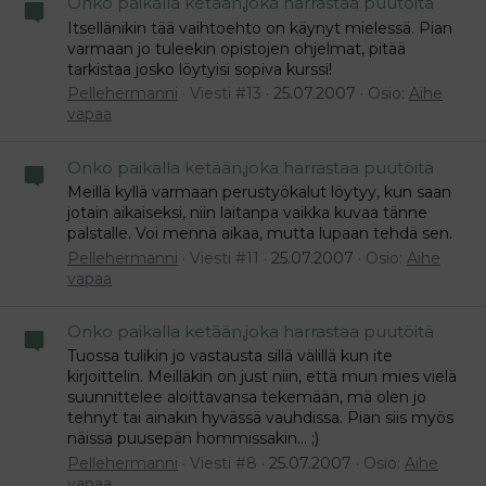
Onko paikalla ketään,joka harrastaa puutöitä
Itsellänikin tää vaihtoehto on käynyt mielessä. Pian
varmaan jo tuleekin opistojen ohjelmat, pitää
tarkistaa josko löytyisi sopiva kurssi!
Pellehermanni
Viesti #13
25.07.2007
Osio:
Aihe
vapaa
Onko paikalla ketään,joka harrastaa puutöitä
Meillä kyllä varmaan perustyökalut löytyy, kun saan
jotain aikaiseksi, niin laitanpa vaikka kuvaa tänne
palstalle. Voi mennä aikaa, mutta lupaan tehdä sen.
Pellehermanni
Viesti #11
25.07.2007
Osio:
Aihe
vapaa
Onko paikalla ketään,joka harrastaa puutöitä
Tuossa tulikin jo vastausta sillä välillä kun ite
kirjoittelin. Meilläkin on just niin, että mun mies vielä
suunnittelee aloittavansa tekemään, mä olen jo
tehnyt tai ainakin hyvässä vauhdissa. Pian siis myös
näissä puusepän hommissakin... ;)
Pellehermanni
Viesti #8
25.07.2007
Osio:
Aihe
vapaa