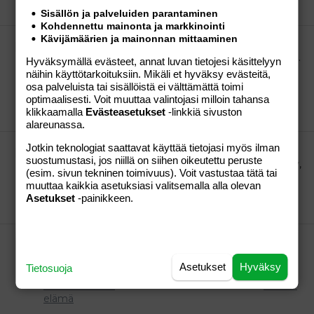
vapaa
Sisällön ja palveluiden parantaminen
Kohdennettu mainonta ja markkinointi
Kävijämäärien ja mainonnan mittaaminen
OSTETAAN/MYYDÄÄN
Myyn vähänkäytetyn, siistin Ficher-Pricen lelukaaren.
Hyväksymällä evästeet, annat luvan tietojesi käsittelyyn
Ostettu jouluksi -05, joten ei edes vanhakaan vielä...
näihin käyttötarkoituksiin. Mikäli et hyväksy evästeitä,
Voin laittaa kuvan sähköpostiin.
osa palveluista tai sisällöistä ei välttämättä toimi
optimaalisesti. Voit muuttaa valintojasi milloin tahansa
Pellehermanni
Viesti #21
05.05.2007
Osio:
Aihe
klikkaamalla
Evästeasetukset
-linkkiä sivuston
vapaa
alareunassa.
Hesasta kavereita
Jotkin teknologiat saattavat käyttää tietojasi myös ilman
suostumustasi, jos niillä on siihen oikeutettu peruste
moi! tääl olis kahden lapsen äiti itä-hki, olen jo kyl 34v,
(esim. sivun tekninen toimivuus). Voit vastustaa tätä tai
lapset on 2v 10kk, 1v 10kk, myös isä on.
muuttaa kaikkia asetuksiasi valitsemalla alla olevan
Pellehermanni
Viesti #4
26.01.2005
Osio:
Perhe-
Asetukset
-painikkeen.
elämä
äidit?
tääl olis kahden lapsen äiti itä-hki, mut olen jo 34v,
Asetukset
Hyväksy
Tietosuoja
lapset 2v 10kk, 1v 10kk, myös isäkin on.
Pellehermanni
Viesti #10
26.01.2005
Osio:
Perhe-
elämä