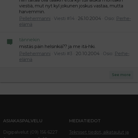
viestiä, mut nyt kyl jokunen joskus vastaa, mutta
harvemmin.
Pellehermanni
Viesti #14
26.10.2004
Osio:
Perhe-
elämä
tännekin
mistäs päin helsinkiä?? ja me itä-hki.
Pellehermanni
Viesti #3
20.10.2004
Osio:
Perhe-
elämä
See more
ASIAKASPALVELU
MEDIATIEDOT
Digipalvelut (09) 156 6227
Tekniset tiedot, aikataulut ja