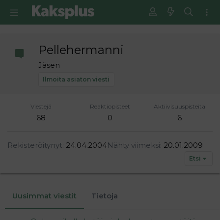
Pellehermanni
Jäsen
Ilmoita asiaton viesti
Viestejä
Reaktiopisteet
Aktiivisuuspisteitä
68
0
6
Rekisteröitynyt
24.04.2004
Nähty viimeksi
20.01.2009
Etsi
Uusimmat viestit
Tietoja