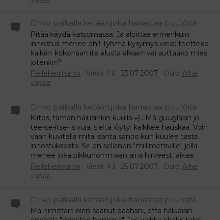
Onko paikalla ketään,joka harrastaa puutöitä
Pitää käydä katsomassa. Ja aloittaa ennenkuin
innostus menee ohi! Tyhmä kysymys vielä: teettekö
kaiken kokonaan ite alusta alkaen vai auttaako mies
jotenkin?
Pellehermanni
Viesti #6
25.07.2007
Osio:
Aihe
vapaa
Onko paikalla ketään,joka harrastaa puutöitä
Kiitos, tämän halusinkin kuulla =) . Mä guuglasin jo
tee-se-itse- sivuja, sieltä löytyi kaikkee hauskaa. Voin
vaan kuvitella mitä isäntä sanoo kun kuulee tästä
innostuksesta. Se on sellanen "millimetriville" jolla
menee joka pikkuhommaan aina hirveesti aikaa.
Pellehermanni
Viesti #3
25.07.2007
Osio:
Aihe
vapaa
Onko paikalla ketään,joka harrastaa puutöitä
Mä nimittäin olen saanut päähäni, että haluaisin