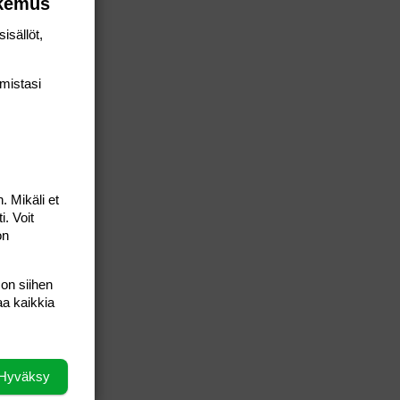
okemus
isällöt,
mis­tasi
. Mikäli et
i. Voit
on
 on siihen
aa kaikkia
Hyväksy