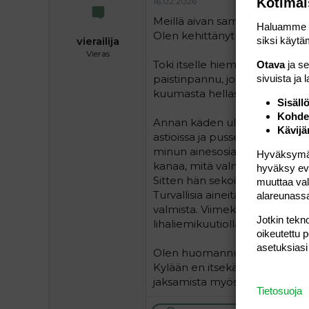
Kotimai
16.02.2026
Meillä aivan samanlainen pikkup
Haluamme ta
Olen kehittänyt hänelle tekem
siksi käytäm
vierailija
Vieras
Toki itselle hieman työlästä v
Otava
ja s
paistinpannu, jonka kanssa h
sivuista ja 
kuumasta hellasta.
Sisäll
Kohden
Annan käden ulottuville turvall
Kävijä
astioissa ja pusseissa joita sa
minun ainesosia, niin annan h
Hyväksymällä
kanaa, mitä valmistankin ja v
hyväksy eväs
Sitten hän sekoittelee sitä om
muuttaa val
Turvallisia aineita joita on ma
alareunass
valmista. Viimeksi laittoi riisi
Jotkin tekno
lihaliemikuutiolla jonka olin s
oikeutettu 
asetuksiasi
Olen huomannut et tuo aktiivi
Kylään en itsekään mielelläni 
jaksamista myös meidän elävä
Tietosuoja