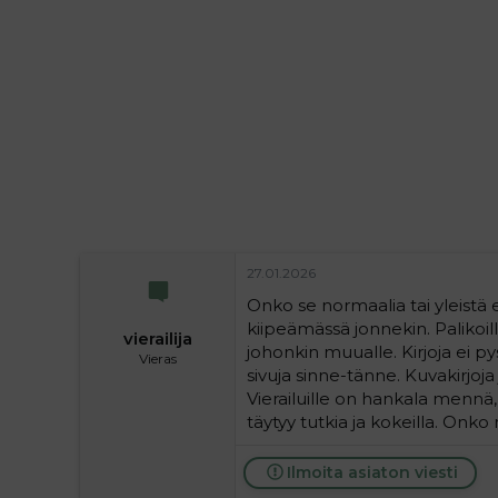
i
t
t
i
t
a
j
a
27.01.2026
Onko se normaalia tai yleistä 
kiipeämässä jonnekin. Palikoill
vierailija
johonkin muualle. Kirjoja ei p
Vieras
sivuja sinne-tänne. Kuvakirjoja 
Vierailuille on hankala mennä, 
täytyy tutkia ja kokeilla. Onko
Ilmoita asiaton viesti