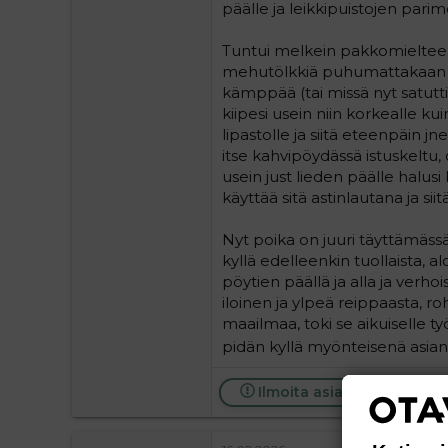
päälle ja leikkipuistojen parime
Tuntui melkein pakkomielteeltä 
mehutölkkiä puhumattakaan laat
kämppää (tai missä nyt satut
kiipesi usein niin korkealle ku
lipastolle ja siitä eteenpäin jne)
itse kahvipöydässä istuskeltu,
usein just lieden päälle halusi
käyttää sitä astinlautana ja 
Nyt poika on juuri täyttämäs
kyllä edelleenkin tuollaista, aloi
pöytien päällä ja alla ja verhois
iloinen ja ylpeä reippaasta, ro
maailmaa, toki se aikuiselle 
pidän kyllä myönteisenä asian
Ilmoita asiaton viesti