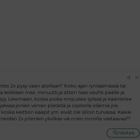
#1
ettei 2v pysy vaan aloillaan? Koko ajan ryntäämässä tai
a leikitään max. minuutti ja sitten taas vauhti päälle ja
ysyy lukemaan, koska poika rimpuilee sylissä ja kääntelee
jaksaa jonkin verran pläräillä ja osoitella eläimiä jne.
koska keittiön kaapit ym. eivät ole silloin turvassa. Kaikki
 meidän 2v jotenkin ylivilkas vai onko monilla vastaavaa??
Vastaa