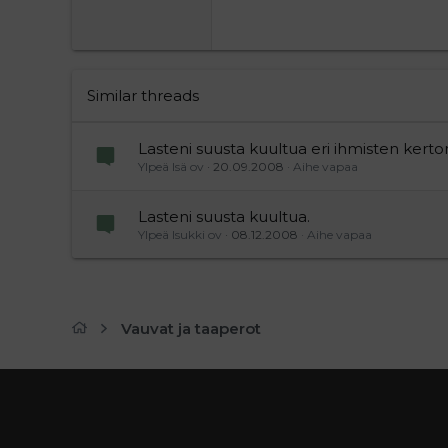
Georgia
22
Tahoma
26
Times New Roman
Trebuchet MS
Similar threads
Verdana
Lasteni suusta kuultua eri ihmisten kerto
Ylpeä Isä ov
20.09.2008
Aihe vapaa
Lasteni suusta kuultua.
Ylpeä Isukki ov
08.12.2008
Aihe vapaa
Vauvat ja taaperot