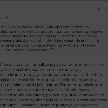
#2
ja
:
ettei 2v pysy vaan aloillaan? Koko ajan ryntäämässä tai
a leikitään max. minuutti ja sitten taas vauhti päälle ja johonkin
aan, koska poika rimpuilee sylissä ja kääntelee sivuja sinne-
verran pläräillä ja osoitella eläimiä jne. Vierailuille on hankala
 eivät ole silloin turvassa. Kaikki täytyy tutkia ja kokeilla.
lkas vai onko monilla vastaavaa??
! Toiset lapset on rauhallisia ja pysyvät enemmän aloillaan
ttyväisempiä tutkimaan maailmaa) mutta kyllä
aikesta kiinnostunut ja joka suuntaan menossa, onhan hän
t) jalat tukevasti alleen, oppinut kiipeilemään ja monia
a ja pitääkin kokeilla ja harjoittaa. Ei monet tuonikäiset vielä
lmakin on juuri vasta auennut ja kaikkea kiinnostavaa
sa iässä rauhallistahtinen, poika taas juuri kuvaamasilainen,
n aina ollut tosi fyysinen ja kiipeileväinen, jossain vaiheessa
 kiipeili - kaikkien lipastojen ja kirjahyllyjen ja lieden