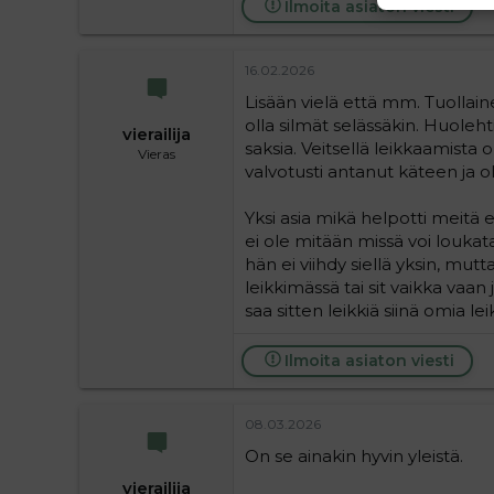
Ilmoita asiaton viesti
16.02.2026
Lisään vielä että mm. Tuollain
olla silmät selässäkin. Huoleht
vierailija
saksia. Veitsellä leikkaamista
Vieras
valvotusti antanut käteen ja ol
Yksi asia mikä helpotti meitä e
ei ole mitään missä voi loukata
hän ei viihdy siellä yksin, mu
leikkimässä tai sit vaikka va
saa sitten leikkiä siinä omia l
Ilmoita asiaton viesti
08.03.2026
On se ainakin hyvin yleistä.
vierailija