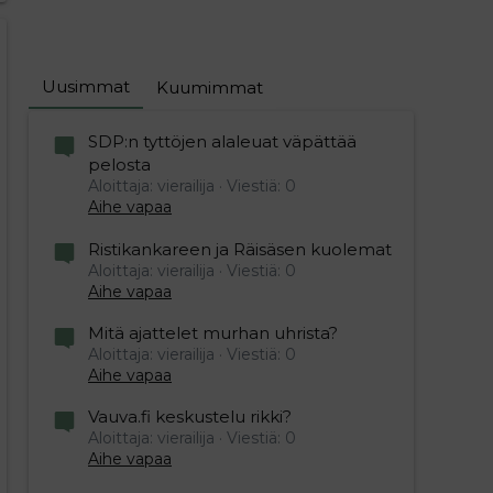
Uusimmat
Kuumimmat
SDP:n tyttöjen alaleuat väpättää
pelosta
Aloittaja: vierailija
Viestiä: 0
Aihe vapaa
Ristikankareen ja Räisäsen kuolemat
Aloittaja: vierailija
Viestiä: 0
Aihe vapaa
Mitä ajattelet murhan uhrista?
Aloittaja: vierailija
Viestiä: 0
Aihe vapaa
Vauva.fi keskustelu rikki?
Aloittaja: vierailija
Viestiä: 0
Aihe vapaa