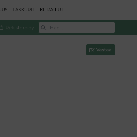
UUS
LASKURIT
KILPAILUT
Rekisteröidy
Vastaa