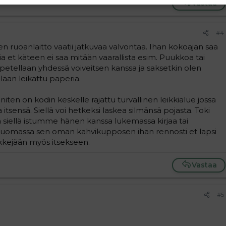
Vastaa
#4
en ruoanlaitto vaatii jatkuvaa valvontaa. Ihan kokoajan saa
ia et käteen ei saa mitään vaarallista esim. Puukkoa tai
 opetellaan yhdessä voiveitsen kanssa ja saksetkin olen
laan leikattu paperia.
niten on kodin keskelle rajattu turvallinen leikkialue jossa
 itsensä. Siellä voi hetkeksi laskea silmänsä pojasta. Toki
tta siellä istumme hänen kanssa lukemassa kirjaa tai
an juomassa sen oman kahvikupposen ihan rennosti et lapsi
eikkejään myös itsekseen.
Vastaa
#5