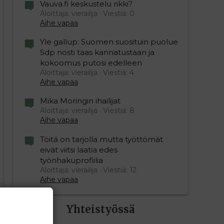
Vauva.fi keskustelu rikki?
Aloittaja: vierailija
Viestiä: 0
Aihe vapaa
Yle gallup: Suomen suosituin puolue
Sdp nosti taas kannatustaan ja
kokoomus putosi edelleen
Aloittaja: vierailija
Viestiä: 4
Aihe vapaa
Mika Moringin ihailijat
Aloittaja: vierailija
Viestiä: 8
Aihe vapaa
Töitä on tarjolla mutta työttömät
eivät viitsi laatia edes
työnhakuprofiilia
Aloittaja: vierailija
Viestiä: 12
Aihe vapaa
Yhteistyössä