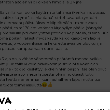
tristen aitojen yli oli oikeen himo alle 2 v jne.
välillä kun poika käytti mitä tahansa (kenkiä, riisipussia,
ikoista ym) ”astinlautana”, siirteli tavaroita ympäri
tiin olemaan) päästääkseen kiipeämään _minne vaan_,
in pääsi, esim 170 cm korkean kirjahyllyn päälle (sängyltä
. Vierailuilla piti vaan yrittää jotenkin keplotella, ei siinä juuri
 oma poikani rakasti myös käydä kaikki kaapit ym läpi ja
 kiivetä, jo vuoden ikäisenä keksi että avaa peltiluukun ja
siitä pääsee kampeamaan uunin päälle.
sä 3 v ja on jo vähän vähemmän päätöntä menoa, vaikka
tti juuri tällä viikolla päiväkodin ja siellä olisi koko ajan
sa jne - toki jo keskittyy leikkeihinkin paljon. Itse olen ollut
hkeasta ja avoimesta lapsesta joka innokkaasti tutkii
työtä teettää enemmän kuin rauhallinen lapsi mutta itse
a tuota toimeliaisuutta
Vastaa