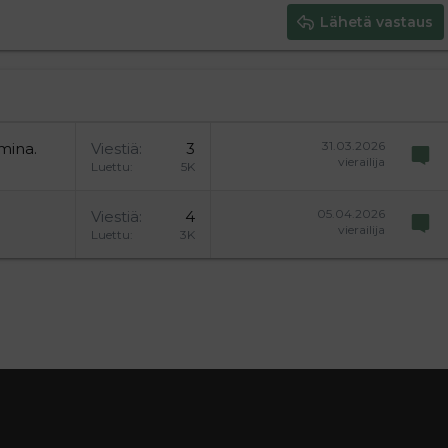
Lähetä vastaus
31.03.2026
mina.
Viestiä
3
vierailija
Luettu
5K
05.04.2026
Viestiä
4
vierailija
Luettu
3K