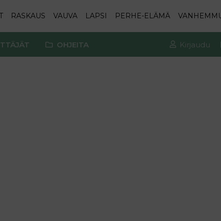
T
RASKAUS
VAUVA
LAPSI
PERHE-ELÄMÄ
VANHEMM
TTÄJÄT
OHJEITA
Kirjaudu