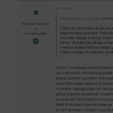
29.01.2026
Alkuperäinen kirjoittaja
vieraili
Karhurouvane
Onko se normaalia tai yleistä 
n
kiipeämässä jonnekin. Palikoill
Tunnettu jäsen
muualle. Kirjoja ei pysyy lukem
01.02.2018
tänne. Kuvakirjoja jaksaa jonkin 
842
mennä, koska keittiön kaapit ym.
547
Onko meidän 2v jotenkin ylivi
93
39
Hyvin normaalia ja tervettä on
(ja ovat ehkä arempia ja pidä
kaksivuotiaan pitääkin olla k
aika lailla vasta saanut (nopea
muitakin taitoja joita nyt halua
jaksa kirjoihin keskittyä, maai
ympärillä! Oma tyttöni oli tuos
lähti 8 kk iässä kävelemään ja o
ei tehnytkään mitään muuta kuin