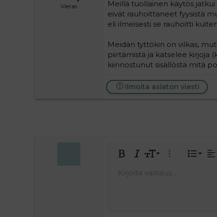
Meillä tuollainen käytös jatku
Vieras
eivät rauhoittaneet fyysistä m
eli ilmeisesti se rauhoitti kuite
Meidän tyttökin on vilkas, mu
piirtämistä ja katselee kirjoja 
kiinnostunut sisällöstä mitä po
Ilmoita asiaton viesti
Tasa
9
Norm
J
Lihavoitu
Kursivoitu
Fontin koko
Laajennettuun 
Lista
Ta
10
Hea
Keski
J
Kirjoita vastaus...
Tallenna
Arial
Tekstiväri
Hymiöt
Tee uudelleen
Kirjasintyyli
Lisää video/media
Poista muotoilu
Lainaus
BBCode-näkymä
Yliviivaa
Lisää taulukko
Luonnokset
Alleviivattu
Insert horiz
Rivinsisäi
Spoiler
Rivins
Ko
12
Poista l
Tasaa
Book Antiqua
Hea
15
Courier New
Justif
Head
18