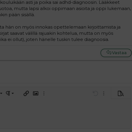
i kouluikään asti ja poika sai adhd-diagnoosin. Lääkkeet
uotoa, mutta lapsi alkoi oppimaan asioita ja oppi lukemaan,
nkin pään sisällä.
tta hän on myös innokas opettelemaan kirjoittamista ja
(kirjat saavat välillä rajuakin kohtelua, mutta on myös
ika ei ollut), joten hänelle tuskin tulee diagnoosia.
Vastaa
a vasemmalle
al
ärjestetty lista
editoriin…
saus
Paragraph format
Lisää hyperlinkki
Lisää kuva
Laajennettuun editoriin…
Kumoa
Laajennettuun 
Esikat
ding 1
tä
ärjestämätön lista
 luonnos
ontal line
nen koodi
isäinen spoiler
odi
uonnos
 oikealle
Suurenna sisennystä
ding 2
y text
Pienennä sisennystä
ing 3