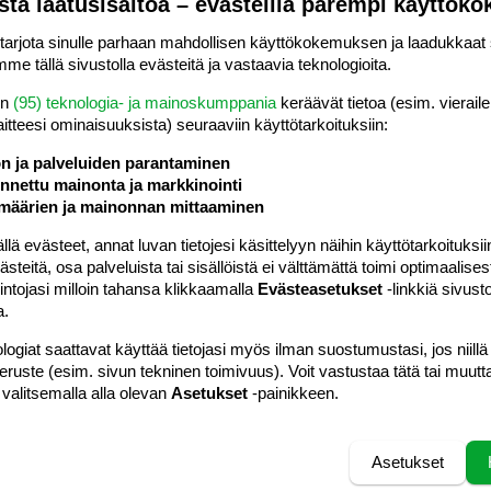
sta laatusisältöä – evästeillä parempi käyttök
#3
oika nyt 2v ja 4kk. Todella vilkas ja utelias.
rjota sinulle parhaan mahdollisen käyttökokemuksen ja laadukkaat s
istä joka kiinnostaa.
me tällä sivustolla evästeitä ja vastaavia teknologioita.
älillä, mutta esim. Kun teen ruokaa, minulla on hänelle oma
en
(95) teknologia- ja mainoskumppania
keräävät tietoa (esim. vieraile
än tekee omaa ruokaa turvallisen välimatkan päässä
laitteesi ominaisuuk­sista) seuraaviin käyttötarkoituksiin:
ön ja palveluiden parantaminen
nettu mainonta ja markkinointi
isia ainesosia korkilla varustetuissa purkeissa, kannellisissa
määrien ja mainonnan mittaaminen
a avata ja tehdä ruokaa siinä vieressä. Usein hän myös haluaa
änen pannuunsa esim. Valmiiksi paistettua jauhelihaa tai
 evästeet, annat luvan tietojesi käsittelyyn näihin käyttötarkoituksiin
aroitan että se on kuuma!
teitä, osa palveluista tai sisällöistä ei välttämättä toimi optimaalisest
alla kauhallaan.
intojasi milloin tahansa klikkaamalla
Evästeasetukset
-linkkiä sivust
hdollista maistaa ja vaikka sit antaa koiralle kun on ruoka
a.
ä ja jauhelihaa sekä maustoi sitä maissinaksun paloilla ja
logiat saattavat käyttää tietojasi myös ilman suostumustasi, jos niillä
ekoittanut veteen.
peruste (esim. sivun tekninen toimivuus). Voit vastustaa tätä tai muutt
 valitsemalla alla olevan
Asetukset
-painikkeen.
suus on mahdollista kääntää iloksi.
mene ellei lapsiturvallinen paikka jossa isäntäväellä
iseen seuraan.
Asetukset