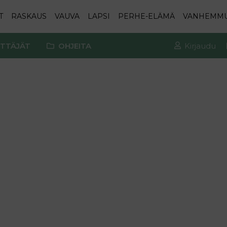
T
RASKAUS
VAUVA
LAPSI
PERHE-ELÄMÄ
VANHEMM
TTÄJÄT
OHJEITA
Kirjaudu