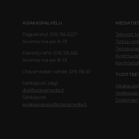
ASIAKASPALVELU
MEDIATIE
Digipalvelut (09) 156 6227
Tekniset ti
Avoinna ma–pe 8–19
Tietoa verk
Tietosuoja
Painettu lehti (09) 156 665
Avoimuusra
Avoinna ma–pe 8–19
Käyttöehd
Otavamedian vaihde (09) 156 61
TUOTTEE
Sähköposti (digi)
Aikakausle
digi@otavamedia.fi
Verkkopalv
Sähköposti
Digilehdet
asiakaspalvelu@otavamedia.fi