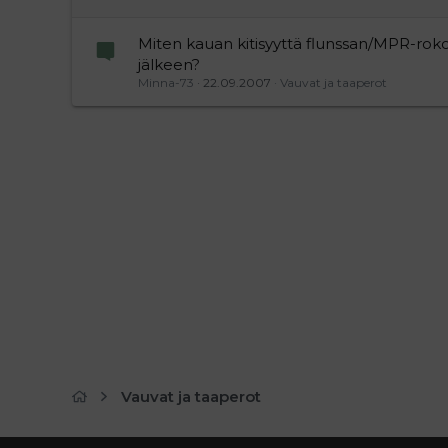
Miten kauan kitisyyttä flunssan/MPR-rok
jälkeen?
Minna-73
22.09.2007
Vauvat ja taaperot
Vauvat ja taaperot