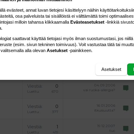
uonnos
 oikealle
Suurenna sisennystä
ding 2
 evästeet, annat luvan tietojesi käsittelyyn näihin käyttötarkoituksiin
y text
Pienennä sisennystä
teitä, osa palveluista tai sisällöistä ei välttämättä toimi optimaalisest
ing 3
intojasi milloin tahansa klikkaamalla
Evästeasetukset
-linkkiä sivust
Lähetä vastaus
a.
logiat saattavat käyttää tietojasi myös ilman suostumustasi, jos niillä
peruste (esim. sivun tekninen toimivuus). Voit vastustaa tätä tai muutt
 valitsemalla alla olevan
Asetukset
-painikkeen.
11.07.2006
sta?
Viestiä
1
Asetukset
e
Luettu
597
04.09.2006
Viestiä
0
vai ruoka-allergia?
Luettu
670
16.01.2006
Viestiä
0
itkuisuutta?
Luettu
377
19.12.2007
Viestiä
1
tuc
Luettu
419