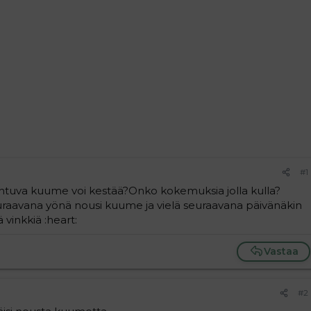
#1
htuva kuume voi kestää?Onko kokemuksia jolla kulla?
uraavana yönä nousi kuume ja vielä seuraavana päivänäkin
ä vinkkiä :heart:
Vastaa
#2