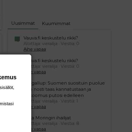
Uusimmat
Kuumimmat
Vauva.fi keskustelu rikki?
Aloittaja: vierailija
Viestiä: 0
Aihe vapaa
Vauva.fi keskustelu rikki?
Aloittaja: vierailija
Viestiä: 0
Aihe vapaa
okemus
Yle gallup: Suomen suosituin puolue
isällöt,
Sdp nosti taas kannatustaan ja
kokoomus putosi edelleen
Aloittaja: vierailija
Viestiä: 1
mis­tasi
Aihe vapaa
editoriin…
sele
Mika Moringin ihailijat
Aloittaja: vierailija
Viestiä: 8
Aihe vapaa