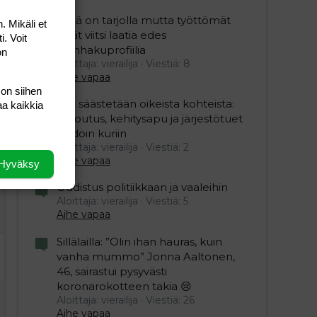
Töitä on tarjolla mutta työttömät
. Mikäli et
eivät viitsi laatia edes
i. Voit
työnhakuprofiilia
on
Aloittaja: vierailija
Viestiä: 8
Aihe vapaa
 on siihen
Nyt säästetään oikeista kohteista:
aa kaikkia
kotoutus, kehitysapu ja järjestötuet
vihdoin kuriin
Aloittaja: vierailija
Viestiä: 2
Aihe vapaa
Hyväksy
Uudistus politiikkaan ja vaaleihin
Aloittaja: vierailija
Viestiä: 5
Aihe vapaa
Sillälailla: ”Olin ihan hauras, kuin
vanha mummo” Jonna Aaltonen,
46, sairastui pysyvästi
koronarokotteen takia 😢
Aloittaja: vierailija
Viestiä: 26
Aihe vapaa