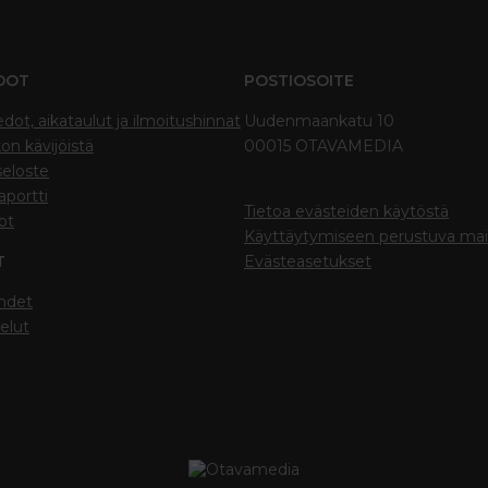
DOT
POSTIOSOITE
edot, aikataulut ja ilmoitushinnat
Uudenmaankatu 10
on kävijöistä
00015 OTAVAMEDIA
seloste
portti
Tietoa evästeiden käytöstä
ot
Käyttäytymiseen perustuva ma
T
Evästeasetukset
hdet
elut