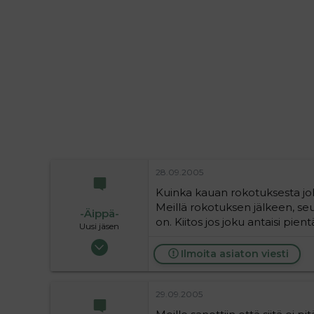
i
t
t
i
t
a
j
a
28.09.2005
Kuinka kauan rokotuksesta jo
Meillä rokotuksen jälkeen, se
-Äippä-
on. Kiitos jos joku antaisi pient
Uusi jäsen
10.03.2005
Ilmoita asiaton viesti
29
0
1
29.09.2005