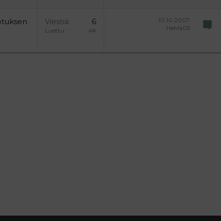
10.10.2007
otuksen
Viestiä
6
HeMa05
Luettu
4K