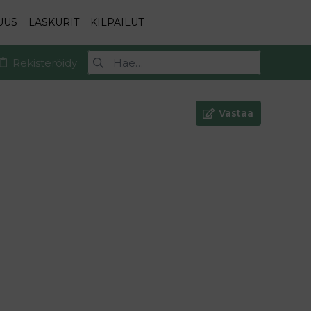
UUS
LASKURIT
KILPAILUT
Rekisteröidy
Vastaa