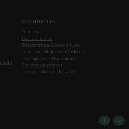
OTA YHTEYTTÄ
Toimitus
Palautelomake
Päätoimittaja: Erkki Meriluoto
Toimituspäällikkö: Anu Vaskimo
Tuottaja: Anna Huuhtanen
inonta
Sähköpostiosoitteet:
etunimi.sukunimi@otava.fi
Ylös
Bott