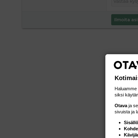
Ilmoita asi
Kotimai
Haluamme ta
siksi käytäm
Otava
ja s
sivuista ja 
Sisäll
Kohden
Kävijä