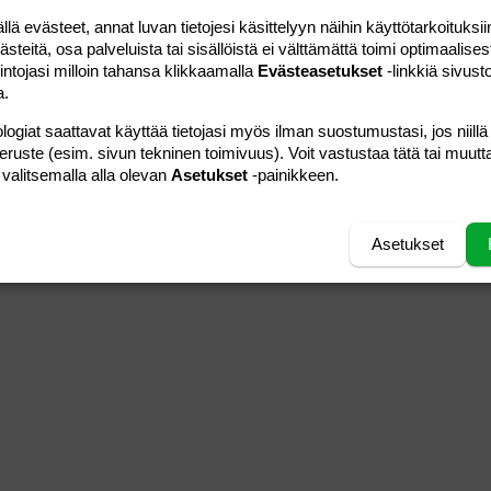
 evästeet, annat luvan tietojesi käsittelyyn näihin käyttötarkoituksiin
teitä, osa palveluista tai sisällöistä ei välttämättä toimi optimaalisest
intojasi milloin tahansa klikkaamalla
Evästeasetukset
-linkkiä sivust
a.
logiat saattavat käyttää tietojasi myös ilman suostumustasi, jos niillä
peruste (esim. sivun tekninen toimivuus). Voit vastustaa tätä tai muutt
 valitsemalla alla olevan
Asetukset
-painikkeen.
Asetukset