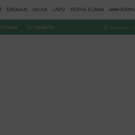
T
RASKAUS
VAUVA
LAPSI
PERHE-ELÄMÄ
VANHEMM
TTÄJÄT
OHJEITA
Kirjaudu