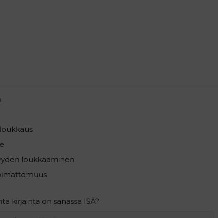
a
loukkaus
e
syyden loukkaaminen
pimattomuus
a kirjainta on sanassa ISÄ?