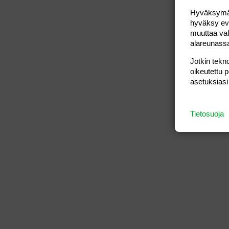
Hyväksymällä
hyväksy eväs
muuttaa val
alareunass
Jotkin tekno
oikeutettu 
asetuksiasi
Tietosuoja