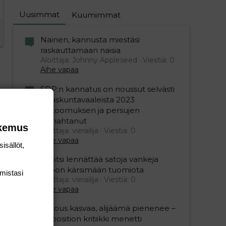
Uusimmat
Kuumimmat
Nainen, kannusta miestäsi
raskauttamaan naisia
Aloittaja: Johnny Appleseed
Viestiä: 0
Aihe vapaa
SDP:n kannatus on noussut selvästi
eduskuntavaaleista 2023
kokoomuksen ja persujen
romahtanut
okemus
Aloittaja: vierailija
Viestiä: 0
Aihe vapaa
isällöt,
Ruotsi lennättää satoja vankeja
Viroon kärsimään tuomiota
mis­tasi
Aloittaja: vierailija
Viestiä: 0
Aihe vapaa
"Talous kasvaa, alijäämä pienenee –
opposition kritiikki menetti