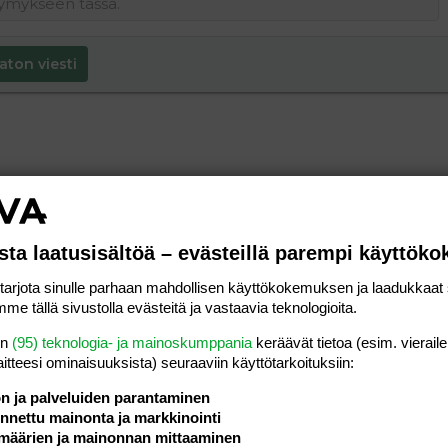
aton viesti
sta laatusisältöä – evästeillä parempi käyttök
rjota sinulle parhaan mahdollisen käyttökokemuksen ja laadukkaat s
me tällä sivustolla evästeitä ja vastaavia teknologioita.
en
(95) teknologia- ja mainoskumppania
keräävät tietoa (esim. vieraile
laitteesi ominaisuuk­sista) seuraaviin käyttötarkoituksiin:
ön ja palveluiden parantaminen
nettu mainonta ja markkinointi
määrien ja mainonnan mittaaminen