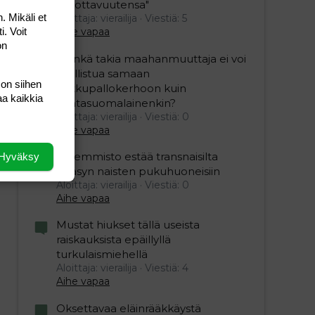
uskottavuutensa"
. Mikäli et
Aloittaja: vierailija
Viestiä: 5
i. Voit
Aihe vapaa
on
”Minkä takia maahanmuuttaja ei voi
osallistua samaan
 on siihen
potkupallokerhoon kuin
aa kaikkia
kantasuomalainenkin?
Aloittaja: vierailija
Viestiä: 0
Aihe vapaa
Vasemmisto estää transnaisilta
Hyväksy
pääsyn naisten pukuhuoneisiin
Aloittaja: vierailija
Viestiä: 0
Aihe vapaa
Mustat hiukset tällä useista
raiskauksista epäillyllä
turkulaismiehellä
Aloittaja: vierailija
Viestiä: 4
Aihe vapaa
Oksettavaa eläinrääkkäystä