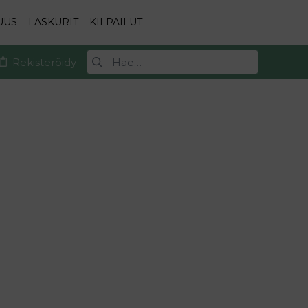
UUS
LASKURIT
KILPAILUT
Rekisteröidy