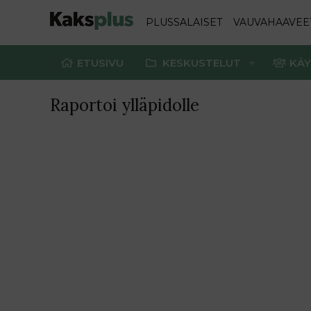
PLUSSALAISET
VAUVAHAAVEE
ETUSIVU
KESKUSTELUT
KÄY
Raportoi ylläpidolle