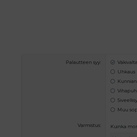
Palautteen syy
Väkivalt
Uhkaus
Kunnian
Vihapuh
Siveelli
Muu so
Varmistus
Kuinka mont