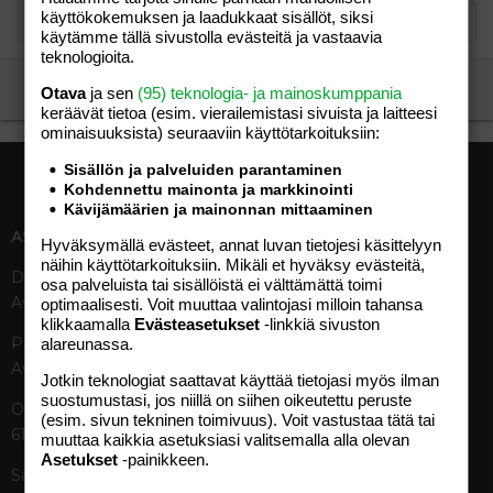
käyttökokemuksen ja laadukkaat sisällöt, siksi
käytämme tällä sivustolla evästeitä ja vastaavia
teknologioita.
Ilmoita asiaton viesti
Otava
ja sen
(95) teknologia- ja mainoskumppania
keräävät tietoa (esim. vierailemis­tasi sivuista ja laitteesi
ominaisuuk­sista) seuraaviin käyttötarkoituksiin:
Sisällön ja palveluiden parantaminen
Kohdennettu mainonta ja markkinointi
Kävijämäärien ja mainonnan mittaaminen
ASIAKASPALVELU
MEDIATIEDOT
Hyväksymällä evästeet, annat luvan tietojesi käsittelyyn
näihin käyttötarkoituksiin. Mikäli et hyväksy evästeitä,
Digipalvelut (09) 156 6227
Tekniset tiedot, aikataulut ja
osa palveluista tai sisällöistä ei välttämättä toimi
Avoinna ma–pe 8–19
ilmoitushinnat
optimaalisesti. Voit muuttaa valintojasi milloin tahansa
klikkaamalla
Evästeasetukset
-linkkiä sivuston
Tietoa verkon kävijöistä
Painettu lehti (09) 156 665
alareunassa.
Tietosuojaseloste
Avoinna ma–pe 8–19
Avoimuusraportti
Jotkin teknologiat saattavat käyttää tietojasi myös ilman
suostumustasi, jos niillä on siihen oikeutettu peruste
Käyttöehdot
Otavamedian vaihde (09) 156
(esim. sivun tekninen toimivuus). Voit vastustaa tätä tai
61
muuttaa kaikkia asetuksiasi valitsemalla alla olevan
TUOTTEET
Asetukset
-painikkeen.
Sähköposti (digi)
Aikakauslehdet