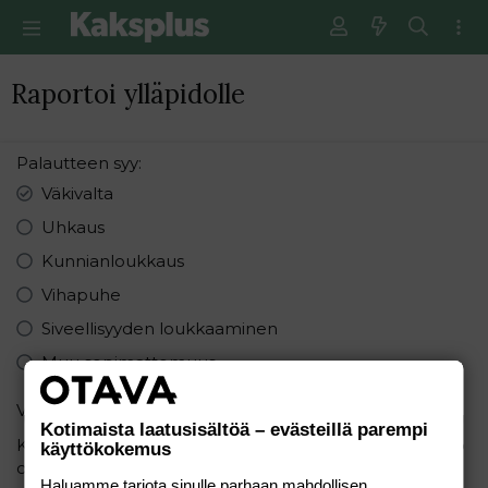
Raportoi ylläpidolle
Palautteen syy
Väkivalta
Uhkaus
Kunnianloukkaus
Vihapuhe
Siveellisyyden loukkaaminen
Muu sopimattomuus
Varmistus
Kotimaista laatusisältöä – evästeillä parempi
Kuinka monta sanaa on lauseessa: "Kuinka paljon kello
käyttökokemus
on?"
Haluamme tarjota sinulle parhaan mahdollisen