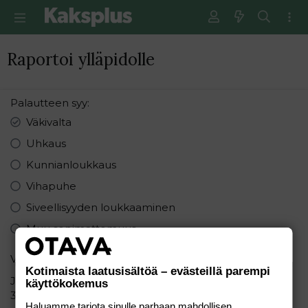
Raportoi ylläpidolle
Palautteen syy
Väkivalta
Uhkaus
Kunnianloukkaus
Vihapuhe
Siveellisyyden loukkaaminen
Muu sopimattomuus
Varmistus
Kotimaista laatusisältöä – evästeillä parempi
Järjestä seuraavat numerot pienimmästä suurimpaan:
käyttökokemus
3 6 1
Haluamme tarjota sinulle parhaan mahdollisen