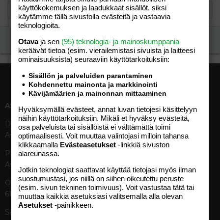
käyttökokemuksen ja laadukkaat sisällöt, siksi
käytämme tällä sivustolla evästeitä ja vastaavia
teknologioita.
Ilmoita asiaton viesti
Otava
ja sen
(95) teknologia- ja mainoskumppania
keräävät tietoa (esim. vierailemis­tasi sivuista ja laitteesi
ominaisuuk­sista) seuraaviin käyttötarkoituksiin:
Sisällön ja palveluiden parantaminen
Kohdennettu mainonta ja markkinointi
Kävijämäärien ja mainonnan mittaaminen
ASIAKASPALVELU
MEDIATIEDOT
Hyväksymällä evästeet, annat luvan tietojesi käsittelyyn
näihin käyttötarkoituksiin. Mikäli et hyväksy evästeitä,
Digipalvelut (09) 156 6227
Tekniset tiedot, aikataulut ja
osa palveluista tai sisällöistä ei välttämättä toimi
Avoinna ma–pe 8–19
ilmoitushinnat
optimaalisesti. Voit muuttaa valintojasi milloin tahansa
klikkaamalla
Evästeasetukset
-linkkiä sivuston
Tietoa verkon kävijöistä
Painettu lehti (09) 156 665
alareunassa.
Tietosuojaseloste
Avoinna ma–pe 8–19
Avoimuusraportti
Jotkin teknologiat saattavat käyttää tietojasi myös ilman
suostumustasi, jos niillä on siihen oikeutettu peruste
Käyttöehdot
Otavamedian vaihde (09) 156
(esim. sivun tekninen toimivuus). Voit vastustaa tätä tai
61
muuttaa kaikkia asetuksiasi valitsemalla alla olevan
TUOTTEET
Asetukset
-painikkeen.
Sähköposti (digi)
Aikakauslehdet