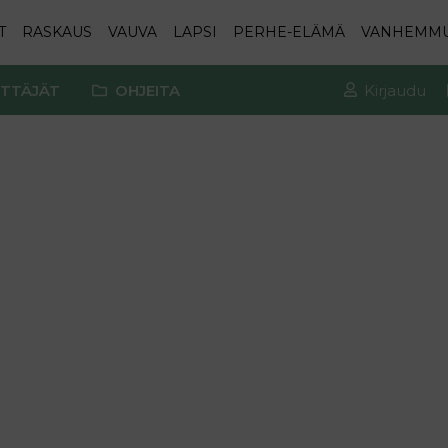
T
RASKAUS
VAUVA
LAPSI
PERHE-ELÄMÄ
VANHEMM
TTÄJÄT
OHJEITA
Kirjaudu