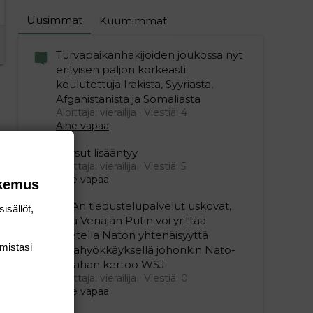
Uusimmat
Kuumimmat
Turvapaikanhakijoiden joukossa nyt
erityisen paljon korkeasti
koulutettuja Irakista, Syyriasta,
Afganistanista ja Somaliasta
Aloittaja: vierailija
Viestiä: 4
Aihe vapaa
Persut lisääntyy
Aloittaja: vierailija
Viestiä: 5
Aihe vapaa
okemus
USAn tiedustelupalvelut uskovat,
isällöt,
että Venäjän Putin voi yrittää
koetella Naton yhtenäisyyttä
mis­tasi
maahyökkäyksellä johonkin Nato-
maahan kertoo WSJ
Aloittaja: vierailija
Viestiä: 0
Aihe vapaa