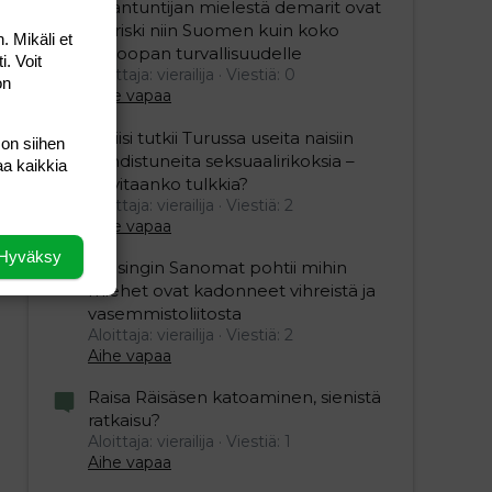
Asiantuntijan mielestä demarit ovat
iso riski niin Suomen kuin koko
. Mikäli et
Euroopan turvallisuudelle
i. Voit
Aloittaja: vierailija
Viestiä: 0
on
Aihe vapaa
Poliisi tutkii Turussa useita naisiin
 on siihen
kohdistuneita seksuaalirikoksia –
aa kaikkia
tarvitaanko tulkkia?
Aloittaja: vierailija
Viestiä: 2
Aihe vapaa
Hyväksy
Helsingin Sanomat pohtii mihin
miehet ovat kadonneet vihreistä ja
vasemmistoliitosta
Aloittaja: vierailija
Viestiä: 2
Aihe vapaa
Raisa Räisäsen katoaminen, sienistä
ratkaisu?
Aloittaja: vierailija
Viestiä: 1
Aihe vapaa