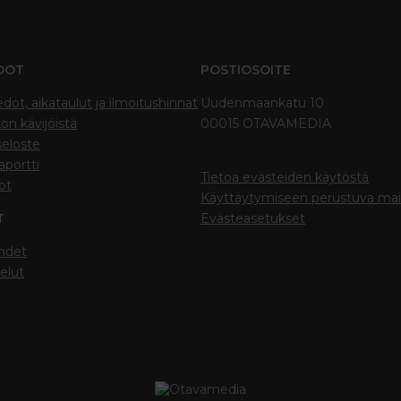
DOT
POSTIOSOITE
edot, aikataulut ja ilmoitushinnat
Uudenmaankatu 10
on kävijöistä
00015 OTAVAMEDIA
seloste
portti
Tietoa evästeiden käytöstä
ot
Käyttäytymiseen perustuva ma
T
Evästeasetukset
hdet
elut