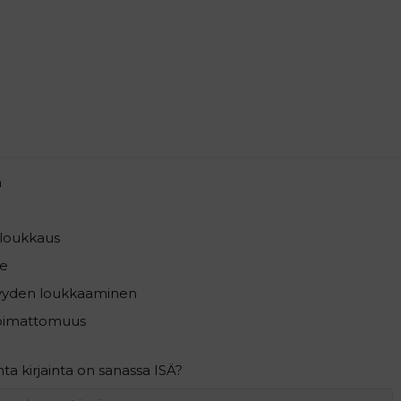
a
loukkaus
e
syyden loukkaaminen
pimattomuus
a kirjainta on sanassa ISÄ?