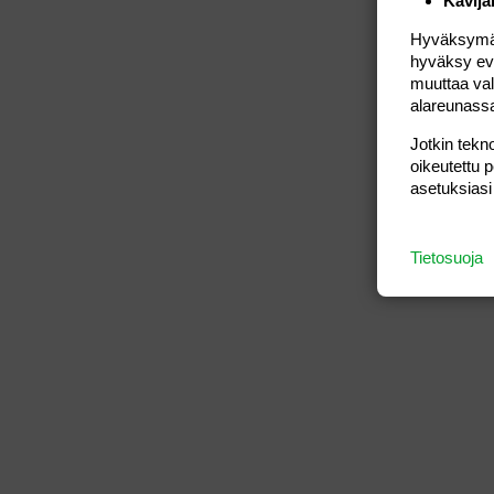
Kävijä
Hyväksymällä
hyväksy eväs
muuttaa val
alareunass
Jotkin tekno
oikeutettu 
asetuksiasi
Tietosuoja