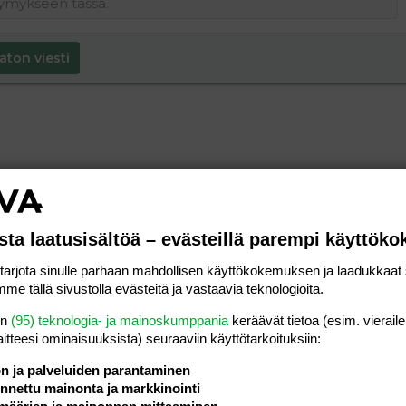
aton viesti
sta laatusisältöä – evästeillä parempi käyttök
rjota sinulle parhaan mahdollisen käyttökokemuksen ja laadukkaat s
me tällä sivustolla evästeitä ja vastaavia teknologioita.
en
(95) teknologia- ja mainoskumppania
keräävät tietoa (esim. vieraile
laitteesi ominaisuuk­sista) seuraaviin käyttötarkoituksiin:
ön ja palveluiden parantaminen
nettu mainonta ja markkinointi