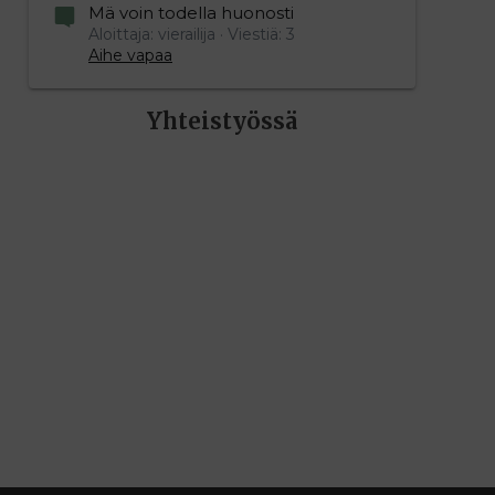
Mä voin todella huonosti
Aloittaja: vierailija
Viestiä: 3
Aihe vapaa
Yhteistyössä