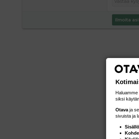
Ilmoita asi
Kotimai
Haluamme ta
siksi käytäm
Otava
ja s
sivuista ja 
Sisäll
Kohden