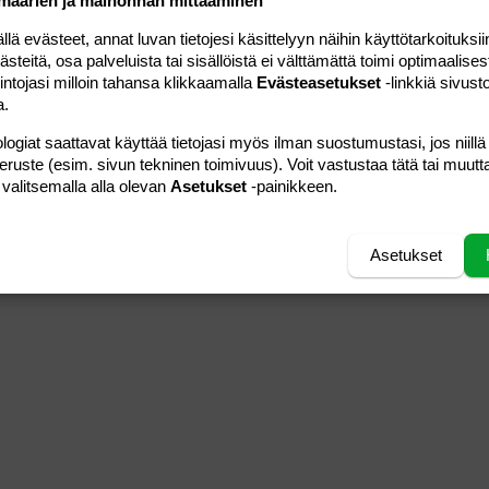
määrien ja mainonnan mittaaminen
 evästeet, annat luvan tietojesi käsittelyyn näihin käyttötarkoituksiin
teitä, osa palveluista tai sisällöistä ei välttämättä toimi optimaalisest
intojasi milloin tahansa klikkaamalla
Evästeasetukset
-linkkiä sivust
a.
logiat saattavat käyttää tietojasi myös ilman suostumustasi, jos niillä
peruste (esim. sivun tekninen toimivuus). Voit vastustaa tätä tai muutt
 valitsemalla alla olevan
Asetukset
-painikkeen.
Asetukset