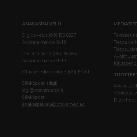
ASIAKASPALVELU
MEDIATIE
Digipalvelut (09) 156 6227
Tekniset ti
Avoinna ma–pe 8–19
Tietoa verk
Tietosuoja
Painettu lehti (09) 156 665
Avoimuusra
Avoinna ma–pe 8–19
Käyttöehd
Otavamedian vaihde (09) 156 61
TUOTTEE
Sähköposti (digi)
Aikakausle
digi@otavamedia.fi
Verkkopalv
Sähköposti
Digilehdet
asiakaspalvelu@otavamedia.fi