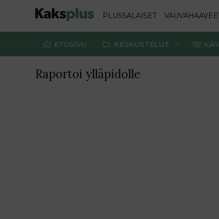
PLUSSALAISET
VAUVAHAAVEE
ETUSIVU
KESKUSTELUT
KÄY
Raportoi ylläpidolle