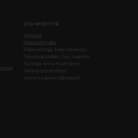
OTA YHTEYTTÄ
Toimitus
Palautelomake
Päätoimittaja: Erkki Meriluoto
Toimituspäällikkö: Anu Vaskimo
Tuottaja: Anna Huuhtanen
inonta
Sähköpostiosoitteet:
etunimi.sukunimi@otava.fi