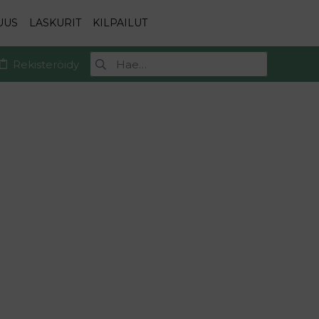
UUS
LASKURIT
KILPAILUT
Rekisteröidy