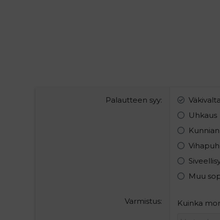
Palautteen syy
Väkivalt
Uhkaus
Kunnian
Vihapuh
Siveelli
Muu so
Varmistus
Kuinka mont