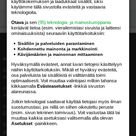
käyttökokemuksen ja laadukkaat sisällöt, siksi
käytämme tällä sivustolla evästeitä ja vastaavia
teknologioita.
Ilmoita asiaton viesti
Otava
ja sen
(95) teknologia- ja mainoskumppania
keräävät tietoa (esim. vierailemis­tasi sivuista ja laitteesi
ominaisuuk­sista) seuraaviin käyttötarkoituksiin:
Sisällön ja palveluiden parantaminen
Kohdennettu mainonta ja markkinointi
Kävijämäärien ja mainonnan mittaaminen
ASIAKASPALVELU
MEDIATIEDOT
Hyväksymällä evästeet, annat luvan tietojesi käsittelyyn
näihin käyttötarkoituksiin. Mikäli et hyväksy evästeitä,
Digipalvelut (09) 156 6227
Tekniset tiedot, aikataulut ja
osa palveluista tai sisällöistä ei välttämättä toimi
Avoinna ma–pe 8–19
ilmoitushinnat
optimaalisesti. Voit muuttaa valintojasi milloin tahansa
Tietoa verkon kävijöistä
klikkaamalla
Evästeasetukset
-linkkiä sivuston
Painettu lehti (09) 156 665
Tietosuojaseloste
alareunassa.
Avoinna ma–pe 8–19
Avoimuusraportti
Jotkin teknologiat saattavat käyttää tietojasi myös ilman
Käyttöehdot
Otavamedian vaihde (09) 156
suostumustasi, jos niillä on siihen oikeutettu peruste
(esim. sivun tekninen toimivuus). Voit vastustaa tätä tai
61
TUOTTEET
muuttaa kaikkia asetuksiasi valitsemalla alla olevan
Asetukset
-painikkeen.
Sähköposti (digi)
Aikakauslehdet
digi@otavamedia.fi
Verkkopalvelut