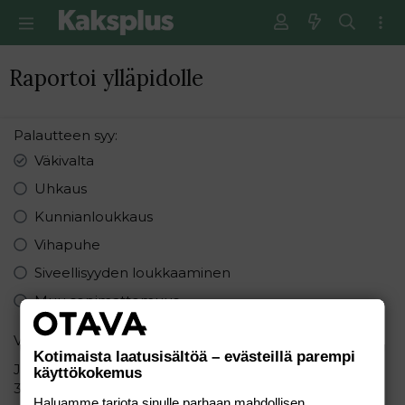
Raportoi ylläpidolle
Palautteen syy
Väkivalta
Uhkaus
Kunnianloukkaus
Vihapuhe
Siveellisyyden loukkaaminen
Muu sopimattomuus
Varmistus
Kotimaista laatusisältöä – evästeillä parempi
Järjestä seuraavat numerot pienimmästä suurimpaan:
käyttökokemus
3 6 1
Haluamme tarjota sinulle parhaan mahdollisen