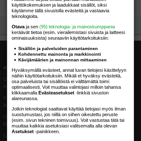
käyttökokemuksen ja laadukkaat sisällöt, siksi
käytämme tällä sivustolla evästeitä ja vastaavia
teknologioita.
Ilmoita asiaton viesti
Otava
ja sen
(95) teknologia- ja mainoskumppania
keräävät tietoa (esim. vierailemis­tasi sivuista ja laitteesi
ominaisuuk­sista) seuraaviin käyttötarkoituksiin:
Sisällön ja palveluiden parantaminen
Kohdennettu mainonta ja markkinointi
Kävijämäärien ja mainonnan mittaaminen
ASIAKASPALVELU
MEDIATIEDOT
Hyväksymällä evästeet, annat luvan tietojesi käsittelyyn
näihin käyttötarkoituksiin. Mikäli et hyväksy evästeitä,
Digipalvelut (09) 156 6227
Tekniset tiedot, aikataulut ja
osa palveluista tai sisällöistä ei välttämättä toimi
Avoinna ma–pe 8–19
ilmoitushinnat
optimaalisesti. Voit muuttaa valintojasi milloin tahansa
klikkaamalla
Evästeasetukset
-linkkiä sivuston
Tietoa verkon kävijöistä
Painettu lehti (09) 156 665
alareunassa.
Tietosuojaseloste
Avoinna ma–pe 8–19
Avoimuusraportti
Jotkin teknologiat saattavat käyttää tietojasi myös ilman
suostumustasi, jos niillä on siihen oikeutettu peruste
Käyttöehdot
Otavamedian vaihde (09) 156
(esim. sivun tekninen toimivuus). Voit vastustaa tätä tai
61
muuttaa kaikkia asetuksiasi valitsemalla alla olevan
TUOTTEET
Asetukset
-painikkeen.
Sähköposti (digi)
Aikakauslehdet