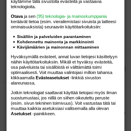
Emmaljungan Edge ja cerox
käytämme tällä sivustolla evästeitä ja vastaavia
teknologioita.
Onko Edgen ratasosa yhtä korkea kuin cerox ratas?
Oletko liikkeissä vertaillut näitä vaunuja? Minkälainen
Otava
ja sen
(95) teknologia- ja mainoskumppania
jalkapeite on Edgen rattaassa , deluxe malli vai joku
keräävät tietoa (esim. vierailemis­tasi sivuista ja laitteesi
muu ? Entä hinnat ? Kertoisitko käyttökokemuksia
ominaisuuk­sista) seuraaviin käyttötarkoituksiin:
näistä. Tuhannet kiitokset.
vilivilperi
Viestiketju
11.03.2007
Viestiä: 0
Osio:
Sisällön ja palveluiden parantaminen
Perhe-elämä
Kohdennettu mainonta ja markkinointi
Kävijämäärien ja mainonnan mittaaminen
Ulkoiluseuraa etsivät! (pino)
Hyväksymällä evästeet, annat luvan tietojesi käsittelyyn
näihin käyttötarkoituksiin. Mikäli et hyväksy evästeitä,
Hei! Täällä tytöt 5 ja 4v ja poika 1v ja äiti 28v, etsii
osa palveluista tai sisällöistä ei välttämättä toimi
ulkoilu seuraa Lahdesta!! vanukas@phnet.fi :flower: =)
optimaalisesti. Voit muuttaa valintojasi milloin tahansa
vilivilperi
Viesti #8
18.11.2005
Osio:
Perhe-elämä
klikkaamalla
Evästeasetukset
-linkkiä sivuston
alareunassa.
Kuinka tiedän 3-5v lapset syövät?
Jotkin teknologiat saattavat käyttää tietojasi myös ilman
Mulla on 4-ja 5 vuotiaat tytöt. Välillä tuntuu ettei
suostumustasi, jos niillä on siihen oikeutettu peruste
mikään ruokamäärä riitä niille, ja kaikka maistuu ja
(esim. sivun tekninen toimivuus). Voit vastustaa tätä tai
kaikki on herkkua. Mutta, toisinaan ei mene juuri
muuttaa kaikkia asetuksiasi valitsemalla alla olevan
mitään alas ja kaikki on todella pahaa... Tytöillä onaina
Asetukset
-painikkeen.
ollut sama, kausittaista. =)
vilivilperi
Viesti #9
18.11.2005
Osio:
Lapset ja teinit