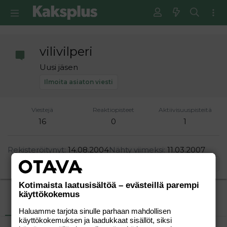
vilivilperi
Uusi jäsen
Ilmoita asiaton viesti
Viestejä
Reaktiopisteet
Aktiivisuuspisteitä
16
0
1
Rekisteröitynyt
14.08.2004
Nähty viimeksi
11.03.2007
Etsi
Kotimaista laatusisältöä – evästeillä parempi
käyttökokemus
Uusimmat viestit
Tietoja
Haluamme tarjota sinulle parhaan mahdollisen
käyttökokemuksen ja laadukkaat sisällöt, siksi