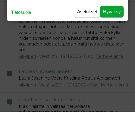
Toipuminen sterilisaatiosta
Asetukset
Hyväksy
Tietosuoja
Siis ihan perinteiset klipsit, kun en tienny siitä
spiraalihommasta että tehdäänkö tosta vaan ilman
nukutusta/puudutusta.Muutenkin oli todella kova
vakuuttelu että tämä on varma tahto. Enkä kyllä
niiden spiraalien kohdalla halunnut sitä kolmen
kuukauden odottelua, tosin mitä hyötyä tästäkään
kun...
vilivilperi
Viesti #3
16.11.2005
Osio:
Perhe-elämä
Lapsesi/Lapsiesi nimet?
Laura Josefiina Veera Kristiina Petrus Aleksanteri
vilivilperi
Viesti #220
15.11.2005
Osio:
Perhe-elämä
1-vuotias herää kolme kertaa
Mäkin ajattelin valittaa neuvolassa
nukkumattomuutta, neuvola (1v) on ens viikolla.
Yömaitoa mietin, mutta kun siitä normimaidosta
meni vatsa todella sekaisin niin en sitä sitten ole vielä
ostanut. miettinyt vain, mikä on välillä ihme että se