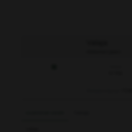
Valaja
Aktiivinen jäsen
Viestejä
13 706
Rekisteröitynyt
17.0
Uusimmat viestit
Tietoja
Lataa…