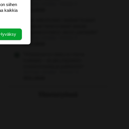
Aloittaja: vierailija
Viestiä: 0
 on siihen
Aihe vapaa
aa kaikkia
Miksi valkoihoiset, vaaleat hiukset
omaavat heteronaiset saavat
vihavasemmiston raivon partaalle?
Hyväksy
Aloittaja: vierailija
Viestiä: 0
Aihe vapaa
"Yhteisöveron lasku ei mene
hukkaan – se jää yritykseen
investoinneiksi ja palkkoihin"
Aloittaja: vierailija
Viestiä: 14
Aihe vapaa
Yhteistyössä