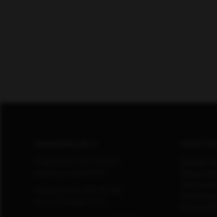
ASIAKASPALVELU
MEDIATIE
Digipalvelut (09) 156 6227
Tekniset ti
Avoinna ma–pe 8–19
Tietoa verk
Tietosuoja
Painettu lehti (09) 156 665
Avoimuusra
Avoinna ma–pe 8–19
Käyttöehd