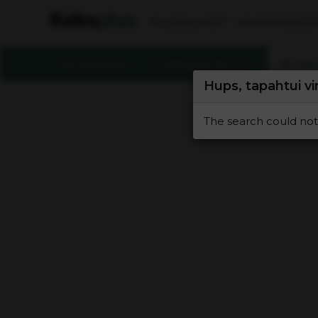
PLUSSALAISET
VAUVAHAAVEE
ETUSIVU
KESKUSTELUT
KÄY
Hups, tapahtui vi
The search could not