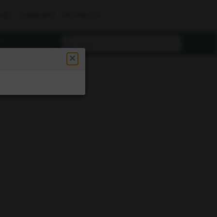
UUS
LASKURIT
KILPAILUT
Rekisteröidy