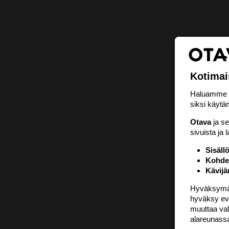
Kotimai
Haluamme ta
siksi käytäm
Otava
ja s
sivuista ja 
Sisäll
Kohden
Kävijä
Hyväksymällä
hyväksy eväs
muuttaa val
alareunass