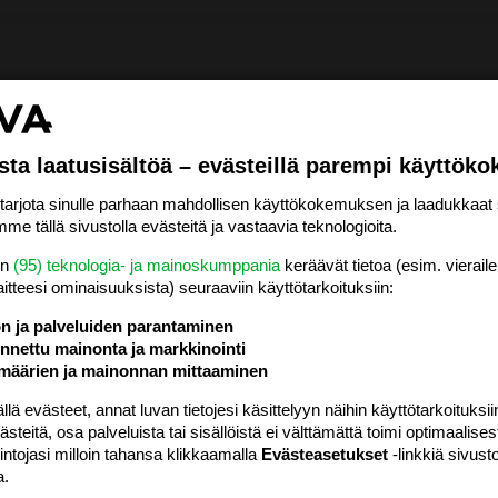
sta laatusisältöä – evästeillä parempi käyttök
rjota sinulle parhaan mahdollisen käyttökokemuksen ja laadukkaat s
me tällä sivustolla evästeitä ja vastaavia teknologioita.
en
(95) teknologia- ja mainoskumppania
keräävät tietoa (esim. vieraile
laitteesi ominaisuuk­sista) seuraaviin käyttötarkoituksiin:
ön ja palveluiden parantaminen
nettu mainonta ja markkinointi
määrien ja mainonnan mittaaminen
 evästeet, annat luvan tietojesi käsittelyyn näihin käyttötarkoituksiin
teitä, osa palveluista tai sisällöistä ei välttämättä toimi optimaalisest
intojasi milloin tahansa klikkaamalla
Evästeasetukset
-linkkiä sivust
a.