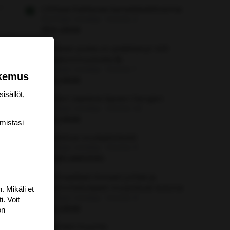
USAssa ihailtavaa kansalaisaktivismia
Aloittaja: vierailija
Viestiä: 2
Aihe vapaa
Ranskan poliisi on pidättänyt 420
ilmastonmuutosta 👍
Aloittaja: vierailija
Viestiä: 1
okemus
Aihe vapaa
isällöt,
Nainen vaaransi lapsen hengen
Aloittaja: vierailija
Viestiä: 42
Aihe vapaa
mis­tasi
Clearblue ovulaatiotestit
Aloittaja: vierailija
Viestiä: 0
Lapsen saaminen
Isänmaalliset ihmiset juhliat ja
vasemmistolaiset murjottivat kotona
. Mikäli et
Aloittaja: vierailija
Viestiä: 0
i. Voit
Aihe vapaa
on
Kaamein huume