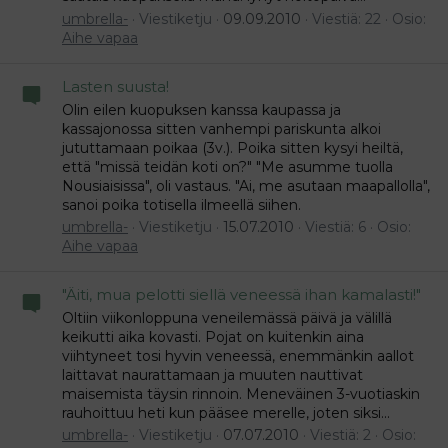
umbrella-
Viestiketju
09.09.2010
Viestiä: 22
Osio:
Aihe vapaa
Lasten suusta!
Olin eilen kuopuksen kanssa kaupassa ja
kassajonossa sitten vanhempi pariskunta alkoi
jututtamaan poikaa (3v.). Poika sitten kysyi heiltä,
että "missä teidän koti on?" "Me asumme tuolla
Nousiaisissa", oli vastaus. "Ai, me asutaan maapallolla",
sanoi poika totisella ilmeellä siihen.
umbrella-
Viestiketju
15.07.2010
Viestiä: 6
Osio:
Aihe vapaa
"Äiti, mua pelotti siellä veneessä ihan kamalasti!"
Oltiin viikonloppuna veneilemässä päivä ja välillä
keikutti aika kovasti. Pojat on kuitenkin aina
viihtyneet tosi hyvin veneessä, enemmänkin aallot
laittavat naurattamaan ja muuten nauttivat
maisemista täysin rinnoin. Meneväinen 3-vuotiaskin
rauhoittuu heti kun pääsee merelle, joten siksi...
umbrella-
Viestiketju
07.07.2010
Viestiä: 2
Osio: