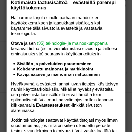
Kotimaista laatusisältöä – evästeillä parempi
no vanhempani ovat eronneet ja isä kai samanlainen
käyttökokemus
keskituloinen omakotiasuja kuin mekin, äitini taas on
välillä aika tiukilla. Ja häntä olenkin sitten auttanut,
Haluamme tarjota sinulle parhaan mahdollisen
kuljetan autolla menoihinsa...
käyttökokemuksen ja laadukkaat sisällöt, siksi
käytämme tällä sivustolla evästeitä ja vastaavia
umbrella-
Viestiketju
27.10.2011
Viestiä: 10
Osio:
teknologioita.
Aihe vapaa
Otava
ja sen
(95) teknologia- ja mainoskumppania
Voiskohan tuonne Osaava Nainen - messuille
keräävät tietoa (esim. vierailemis­tasi sivuista ja laitteesi
ominaisuuk­sista) seuraaviin käyttötarkoituksiin:
mennä kahden lapsen kanssa?
Piti äitinä kanssa mennä, mutta hän perui joten
Sisällön ja palveluiden parantaminen
pohdin tässä nyt lähtöä kahden tuon pienemmän
Kohdennettu mainonta ja markkinointi
vilpertin kanssa... Sarjassamme tyhmät kysymykset ;)
Kävijämäärien ja mainonnan mittaaminen
umbrella-
Viestiketju
14.10.2011
Viestiä: 2
Osio:
Hyväksymällä evästeet, annat luvan tietojesi käsittelyyn
Aihe vapaa
näihin käyttötarkoituksiin. Mikäli et hyväksy evästeitä,
osa palveluista tai sisällöistä ei välttämättä toimi
Ripsienpidennys, ihan pieleen!!!
optimaalisesti. Voit muuttaa valintojasi milloin tahansa
klikkaamalla
Evästeasetukset
-linkkiä sivuston
Olin ekan kerran huollossa ripsienpidennyksien
alareunassa.
kanssa ja näistä tuli aivan järkyttävät, en tosiaan voi
olla näiden joka suuntaan sojottavien kauhistuksien
Jotkin teknologiat saattavat käyttää tietojasi myös ilman
kanssa 4 viikkoa. Mitä hittoa teen? Ripset on mulle
suostumustasi, jos niillä on siihen oikeutettu peruste
tosi tärkeät, jo ennen pidennyksiä tauvutin ne joka
(esim. sivun tekninen toimivuus). Voit vastustaa tätä tai