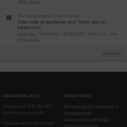
Aihe vapaa
Mykoplasmasta kokemuksia?
Onko teillä tai lapsillanne ollut? Miten siitä on
parannuttu?
umbrella-
Viestiketju
22.05.2010
Viestiä: 16
Osio:
Aihe vapaa
See more
ASIAKASPALVELU
MEDIATIEDOT
Digipalvelut (09) 156 6227
Tekniset tiedot, aikataulut ja
Avoinna ma–pe 8–19
ilmoitushinnat
Tietoa verkon kävijöistä
Painettu lehti (09) 156 665
Tietosuojaseloste