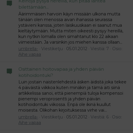
Keinoja pysyä hereillä, kun pitää lähteä
bilettämään...
Äärimmäisen harvoin käyn missään ulkona mutta
tänään olen menossa aivan ihanassa seurassa
ystävieni kanssa, joten laiskuuskaan ei saanut mua
kieltäytymään. Mutta miten oikeesti pysyy hereillä,
kun nytkin lomalla olen simahtanut klo 22 aikaan
viimeistään. Ja varsinkin jos miehen kanssa ollaan...
umbrella-
Viestiketju
05.01.2012
Viestiä: 7
Osio:
Aihe vapaa
Osittainen hoitovapaa ja yhden päivän
kotihoidontuki?
Luin jostain naistenlehdestä äsken äidistä joka tekee
4 päiväistä viikkoa kuten minäkin ja tämä äiti siinä
artikkelissa sanoi, että pienempiä tuloja kompensoi
pienempi veroprosentti ja yhden päivän
kotihoidontuki viikossa. Enpä ole ikinä kuullut
moisesta. Olikohan kirjoituksessa virhe vai...
umbrella-
Viestiketju
05.01.2012
Viestiä: 6
Osio:
Aihe vapaa