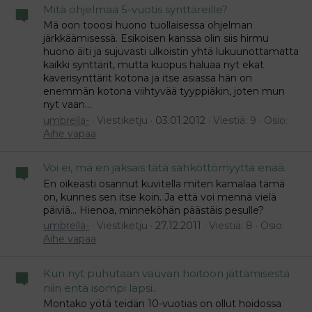
Mitä ohjelmaa 5-vuotis synttäreille?
Mä oon tooosi huono tuollaisessa ohjelman
järkkäämisessä. Esikoisen kanssa olin siis hirmu
huono äiti ja sujuvasti ulkoistin yhtä lukuunottamatta
kaikki synttärit, mutta kuopus haluaa nyt ekat
kaverisynttärit kotona ja itse asiassa hän on
enemmän kotona viihtyvää tyyppiäkin, joten mun
nyt vaan...
umbrella-
Viestiketju
03.01.2012
Viestiä: 9
Osio:
Aihe vapaa
Voi ei, mä en jaksais tätä sähköttömyyttä enää.
En oikeasti osannut kuvitella miten kamalaa tämä
on, kunnes sen itse koin. Ja että voi mennä vielä
päiviä... Hienoa, minneköhän päästäis pesulle?
umbrella-
Viestiketju
27.12.2011
Viestiä: 8
Osio:
Aihe vapaa
Kun nyt puhutaan vauvan hoitoon jättämisestä
niin entä isompi lapsi..
Montako yötä teidän 10-vuotias on ollut hoidossa