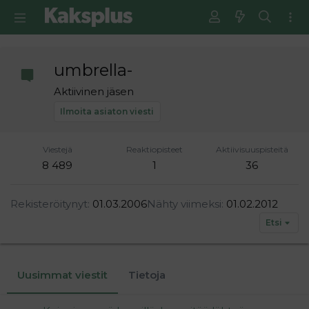
umbrella-
Aktiivinen jäsen
Ilmoita asiaton viesti
Viestejä
Reaktiopisteet
Aktiivisuuspisteitä
8 489
1
36
Rekisteröitynyt
01.03.2006
Nähty viimeksi
01.02.2012
Etsi
Uusimmat viestit
Tietoja