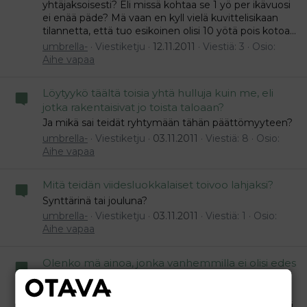
yhtäjaksoisesti? Eli missä kohtaa se 1 yö per ikävuosi
ei enää päde? Mä vaan en kyll vielä kuvittelisikaan
tilannetta, että tuo esikoinen olisi 10 yötä pois kotoa...
umbrella-
Viestiketju
12.11.2011
Viestiä: 3
Osio:
Aihe vapaa
Löytyykö täältä toisia yhtä hulluja kuin me, eli
jotka rakentaisivat jo toista taloaan?
Ja mikä sai teidät ryhtymään tähän päättömyyteen?
umbrella-
Viestiketju
03.11.2011
Viestiä: 8
Osio:
Aihe vapaa
Mitä teidän viidesluokkalaiset toivoo lahjaksi?
Synttärinä tai jouluna?
umbrella-
Viestiketju
03.11.2011
Viestiä: 1
Osio:
Aihe vapaa
Olenko mä ainoa, jonka vanhemmilla ei olisi edes
varaa auttaa meitä?
Tuosta toisesta ketjusta vaan tuli mieleeni. Meillä on
aina ollut enemmän rahaa kuin mun vanhemmilla tai