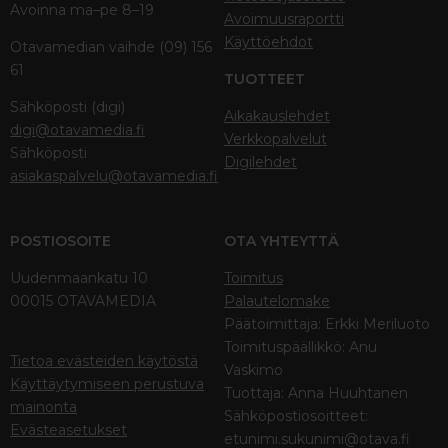
Avoinna ma–pe 8–19
Avoimuusraportti
Käyttöehdot
Otavamedian vaihde (09) 156
61
TUOTTEET
Sähköposti (digi)
Aikakauslehdet
digi@otavamedia.fi
Verkkopalvelut
Sähköposti
Digilehdet
asiakaspalvelu@otavamedia.fi
POSTIOSOITE
OTA YHTEYTTÄ
Uudenmaankatu 10
Toimitus
00015 OTAVAMEDIA
Palautelomake
Päätoimittaja: Erkki Meriluoto
Toimituspäällikkö: Anu
Tietoa evästeiden käytöstä
Vaskimo
Käyttäytymiseen perustuva
Tuottaja: Anna Huuhtanen
mainonta
Sähköpostiosoitteet:
Evästeasetukset
etunimi.sukunimi@otava.fi