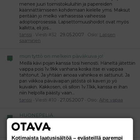
menee juuri toimistokuluihin ja papereiden
käännättämiseen kohdemaan kielelle yms. Maksut
peritään jo melko varhaisessa vaiheessa
adoptioprosessia. Lapsettomuushoidot ovat myös
kalliitta, eli jos...
tanssi
Viesti #32
29.05.2007
Osio:
Lapsen
saaminen
mun tyttö on melkein päiväkuiva jo!
Meillä kävi pojan kanssa tosi hienosti. Häneltä jätettiin
vaippa pois 1v.9kk vanhana koska itse ei vaippaa
tahtonut. Ja yhtään ainoaa vahinkoa ei sattunut. Ja
pari viikkoa päivävaipan jätöstä oli kaveri jo yö
kuivakin. Kakkosen, oli silloin 1v.11kk, kanssa ei ihan
niin helpolla päästy vaan...
tanssi
Viesti #10
27.05.2007
Osio:
Aihe vapaa
HUONEPELIÄ
miten siitä tiiliseinästä pääsee??
tanssi
Viesti #27
26.05.2007
Osio:
Aihe vapaa
Kotimaista laatusisältöä – evästeillä parempi