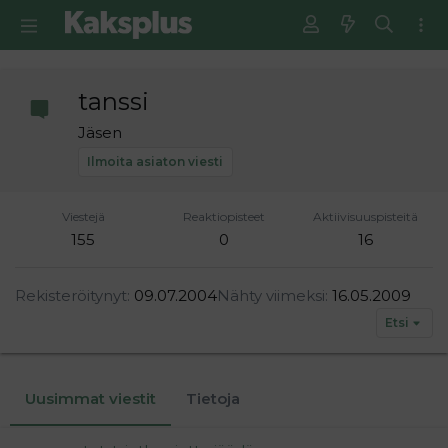
tanssi
Jäsen
Ilmoita asiaton viesti
Viestejä
Reaktiopisteet
Aktiivisuuspisteitä
155
0
16
Rekisteröitynyt
09.07.2004
Nähty viimeksi
16.05.2009
Etsi
Uusimmat viestit
Tietoja