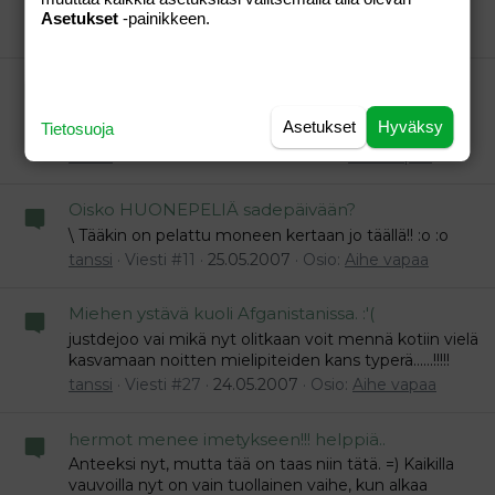
vielä ois yks enkä löyä sitä millään??
Asetukset
-painikkeen.
tanssi
Viesti #14
26.05.2007
Osio:
Aihe vapaa
HUONEPELIÄ
mikä tuohon laatikkoon on tuo numerosarja!! siihen
Asetukset
Hyväksy
Tietosuoja
harmaaseen...
tanssi
Viesti #12
26.05.2007
Osio:
Aihe vapaa
Oisko HUONEPELIÄ sadepäivään?
\ Tääkin on pelattu moneen kertaan jo täällä!! :o :o
tanssi
Viesti #11
25.05.2007
Osio:
Aihe vapaa
Miehen ystävä kuoli Afganistanissa. :'(
justdejoo vai mikä nyt olitkaan voit mennä kotiin vielä
kasvamaan noitten mielipiteiden kans typerä......!!!!!
tanssi
Viesti #27
24.05.2007
Osio:
Aihe vapaa
hermot menee imetykseen!!! helppiä..
Anteeksi nyt, mutta tää on taas niin tätä. =) Kaikilla
vauvoilla nyt on vain tuollainen vaihe, kun alkaa