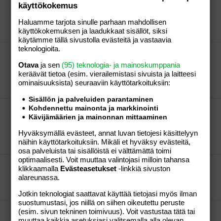
käyttökokemus
HUONEPELIÄ
\ ok...vihdoinkin löysin!! kiitti!!
Haluamme tarjota sinulle parhaan mahdollisen
tanssi
Viesti #25
26.05.2007
Osio:
Aihe vapaa
käyttökokemuksen ja laadukkaat sisällöt, siksi
käytämme tällä sivustolla evästeitä ja vastaavia
teknologioita.
HUONEPELIÄ
Otava
ja sen
(95) teknologia- ja mainoskumppania
\ olen joo!! kirjahyllystä samoin...
keräävät tietoa (esim. vierailemis­tasi sivuista ja laitteesi
pöydältä,taulusta,sieltä jätepussista...
ominaisuuk­sista) seuraaviin käyttötarkoituksiin:
tanssi
Viesti #22
26.05.2007
Osio:
Aihe vapaa
Sisällön ja palveluiden parantaminen
Kohdennettu mainonta ja markkinointi
HUONEPELIÄ
Kävijämäärien ja mainonnan mittaaminen
mistä mä sen vika lapun löydän??!! en saa sitä
mistään... kaikkeni yrittäny!!
Hyväksymällä evästeet, annat luvan tietojesi käsittelyyn
tanssi
Viesti #19
26.05.2007
Osio:
Aihe vapaa
näihin käyttötarkoituksiin. Mikäli et hyväksy evästeitä,
osa palveluista tai sisällöistä ei välttämättä toimi
optimaalisesti. Voit muuttaa valintojasi milloin tahansa
HUONEPELIÄ
klikkaamalla
Evästeasetukset
-linkkiä sivuston
tarviiko nuita tölkkejä ja sitä pulloa??
alareunassa.
tanssi
Viesti #15
26.05.2007
Osio:
Aihe vapaa
Jotkin teknologiat saattavat käyttää tietojasi myös ilman
suostumustasi, jos niillä on siihen oikeutettu peruste
(esim. sivun tekninen toimivuus). Voit vastustaa tätä tai
HUONEPELIÄ
muuttaa kaikkia asetuksiasi valitsemalla alla olevan