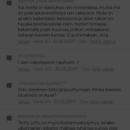
petetyt, jotka aiotte jäädä..
Kai meillä on käsityksiä niin monenlaisia, mutta mä
en pidä seksiviestittelyä niin vakavana. Mulla on
ainakin kaikenlaisia fantasioita ja silloin tällöin on
hauska piristää päivää esim. töitten lomassa
keksimällä jotain kuumaa jonkun verbaalisesti
taitavan kaverin kanssa. Ei puhettakaan, että...
tanssi
Viesti #2
31.05.2007
Osio:
Perhe-elämä
HUONEPELI
\ sain videokasetin nauhuriin...!!
tanssi
Viesti #31
30.05.2007
Osio:
Aihe vapaa
mitä kehtaa pyytää???
Ihan oleellinen tieto jäi puuttumaan. Minkä ikäisistä
istuimista on kyse?
tanssi
Viesti #4
30.05.2007
Osio:
Aihe vapaa
adoptio ja lapsettomuushoidot
Tietty juttu on myös kustannuskysymys, ainakin
ulkomainen adoptio maksaa tuhansia euroja, joka