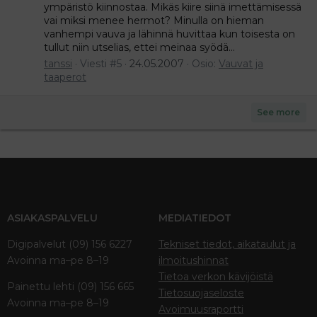
ympäristö kiinnostaa. Mikäs kiire siinä imettämisessä
vai miksi menee hermot? Minulla on hieman
vanhempi vauva ja lähinnä huvittaa kun toisesta on
tullut niin utselias, ettei meinaa syödä...
tanssi
Viesti #5
24.05.2007
Osio:
Vauvat ja
taaperot
See more
ASIAKASPALVELU
MEDIATIEDOT
Digipalvelut (09) 156 6227
Tekniset tiedot, aikataulut ja
Avoinna ma–pe 8–19
ilmoitushinnat
Tietoa verkon kävijöistä
Painettu lehti (09) 156 665
Tietosuojaseloste
Avoinna ma–pe 8–19
Avoimuusraportti