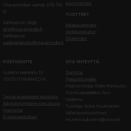
Käyttöehdot
Otavamedian vaihde (09) 156
61
TUOTTEET
Sähköposti (digi)
Aikakauslehdet
digi@otavamedia.fi
Verkkopalvelut
Sähköposti
Digilehdet
asiakaspalvelu@otavamedia.fi
POSTIOSOITE
OTA YHTEYTTÄ
Uudenmaankatu 10
Toimitus
00015 OTAVAMEDIA
Palautelomake
Päätoimittaja: Erkki Meriluoto
Toimituspäällikkö: Anu
Tietoa evästeiden käytöstä
Vaskimo
Käyttäytymiseen perustuva
Tuottaja: Anna Huuhtanen
mainonta
Sähköpostiosoitteet:
Evästeasetukset
etunimi.sukunimi@otava.fi