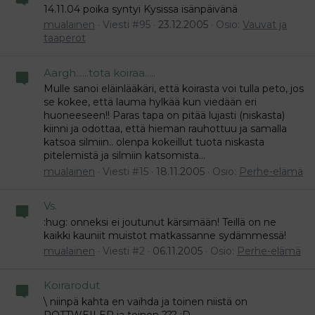
14.11.04 poika syntyi Kysissa isänpäivänä
mualainen
Viesti #95
23.12.2005
Osio:
Vauvat ja
taaperot
Aargh......tota koiraa.....
Mulle sanoi eläinlääkäri, että koirasta voi tulla peto, jos
se kokee, että lauma hylkää kun viedään eri
huoneeseen!! Paras tapa on pitää lujasti (niskasta)
kiinni ja odottaa, että hieman rauhottuu ja samalla
katsoa silmiin.. olenpa kokeillut tuota niskasta
pitelemistä ja silmiin katsomista...
mualainen
Viesti #15
18.11.2005
Osio:
Perhe-elämä
Vs.
:hug: onneksi ei joutunut kärsimään! Teillä on ne
kaikki kauniit muistot matkassanne sydämmessä!
mualainen
Viesti #2
06.11.2005
Osio:
Perhe-elämä
Koirarodut
\ niinpä kahta en vaihda ja toinen niistä on
ROTTWEILER ja toinen ??? :D