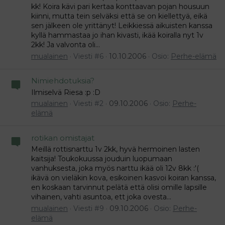
kk! Koira kävi pari kertaa konttaavan pojan housuun
kiinni, mutta tein selväksi että se on kiellettyä, eikä
sen jälkeen ole yrittänyt! Leikkiessä aikuisten kanssa
kyllä hammastaa jo ihan kivasti, ikää koiralla nyt 1v
2kk! Ja valvonta oli...
mualainen
Viesti #6
10.10.2006
Osio:
Perhe-elämä
Nimiehdotuksia?
Ilmiselvä Riesa :p :D
mualainen
Viesti #2
09.10.2006
Osio:
Perhe-
elämä
rotikan omistajat
Meillä rottisnarttu 1v 2kk, hyvä hermoinen lasten
kaitsija! Toukokuussa jouduin luopumaan
vanhuksesta, joka myös narttu ikää oli 12v 8kk :'(
ikävä on vieläkin kova, esikoinen kasvoi koiran kanssa,
en koskaan tarvinnut pelätä että olisi omille lapsille
vihainen, vahti asuntoa, ett joka ovesta...
mualainen
Viesti #9
09.10.2006
Osio:
Perhe-
elämä