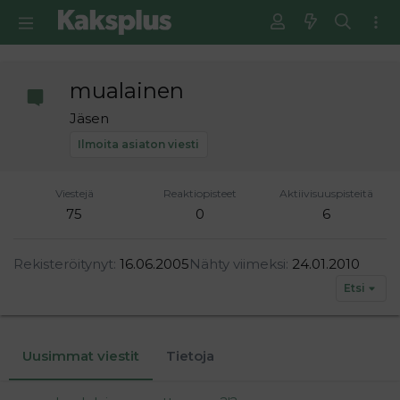
mualainen
Jäsen
Ilmoita asiaton viesti
Viestejä
Reaktiopisteet
Aktiivisuuspisteitä
75
0
6
Rekisteröitynyt
16.06.2005
Nähty viimeksi
24.01.2010
Etsi
Uusimmat viestit
Tietoja