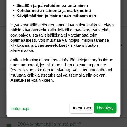
tappajalle ;) :D Hauskaa tuntuu olevan pienen
Sisällön ja palveluiden parantaminen
ihmisen mielestä!
Kohdennettu mainonta ja markkinointi
mualainen
Viesti #10
17.04.2006
Osio:
Perhe-
Kävijämäärien ja mainonnan mittaaminen
elämä
Hyväksymällä evästeet, annat luvan tietojesi käsittelyyn
näihin käyttötarkoituksiin. Mikäli et hyväksy evästeitä,
Hei millon teijän koirilla on karvanlähtö?
osa palveluista tai sisällöistä ei välttämättä toimi
meillä rottisvanhukselta lähti karva aina ennen
optimaalisesti. Voit muuttaa valintojasi milloin tahansa
juoksua, karvanlähtö alkoi n. kk:tta ennenkun mentiin
klikkaamalla
Evästeasetukset
-linkkiä sivuston
ns. miehiin!
alareunassa.
mualainen
Viesti #4
20.01.2006
Osio:
Perhe-
Jotkin teknologiat saattavat käyttää tietojasi myös ilman
elämä
suostumustasi, jos niillä on siihen oikeutettu peruste
(esim. sivun tekninen toimivuus). Voit vastustaa tätä tai
muuttaa kaikkia asetuksiasi valitsemalla alla olevan
MIten muistatte lemmikkiä jouluna?
Asetukset
-painikkeen.
Meidän rottisneidit saavat ainakin luupaketit ja
tietenkin pienet annokset jouluruokaa! :D
Jännityksellä odotan kuinka kakara suhtautuu
joulupukkiin!
mualainen
Viesti #13
23.12.2005
Osio:
Perhe-
Asetukset
Hyväksy
Tietosuoja
elämä
2004 syntyneitä ja mistä päin?