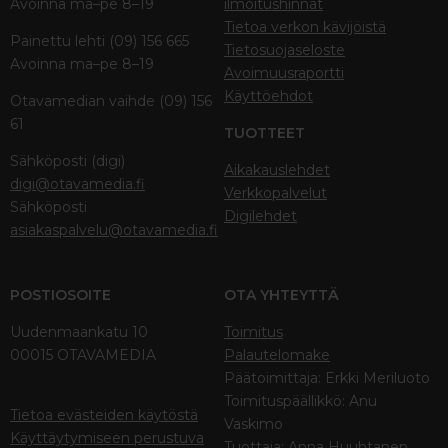
Avoinna ma–pe 8–19
ilmoitushinnat
Tietoa verkon kävijöistä
Painettu lehti (09) 156 665
Tietosuojaseloste
Avoinna ma–pe 8–19
Avoimuusraportti
Käyttöehdot
Otavamedian vaihde (09) 156
61
TUOTTEET
Sähköposti (digi)
Aikakauslehdet
digi@otavamedia.fi
Verkkopalvelut
Sähköposti
Digilehdet
asiakaspalvelu@otavamedia.fi
POSTIOSOITE
OTA YHTEYTTÄ
Uudenmaankatu 10
Toimitus
00015 OTAVAMEDIA
Palautelomake
Päätoimittaja: Erkki Meriluoto
Toimituspäällikkö: Anu
Tietoa evästeiden käytöstä
Vaskimo
Käyttäytymiseen perustuva
Tuottaja: Anna Huuhtanen