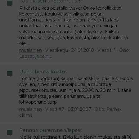
koululaisen unettomuus?!?
Pitkästä aikaa palstalla :wave: Onko kenelläkään
kokemusta kouluikäisen vilkkaan pojan
unettomuudesta eli tilanne on tämä, että lapsi
nukahtaa illasta ihan ok, jos herää yöllä niin jää
valvomaan eikä saa unta :( olen kysellyt kaiken
mahdollisen koulusta, kavereista, niissä ei kuulema
ole...
mualainen
Viestiketju
24.01.2010
Viestiä: 1
Osio:
Lapset ja teinit
Uunilohen valmistus
Lohifile (ruodoton) kaupan kalatiskiltä, päälle sinappia
sivellen, siihen sitruunapippuria ja rouhittua
pippurisekoitusta, uuniin ja n. 200C n. 20 min. Lisänä
tillikastiketta ja esim perunamuusia tai
lohkoperunoita :p
mualainen
Viesti #7
05.01.2007
Osio:
Perhe-
elämä
Pennun pureminen/lapset
Meille tuli rottisneiti (2kk) kun pienin muksuista oli 10