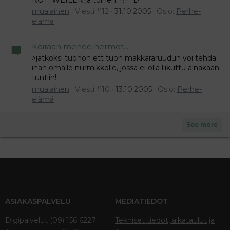
mualainen
Viesti #12
31.10.2005
Osio:
Perhe-
elämä
Koiraan menee hermot...
^jatkoksi tuohon ett tuon makkararuudun voi tehdä
ihan omalle nurmikkolle, jossa ei olla liikuttu ainakaan
tuntiin!
mualainen
Viesti #10
13.10.2005
Osio:
Perhe-
elämä
See more
ASIAKASPALVELU
MEDIATIEDOT
Digipalvelut (09) 156 6227
Tekniset tiedot, aikataulut ja