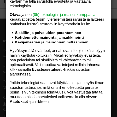
käytämme tällä sivustolla evästeitä ja vastaavia
Lataa…
teknologioita.
Otava
ja sen
(95) teknologia- ja mainoskumppania
keräävät tietoa (esim. vierailemis­tasi sivuista ja laitteesi
ominaisuuk­sista) seuraaviin käyttötarkoituksiin:
Sisällön ja palveluiden parantaminen
Kohdennettu mainonta ja markkinointi
ASIAKASPALVELU
MEDIATIEDOT
Kävijämäärien ja mainonnan mittaaminen
Hyväksymällä evästeet, annat luvan tietojesi käsittelyyn
Digipalvelut (09) 156 6227
Tekniset tiedot, aikataulut ja
näihin käyttötarkoituksiin. Mikäli et hyväksy evästeitä,
Avoinna ma–pe 8–19
ilmoitushinnat
osa palveluista tai sisällöistä ei välttämättä toimi
Tietoa verkon kävijöistä
optimaalisesti. Voit muuttaa valintojasi milloin tahansa
Painettu lehti (09) 156 665
Tietosuojaseloste
klikkaamalla
Evästeasetukset
-linkkiä sivuston
Avoinna ma–pe 8–19
alareunassa.
Avoimuusraportti
Käyttöehdot
Otavamedian vaihde (09) 156
Jotkin teknologiat saattavat käyttää tietojasi myös ilman
suostumustasi, jos niillä on siihen oikeutettu peruste
61
TUOTTEET
(esim. sivun tekninen toimivuus). Voit vastustaa tätä tai
muuttaa kaikkia asetuksiasi valitsemalla alla olevan
Sähköposti (digi)
Aikakauslehdet
Asetukset
-painikkeen.
digi@otavamedia.fi
Verkkopalvelut
Sähköposti
Digilehdet
asiakaspalvelu@otavamedia.fi