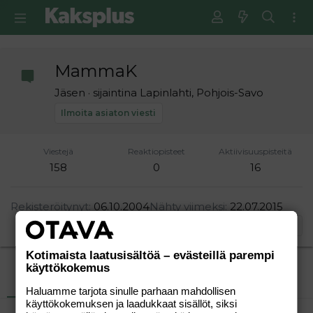
MammaK
Jäsen
·
sijaintina
Lapinlahti, Pohjois-Savo
Ilmoita asiaton viesti
Viestejä
Reaktiopisteet
Aktiivisuuspisteitä
158
0
16
Rekisteröitynyt
06.10.2004
Nähty viimeksi
22.07.2015
Etsi
Kotimaista laatusisältöä – evästeillä parempi
käyttökokemus
Uusimmat viestit
Tietoja
Haluamme tarjota sinulle parhaan mahdollisen
käyttökokemuksen ja laadukkaat sisällöt, siksi