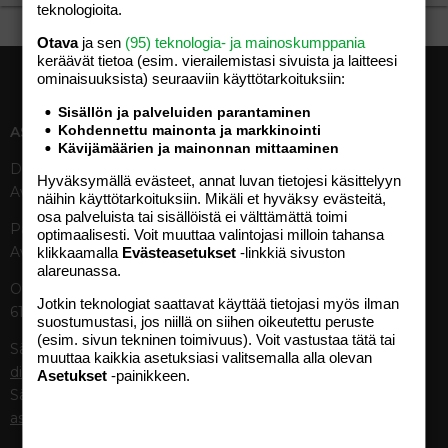
teknologioita.
Otava
ja sen
(95) teknologia- ja mainoskumppania
keräävät tietoa (esim. vierailemis­tasi sivuista ja laitteesi
ominaisuuk­sista) seuraaviin käyttötarkoituksiin:
Sisällön ja palveluiden parantaminen
Kohdennettu mainonta ja markkinointi
ASIAKASPALVELU
MEDIATIEDOT
Kävijämäärien ja mainonnan mittaaminen
Digipalvelut (09) 156 6227
Tekniset tiedot, aikataulut ja
Hyväksymällä evästeet, annat luvan tietojesi käsittelyyn
Avoinna ma–pe 8–19
ilmoitushinnat
näihin käyttötarkoituksiin. Mikäli et hyväksy evästeitä,
Tietoa verkon kävijöistä
osa palveluista tai sisällöistä ei välttämättä toimi
Painettu lehti (09) 156 665
optimaalisesti. Voit muuttaa valintojasi milloin tahansa
Tietosuojaseloste
Avoinna ma–pe 8–19
klikkaamalla
Evästeasetukset
-linkkiä sivuston
Avoimuusraportti
alareunassa.
Käyttöehdot
Otavamedian vaihde (09) 156
Jotkin teknologiat saattavat käyttää tietojasi myös ilman
61
TUOTTEET
suostumustasi, jos niillä on siihen oikeutettu peruste
(esim. sivun tekninen toimivuus). Voit vastustaa tätä tai
Sähköposti (digi)
Aikakauslehdet
muuttaa kaikkia asetuksiasi valitsemalla alla olevan
digi@otavamedia.fi
Asetukset
-painikkeen.
Verkkopalvelut
Sähköposti
Digilehdet
asiakaspalvelu@otavamedia.fi