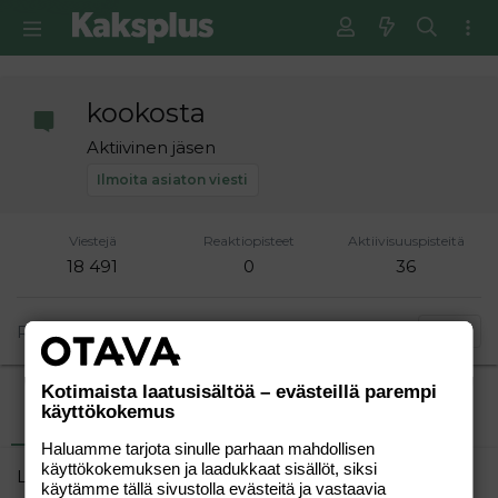
kookosta
Aktiivinen jäsen
Ilmoita asiaton viesti
Viestejä
Reaktiopisteet
Aktiivisuuspisteitä
18 491
0
36
Rekisteröitynyt
02.02.2007
Etsi
Kotimaista laatusisältöä – evästeillä parempi
käyttökokemus
Uusimmat viestit
Tietoja
Haluamme tarjota sinulle parhaan mahdollisen
käyttökokemuksen ja laadukkaat sisällöt, siksi
Lataa…
käytämme tällä sivustolla evästeitä ja vastaavia