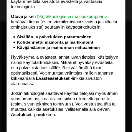
käytämme tällä sivustolla evästeitä ja vastaavia
Lataa…
teknologioita.
Otava
ja sen
(95) teknologia- ja mainoskumppania
keräävät tietoa (esim. vierailemis­tasi sivuista ja laitteesi
ominaisuuk­sista) seuraaviin käyttötarkoituksiin:
Sisällön ja palveluiden parantaminen
Kohdennettu mainonta ja markkinointi
ASIAKASPALVELU
MEDIATIEDOT
Kävijämäärien ja mainonnan mittaaminen
Hyväksymällä evästeet, annat luvan tietojesi käsittelyyn
Digipalvelut (09) 156 6227
Tekniset tiedot, aikataulut ja
näihin käyttötarkoituksiin. Mikäli et hyväksy evästeitä,
Avoinna ma–pe 8–19
ilmoitushinnat
osa palveluista tai sisällöistä ei välttämättä toimi
Tietoa verkon kävijöistä
optimaalisesti. Voit muuttaa valintojasi milloin tahansa
Painettu lehti (09) 156 665
Tietosuojaseloste
klikkaamalla
Evästeasetukset
-linkkiä sivuston
Avoinna ma–pe 8–19
alareunassa.
Avoimuusraportti
Käyttöehdot
Otavamedian vaihde (09) 156
Jotkin teknologiat saattavat käyttää tietojasi myös ilman
suostumustasi, jos niillä on siihen oikeutettu peruste
61
TUOTTEET
(esim. sivun tekninen toimivuus). Voit vastustaa tätä tai
muuttaa kaikkia asetuksiasi valitsemalla alla olevan
Sähköposti (digi)
Aikakauslehdet
Asetukset
-painikkeen.
digi@otavamedia.fi
Verkkopalvelut
Sähköposti
Digilehdet
asiakaspalvelu@otavamedia.fi