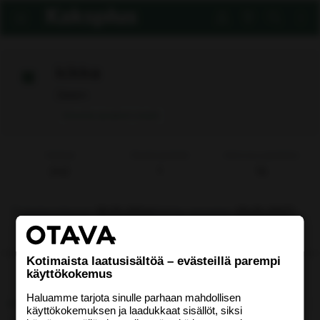
kikka
Jäsen
Ilmoita asiaton viesti
Viestejä
Reaktiopisteet
Aktiivisuuspisteitä
242
1
16
Rekisteröitynyt
18.05.2004
Nähty viimeksi
29.05.2007
Etsi
Kotimaista laatusisältöä – evästeillä parempi
käyttökokemus
Uusimmat viestit
Tietoja
Haluamme tarjota sinulle parhaan mahdollisen
käyttökokemuksen ja laadukkaat sisällöt, siksi