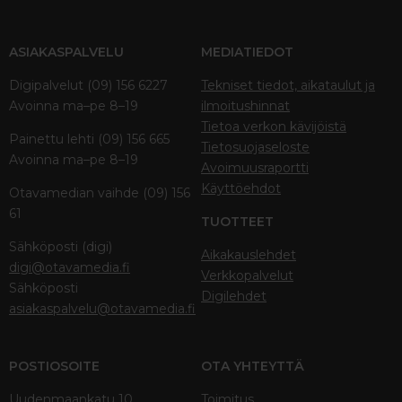
ASIAKASPALVELU
MEDIATIEDOT
Digipalvelut (09) 156 6227
Tekniset tiedot, aikataulut ja
Avoinna ma–pe 8–19
ilmoitushinnat
Tietoa verkon kävijöistä
Painettu lehti (09) 156 665
Tietosuojaseloste
Avoinna ma–pe 8–19
Avoimuusraportti
Käyttöehdot
Otavamedian vaihde (09) 156
61
TUOTTEET
Sähköposti (digi)
Aikakauslehdet
digi@otavamedia.fi
Verkkopalvelut
Sähköposti
Digilehdet
asiakaspalvelu@otavamedia.fi
POSTIOSOITE
OTA YHTEYTTÄ
Uudenmaankatu 10
Toimitus