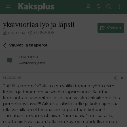
yksivuotias lyö ja läpsii
Vastaa
V
E
mamma
31.05.2006
i
n
e
s
Vauvat ja taaperot
s
i
t
m
mamma
i
m
Aktiivinen jäsen
k
ä
e
i
t
n
31.05.2006
#1
j
e
Täällä taapero 1v3kk ja aina välillä tapana lyödä esim.
u
n
kepillä ja toinen on kasvoihin läpsiminen!!! Saattaa
n
v
a
i
kopsauttaa kavereitaki jos ollaan vaikka leikkikentällä tai
l
e
perhekahvilassa!!!! Aika kiusallista itelle ja koko ajan saa
o
s
olla varuillaan ettei pääsee kopauttaan ketään!!!
i
t
Tämähän on varmasti aivan "normaalia" ton ikäsellä,
t
i
mutta ois kiva saada tollanen käytös mahdollisimman
t