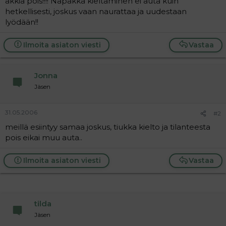
äkkiä pois!!!! Napakka kieltäminen ei auta kuin
a
hetkellisesti, joskus vaan naurattaa ja uudestaan
j
lyödään!!
a
Ilmoita asiaton viesti
Vastaa
Jonna
Jäsen
31.05.2006
#2
meillä esiintyy samaa joskus, tiukka kielto ja tilanteesta
pois eikai muu auta..
Ilmoita asiaton viesti
Vastaa
tilda
Jäsen