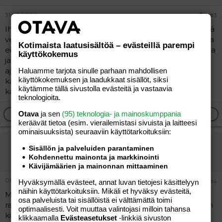
31.05.2006
#3
Ihan sama juttu täällä. Mulla 1v.2kk poika, joka aina välillä
vetelee toisia millon milläkin päähän tai naamaan. Poika
Kotimaista laatusisältöä – evästeillä parempi
ei selvästikään vielä tajua tekevänsä väärin, eikä kielloista
käyttökokemus
ja torumisista oikein tunnu ottavan onkeensa. Olen
ajatellut asian niin, että napakat kiellot, selvä "EI!", tuima
Haluamme tarjota sinulle parhaan mahdollisen
käyttökokemuksen ja laadukkaat sisällöt, siksi
katse ja tilanteesta poisto tuottaa tulosta varmaan ajan
käytämme tällä sivustolla evästeitä ja vastaavia
kanssa. Ainakin toivotaan niin!!
teknologioita.
Ilmoita asiaton viesti
Vastaa
Otava
ja sen
(95) teknologia- ja mainoskumppania
keräävät tietoa (esim. vierailemis­tasi sivuista ja laitteesi
ominaisuuk­sista) seuraaviin käyttötarkoituksiin:
joku
Sisällön ja palveluiden parantaminen
Vieras
Kohdennettu mainonta ja markkinointi
Kävijämäärien ja mainonnan mittaaminen
01.06.2006
#4
Hyväksymällä evästeet, annat luvan tietojesi käsittelyyn
näihin käyttötarkoituksiin. Mikäli et hyväksy evästeitä,
Meidän tyttö aloitti jo vauvana ja edelleen jatkaa samaa
osa palveluista tai sisällöistä ei välttämättä toimi
rataa, kohta 3 vuotta. Että silleen, naureskelee vain äidin
optimaalisesti. Voit muuttaa valintojasi milloin tahansa
kielloille. Onneks, toinen lapsi ei ole samanlainen..
klikkaamalla
Evästeasetukset
-linkkiä sivuston