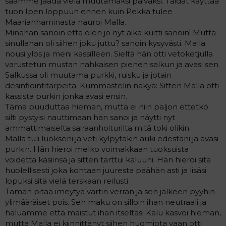
saamme jäädä vielä muutamaksi päiväksi. Taidat käyttää
a
tuon Ipen loppuun ennen kuin Pekka tulee
j
Maarianhaminasta nauroi Malla.
a
Minähän sanoin että olen jo nyt aika kuitti sanoin! Mutta
sinullahan oli siihen joku juttu? sanoin kysyvästi. Malla
nousi ylös ja meni kassilleen. Sieltä hän otti vetoketjulla
varustetun mustan nahkaisen pienen salkun ja avasi sen.
Salkussa oli muutama purkki, ruisku ja jotain
desinfiointitarpeita. Kummastelin näkyä: Sitten Malla otti
kassista purkin jonka avasi ensin.
Tämä puuduttaa hieman, mutta ei niin paljon ettetkö
silti pystyisi nauttimaan hän sanoi ja näytti nyt
ammattimaiselta sairaanhoiturilta mitä toki olikin.
Malla tuli luokseni ja veti kylpytakin auki edestäni ja avasi
purkin. Hän hieroi melko voimakkaan tuoksuista
voidetta käsiinsä ja sitten tarttui kaluuni. Hän hieroi sitä
huolellisesti joka kohtaan juuresta päähän asti ja lisäsi
lopuksi sitä vielä terskaan reilusti.
Tämän pitää imeytyä vartin verran ja sen jälkeen pyyhin
ylimääräiset pois. Sen maku on silloin ihan neutraali ja
haluamme että maistut ihan itseltäsi Kalu kasvoi hieman,
mutta Malla ei kiinnittänyt siihen huomiota vaan otti