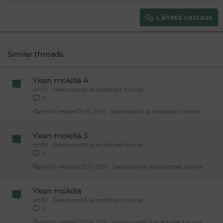
Heading 2
15
Georgia
Justify text
Heading 3
Lähetä vastaus
18
Tahoma
22
Times New Roman
26
Trebuchet MS
Similar threads
Verdana
Yksin mökillä 4
sm10
Seksinovellit ja eroottiset tarinat
0
sm10
15.10.2011
Seksinovellit ja eroottiset tarinat
Yksin mökillä 3
sm10
Seksinovellit ja eroottiset tarinat
0
sm10
03.10.2011
Seksinovellit ja eroottiset tarinat
Yksin mökillä
sm10
Seksinovellit ja eroottiset tarinat
0
sm10
21.06.2011
Seksinovellit ja eroottiset tarinat