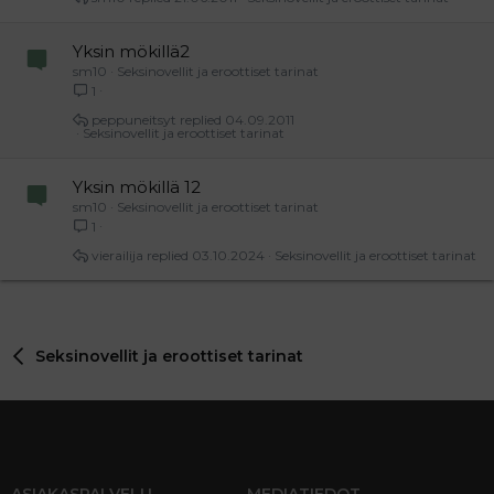
Yksin mökillä2
sm10
Seksinovellit ja eroottiset tarinat
1
peppuneitsyt
04.09.2011
Seksinovellit ja eroottiset tarinat
Yksin mökillä 12
sm10
Seksinovellit ja eroottiset tarinat
1
vierailija
03.10.2024
Seksinovellit ja eroottiset tarinat
Seksinovellit ja eroottiset tarinat