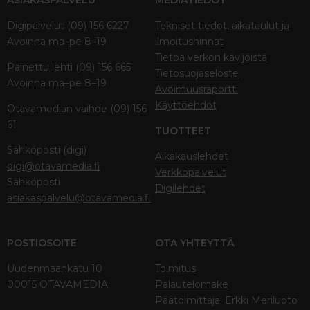
ASIAKASPALVELU
MEDIATIEDOT
Digipalvelut (09) 156 6227
Tekniset tiedot, aikataulut ja
Avoinna ma–pe 8–19
ilmoitushinnat
Tietoa verkon kävijöistä
Painettu lehti (09) 156 665
Tietosuojaseloste
Avoinna ma–pe 8–19
Avoimuusraportti
Käyttöehdot
Otavamedian vaihde (09) 156
61
TUOTTEET
Sähköposti (digi)
Aikakauslehdet
digi@otavamedia.fi
Verkkopalvelut
Sähköposti
Digilehdet
asiakaspalvelu@otavamedia.fi
POSTIOSOITE
OTA YHTEYTTÄ
Uudenmaankatu 10
Toimitus
00015 OTAVAMEDIA
Palautelomake
Päätoimittaja: Erkki Meriluoto