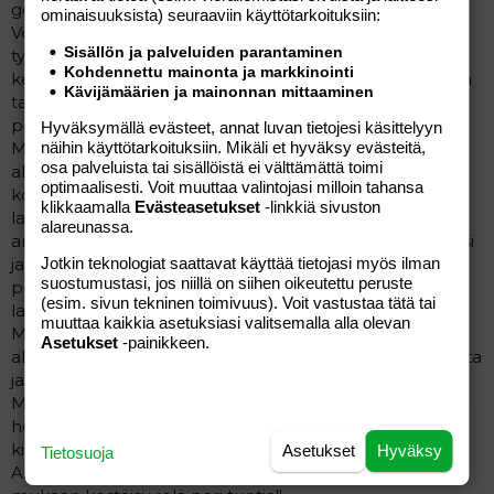
geeliä.
ominaisuuk­sista) seuraaviin käyttötarkoituksiin:
Vedin kuulin ulos ja käänsin Mallan lattialle selälleen ja
Sisällön ja palveluiden parantaminen
työnnyin pilluun kovaa ja aloin panna. Työnsin 5-10
Kohdennettu mainonta ja markkinointi
kertaa ja otin kulllin ulos ja annoin Arjan imeä sitä. Sitten
Kävijämäärien ja mainonnan mittaaminen
taas sisälle Mallaan ja Arjan suuhun.  Pane häntä
peppuun ja anna mun maistaa sitä Kähisi Arja ja Nostin
Hyväksymällä evästeet, annat luvan tietojesi käsittelyyn
Mallan peppua parempaan asentoon ja työnnyin
näihin käyttötarkoituksiin. Mikäli et hyväksy evästeitä,
osa palveluista tai sisällöistä ei välttämättä toimi
ahtaseen anukseen. Nyt Malla laukesi ja panin häntä
optimaalisesti. Voit muuttaa valintojasi milloin tahansa
kovaa niin kauan että orkun kouristukset alkoivat
klikkaamalla
Evästeasetukset
-linkkiä sivuston
laantua. Sitten vedin tärisevän kiiltänän kyrvän ulos ja
alareunassa.
annoin Arjan ottaa sen suuhun. Ihana kyrpä hän mumisi
ja imi sitä niin että sattui. Arjan sormet painuivat
Jotkin teknologiat saattavat käyttää tietojasi myös ilman
suostumustasi, jos niillä on siihen oikeutettu peruste
pepulleni, ja kun kaksi sormea työntyi perseeseeni,
(esim. sivun tekninen toimivuus). Voit vastustaa tätä tai
laukesin Arjan suuhun.
muuttaa kaikkia asetuksiasi valitsemalla alla olevan
Malla tuli Arja viereen ja he nuolivat kiiltävää kullia
Asetukset
-painikkeen.
ahnaasti yhdessä. Kielet liukuivat pitkin spermaista vartta
ja välillä heidän huulensa osuivat toisiinsa. Arja antoi
Mallalle pitkän ahnaan kielisuudelman ja minä seisoin
heidän edessään uskomatonta kyllä kulli edelleen
kivikovana.
Asetukset
Hyväksy
Tietosuoja
Aikaa oli mennyt vasta tunti joten seisokki Mallan