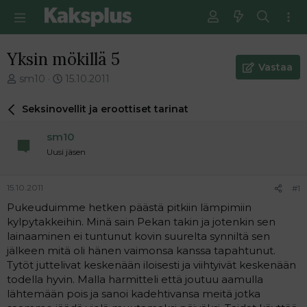
Yksin mökillä 5
Vastaa
V
E
sm10
15.10.2011
i
n
e
s
Seksinovellit ja eroottiset tarinat
s
i
t
m
sm10
i
m
Uusi jäsen
k
ä
e
i
t
n
15.10.2011
#1
j
e
Pukeuduimme hetken päästä pitkiin lämpimiin
u
n
kylpytakkeihin. Minä sain Pekan takin ja jotenkin sen
n
v
a
i
lainaaminen ei tuntunut kovin suurelta synniltä sen
l
e
jälkeen mitä oli hänen vaimonsa kanssa tapahtunut.
o
s
Tytöt juttelivat keskenään iloisesti ja viihtyivät keskenään
i
t
todella hyvin. Malla harmitteli että joutuu aamulla
t
i
lähtemään pois ja sanoi kadehtivansa meitä jotka
t