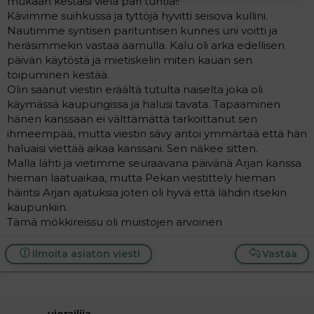
mukaan kestäisi vielä pari tuntia!!
Kävimme suihkussa ja tyttöjä hyvitti seisova kullini.
Nautimme syntisen parituntisen kunnes uni voitti ja
heräsimmekin vastaa aamulla. Kalu oli arka edellisen
päivän käytöstä ja mietiskelin miten kauan sen
toipuminen kestää.
Olin saanut viestin eräältä tutulta naiselta joka oli
käymässä kaupungissa ja halusi tavata. Tapaaminen
hänen kanssaan ei välttämättä tarkoittanut sen
ihmeempää, mutta viestin sävy antoi ymmärtää että hän
haluaisi viettää aikaa kanssani. Sen näkee sitten.
Malla lähti ja vietimme seuraavana päivänä Arjan kanssa
hieman laatuaikaa, mutta Pekan viestittely hieman
häiritsi Arjan ajatuksia joten oli hyvä että lähdin itsekin
kaupunkiin.
Tämä mökkireissu oli muistojen arvoinen
Ilmoita asiaton viesti
Vastaa
vierailija