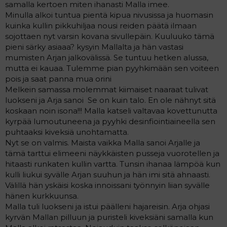
samalla kertoen miten ihanasti Malla imee.
Minulla alkoi tuntua pientä kipua nivusissa ja huomasin
kuinka kullin pikkuhiljaa nousi reiden päätä ilmaan
sojottaen nyt varsin kovana sivullepäin. Kuuluuko tämä
pieni särky asiaaa? kysyin Mallalta ja hän vastasi
mumisten Arjan jalkovälissä. Se tuntuu hetken alussa,
mutta ei kauaa. Tulemme pian pyyhkimään sen voiteen
pois ja saat panna mua orini
Melkein samassa molemmat kiimaiset naaraat tulivat
luokseni ja Arja sanoi  Se on kuin talo. En ole nähnyt sitä
koskaan noin isona!!! Malla katseli valtavaa kovettunutta
kyrpää lumoutuneena ja pyyhki desinfiointiaineella sen
puhtaaksi kiveksiä unohtamatta.
Nyt se on valmis. Maista vaikka Malla sanoi Arjalle ja
tämä tarttui elimeeni näykkäisten pusseja vuorotellen ja
hitaasti runkaten kullin vartta. Tunsin ihanaa lämpöä kun
kulli liukui syvälle Arjan suuhun ja hän imi sitä ahnaasti.
Välillä hän yskäisi koska innoissani työnnyin liian syvälle
hänen kurkkuunsa.
Malla tuli luokseni ja istui päälleni hajareisin. Arja ohjasi
kyrvän Mallan pilluun ja puristeli kiveksiäni samalla kun