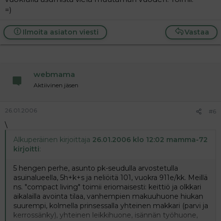
=)
Ilmoita asiaton viesti
Vastaa
webmama
Aktiivinen jäsen
26.01.2006
#6
\
Alkuperäinen kirjoittaja
26.01.2006 klo 12:02 mamma-72
kirjoitti
:
5 hengen perhe, asunto pk-seudulla arvostetulla
asuinalueella, 5h+k+s ja neliöitä 101, vuokra 911e/kk. Meillä
ns. "compact living" toimii eriomaisesti: keittiö ja olkkari
aikalailla avointa tilaa, vanhempien makuuhuone hiukan
suurempi, kolmella prinsessalla yhteinen makkari (parvi ja
kerrossänky), yhteinen leikkihuone, isännän työhuone,