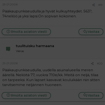
29.01.2006
#19
Pääkaupunkiseudulla ja hyvät kulkuyhteydet. 563?,
74neliöö ja yksi lapsi.On sopivan kokoinen.
Ilmoita asiaton viesti
Vastaa
tuulituisku harmaana
Vieras
29.01.2006
#20
Pääkaupunkiseudulla, uudella asuinalueella meren
äärellä. Neliöitä 77, vuokra 710e/kk. Meitä on neljä, tilaa
on tarpeeksi. Kun lapset kasvavat kouluikään niin sitten
tarvitsemme neljännen huoneen.
Ilmoita asiaton viesti
Vastaa