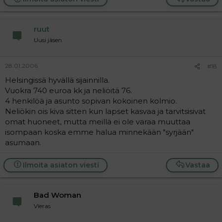
ruut
Uusi jäsen
28.01.2006
#18
Helsingissä hyvällä sijainnilla.
Vuokra 740 euroa kk ja neliöitä 76.
4 henkilöä ja asunto sopivan kokoinen kolmio.
Neliökin ois kiva sitten kun lapset kasvaa ja tarvitsisivat
omat huoneet, mutta meillä ei ole varaa muuttaa
isompaan koska emme halua minnekään "syrjään"
asumaan.
Ilmoita asiaton viesti
Vastaa
Bad Woman
Vieras