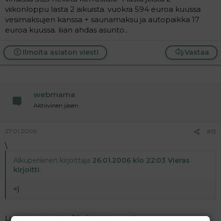
viikonloppu lasta 2 aikuista. vuokra 594 euroa kuussa
vesimaksujen kanssa + saunamaksu ja autopaikka 17
euroa kuussa. liian ahdas asunto...
Ilmoita asiaton viesti
Vastaa
webmama
Aktiivinen jäsen
27.01.2006
#13
\
Alkuperäinen kirjoittaja
26.01.2006 klo 22:03 Vieras
kirjoitti
:
=)
Lisäksi vesimaksu 50,-/kk (yhteensä).