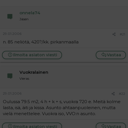
onnela74
Jäsen
29.01.2006
#21
n. 85 neliötä, 420?/kk. pirkanmaalla
Ilmoita asiaton viesti
Vastaa
Vuokralainen
Vieras
29.01.2006
#22
Oulussa 79.5 m2, 4 h + k + s, vuokra 720 e. Meitä kolme
lasta, isä, äiti ja kissa. Asunto ahtaanpuoleinen, mutta
vielä menettelee. Vuokra iso, VVO:n asunto.
Ilmoita asiaton viesti
Vastaa