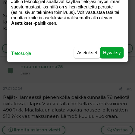
Jotkin teknologiat saattavat käyttää tietojasi myös ilman
maksamaan vielä lisää.
suostumustasi, jos niillä on siihen oikeutettu peruste
(esim. sivun tekninen toimivuus). Voit vastustaa tätä tai
Sopiva on, vuokra halpa
muuttoa harkitaan sitten
muuttaa kaikkia asetuksiasi valitsemalla alla olevan
kun laspet tarvitsevat omat huoneet lähempänä
Asetukset
-painikkeen.
kouluikää.
Ilmoita asiaton viesti
Vastaa
Asetukset
Hyväksy
Tietosuoja
muumimamma75
Jäsen
27.01.2006
#15
Päijät-Hämeessä pienehköllä paikkakunnalla 78 neliötä
rivitalossa, 1 lapsi. Vuokra tällä hetkellä vesimaksuineen
490 ?/kk. Maaliskuun alusta vuokra nousee, ollen sitten
512 ?/kk vesimaksuineen. Lämpö kuuluu vuokraan.
Ilmoita asiaton viesti
Vastaa