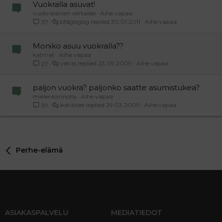
Vuokralla asuvat!
vuokralainen vertailee
Aihe vapaa
bfdgbgbg
30.01.2011
Aihe vapaa
37
Moniko asuu vuokralla??
katmat
Aihe vapaa
vieras
23.09.2009
Aihe vapaa
27
paljon vuokra? paljonko saatte asumistukea?
mielenkiinnolla
Aihe vapaa
kotiäitee
29.03.2009
Aihe vapaa
39
Perhe-elämä
ASIAKASPALVELU
MEDIATIEDOT