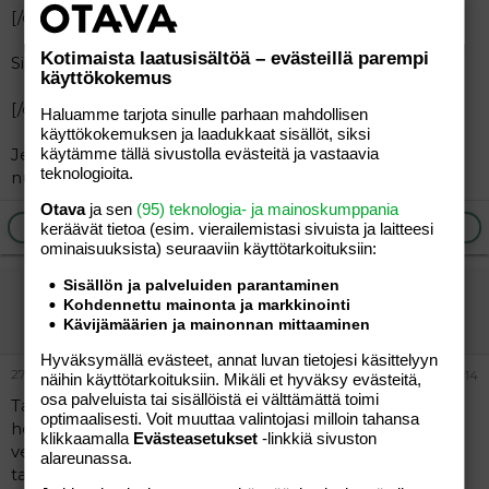
[/quote]
Kotimaista laatusisältöä – evästeillä parempi
Siis viideltä??? Onnelliset...
käyttökokemus
[/quote]
Haluamme tarjota sinulle parhaan mahdollisen
käyttökokemuksen ja laadukkaat sisällöt, siksi
käytämme tällä sivustolla evästeitä ja vastaavia
Jep. 10,-/hlö. Aika tavallista pk-seudulla tuo 10-15,- per
teknologioita.
nuppi.
Otava
ja sen
(95) teknologia- ja mainoskumppania
Ilmoita asiaton viesti
Vastaa
keräävät tietoa (esim. vierailemis­tasi sivuista ja laitteesi
ominaisuuk­sista) seuraaviin käyttötarkoituksiin:
Sisällön ja palveluiden parantaminen
huoleton
Kohdennettu mainonta ja markkinointi
Vieras
Kävijämäärien ja mainonnan mittaaminen
Hyväksymällä evästeet, annat luvan tietojesi käsittelyyn
27.01.2006
#14
näihin käyttötarkoituksiin. Mikäli et hyväksy evästeitä,
osa palveluista tai sisällöistä ei välttämättä toimi
Tampere: 3h+k+sauna 74m2 uusi kerrostaloasunto, 4
optimaalisesti. Voit muuttaa valintojasi milloin tahansa
henkeä; joista kaksi alle 3-v. lasta. Vuokra 605 ?
klikkaamalla
Evästeasetukset
-linkkiä sivuston
vesimaksuineen ja autokatoksineen. Vesilaskusta tulee
alareunassa.
tasauslasku puolivuosittain, me varmaan joudutaan