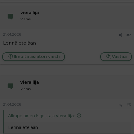
t
i
t
vierailija
a
j
Vieras
a
21.01.2026
#2
Lennä etelään
Ilmoita asiaton viesti
Vastaa
vierailija
Vieras
21.01.2026
#3
Alkuperäinen kirjoittaja
vierailija
:
Lennä etelään