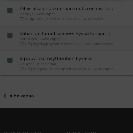
Pitäis alkaa nukkumaan mutta ei huvittaisi
vierailija
Aihe vapaa
vierailija
03.02.2025
Aihe vapaa
0
Vähän on lumet saaneet kyytiä tänään!=)
NetanJahu
Aihe vapaa
hyytikyppynen
31.03.2010
Aihe vapaa
1
loppuviikko näyttää ihan hyvältä!
Copycat
Aihe vapaa
KangasP-Akka
24.02.2010
Aihe vapaa
1
Aihe vapaa