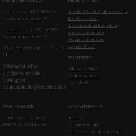
ASIAKASPALVELU
MEDIATIEDOT
Digipalvelut (09) 156 6227
Tekniset tiedot, aikataulut ja
Avoinna ma–pe 8–19
ilmoitushinnat
Tietoa verkon kävijöistä
Painettu lehti (09) 156 665
Tietosuojaseloste
Avoinna ma–pe 8–19
Avoimuusraportti
Käyttöehdot
Otavamedian vaihde (09) 156
61
TUOTTEET
Sähköposti (digi)
Aikakauslehdet
digi@otavamedia.fi
Verkkopalvelut
Sähköposti
Digilehdet
asiakaspalvelu@otavamedia.fi
POSTIOSOITE
OTA YHTEYTTÄ
Uudenmaankatu 10
Toimitus
00015 OTAVAMEDIA
Palautelomake
Päätoimittaja: Erkki Meriluoto