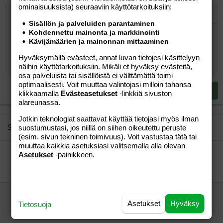
ominaisuuk­sista) seuraaviin käyttötarkoituksiin:
Järjestetty lista
Lihavoitu
Kursivoitu
Laajennettuun editoriin…
Lista
Laajennettuun editoriin…
Lisää hyperlinkki
Lisää kuva
Hymiöt
Laajennettuun editorii
Kumoa
Laajennettuu
Esikat
Sisällön ja palveluiden parantaminen
Kohdennettu mainonta ja markkinointi
Järjestämätön lista
Kirjoita vastaus...
Tasaa vasemmalle
9
Normal
Tallenna luonnos
Arial
Fontin koko
Tasaus
Lainaus
Tee uudelleen
Lisää video/media
BBCode-näkymä
Tekstiväri
Paragraph format
Lisää taulukko
Poista muotoilu
Kirjasintyyli
Insert horizontal line
Luonnokset
Yliviivaa
Spoiler
Alleviivattu
Koodi
Rivinsisäinen koodi
Rivinsisäinen spoiler
Kävijämäärien ja mainonnan mittaaminen
10
Poista luonnos
Book Antiqua
Suurenna sisennystä
Heading 1
Keskitä
Hyväksymällä evästeet, annat luvan tietojesi käsittelyyn
12
Courier New
näihin käyttötarkoituksiin. Mikäli et hyväksy evästeitä,
Pienennä sisennystä
Tasaa oikealle
Heading 2
osa palveluista tai sisällöistä ei välttämättä toimi
15
Georgia
optimaalisesti. Voit muuttaa valintojasi milloin tahansa
Justify text
Heading 3
Lähetä vastaus
klikkaamalla
Evästeasetukset
-linkkiä sivuston
18
Tahoma
alareunassa.
22
Times New Roman
Jotkin teknologiat saattavat käyttää tietojasi myös ilman
26
Trebuchet MS
Similar threads
suostumustasi, jos niillä on siihen oikeutettu peruste
(esim. sivun tekninen toimivuus). Voit vastustaa tätä tai
Verdana
muuttaa kaikkia asetuksiasi valitsemalla alla olevan
Onkohan tänään jo lämmintä?
Asetukset
-painikkeen.
vierailija
Aihe vapaa
vierailija
12.05.2025
Aihe vapaa
1
Tämä pilvisyys väsyttää
Asetukset
Hyväksy
Tietosuoja
vierailija
Aihe vapaa
vierailija
27.10.2024
Aihe vapaa
2