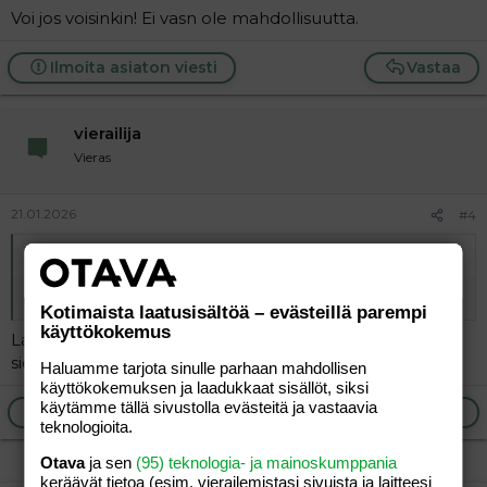
Voi jos voisinkin! Ei vasn ole mahdollisuutta.
Ilmoita asiaton viesti
Vastaa
vierailija
Vieras
21.01.2026
#4
Alkuperäinen kirjoittaja
vierailija
:
Voi jos voisinkin! Ei vasn ole mahdollisuutta.
Kotimaista laatusisältöä – evästeillä parempi
käyttökokemus
Lapissa jo kaamos loppui. Uskomattomia revontulia
siellä ja muuallakin Euroopassa.
Haluamme tarjota sinulle parhaan mahdollisen
käyttökokemuksen ja laadukkaat sisällöt, siksi
käytämme tällä sivustolla evästeitä ja vastaavia
Ilmoita asiaton viesti
Vastaa
teknologioita.
Otava
ja sen
(95) teknologia- ja mainoskumppania
keräävät tietoa (esim. vierailemis­tasi sivuista ja laitteesi