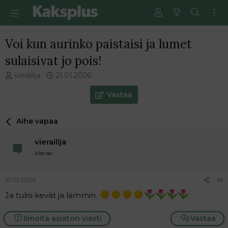
Voi kun aurinko paistaisi ja lumet
sulaisivat jo pois!
V
E
vierailija
21.01.2026
i
n
e
s
Vastaa
s
i
t
m
Aihe vapaa
i
m
k
ä
vierailija
e
i
t
n
Vieras
j
e
u
n
21.01.2026
#1
n
v
a
i
Ja tulisi kevät ja lämmin.
l
e
o
s
Ilmoita asiaton viesti
Vastaa
i
t