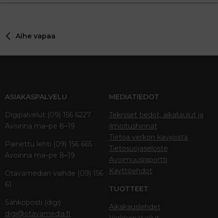
Aihe vapaa
ASIAKASPALVELU
MEDIATIEDOT
Digipalvelut (09) 156 6227
Tekniset tiedot, aikataulut ja
Avoinna ma–pe 8–19
ilmoitushinnat
Tietoa verkon kävijöistä
Painettu lehti (09) 156 665
Tietosuojaseloste
Avoinna ma–pe 8–19
Avoimuusraportti
Käyttöehdot
Otavamedian vaihde (09) 156
61
TUOTTEET
Sähköposti (digi)
Aikakauslehdet
digi@otavamedia.fi