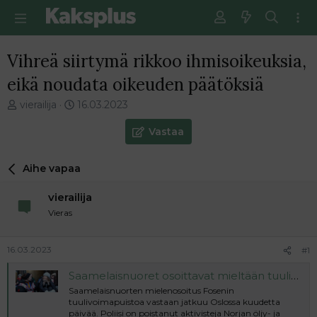
Vihreä siirtymä rikkoo ihmisoikeuksia,
eikä noudata oikeuden päätöksiä
V
E
vierailija
16.03.2023
i
n
e
s
Vastaa
s
i
t
m
Aihe vapaa
i
m
k
ä
vierailija
e
i
t
n
Vieras
j
e
u
n
16.03.2023
#1
n
v
a
i
Saamelaisnuoret osoittavat mieltään tuulivoimaloita vastaan Oslossa, koska Norja ei ole noudattanut korkeimman oikeuden päätöstä
l
e
Saamelaisnuorten mielenosoitus Fosenin
o
s
tuulivoimapuistoa vastaan jatkuu Oslossa kuudetta
i
t
päivää. Poliisi on poistanut aktivisteja Norjan öljy- ja