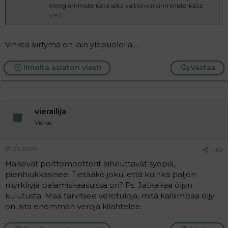
t
i
energiaministeriöstä sekä valtionvarainministeriöstä.
t
yle.fi
a
j
a
Vihreä siirtymä on lain yläpuolella...
Ilmoita asiaton viesti
Vastaa
vierailija
Vieras
13.05.2026
#2
Haisevat polttomoottorit aiheuttavat syöpiä,
pienhiukkasinee. Tietääkö joku, että kuinka paljon
myrkkyjä palamiskaasuissa on? Ps. Jatkakaa öljyn
kulutusta. Maa tarvitsee verotuloja, mitä kalliimpaa öljy
on, sitä enemmän veroja kilahtelee.