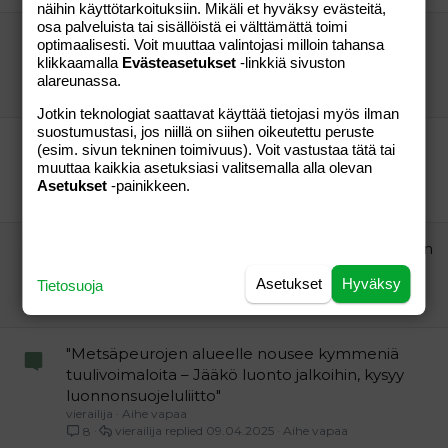
näihin käyttötarkoituksiin. Mikäli et hyväksy evästeitä,
osa palveluista tai sisällöistä ei välttämättä toimi
Vihreä siirtymä on uhka Suomen
optimaalisesti. Voit muuttaa valintojasi milloin tahansa
huoltovarmuudelle ja puolustukselle
klikkaamalla
Evästeasetukset
-linkkiä sivuston
vierailija
Aihe vapaa
alareunassa.
vierailija
09.04.2025
Aihe vapaa
5
Jotkin teknologiat saattavat käyttää tietojasi myös ilman
suostumustasi, jos niillä on siihen oikeutettu peruste
Saksassa ollaan huolissaan: vihreä siirtymä
(esim. sivun tekninen toimivuus). Voit vastustaa tätä tai
tuhoaa metsät ja juomavedet
muuttaa kaikkia asetuksiasi valitsemalla alla olevan
vierailija
Aihe vapaa
Asetukset
-painikkeen.
vierailija
19.03.2024
Aihe vapaa
2
Vihreä siirtymä tuhoaa ympäristöä Kouvolassakin
ja siitähän tolkun ihmiset eivät pidä
Asetukset
Hyväksy
Tietosuoja
vierailija
Aihe vapaa
vierailija
01.09.2023
Aihe vapaa
0
"Metsäpeurojen alueelle nousee kymmeniä
tuulivoimaloita – Jääkö luonto jalkoihin, kysyy
luonnonsuojeluliitto"
vierailija
Aihe vapaa
vierailija
09.04.2025
Aihe vapaa
8