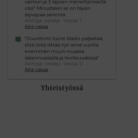
vaimon ja 3 lapsen menettämisellä
olisi? Minustakin se on täysin
älyvapaa sanonta
Aloittaja: vierailija
Viestiä: 1
Aihe vapaa
"Duunitorin tuore tilasto paljastaa,
että töitä riittää nyt viime vuotta
enemmän muun muassa
rakennusalalla ja teollisuudessa"
Aloittaja: vierailija
Viestiä: 0
Aihe vapaa
Yhteistyössä