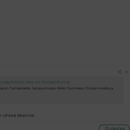
#1
pysäyttänyt vika on korjaantunut
 täysin Tampereella, Satakunnassa, Keski-Suomessa, Pohjanmaalla ja
 vihreä liikenne.
Vastaa