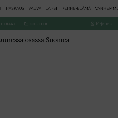
T
RASKAUS
VAUVA
LAPSI
PERHE-ELÄMÄ
VANHEMM
TTÄJÄT
OHJEITA
Kirjaudu
 suuressa osassa Suomea