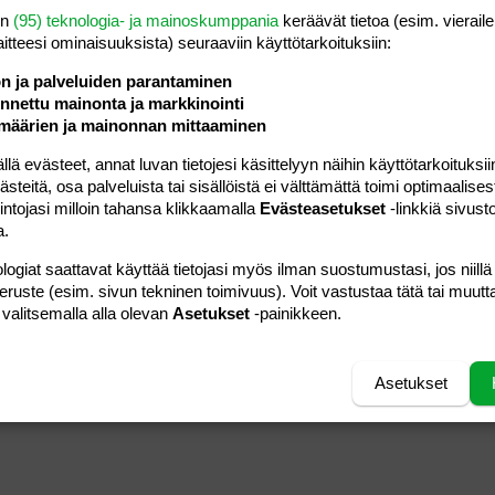
vierailija
Luettu
209
en
(95) teknologia- ja mainoskumppania
keräävät tietoa (esim. vieraile
laitteesi ominaisuuk­sista) seuraaviin käyttötarkoituksiin:
ön ja palveluiden parantaminen
nettu mainonta ja markkinointi
14.01.2022
aaloita
Viestiä
0
määrien ja mainonnan mittaaminen
vierailija
Luettu
189
 evästeet, annat luvan tietojesi käsittelyyn näihin käyttötarkoituksiin
teitä, osa palveluista tai sisällöistä ei välttämättä toimi optimaalisest
12.06.2024
toon
Viestiä
6
vierailija
intojasi milloin tahansa klikkaamalla
Evästeasetukset
-linkkiä sivust
Luettu
298
a.
eita
logiat saattavat käyttää tietojasi myös ilman suostumustasi, jos niillä
peruste (esim. sivun tekninen toimivuus). Voit vastustaa tätä tai muutt
 valitsemalla alla olevan
Asetukset
-painikkeen.
17.02.2025
lukijat
Viestiä
4
vierailija
Luettu
231
Asetukset