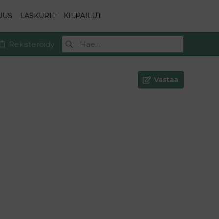
UUS
LASKURIT
KILPAILUT
Rekisteröidy
Vastaa