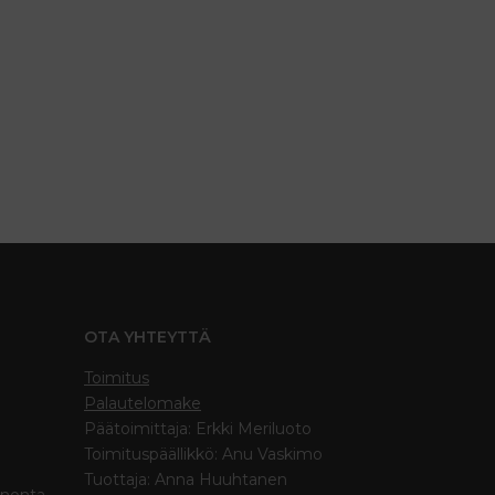
OTA YHTEYTTÄ
Toimitus
Palautelomake
Päätoimittaja: Erkki Meriluoto
Toimituspäällikkö: Anu Vaskimo
Tuottaja: Anna Huuhtanen