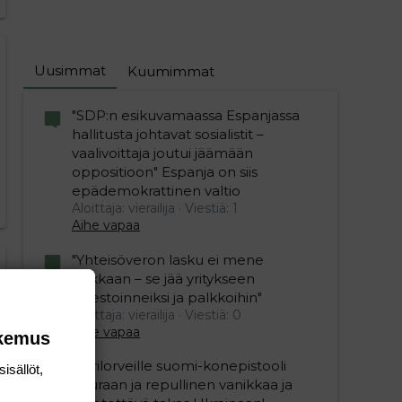
Uusimmat
Kuumimmat
editoriin…
sele
"SDP:n esikuvamaassa Espanjassa
hallitusta johtavat sosialistit –
vaalivoittaja joutui jäämään
oppositioon" Espanja on siis
epädemokrattinen valtio
Aloittaja: vierailija
Viestiä: 1
Aihe vapaa
"Yhteisöveron lasku ei mene
hukkaan – se jää yritykseen
investoinneiksi ja palkkoihin"
Aloittaja: vierailija
Viestiä: 0
Aihe vapaa
okemus
Ukrilorveille suomi-konepistooli
isällöt,
kouraan ja repullinen vanikkaa ja