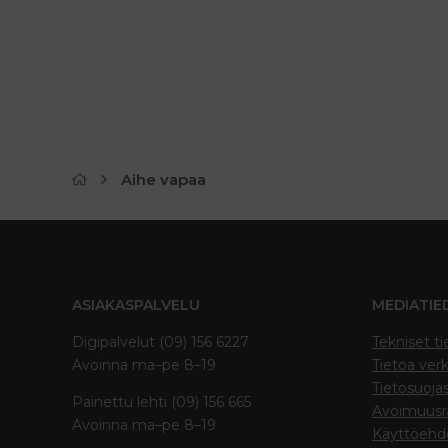
Aihe vapaa
ASIAKASPALVELU
MEDIATIE
Digipalvelut (09) 156 6227
Tekniset ti
Avoinna ma–pe 8–19
Tietoa verk
Tietosuoja
Painettu lehti (09) 156 665
Avoimuusra
Avoinna ma–pe 8–19
Käyttöehd