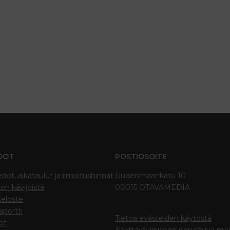
DOT
POSTIOSOITE
edot, aikataulut ja ilmoitushinnat
Uudenmaankatu 10
on kävijöistä
00015 OTAVAMEDIA
seloste
portti
Tietoa evästeiden käytöstä
ot