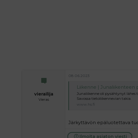
i
t
t
i
t
a
j
a
08.06.2023
Liikenne | Junaliikenteen 
vierailija
Junaliikenne oli pysähtynyt lähes
Savossa tietoliikennevian takia.
Vieras
www.hs.fi
Järkyttävön epäluotettava tuo
Ilmoita asiaton viesti