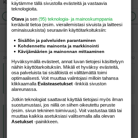
Kiitti infosta. :flower: Täälä sitä aina oppii uutta.
käytämme tällä sivustolla evästeitä ja vastaavia
teknologioita.
Ilmoita asiaton viesti
Vastaa
Otava
ja sen
(95) teknologia- ja mainoskumppania
keräävät tietoa (esim. vierailemis­tasi sivuista ja laitteesi
ominaisuuk­sista) seuraaviin käyttötarkoituksiin:
vierailija
Sisällön ja palveluiden parantaminen
Vieras
Kohdennettu mainonta ja markkinointi
Kävijämäärien ja mainonnan mittaaminen
26.10.2025
#12
Hyväksymällä evästeet, annat luvan tietojesi käsittelyyn
näihin käyttötarkoituksiin. Mikäli et hyväksy evästeitä,
Alkuperäinen kirjoittaja
Cinnamon Lee
:
osa palveluista tai sisällöistä ei välttämättä toimi
optimaalisesti. Voit muuttaa valintojasi milloin tahansa
Mitkä juhlat? Missä? Onko tää joku uus juttu, kun en oo
klikkaamalla
Evästeasetukset
-linkkiä sivuston
ennen kuullu? Miten tätä vietetään?
alareunassa.
Jotkin teknologiat saattavat käyttää tietojasi myös ilman
suostumustasi, jos niillä on siihen oikeutettu peruste
Toimittaja Maarit Tastula kertoo Köyhää väkeä -kirjassaan keskipohjalaisten siirtolaisuustarinoita | Keskipohjanmaa
(esim. sivun tekninen toimivuus). Voit vastustaa tätä tai
muuttaa kaikkia asetuksiasi valitsemalla alla olevan
Keskipohjanmaalla parhaillaan vierailevan Tastulan
Asetukset
-painikkeen.
kirjassa on paljon Kaustiselta ja Vetelistä lähteneiden
kohtaloita.
www.keskipohjanmaa.fi