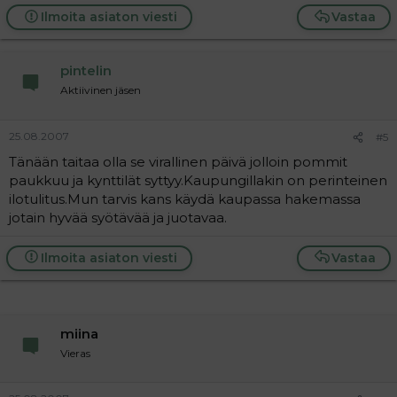
Ilmoita asiaton viesti
Vastaa
pintelin
Aktiivinen jäsen
25.08.2007
#5
Tänään taitaa olla se virallinen päivä jolloin pommit
paukkuu ja kynttilät syttyy.Kaupungillakin on perinteinen
ilotulitus.Mun tarvis kans käydä kaupassa hakemassa
jotain hyvää syötävää ja juotavaa.
Ilmoita asiaton viesti
Vastaa
miina
Vieras