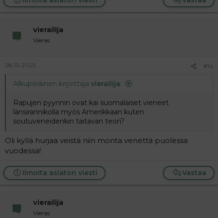
vierailija
Vieras
28.10.2025
#14
Alkuperäinen kirjoittaja
vierailija
:
Rapujen pyynnin ovat kai suomalaiset vieneet
länsirannikolla myös Amerikkaan kuten
soutuveneidenkin taitavan teon?
Oli kyllä hurjaa veistä niin monta venettä puolessa
vuodessa!
Ilmoita asiaton viesti
Vastaa
vierailija
Vieras