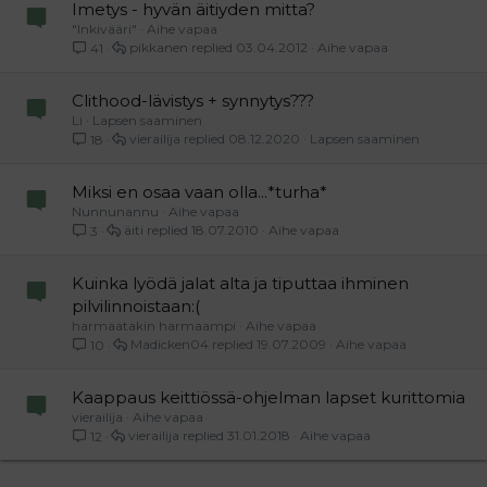
Imetys - hyvän äitiyden mitta?
"Inkivääri"
Aihe vapaa
pikkanen
03.04.2012
Aihe vapaa
41
Clithood-lävistys + synnytys???
Li
Lapsen saaminen
vierailija
08.12.2020
Lapsen saaminen
18
Miksi en osaa vaan olla...*turha*
Nunnunannu
Aihe vapaa
äiti
18.07.2010
Aihe vapaa
3
Kuinka lyödä jalat alta ja tiputtaa ihminen
pilvilinnoistaan:(
harmaatakin harmaampi
Aihe vapaa
Madicken04
19.07.2009
Aihe vapaa
10
Kaappaus keittiössä-ohjelman lapset kurittomia
vierailija
Aihe vapaa
vierailija
31.01.2018
Aihe vapaa
12