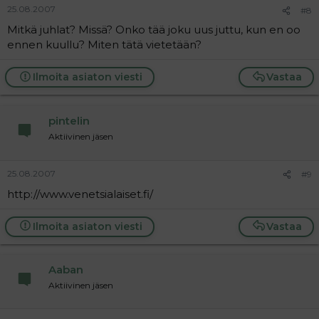
25.08.2007
#8
Mitkä juhlat? Missä? Onko tää joku uus juttu, kun en oo
ennen kuullu? Miten tätä vietetään?
Ilmoita asiaton viesti
Vastaa
pintelin
Aktiivinen jäsen
25.08.2007
#9
http://www.venetsialaiset.fi/
Ilmoita asiaton viesti
Vastaa
Aaban
Aktiivinen jäsen