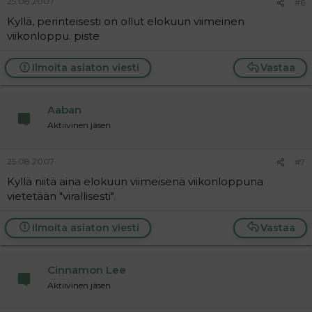
25.08.2007
#6
Kyllä, perinteisesti on ollut elokuun viimeinen
viikonloppu. piste
Ilmoita asiaton viesti
Vastaa
Aaban
Aktiivinen jäsen
25.08.2007
#7
Kyllä niitä aina elokuun viimeisenä viikonloppuna
vietetään "virallisesti".
Ilmoita asiaton viesti
Vastaa
Cinnamon Lee
Aktiivinen jäsen