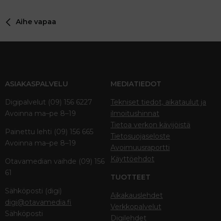
Aihe vapaa
ASIAKASPALVELU
MEDIATIEDOT
Digipalvelut (09) 156 6227
Tekniset tiedot, aikataulut ja
Avoinna ma–pe 8–19
ilmoitushinnat
Tietoa verkon kävijöistä
Painettu lehti (09) 156 665
Tietosuojaseloste
Avoinna ma–pe 8–19
Avoimuusraportti
Käyttöehdot
Otavamedian vaihde (09) 156
61
TUOTTEET
Sähköposti (digi)
Aikakauslehdet
digi@otavamedia.fi
Verkkopalvelut
Sähköposti
Digilehdet