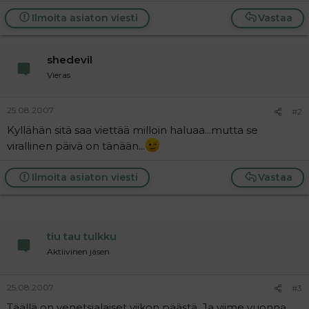
a
Ilmoita asiaton viesti
Vastaa
j
a
shedevil
Vieras
25.08.2007
#2
Kyllähän sitä saa viettää milloin haluaa...mutta se
virallinen päivä on tänään...
Ilmoita asiaton viesti
Vastaa
tiu tau tulkku
Aktiivinen jäsen
25.08.2007
#3
Täällä on venetsialaiset viikon päästä. Ja viime vuonna