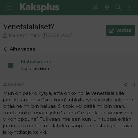
Venetsialaiset?
Vastaa
V
E
Mahoton mirri
25.08.2007
i
n
e
s
Aihe vapaa
s
i
t
m
Mahoton mirri
i
m
Aktiivinen jäsen
k
ä
e
i
t
n
25.08.2007
#1
j
e
Mun on pakko kysyä, että onko noille venetsialaisille
u
n
juhlille tänään se "virallinen" juhlailta/yö vai voiko jokainen
n
v
a
i
pitää ne milloin haluaa. Siis toki voi pitää milloin vaan,
l
e
mutta onko tosiaan joku "sääntö" et elokuun viimeisenä
o
s
viikonloppuna? Tuli vaan mieleen kun luin tuossa erään
i
t
jutun.. Jos on niin mä lähden kauppaan ostaa grillattavat
t
i
ja kynttilät ja kaikki.
t