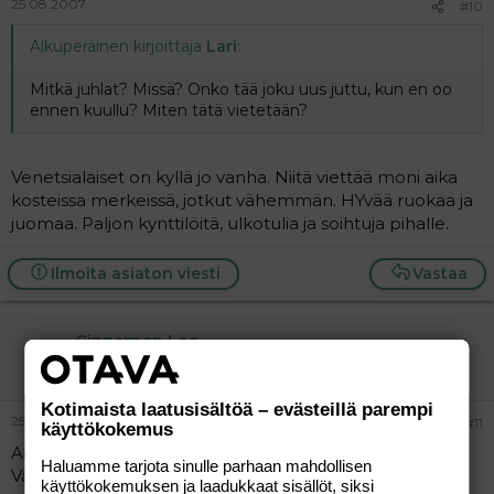
25.08.2007
#10
Alkuperäinen kirjoittaja
Lari
:
Mitkä juhlat? Missä? Onko tää joku uus juttu, kun en oo
ennen kuullu? Miten tätä vietetään?
Venetsialaiset on kyllä jo vanha. Niitä viettää moni aika
kosteissa merkeissä, jotkut vähemmän. HYvää ruokaa ja
juomaa. Paljon kynttilöitä, ulkotulia ja soihtuja pihalle.
Ilmoita asiaton viesti
Vastaa
Cinnamon Lee
Aktiivinen jäsen
Kotimaista laatusisältöä – evästeillä parempi
25.08.2007
#11
käyttökokemus
Ai, kun kiva!
Haluamme tarjota sinulle parhaan mahdollisen
Vähän niinkun meillä rapujuhlat.
käyttökokemuksen ja laadukkaat sisällöt, siksi