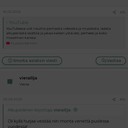
16.05.2026
#15
- YouTube
YouTubessa voit nauttia parhaista videoista ja musiikista, ladata
alkuperäistä sisältöä ja jakaa kaiken ystäviesi, perheesi ja koko
maailman kanssa.
m.youtube.com
Ilmoita asiaton viesti
Vastaa
vierailija
Vieras
05.06.2026
#16
Alkuperäinen kirjoittaja
vierailija
:
Oli kyllä hurjaa veistää niin monta venettä puolessa
vuodessa!