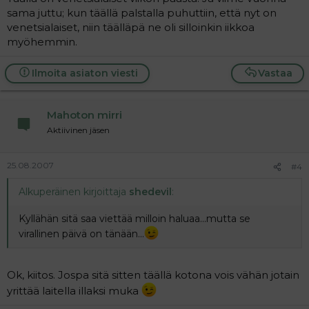
sama juttu; kun täällä palstalla puhuttiin, että nyt on
venetsialaiset, niin täälläpä ne oli silloinkin iikkoa
myöhemmin.
Ilmoita asiaton viesti
Vastaa
Mahoton mirri
Aktiivinen jäsen
25.08.2007
#4
Alkuperäinen kirjoittaja
shedevil
:
Kyllähän sitä saa viettää milloin haluaa...mutta se
virallinen päivä on tänään...
Ok, kiitos. Jospa sitä sitten täällä kotona vois vähän jotain
yrittää laitella illaksi muka