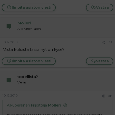
e
a
Ilmoita asiaton viesti
Vastaa
c
t
i
Molleri
o
n
Aktiivinen jäsen
s
:
10.12.2010
#7
Mistä kuluista tässä nyt on kyse?
Ilmoita asiaton viesti
Vastaa
todellista?
Vieras
10.12.2010
#8
Alkuperäinen kirjoittaja
Molleri
: