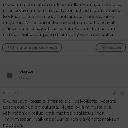
mukaan miten rahaa on. Ei erotella mitenkään sitä että
mies ei voisi muka maksaa tyttöni ratsastustuntia vaikka.
Koskaan ei ole raha-asiat tuottanut perheessämme
ongelmia. Mihelläni on kolme lasta mutta he asuvat
äitinsä luona ja käyvät täällä noin kerran kk ja heidän
maksut hoitaa äiti, paitsi silloin tietty kun ovat täälllä.
Ilmoita asiaton viesti
Vastaa
vier4s
Vieras
10.12.2010
#21
Ok.. no, avoliitossa ei sinänsä ole _velvoitetta_ vastata
toisen osapuolen kuluista. Mutta kyllä minusta olisi
vähintäänkin reilua, että miehesi osallistuisi ihan
_minimissään_ vaikkapa juuri siihen päivähoitomaksun
nousuun.