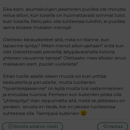
Eikä esim. asumiskulujen jakaminen puoliksi ole minusta
reilua silloin, kun toisella on huomattavasti iommat tulot
kuin toisella. Reilu jako olisi suhteessa tuloihin, ei puoliksi.
sama koskee muitakin menoja!
Oletteko keskustelleet siitä, mikä on tilanne, kun
lapsenne syntyy? Miten menot silloin jaetaan? entä kun
olet (oletettevasti pienellä) äitiypäivärahalla kotona
yhteisen vauvanne kanssa? Olettaako mies silloikin sinun
maksavan esim. puolet vuokrasta?
Eihän tuolle asialle oikein muuta voi kuin yrittää
keskustella ja perustella.. mutta tuollainen
"hyväntekijäasenne" on kyllä musta tosi vastenmielinen
ja ennustaa huonoa. Perheen kun kuitenkin pitäisi olla
"yhteisyritys" ihan riippumatta siitä, mistä se jälkikasvu on
peräisin.. sinusta en tiedä, itse en jaksaisi tuollaisessa
suhteessa olla. Tsemppiä kuitenkin
Ilmoita asiaton viesti
Vastaa