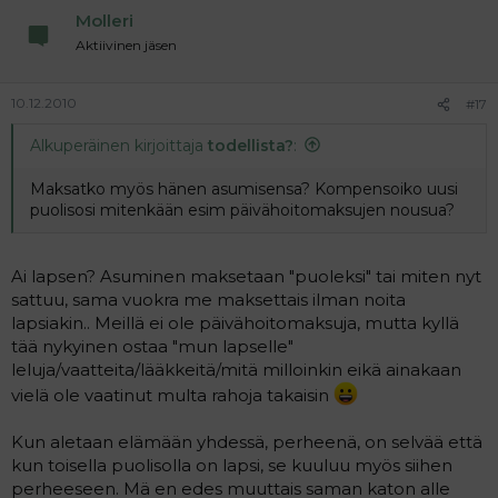
Molleri
Aktiivinen jäsen
10.12.2010
#17
Alkuperäinen kirjoittaja
todellista?
:
Maksatko myös hänen asumisensa? Kompensoiko uusi
puolisosi mitenkään esim päivähoitomaksujen nousua?
Ai lapsen? Asuminen maksetaan "puoleksi" tai miten nyt
sattuu, sama vuokra me maksettais ilman noita
lapsiakin.. Meillä ei ole päivähoitomaksuja, mutta kyllä
tää nykyinen ostaa "mun lapselle"
leluja/vaatteita/lääkkeitä/mitä milloinkin eikä ainakaan
vielä ole vaatinut multa rahoja takaisin
Kun aletaan elämään yhdessä, perheenä, on selvää että
kun toisella puolisolla on lapsi, se kuuluu myös siihen
perheeseen. Mä en edes muuttais saman katon alle