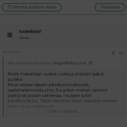
Ilmoita asiaton viesti
Vastaa
todellista?
Vieras
10.12.2010
#13
Alkuperäinen kirjoittaja
SugarBabyLove
:
Meillä maksetaan vuokra, ruoka ja yhteiset laskut
puoliksi.
Minä vastaan lapsen päivähoitomaksusta,
vaatehankinnoista yms. Jos ja kun miehen opinnot
päättyvät jossain vaiheessa, noussee tytön
päivähoitokulut. Tähän olemme sitten sopineet miehen
jollain tapaa osallistuvan.
Click to expand...
Ihan tyytyväinen olen, saanhan mä tytön isältä elarit.