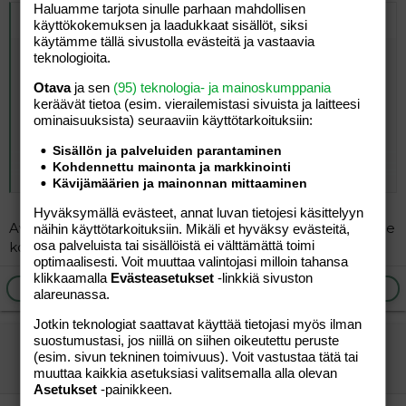
Haluamme tarjota sinulle parhaan mahdollisen
Alkuperäinen kirjoittaja
vier4s
:
käyttökokemuksen ja laadukkaat sisällöt, siksi
käytämme tällä sivustolla evästeitä ja vastaavia
Kerrotko vähän tarkemmin tilanteesta?
teknologioita.
Siis onko niin, että sulla on pienemmät tulot, miehellä
Otava
ja sen
(95) teknologia- ja mainoskumppania
isommat, sulla lapsi ja hänellä ei?
keräävät tietoa (esim. vierailemis­tasi sivuista ja laitteesi
Oletteko naimisissa vai avoliitossa? Kauanko olette
ominaisuuk­sista) seuraaviin käyttötarkoituksiin:
asuneet yhdessä?
Sisällön ja palveluiden parantaminen
Jos olette naimisissa, puolisoilla on keksinäinen
Kohdennettu mainonta ja markkinointi
Click to expand...
elatusvelvollisuus. (selitän tätä tarekmin, jos olette
Kävijämäärien ja mainonnan mittaaminen
naimisissa)
Periaatteessa taas lapsen kluista ei ole vastuussa uusi
Hyväksymällä evästeet, annat luvan tietojesi käsittelyyn
mies vaan sinä ja hänen toinen vanhempansa.
Avoliitossa, yhteinen lapsi tulossa, minulla ennestään alle
näihin käyttötarkoituksiin. Mikäli et hyväksy evästeitä,
osa palveluista tai sisällöistä ei välttämättä toimi
kouluikäinen lapsi.
optimaalisesti. Voit muuttaa valintojasi milloin tahansa
Meillä taas uusperheessämme.. meillä on molemmilla
klikkaamalla
Evästeasetukset
-linkkiä sivuston
lapsia edellisestä liitosta (vaikkakin eri määrä
) ja
Ilmoita asiaton viesti
Vastaa
alareunassa.
olemme naimisissa. Kaikki jaetaan, kaikki tulot ovat
"yhteisiä" - se maksaa, jolla on, ja useinmiten se on
Jotkin teknologiat saattavat käyttää tietojasi myös ilman
puolisoni, koska minulla on tällä hetkellä tosi pienet tulot.
suostumustasi, jos niillä on siihen oikeutettu peruste
todellista?
Emme katso, mistä kulu nyt on aiheutunut - sun vai
(esim. sivun tekninen toimivuus). Voit vastustaa tätä tai
Vieras
mun lapsesta vai mistä. Ei tämä toimisi muuten
muuttaa kaikkia asetuksiasi valitsemalla alla olevan
mitenkään. Olemme yhdessä ja jaamme kaiken, tulot ja
Asetukset
-painikkeen.
menot myös..