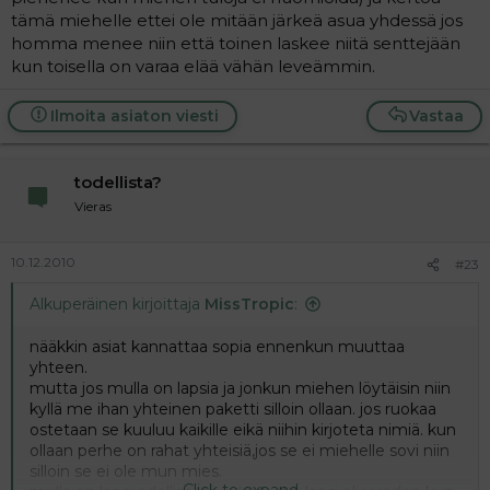
tämä miehelle ettei ole mitään järkeä asua yhdessä jos
homma menee niin että toinen laskee niitä senttejään
kun toisella on varaa elää vähän leveämmin.
Ilmoita asiaton viesti
Vastaa
todellista?
Vieras
10.12.2010
#23
Alkuperäinen kirjoittaja
MissTropic
:
nääkkin asiat kannattaa sopia ennenkun muuttaa
yhteen.
mutta jos mulla on lapsia ja jonkun miehen löytäisin niin
kyllä me ihan yhteinen paketti silloin ollaan. jos ruokaa
ostetaan se kuuluu kaikille eikä niihin kirjoteta nimiä. kun
ollaan perhe on rahat yhteisiä,jos se ei miehelle sovi niin
silloin se ei ole mun mies.