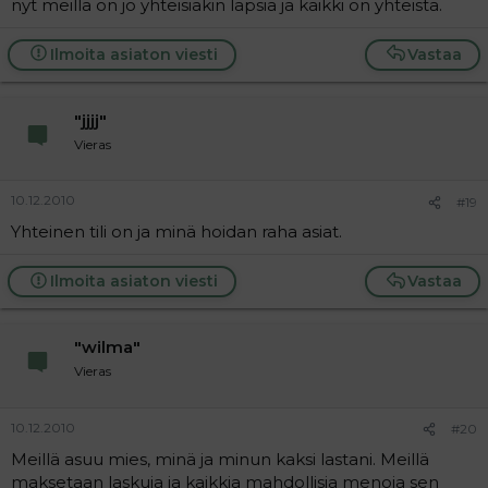
nyt meillä on jo yhteisiäkin lapsia ja kaikki on yhteistä.
Ilmoita asiaton viesti
Vastaa
"jjjj"
Vieras
10.12.2010
#19
Yhteinen tili on ja minä hoidan raha asiat.
Ilmoita asiaton viesti
Vastaa
"wilma"
Vieras
10.12.2010
#20
Meillä asuu mies, minä ja minun kaksi lastani. Meillä
maksetaan laskuja ja kaikkia mahdollisia menoja sen