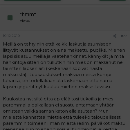
"hmm"
Vieras
10.12.2010
#22
Meillä on tehty niin että kaikki laskut ja asumiseen
liittyvät kustannukset on aina maksettu puoliksi. Miehen
lapsi siis asuu meillä ja vaatehankinnat, kännykät ja mitä
hankintoja sitten on tullutkin niin mies on maksanut ne
tai sitten lapsen äiti (keskenään sopivat näistä
maksuista). Ruokaostokset maksaa meistä kumpi
tahansa, en todellakaan ala laskemaan että nämä
lapsen jogurtit nyt kuuluu miehen maksettavaksi..
Kuulostaa nyt siltä että ap elää tosi tiukoilla ja mies
paremmalla palkallaan ei suostu antamaan yhtään
omistaan vaikka saman katon alla asutaan? Mun
mielestä kannattaa miettiä että tuleeko taloudellisesti
paremmin toimeen ilman miestä (esim. päiväkotimaksu
pienenee kun miehen tuloja ei huomioida) ja kertoa