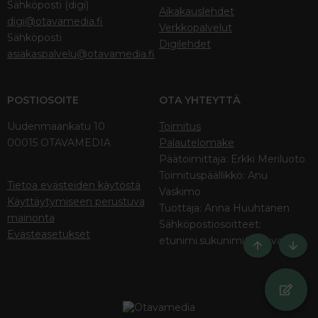
Sähköposti (digi)
Aikakauslehdet
digi@otavamedia.fi
Verkkopalvelut
Sähköposti
Digilehdet
asiakaspalvelu@otavamedia.fi
POSTIOSOITE
OTA YHTEYTTÄ
Uudenmaankatu 10
Toimitus
00015 OTAVAMEDIA
Palautelomake
Päätoimittaja: Erkki Meriluoto
Toimituspäällikkö: Anu
Tietoa evästeiden käytöstä
Vaskimo
Käyttäytymiseen perustuva
Tuottaja: Anna Huuhtanen
mainonta
Sähköpostiosoitteet:
Evästeasetukset
etunimi.sukunimi@otava.fi
Ylös
Bott