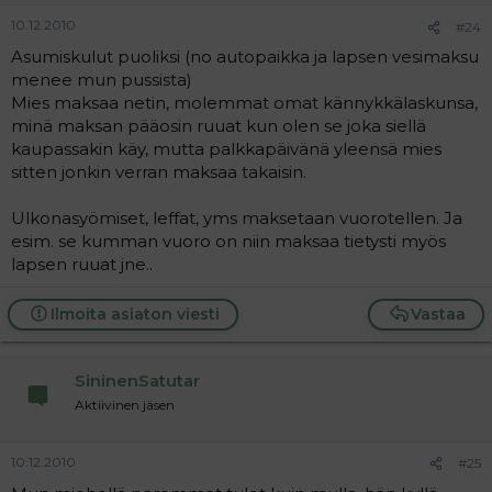
10.12.2010
#24
Asumiskulut puoliksi (no autopaikka ja lapsen vesimaksu
menee mun pussista)
Mies maksaa netin, molemmat omat kännykkälaskunsa,
minä maksan pääosin ruuat kun olen se joka siellä
kaupassakin käy, mutta palkkapäivänä yleensä mies
sitten jonkin verran maksaa takaisin.
Ulkonasyömiset, leffat, yms maksetaan vuorotellen. Ja
esim. se kumman vuoro on niin maksaa tietysti myös
lapsen ruuat jne..
Ilmoita asiaton viesti
Vastaa
SininenSatutar
Aktiivinen jäsen
10.12.2010
#25