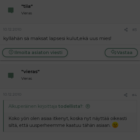
"tiia"
Vieras
10.12.2010
#3
kyllähän sä maksat lapsesi kulut,ekä uus mies!
Ilmoita asiaton viesti
Vastaa
"vieras"
Vieras
10.12.2010
#4
Alkuperäinen kirjoittaja
todellista?
:
Koko yön olen asiaa itkenyt, koska nyt näyttää oikeasti
siltä, että uusperheemme kaatuu tähän asiaan.