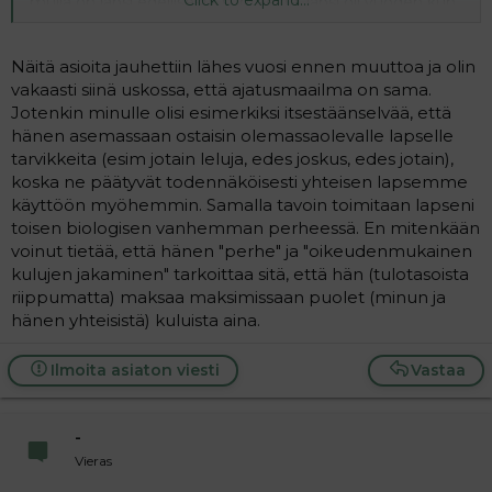
Click to expand...
mulla on lapsi edellisestä suhteesta. lapsi oli vuoden kun
tapasin mieheni. mies halusi olla osa meidän perhettä
just niinkun mielessäni aattelinkin sen kuuluvan mennä.
nyt meillä on jo yhteisiäkin lapsia ja kaikki on yhteistä.
Näitä asioita jauhettiin lähes vuosi ennen muuttoa ja olin
vakaasti siinä uskossa, että ajatusmaailma on sama.
Jotenkin minulle olisi esimerkiksi itsestäänselvää, että
hänen asemassaan ostaisin olemassaolevalle lapselle
tarvikkeita (esim jotain leluja, edes joskus, edes jotain),
koska ne päätyvät todennäköisesti yhteisen lapsemme
käyttöön myöhemmin. Samalla tavoin toimitaan lapseni
toisen biologisen vanhemman perheessä. En mitenkään
voinut tietää, että hänen "perhe" ja "oikeudenmukainen
kulujen jakaminen" tarkoittaa sitä, että hän (tulotasoista
riippumatta) maksaa maksimissaan puolet (minun ja
hänen yhteisistä) kuluista aina.
Ilmoita asiaton viesti
Vastaa
-
Vieras