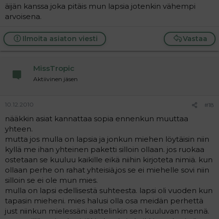
äijän kanssa joka pitäis mun lapsia jotenkin vähempi
arvoisena.
Ilmoita asiaton viesti
Vastaa
MissTropic
Aktiivinen jäsen
10.12.2010
#18
nääkkin asiat kannattaa sopia ennenkun muuttaa
yhteen.
mutta jos mulla on lapsia ja jonkun miehen löytäisin niin
kyllä me ihan yhteinen paketti silloin ollaan. jos ruokaa
ostetaan se kuuluu kaikille eikä niihin kirjoteta nimiä. kun
ollaan perhe on rahat yhteisiä,jos se ei miehelle sovi niin
silloin se ei ole mun mies.
mulla on lapsi edellisestä suhteesta. lapsi oli vuoden kun
tapasin mieheni. mies halusi olla osa meidän perhettä
just niinkun mielessäni aattelinkin sen kuuluvan mennä.