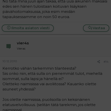
No tätä minä juuri ajan takaa, että uusi aikuinen maksaisi
edes sen hänen tuloistaan koituvan lisäyksen
päivähoitomaksussa, joka esim meidän
tapauksessamme on noin 50 euroa.
Ilmoita asiaton viesti
Vastaa
vier4s
Vieras
10.12.2010
#14
Kerrotko vähän tarkemmin tilanteesta?
Siis onko niin, että sulla on pienemmät tulot, miehellä
isommat, sulla lapsi ja hänellä ei?
Oletteko naimisissa vai avoliitossa? Kauanko olette
asuneet yhdessä?
Jos olette naimisissa, puolisoilla on keksinäinen
elatusvelvollisuus. (selitän tätä tarekmin, jos olette
naimisissa)