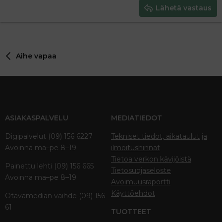
Justify text
Heading 3
Lähetä vastaus
18
Tahoma
22
Times New Roman
26
Trebuchet MS
Aihe vapaa
Verdana
ASIAKASPALVELU
MEDIATIEDOT
Digipalvelut (09) 156 6227
Tekniset tiedot, aikataulut ja
Avoinna ma–pe 8–19
ilmoitushinnat
Tietoa verkon kävijöistä
Painettu lehti (09) 156 665
Tietosuojaseloste
Avoinna ma–pe 8–19
Avoimuusraportti
Käyttöehdot
Otavamedian vaihde (09) 156
61
TUOTTEET