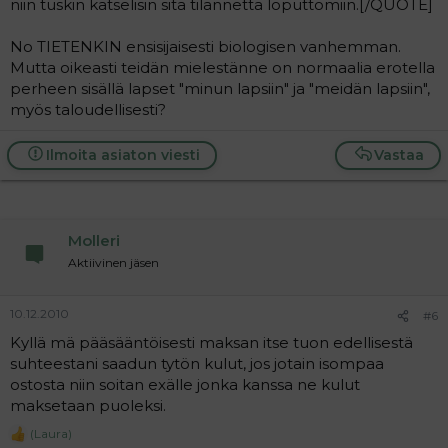
niin tuskin katselisin sitä tilannetta loputtomiin.[/QUOTE]
No TIETENKIN ensisijaisesti biologisen vanhemman.
Mutta oikeasti teidän mielestänne on normaalia erotella
perheen sisällä lapset "minun lapsiin" ja "meidän lapsiin",
myös taloudellisesti?
Ilmoita asiaton viesti
Vastaa
Molleri
Aktiivinen jäsen
10.12.2010
#6
Kyllä mä pääsääntöisesti maksan itse tuon edellisestä
suhteestani saadun tytön kulut, jos jotain isompaa
ostosta niin soitan exälle jonka kanssa ne kulut
maksetaan puoleksi.
(Laura)
R