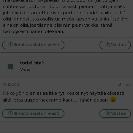
maksavat asumis- ja elämiskulut puoliksi (tai tulojen
a
suhteessa, jos toisen tulot selvästi pienemmät) ja lisäksi
j
jotenkin oletan, että myös perheen "uudella aikuisella"
a
olisi kiinnostusta osallistua myös lapsen kuluihin (itselläni
ainakin olisi, jos tilanne olisi niin päin) vaikkei tämä
biologisesti hänen olekaan.
Ilmoita asiaton viesti
Vastaa
todellista?
Vieras
10.12.2010
#2
Koko yön olen asiaa itkenyt, koska nyt näyttää oikeasti
siltä, että uusperheemme kaatuu tähän asiaan.
Ilmoita asiaton viesti
Vastaa