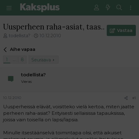
Uusperheen raha-asiat, taas..
Vastaa
V
E
todellista?
10.12.2010
i
n
e
s
Aihe vapaa
s
i
t
m
1
…
8
Seuraava
i
m
k
ä
todellista?
e
i
Vieras
t
n
j
e
u
n
10.12.2010
#1
n
v
a
i
Uusperheissä elävät, voisitteko vielä kertoa, miten jaatte
l
e
perheen raha-asiat? Erityisesti sellaisissa tapauksissa,
o
s
joissa vain toisella on lapsi/lapsia.
i
t
t
i
Minulle itsestäänselvä toimintapa olisi, että aikuiset
t