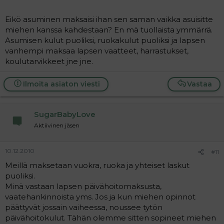
Eikö asuminen maksaisi ihan sen saman vaikka asuisitte
miehen kanssa kahdestaan? En mä tuollaista ymmärrä.
Asumisen kulut puoliksi, ruokakulut puoliksi ja lapsen
vanhempi maksaa lapsen vaatteet, harrastukset,
koulutarvikkeet jne jne.
Ilmoita asiaton viesti
Vastaa
SugarBabyLove
Aktiivinen jäsen
10.12.2010
#11
Meillä maksetaan vuokra, ruoka ja yhteiset laskut
puoliksi.
Minä vastaan lapsen päivähoitomaksusta,
vaatehankinnoista yms. Jos ja kun miehen opinnot
päättyvät jossain vaiheessa, noussee tytön
päivähoitokulut. Tähän olemme sitten sopineet miehen