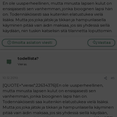
En ole uusperheellinen, mutta minusta lapsen kulut on
ensisijaisesti sen vanhemman, jonka biooginen lapsi hän
on. Todennäköisesti saa kuitenkin elatustukea vielä
lisäksi. Mutta jos joka jätski ja tikkari ja hampurilaisella
käyminen pitää vain äidin maksaa, jos siis yhdessä siellä
käydään, niin tuskin katselisin sitä tilannetta loputtomiin.
Ilmoita asiaton viesti
Vastaa
todellista?
Vieras
10.12.2010
#5
[QUOTE="vieras";22634376]En ole uusperheellinen,
mutta minusta lapsen kulut on ensisijaisesti sen
vanhemman, jonka biooginen lapsi hän on.
Todennäköisesti saa kuitenkin elatustukea vielä lisäksi.
Mutta jos joka jätski ja tikkari ja hampurilaisella käyminen
pitää vain äidin maksaa, jos siis yhdessä siellä käydään,