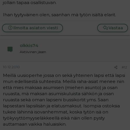
jollain tapaa osallistuvan.
Ihan tyytyväinen olen, saanhan mä tytön isältä elarit.
Ilmoita asiaton viesti
Vastaa
olkkis74
Aktiivinen jäsen
10.12.2010
#12
Meillä uusioperhe jossa on sekä yhteinen lapsi että lapsi
mun edellisestä suhteesta. Meillä raha-asiat menee niin
että mies maksaa asumisen (miehen asunto) ja osan
ruuasta, mä maksan asumiskuluista sähkön ja osan
ruuasta sekä oman lapseni bussikortit yms. Saan
lapsestani lapsilisän ja elatusmaksut. Isompia ostoksia
tukee lähinnä isovanhemmat, koska tytön isä on
työkyvyttömyyseläkkeellä eikä näin ollen pysty
auttamaan vaikka haluaisikin.