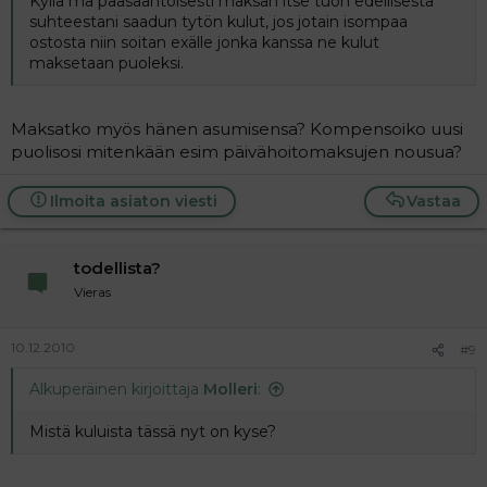
Kyllä mä pääsääntöisesti maksan itse tuon edellisestä
suhteestani saadun tytön kulut, jos jotain isompaa
ostosta niin soitan exälle jonka kanssa ne kulut
maksetaan puoleksi.
Maksatko myös hänen asumisensa? Kompensoiko uusi
puolisosi mitenkään esim päivähoitomaksujen nousua?
Ilmoita asiaton viesti
Vastaa
todellista?
Vieras
10.12.2010
#9
Alkuperäinen kirjoittaja
Molleri
:
Mistä kuluista tässä nyt on kyse?