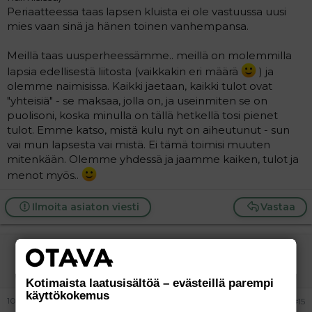
Periaatteessa taas lapsen kluista ei ole vastuussa uusi
mies vaan sinä ja hänen toinen vanhempansa.
Meillä taas uusperheessämme.. meillä on molemmilla
lapsia edellisestä liitosta (vaikkakin eri määrä
) ja
olemme naimisissa. Kaikki jaetaan, kaikki tulot ovat
"yhteisiä" - se maksaa, jolla on, ja useinmiten se on
puolisoni, koska minulla on tällä hetkellä tosi pienet
tulot. Emme katso, mistä kulu nyt on aiheutunut - sun
vai mun lapsesta vai mistä. Ei tämä toimisi muuten
mitenkään. Olemme yhdessä ja jaamme kaiken, tulot ja
menot myös..
Ilmoita asiaton viesti
Vastaa
todellista?
Vieras
Kotimaista laatusisältöä – evästeillä parempi
käyttökokemus
10.12.2010
#15