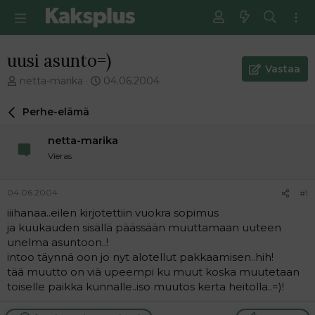
uusi asunto=)
Vastaa
V
E
netta-marika
04.06.2004
i
n
e
s
Perhe-elämä
s
i
t
m
netta-marika
i
m
Vieras
k
ä
e
i
t
n
04.06.2004
#1
j
e
iiihanaa..eilen kirjotettiin vuokra sopimus
u
n
ja kuukauden sisällä päässään muuttamaan uuteen
n
v
a
i
unelma asuntoon..!
l
e
intoo täynnä oon jo nyt alotellut pakkaamisen..hih!
o
s
tää muutto on viä upeempi ku muut koska muutetaan
i
t
toiselle paikka kunnalle..iso muutos kerta heitolla..=)!
t
i
t