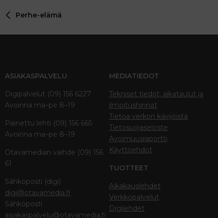
Perhe-elämä
ASIAKASPALVELU
MEDIATIEDOT
Digipalvelut (09) 156 6227
Tekniset tiedot, aikataulut ja
Avoinna ma–pe 8–19
ilmoitushinnat
Tietoa verkon kävijöistä
Painettu lehti (09) 156 665
Tietosuojaseloste
Avoinna ma–pe 8–19
Avoimuusraportti
Käyttöehdot
Otavamedian vaihde (09) 156
61
TUOTTEET
Sähköposti (digi)
Aikakauslehdet
digi@otavamedia.fi
Verkkopalvelut
Sähköposti
Digilehdet
asiakaspalvelu@otavamedia.fi