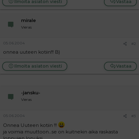
Ilmoita asiaton viesti
Vastaa
a
j
a
mirale
Vieras
05.06.2004
#2
onnea uuteen kotiin!!! B)
Ilmoita asiaton viesti
Vastaa
-jansku-
Vieras
05.06.2004
#3
Onnea Uuteen kotiin !!!
ja voimia muuttoon...se on kuitnekin aika raskasta
loppujen lopuksi....