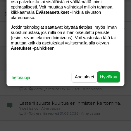
osa palveluista tai sisällöistä ei välttämättä toimi
22
Times New Roman
optimaalisesti. Voit muuttaa valintojasi milloin tahansa
klikkaamalla
26
Evästeasetukset
-linkkiä sivuston
Trebuchet MS
Similar threads
alareunassa.
Verdana
Jotkin teknologiat saattavat käyttää tietojasi myös ilman
Uusi vuokra-asunto, riittääkö suullinen sopimus?
suostumustasi, jos niillä on siihen oikeutettu peruste
vierailija
Aihe vapaa
(esim. sivun tekninen toimivuus). Voit vastustaa tätä tai
vierailija
01.08.2021
Aihe vapaa
21
muuttaa kaikkia asetuksiasi valitsemalla alla olevan
Asetukset
-painikkeen.
Uskaltaisitko ottaa asuntolainan näillä tuloilla?
"Nana"
Aihe vapaa
"Nana"
12.05.2011
Aihe vapaa
0
Asetukset
Hyväksy
Tietosuoja
Lasteni suusta kuultua.
Ylpeä Isukki ov
Aihe vapaa
vierailija
05.04.2026
Aihe vapaa
4
Lasteni suusta kuultua eri ihmisten kertomina.
Ylpeä Isä ov
Aihe vapaa
vierailija
31.03.2026
Aihe vapaa
3