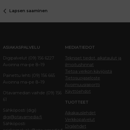
Lapsen saaminen
ASIAKASPALVELU
MEDIATIEDOT
Digipalvelut (09) 156 6227
Tekniset tiedot, aikataulut ja
Avoinna ma–pe 8–19
ilmoitushinnat
Tietoa verkon kävijöistä
Painettu lehti (09) 156 665
Tietosuojaseloste
Avoinna ma–pe 8–19
Avoimuusraportti
Käyttöehdot
Otavamedian vaihde (09) 156
61
TUOTTEET
Sähköposti (digi)
Aikakauslehdet
digi@otavamedia.fi
Verkkopalvelut
Sähköposti
Digilehdet