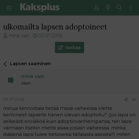
ulkomailta lapsen adoptoineet
V
E
minä vain
03.07.2005
i
n
e
s
Vastaa
s
i
t
m
Lapsen saaminen
i
m
k
ä
minä vain
e
i
t
n
Jäsen
j
e
u
n
03.07.2005
#1
n
v
a
i
minua kiinnostaisi tietää missä vaiheessa olette
l
e
kertoneet lapselle hänen olevan adoptoitu? (jos lapsi on
o
s
selkeästi erinäköä kuin adoptiovanhempansa, niin lapsi
i
t
varmaan itsekin miettii asiaa jossain vaiheessa. minkä
t
i
ikäisenä lapsi tulee tietoiseksi tällaisista asioista?) miten
t