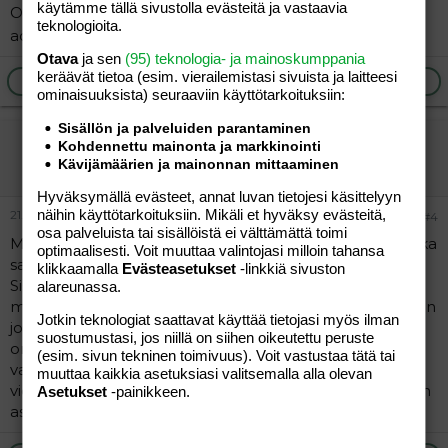
käytämme tällä sivustolla evästeitä ja vastaavia
Onnea teille jotka suunnitteletta adptiota tai olette jo
teknologioita.
adoptiovanhempia..
:heart:
Otava
ja sen
(95) teknologia- ja mainoskumppania
keräävät tietoa (esim. vierailemis­tasi sivuista ja laitteesi
Ilmoita asiaton viesti
Vastaa
ominaisuuk­sista) seuraaviin käyttötarkoituksiin:
Sisällön ja palveluiden parantaminen
pörrö
Kohdennettu mainonta ja markkinointi
Kävijämäärien ja mainonnan mittaaminen
Jäsen
Hyväksymällä evästeet, annat luvan tietojesi käsittelyyn
näihin käyttötarkoituksiin. Mikäli et hyväksy evästeitä,
21.11.2007
#4
osa palveluista tai sisällöistä ei välttämättä toimi
Meillä on myös toteutettu tuota, että en voi sanoa koska
optimaalisesti. Voit muuttaa valintojasi milloin tahansa
sain tietää olevani ottolapsi. Olen tiennyt sen aina.
klikkaamalla
Evästeasetukset
-linkkiä sivuston
Sisarukseni Kolumbiasta samaten, ovat aina tienneet
alareunassa.
miten maailmaan ilmestyivät. Muistan, että kirjastossa on
Jotkin teknologiat saattavat käyttää tietojasi myös ilman
jokin lasten ottotyttö - kirja, jonka minä olen ottanut
suostumustasi, jos niillä on siihen oikeutettu peruste
omaelämäkerrakseni melkein. =) Sen avulla ilmeisesti
(esim. sivun tekninen toimivuus). Voit vastustaa tätä tai
vanhempani ovat asian kertoneet. Valokuva-albumit ja
muuttaa kaikkia asetuksiasi valitsemalla alla olevan
videonpätkät adoptiomatkoilta ulkomailla ajavat saman
Asetukset
-painikkeen.
asian.