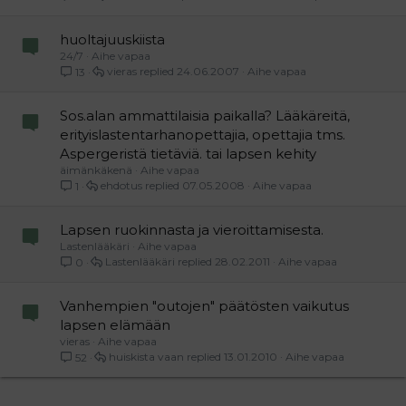
huoltajuuskiista
24/7
Aihe vapaa
vieras
24.06.2007
Aihe vapaa
13
Sos.alan ammattilaisia paikalla? Lääkäreitä,
erityislastentarhanopettajia, opettajia tms.
Aspergeristä tietäviä. tai lapsen kehity
äimänkäkenä
Aihe vapaa
ehdotus
07.05.2008
Aihe vapaa
1
Lapsen ruokinnasta ja vieroittamisesta.
Lastenlääkäri
Aihe vapaa
Lastenlääkäri
28.02.2011
Aihe vapaa
0
Vanhempien "outojen" päätösten vaikutus
lapsen elämään
vieras
Aihe vapaa
huiskista vaan
13.01.2010
Aihe vapaa
52