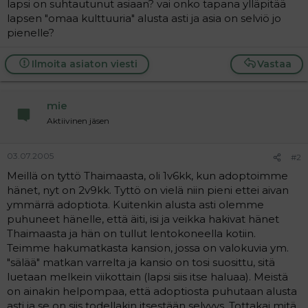
lapsi on suhtautunut asiaan? vai onko tapana ylläpitää
a
lapsen "omaa kulttuuria" alusta asti ja asia on selviö jo
j
a
pienelle?
Ilmoita asiaton viesti
Vastaa
mie
Aktiivinen jäsen
03.07.2005
#2
Meillä on tyttö Thaimaasta, oli 1v6kk, kun adoptoimme
hänet, nyt on 2v9kk. Tyttö on vielä niin pieni ettei aivan
ymmärrä adoptiota. Kuitenkin alusta asti olemme
puhuneet hänelle, että äiti, isi ja veikka hakivat hänet
Thaimaasta ja hän on tullut lentokoneella kotiin.
Teimme hakumatkasta kansion, jossa on valokuvia ym.
"sälää" matkan varrelta ja kansio on tosi suosittu, sitä
luetaan melkein viikottain (lapsi siis itse haluaa). Meistä
on ainakin helpompaa, että adoptiosta puhutaan alusta
asti ja se on siis todellakin itsestään selvyys. Tottakai mitä