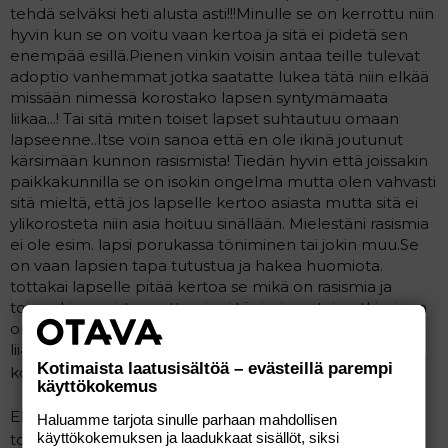
tehdä selväksi heti alusta asti!!!Minulle se on kerrottu niin
hyvin kun se on voitu vaan kertoa ja sitä ei pidetä sen
enempää esillä.Pienen vinkin voisin antaa teille tulevat
adoptio vanhemmat jotka saatatte lukea tätä niin elkää
missään nimessä korostako lapsen syntymämaata
liikaa...! Tai sitä miten toiset lapset suhtautuu omaan
lapseenne..Itse voin sanoa että en ole ikinä joutunut
kärsimään kunnon rasismista! Tiedän hyvin että joissakin
paikkakunnilla se on isokin ongelma mutta olen vahvasti
sitä mieltä, että jos lapselle kertoo asiasta mutta sitä ei
ylikorosteta niin asia hoituu sinällään. Mielestäni rasismia
ei ole esim. lapsi porukassa töniminen tai jokin muu.Se
on vaan lapsien tapa tutustua ja hakea huomiota.
tottakai lapselle pitää kertoa se mikä on rasismia ja
toisen kiusamista mutta pieni töniminen tai potkiminen
on lasten välistä kommunikaatiota josta ei pidä tehdä
liian isoa numeroa ja jokainen lapsi joutuu joskus
Kotimaista laatusisältöä – evästeillä parempi
kokemaan potkuja ja tönimisiä...
käyttökokemus
Ehkä meni kysymyksen ulkopuolellekkin...
mutta
Haluamme tarjota sinulle parhaan mahdollisen
käyttökokemuksen ja laadukkaat sisällöt, siksi
toivottavasti tästä oli jollekkin jotai hyötyä...