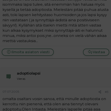
isommaksi lapsi tulee, sitä enemmän hän haluaa myös
kysellä ja tietää adoptiosta. Mielestäni pitää puhua alusta
asti, toki lapsen kehitystaso huomioiden ja jos lapsi kysyy
niin vastataan ( ja synnyttäjä-äidistä aina positiiviseen
sävyyn!). Kyllähän sitä itsekin miettii mitä sitten vastaa
kun alkaa kysymykset miksi synnyttäjä-äiti ei halunnut
minua, miksi antoi pois jne...onneksi on vielä vähän aikaa
miettiä vastauksia...
Ilmoita asiaton viesti
Vastaa
adoptiolapsi
Vieras
07.07.2005
#3
omalta osaltani voisin sanoa, että minulle adoptiosta on
kerrottu niin pienenä, että olen aina tiennyt olevani
adoptoitu.Olen Intiasta. Mielestäni lapselle pitää asia