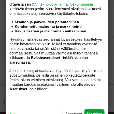
Otava
ja sen
heinäkuuksi
(95) teknologia- ja mainoskumppania
28.11.2006
Lapset ja teinit
4
keräävät tietoa (esim. vierailemis­tasi sivuista ja laitteesi
ominaisuuk­sista) seuraaviin käyttötarkoituksiin:
Tietääkö joku mistä Touhula Kaivokselan ruoka
tulee?
Sisällön ja palveluiden parantaminen
Kohdennettu mainonta ja markkinointi
äiti uuden edessä
Aihe vapaa
vieras 88
18.06.2015
Aihe vapaa
2
Kävijämäärien ja mainonnan mittaaminen
Hyväksymällä evästeet, annat luvan tietojesi käsittelyyn
paras päiväkoti Kuopio/petonen
näihin käyttötarkoituksiin. Mikäli et hyväksy evästeitä,
"inni"
Aihe vapaa
osa palveluista tai sisällöistä ei välttämättä toimi
"inni"
19.09.2014
Aihe vapaa
0
optimaalisesti. Voit muuttaa valintojasi milloin tahansa
klikkaamalla
Evästeasetukset
-linkkiä sivuston
alareunassa.
Yksityinen päiväkoti,yksityisen hoidon
tuki,esikoulu,..?
Jotkin teknologiat saattavat käyttää tietojasi myös ilman
"apua"
Aihe vapaa
suostumustasi, jos niillä on siihen oikeutettu peruste
TrueBlood
09.02.2015
Aihe vapaa
1
(esim. sivun tekninen toimivuus). Voit vastustaa tätä tai
muuttaa kaikkia asetuksiasi valitsemalla alla olevan
Asetukset
-painikkeen.
Lapset ja teinit
Asetukset
Hyväksy