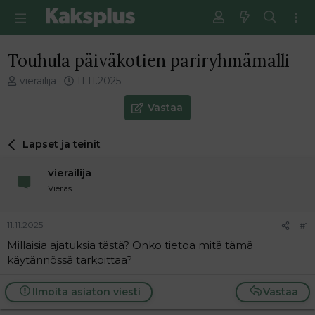
Touhula päiväkotien pariryhmämalli
V
E
vierailija
11.11.2025
i
n
e
s
Vastaa
s
i
t
m
Lapset ja teinit
i
m
k
ä
vierailija
e
i
t
n
Vieras
j
e
u
n
11.11.2025
#1
n
v
a
i
Millaisia ajatuksia tästä? Onko tietoa mitä tämä
l
e
käytännössä tarkoittaa?
o
s
i
t
Ilmoita asiaton viesti
Vastaa
t
i
t