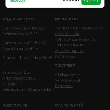
Tietosuoja
ASIAKASPALVELU
MEDIATIEDOT
Digipalvelut (09) 156 6227
Tekniset tiedot, aikataulut ja
Avoinna ma–pe 8–19
ilmoitushinnat
Tietoa verkon kävijöistä
Painettu lehti (09) 156 665
Tietosuojaseloste
Avoinna ma–pe 8–19
Avoimuusraportti
Käyttöehdot
Otavamedian vaihde (09) 156
61
TUOTTEET
Sähköposti (digi)
Aikakauslehdet
digi@otavamedia.fi
Verkkopalvelut
Sähköposti
Digilehdet
asiakaspalvelu@otavamedia.fi
POSTIOSOITE
OTA YHTEYTTÄ