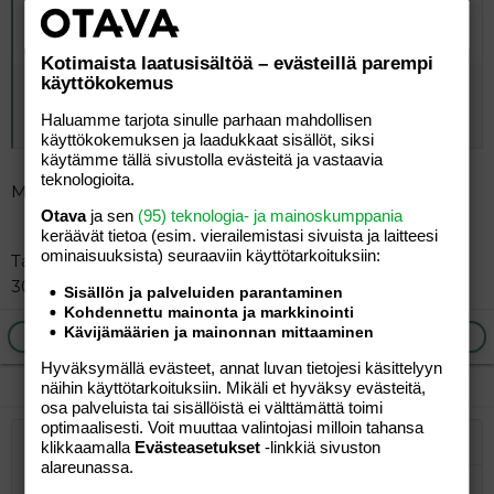
Alkuperäinen kirjoittaja
Fine van Brooklyn med pieno
:
Kotimaista laatusisältöä – evästeillä parempi
käyttökokemus
Kannattiko aloittaa tupakointi?
Haluamme tarjota sinulle parhaan mahdollisen
Voi kyynel.
käyttökokemuksen ja laadukkaat sisällöt, siksi
käytämme tällä sivustolla evästeitä ja vastaavia
teknologioita.
Mies polttaa, minä en.
Otava
ja sen
(95) teknologia- ja mainoskumppania
keräävät tietoa (esim. vierailemis­tasi sivuista ja laitteesi
ominaisuuk­sista) seuraaviin käyttötarkoituksiin:
Taitaa olla vedenkestävä. Teempä niin. Menis muuten
300  kello roskiin haiseen
Sisällön ja palveluiden parantaminen
Kohdennettu mainonta ja markkinointi
Kävijämäärien ja mainonnan mittaaminen
Ilmoita asiaton viesti
Vastaa
Hyväksymällä evästeet, annat luvan tietojesi käsittelyyn
näihin käyttötarkoituksiin. Mikäli et hyväksy evästeitä,
osa palveluista tai sisällöistä ei välttämättä toimi
optimaalisesti. Voit muuttaa valintojasi milloin tahansa
klikkaamalla
Evästeasetukset
-linkkiä sivuston
Järjestetty lista
Lihavoitu
Kursivoitu
Laajennettuun editoriin…
Lista
Laajennettuun editoriin…
Lisää hyperlinkki
Lisää kuva
Hymiöt
Laajennettuun editorii
Kumoa
Laajennettuu
Esikat
alareunassa.
Järjestämätön lista
Kirjoita vastaus...
Tasaa vasemmalle
9
Normal
Tallenna luonnos
Arial
Fontin koko
Tasaus
Lainaus
Tee uudelleen
Lisää video/media
BBCode-näkymä
Tekstiväri
Paragraph format
Lisää taulukko
Poista muotoilu
Kirjasintyyli
Insert horizontal line
Luonnokset
Yliviivaa
Spoiler
Alleviivattu
Koodi
Rivinsisäinen koodi
Rivinsisäinen spoiler