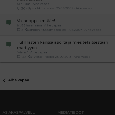
Minkkius
Aihe vapaa
Minkkius
25.06.2009
Aihe vapaa
30
Voi anoppi sentään!
äiti85 harmaana
Aihe vapaa
anopin kiusaama
11.05.2007
Aihe vapaa
3
Tulin lasten kanssa asioilta ja mies teki itsestään
marttyyrin..
"vieras"
Aihe vapaa
"Vieras"
28.09.2013
Aihe vapaa
143
Aihe vapaa
ASIAKASPALVELU
MEDIATIEDOT