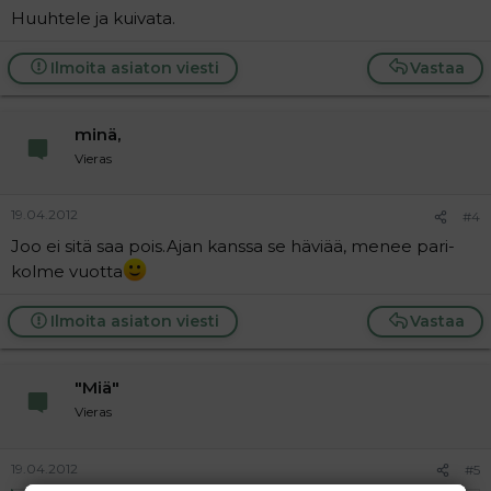
Huuhtele ja kuivata.
Ilmoita asiaton viesti
Vastaa
minä,
Vieras
19.04.2012
#4
Joo ei sitä saa pois.Ajan kanssa se häviää, menee pari-
kolme vuotta
Ilmoita asiaton viesti
Vastaa
"Miä"
Vieras
19.04.2012
#5