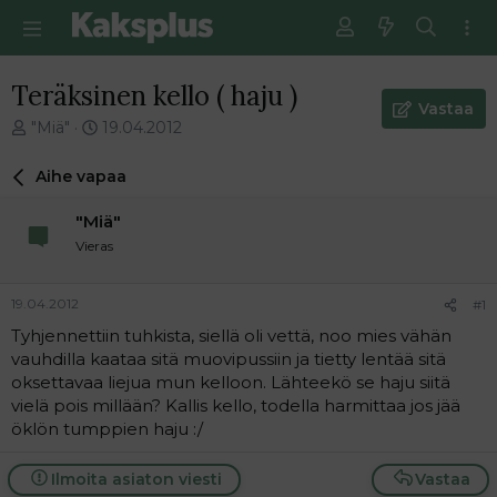
Teräksinen kello ( haju )
Vastaa
V
E
"Miä"
19.04.2012
i
n
e
s
Aihe vapaa
s
i
t
m
"Miä"
i
m
Vieras
k
ä
e
i
t
n
19.04.2012
#1
j
e
Tyhjennettiin tuhkista, siellä oli vettä, noo mies vähän
u
n
vauhdilla kaataa sitä muovipussiin ja tietty lentää sitä
n
v
a
i
oksettavaa liejua mun kelloon. Lähteekö se haju siitä
l
e
vielä pois millään? Kallis kello, todella harmittaa jos jää
o
s
öklön tumppien haju :/
i
t
t
i
Ilmoita asiaton viesti
Vastaa
t