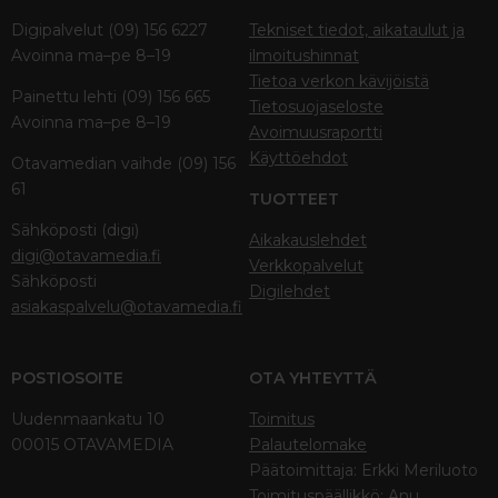
Digipalvelut (09) 156 6227
Tekniset tiedot, aikataulut ja
Avoinna ma–pe 8–19
ilmoitushinnat
Tietoa verkon kävijöistä
Painettu lehti (09) 156 665
Tietosuojaseloste
Avoinna ma–pe 8–19
Avoimuusraportti
Käyttöehdot
Otavamedian vaihde (09) 156
61
TUOTTEET
Sähköposti (digi)
Aikakauslehdet
digi@otavamedia.fi
Verkkopalvelut
Sähköposti
Digilehdet
asiakaspalvelu@otavamedia.fi
POSTIOSOITE
OTA YHTEYTTÄ
Uudenmaankatu 10
Toimitus
00015 OTAVAMEDIA
Palautelomake
Päätoimittaja: Erkki Meriluoto
Toimituspäällikkö: Anu