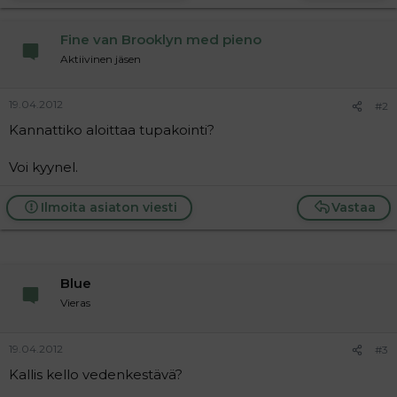
a
j
Fine van Brooklyn med pieno
a
Aktiivinen jäsen
19.04.2012
#2
Kannattiko aloittaa tupakointi?
Voi kyynel.
Ilmoita asiaton viesti
Vastaa
Blue
Vieras
19.04.2012
#3
Kallis kello vedenkestävä?