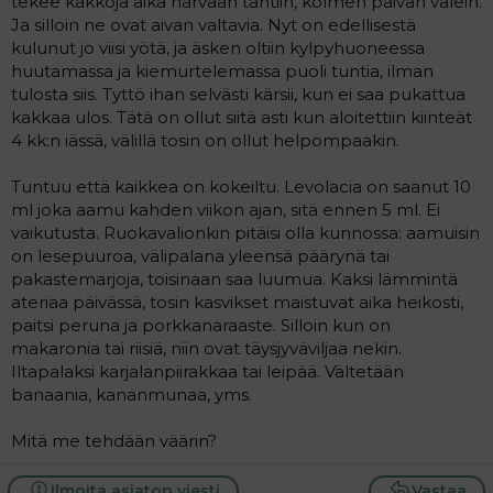
tekee kakkoja aika harvaan tahtiin, kolmen päivän välein.
a
Ja silloin ne ovat aivan valtavia. Nyt on edellisestä
j
kulunut jo viisi yötä, ja äsken oltiin kylpyhuoneessa
a
huutamassa ja kiemurtelemassa puoli tuntia, ilman
tulosta siis. Tyttö ihan selvästi kärsii, kun ei saa pukattua
kakkaa ulos. Tätä on ollut siitä asti kun aloitettiin kiinteät
4 kk:n iässä, välillä tosin on ollut helpompaakin.
Tuntuu että kaikkea on kokeiltu. Levolacia on saanut 10
ml joka aamu kahden viikon ajan, sitä ennen 5 ml. Ei
vaikutusta. Ruokavalionkin pitäisi olla kunnossa: aamuisin
on lesepuuroa, välipalana yleensä päärynä tai
pakastemarjoja, toisinaan saa luumua. Kaksi lämmintä
ateriaa päivässä, tosin kasvikset maistuvat aika heikosti,
paitsi peruna ja porkkanaraaste. Silloin kun on
makaronia tai riisiä, niin ovat täysjyväviljaa nekin.
Iltapalaksi karjalanpiirakkaa tai leipää. Vältetään
banaania, kananmunaa, yms.
Mitä me tehdään väärin?
Ilmoita asiaton viesti
Vastaa