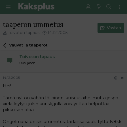
taaperon ummetus
Vastaa
V
E
Toivoton tapaus
14.12.2005
i
n
e
s
Vauvat ja taaperot
s
i
t
m
Toivoton tapaus
i
m
Uusi jäsen
k
ä
e
i
t
n
14.12.2005
#1
j
e
Hei!
u
n
n
v
a
i
Tämä nyt on vähän tällainen ikuisuusaihe, mutta jospa
l
e
vielä löytyisi jokin konsti, jolla voisi yrittää helpottaa
o
s
pikkuisen oloa.
i
t
t
i
Ongelmana on siis ummetus, tai laiska suoli. Tyttö 1v8kk
t