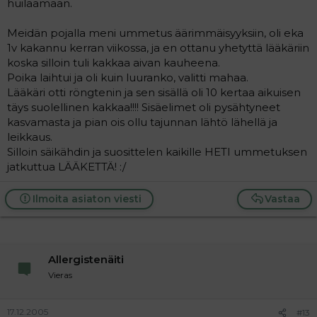
huilaamaan.
Meidän pojalla meni ummetus äärimmäisyyksiin, oli eka
1v kakannu kerran viikossa, ja en ottanu yhetyttä lääkäriin
koska silloin tuli kakkaa aivan kauheena.
Poika laihtui ja oli kuin luuranko, valitti mahaa.
Lääkäri otti röngtenin ja sen sisällä oli 10 kertaa aikuisen
täys suolellinen kakkaa!!!! Sisäelimet oli pysähtyneet
kasvamasta ja pian ois ollu tajunnan lähtö lähellä ja
leikkaus.
Silloin säikähdin ja suosittelen kaikille HETI ummetuksen
jatkuttua LÄÄKETTÄ! :/
Ilmoita asiaton viesti
Vastaa
Allergistenäiti
Vieras
17.12.2005
#13