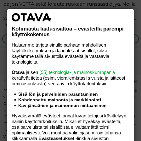
paljon VETTÄ sekä lorauta ruokaan runsaasti öljyä. Noilla
laksatiiveilla saa hetkellistä apua, mutta ummetuksen
syytä ne eivät poista
Eli kipin kapin KUNNOLLISELLE
lääkärille :attn:
Kotimaista laatusisältöä – evästeillä parempi
käyttökokemus
Ilmoita asiaton viesti
Vastaa
Haluamme tarjota sinulle parhaan mahdollisen
käyttökokemuksen ja laadukkaat sisällöt, siksi
käytämme tällä sivustolla evästeitä ja vastaavia
Miili harmaana
teknologioita.
Vieras
Otava
ja sen
(95) teknologia- ja mainoskumppania
keräävät tietoa (esim. vierailemis­tasi sivuista ja laitteesi
15.12.2005
#10
ominaisuuk­sista) seuraaviin käyttötarkoituksiin:
Meillä oli sama ongelma. Käytin vaikka missä lääkärissä ja
Sisällön ja palveluiden parantaminen
vastaus oli aina että "no niillä nyt on niitä kausia..." Lapsen
Kohdennettu mainonta ja markkinointi
paino tippui, kun ei enää pystynyt syömään. Tilasin taas
Kävijämäärien ja mainonnan mittaaminen
uudelle lääkärille ajan ja sit rupes tapahtumaan. Lääkäri
Hyväksymällä evästeet, annat luvan tietojesi käsittelyyn
määräs Movicol Junioria (veteen sekoitettava lääke joka
näihin käyttötarkoituksiin. Mikäli et hyväksy evästeitä,
maistu vähän sitruunalle) ja sairaalaan jatkotutkimuksiin.
osa palveluista tai sisällöistä ei välttämättä toimi
Lapsella todettiin suolessa pätkä jossa ei ole hermoja,
optimaalisesti. Voit muuttaa valintojasi milloin tahansa
vielä ei tiedetä mitä sille tehdään, mutta lapsi on iloinen
klikkaamalla
Evästeasetukset
-linkkiä sivuston