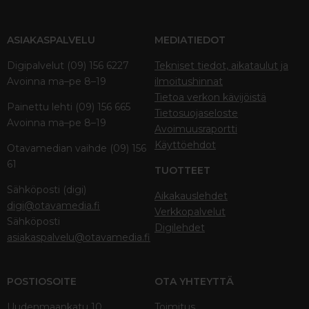
ASIAKASPALVELU
MEDIATIEDOT
Digipalvelut (09) 156 6227
Tekniset tiedot, aikataulut ja
Avoinna ma–pe 8–19
ilmoitushinnat
Tietoa verkon kävijöistä
Painettu lehti (09) 156 665
Tietosuojaseloste
Avoinna ma–pe 8–19
Avoimuusraportti
Käyttöehdot
Otavamedian vaihde (09) 156
61
TUOTTEET
Sähköposti (digi)
Aikakauslehdet
digi@otavamedia.fi
Verkkopalvelut
Sähköposti
Digilehdet
asiakaspalvelu@otavamedia.fi
POSTIOSOITE
OTA YHTEYTTÄ
Uudenmaankatu 10
Toimitus