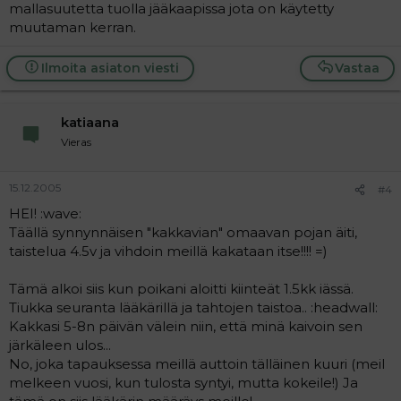
mallasuutetta tuolla jääkaapissa jota on käytetty
muutaman kerran.
Ilmoita asiaton viesti
Vastaa
katiaana
Vieras
15.12.2005
#4
HEI! :wave:
Täällä synnynnäisen "kakkavian" omaavan pojan äiti,
taistelua 4.5v ja vihdoin meillä kakataan itse!!!! =)
Tämä alkoi siis kun poikani aloitti kiinteät 1.5kk iässä.
Tiukka seuranta lääkärillä ja tahtojen taistoa.. :headwall:
Kakkasi 5-8n päivän välein niin, että minä kaivoin sen
järkäleen ulos...
No, joka tapauksessa meillä auttoin tälläinen kuuri (meil
melkeen vuosi, kun tulosta syntyi, mutta kokeile!) Ja