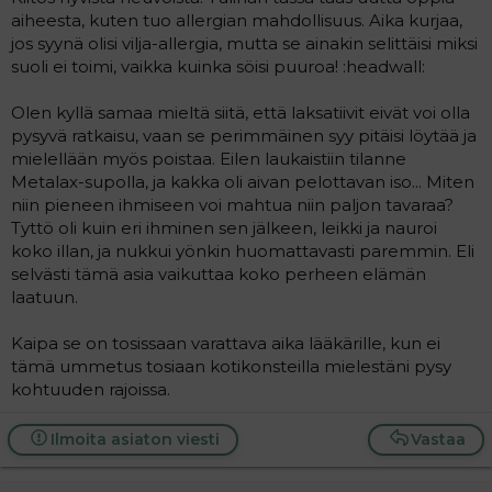
aiheesta, kuten tuo allergian mahdollisuus. Aika kurjaa,
jos syynä olisi vilja-allergia, mutta se ainakin selittäisi miksi
suoli ei toimi, vaikka kuinka söisi puuroa! :headwall:
Olen kyllä samaa mieltä siitä, että laksatiivit eivät voi olla
pysyvä ratkaisu, vaan se perimmäinen syy pitäisi löytää ja
mielellään myös poistaa. Eilen laukaistiin tilanne
Metalax-supolla, ja kakka oli aivan pelottavan iso... Miten
niin pieneen ihmiseen voi mahtua niin paljon tavaraa?
Tyttö oli kuin eri ihminen sen jälkeen, leikki ja nauroi
koko illan, ja nukkui yönkin huomattavasti paremmin. Eli
selvästi tämä asia vaikuttaa koko perheen elämän
laatuun.
Kaipa se on tosissaan varattava aika lääkärille, kun ei
tämä ummetus tosiaan kotikonsteilla mielestäni pysy
kohtuuden rajoissa.
Ilmoita asiaton viesti
Vastaa