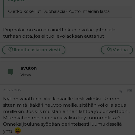
Oletko kokeillut Duphalacia? Auttoi meidän lasta
Duphalac on samaa ainetta kun levolac. joten älä
turhaan osta, jos ei tuo levolackaan auttanut
Ilmoita asiaton viesti
Vastaa
avuton
Vieras
19.12.2005
#15
Nyt on varattuna aika lääkärille keskiviikoksi. Kerron
sitten mitä lääkäri neuvoo meille, siitähän voi olla apua
muillekin. Jos siiis muistan ennen lähtöä joulunviettoon...
Mitenkähän meidän ruokavalion käy mummolassa?
Onneksi jouluna syödään perinteisesti luumukiisseliä
yms.