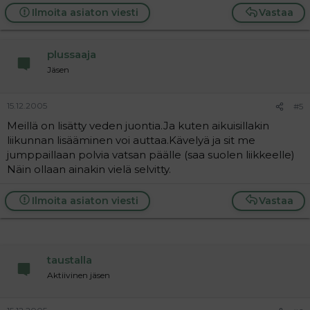
Ilmoita asiaton viesti
Vastaa
plussaaja
Jäsen
15.12.2005
#5
Meillä on lisätty veden juontia.Ja kuten aikuisillakin
liikunnan lisääminen voi auttaa.Kävelyä ja sit me
jumppaillaan polvia vatsan päälle (saa suolen liikkeelle)
Näin ollaan ainakin vielä selvitty.
Ilmoita asiaton viesti
Vastaa
taustalla
Aktiivinen jäsen