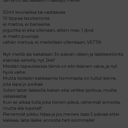
tämä on siis lääkärin määräys meille!
50ml levolakkia tai vastaavaa
10 tippaa laxoberonia
ei maitoa, ei banaania
jogurttia ei eka ollenaan, sitten max. 1 /pvä
ei maito puuroja.
vähän mehua, ei mielellään ollenkaan, VETTÄ!
Nyt meillä siis kakataan 3n päivän välein ja lääkkeetöntä
elämää vietetty nyt 2kk!!
Meidän tapauksessa tämä on elin ikäinen vaiva, ja nyt
hyvä vaihe.
Mutta teilläkin kakkaamis hommasta on tullut kierre,
jota lapsi jo pelkää.
Joten laitat lääkeillä kakan eka velliksi (sotkua, mutta
väliaikaista)
Kun se alkaa tulla joka toinen päivä, vähennät annosta,
mutta älä lopeta!!!
Pienennät pikku hiljaa ja jos menee taas 5 päivää ettei
kakkaa, laita lääke annosta heti isommalle!