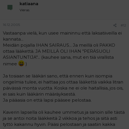
katiaana
Vieras
16.12.2005
#12
Vastaanpa vielä, kun usee maininnu että laksatiiveilla ei
kannata...
Meidän pojalla IHAN SAIRAUS... Ja meillä oli PAKKO
ottaa lääkettä. JA MEILLÄ OLI IHAN "PERÄSUOLI
ASIANTUNTIJA"... (kauhee sana, mut en tiiä virallista
nimee
)
Ja tosiaan se lääkäri sano, että ennen kuin isompia
ongelmia tulee, ei haittaa jos ottaa lääkettä vaikka litran
päivässä monta vuotta. Koska ne ei ole haitallisia, jos ois,
ei sais kuin lääkärin määräyksestä.
Ja pääasia on että lapsi pääsee pelostaa.
Kaverin lapsella oli kauhee ummetus ja sanoin sille tästä
ja se antoi noita lääkkeitä 2 viikkoa ja tehos ja siitä asti
tyttö kakannu hyvin. Pääsi pelostaan ja saatiin kakka