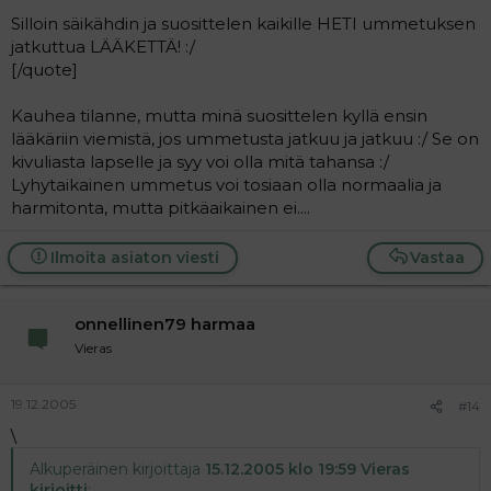
Silloin säikähdin ja suosittelen kaikille HETI ummetuksen
jatkuttua LÄÄKETTÄ! :/
[/quote]
Kauhea tilanne, mutta minä suosittelen kyllä ensin
lääkäriin viemistä, jos ummetusta jatkuu ja jatkuu :/ Se on
kivuliasta lapselle ja syy voi olla mitä tahansa :/
Lyhytaikainen ummetus voi tosiaan olla normaalia ja
harmitonta, mutta pitkäaikainen ei....
Ilmoita asiaton viesti
Vastaa
onnellinen79 harmaa
Vieras
19.12.2005
#14
\
Alkuperäinen kirjoittaja
15.12.2005 klo 19:59 Vieras
kirjoitti
: