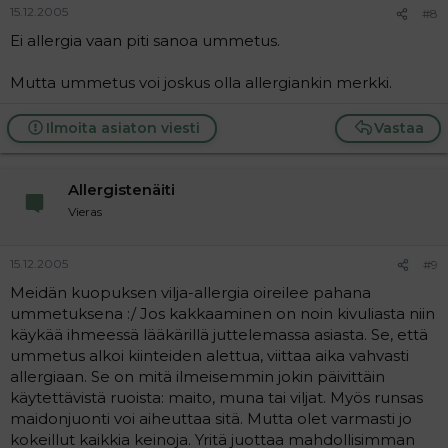
15.12.2005
#8
Ei allergia vaan piti sanoa ummetus.
Mutta ummetus voi joskus olla allergiankin merkki.
Ilmoita asiaton viesti
Vastaa
Allergistenäiti
Vieras
15.12.2005
#9
Meidän kuopuksen vilja-allergia oireilee pahana
ummetuksena :/ Jos kakkaaminen on noin kivuliasta niin
käykää ihmeessä lääkärillä juttelemassa asiasta. Se, että
ummetus alkoi kiinteiden alettua, viittaa aika vahvasti
allergiaan. Se on mitä ilmeisemmin jokin päivittäin
käytettävistä ruoista: maito, muna tai viljat. Myös runsas
maidonjuonti voi aiheuttaa sitä. Mutta olet varmasti jo
kokeillut kaikkia keinoja. Yritä juottaa mahdollisimman