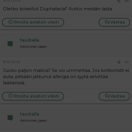
15.12.2005
#6
Oletko kokeillut Duphalacia? Auttoi meidän lasta
Ilmoita asiaton viesti
Vastaa
taustalla
Aktiivinen jäsen
15.12.2005
#7
Juoko paljon maitoa? Se voi ummettaa. Jos kotikonstit ei
auta, pitkään jatkunut allergia on syytä selvittää
lääkärissä.
Ilmoita asiaton viesti
Vastaa
taustalla
Aktiivinen jäsen