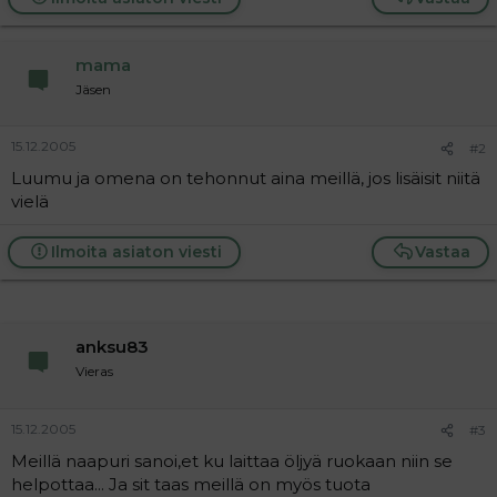
mama
Jäsen
15.12.2005
#2
Luumu ja omena on tehonnut aina meillä, jos lisäisit niitä
vielä
Ilmoita asiaton viesti
Vastaa
anksu83
Vieras
15.12.2005
#3
Meillä naapuri sanoi,et ku laittaa öljyä ruokaan niin se
helpottaa... Ja sit taas meillä on myös tuota