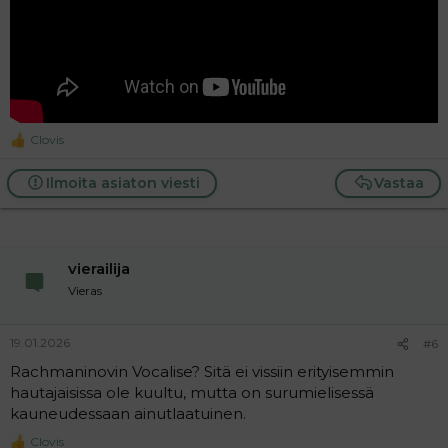
Clovis
R
e
a
Ilmoita asiaton viesti
Vastaa
c
t
i
o
n
vierailija
s
:
Vieras
19.01.2026
#6
Rachmaninovin Vocalise? Sitä ei vissiin erityisemmin
hautajaisissa ole kuultu, mutta on surumielisessä
kauneudessaan ainutlaatuinen.
Clovis
R