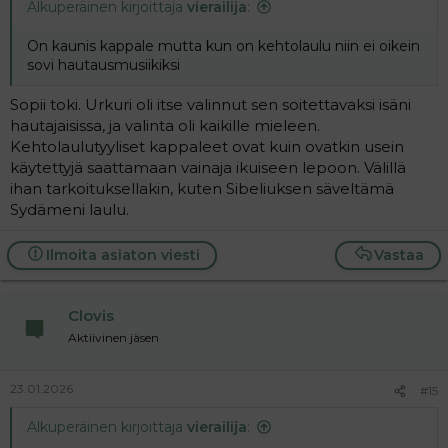
Alkuperäinen kirjoittaja
vierailija
:
On kaunis kappale mutta kun on kehtolaulu niin ei oikein
sovi hautausmusiikiksi
Sopii toki. Urkuri oli itse valinnut sen soitettavaksi isäni
hautajaisissa, ja valinta oli kaikille mieleen.
Kehtolaulutyyliset kappaleet ovat kuin ovatkin usein
käytettyjä saattamaan vainaja ikuiseen lepoon. Välillä
ihan tarkoituksellakin, kuten Sibeliuksen säveltämä
Sydämeni laulu.
Ilmoita asiaton viesti
Vastaa
Clovis
Aktiivinen jäsen
23.01.2026
#15
Alkuperäinen kirjoittaja
vierailija
: