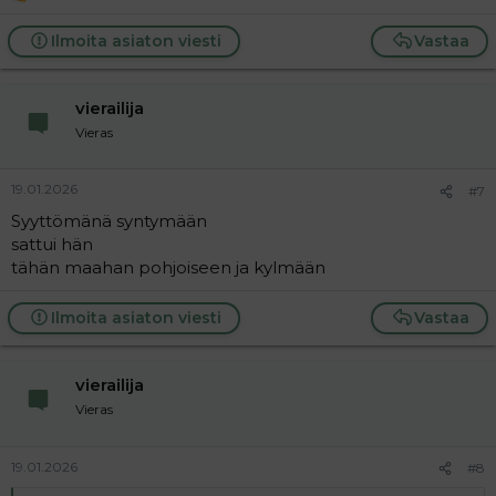
e
a
Ilmoita asiaton viesti
Vastaa
c
t
i
vierailija
o
n
Vieras
s
:
19.01.2026
#7
Syyttömänä syntymään
sattui hän
tähän maahan pohjoiseen ja kylmään
Ilmoita asiaton viesti
Vastaa
vierailija
Vieras
19.01.2026
#8