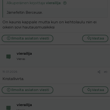
Alkuperäinen kirjoittaja
vierailija
:
Järnefeltin Berceuse.
On kaunis kappale mutta kun on kehtolaulu niin ei
oikein sovi hautausmusiikiksi
Ilmoita asiaton viesti
Vastaa
vierailija
Vieras
19.01.2026
#9
Kristallivirta.
Ilmoita asiaton viesti
Vastaa
vierailija