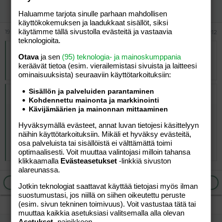
Aktiivinen jäsen
Haluamme tarjota sinulle parhaan mahdollisen
käyttökokemuksen ja laadukkaat sisällöt, siksi
käytämme tällä sivustolla evästeitä ja vastaavia
19.01.2026
#12
teknologioita.
Alkuperäinen kirjoittaja
vierailija
:
Otava
ja sen
(95) teknologia- ja mainoskumppania
keräävät tietoa (esim. vierailemis­tasi sivuista ja laitteesi
Joutsenlaulu
ominaisuuk­sista) seuraaviin käyttötarkoituksiin:
Sisällön ja palveluiden parantaminen
Alkuperäinen kirjoittaja
vierailija
:
Kohdennettu mainonta ja markkinointi
Kävijämäärien ja mainonnan mittaaminen
Kauniita kappaleita kyllä. Kyseessä on
suomenruotsalainen suku joten tuskin oikein nappaa?
Hyväksymällä evästeet, annat luvan tietojesi käsittelyyn
Syyttömänä syntymään
näihin käyttötarkoituksiin. Mikäli et hyväksy evästeitä,
sattui hän
osa palveluista tai sisällöistä ei välttämättä toimi
tähän maahan pohjoiseen ja kylmään
optimaalisesti. Voit muuttaa valintojasi milloin tahansa
klikkaamalla
Evästeasetukset
-linkkiä sivuston
alareunassa.
Ilmoita asiaton viesti
Vastaa
Jotkin teknologiat saattavat käyttää tietojasi myös ilman
suostumustasi, jos niillä on siihen oikeutettu peruste
(esim. sivun tekninen toimivuus). Voit vastustaa tätä tai
muuttaa kaikkia asetuksiasi valitsemalla alla olevan
Asetukset
-painikkeen.