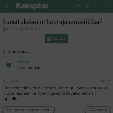
Suosituksianne hautajaismusiikiksi?
V
E
Clovis
18.01.2026
i
n
e
s
Vastaa
s
i
t
m
Aihe vapaa
i
m
k
ä
Clovis
e
i
t
n
Aktiivinen jäsen
j
e
u
n
18.01.2026
#1
n
v
a
i
Otan mielelläni niitä vastaan. On minullakin yksi suosikki,
l
e
mutta kaipaan vaihtoehtoja esitettäväksi vainajan
o
s
lapselle.
i
t
t
i
Ilmoita asiaton viesti
Vastaa
t