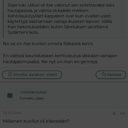
Sopii toki. Urkuri oli itse valinnut sen soitettavaksi isäni
hautajaisissa, ja valinta oli kaikille mieleen.
Kehtolaulutyyliset kappaleet ovat kuin ovatkin usein
käytettyjä saattamaan vainaja ikuiseen lepoon. Välillä
ihan tarkoituksellakin, kuten Sibeliuksen säveltämä
Sydämeni laulu.
No se on itse kunkin omista fiiliksistä kiinni.
En valitsisi kaunistakaan kehtolaulua iäkkään vainajan
hautajaismusaksi. Ne nyt on ihan eri genrejä.
Ilmoita asiaton viesti
Vastaa
-roosaruusa-
Tunnettu jäsen
23.01.2026
#16
Millainen kuollut oli eläessään?