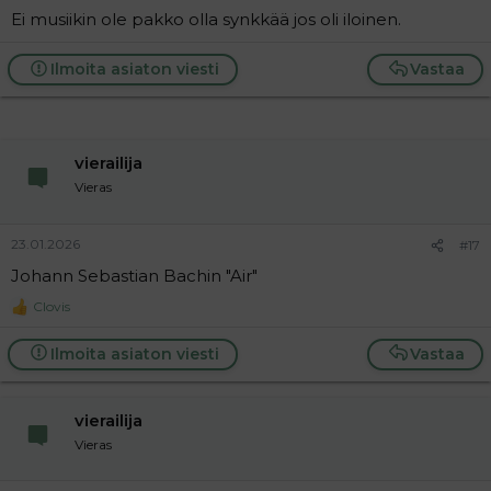
Ei musiikin ole pakko olla synkkää jos oli iloinen.
Ilmoita asiaton viesti
Vastaa
vierailija
Vieras
23.01.2026
#17
Johann Sebastian Bachin "Air"
Clovis
R
e
a
Ilmoita asiaton viesti
Vastaa
c
t
i
vierailija
o
n
Vieras
s
: