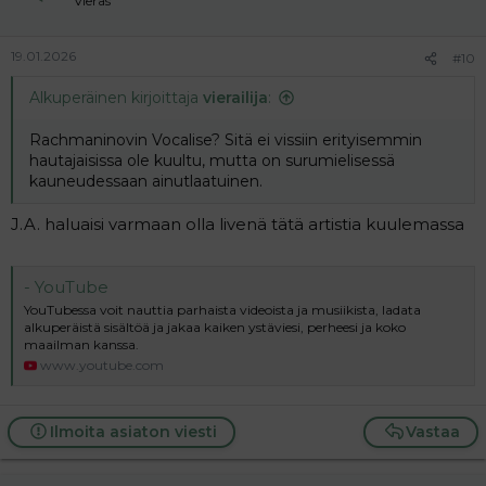
Vieras
19.01.2026
#10
Alkuperäinen kirjoittaja
vierailija
:
Rachmaninovin Vocalise? Sitä ei vissiin erityisemmin
hautajaisissa ole kuultu, mutta on surumielisessä
kauneudessaan ainutlaatuinen.
J.A. haluaisi varmaan olla livenä tätä artistia kuulemassa
- YouTube
YouTubessa voit nauttia parhaista videoista ja musiikista, ladata
alkuperäistä sisältöä ja jakaa kaiken ystäviesi, perheesi ja koko
maailman kanssa.
www.youtube.com
Ilmoita asiaton viesti
Vastaa