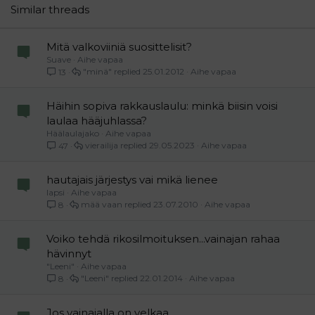
26
Trebuchet MS
Similar threads
Verdana
Mitä valkoviiniä suosittelisit?
Suave
Aihe vapaa
"minä"
25.01.2012
Aihe vapaa
13
Häihin sopiva rakkauslaulu: minkä biisin voisi
laulaa hääjuhlassa?
Häälaulajako
Aihe vapaa
vierailija
29.05.2023
Aihe vapaa
47
hautajais järjestys vai mikä lienee
lapsi
Aihe vapaa
mää vaan
23.07.2010
Aihe vapaa
8
Voiko tehdä rikosilmoituksen...vainajan rahaa
hävinnyt
"Leeni"
Aihe vapaa
"Leeni"
22.01.2014
Aihe vapaa
8
Jos vainajalla on velkaa