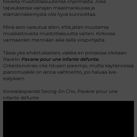
toiveita muistotilaisuutensa ohjelmasta. Joka
tapauksessa vainajan maailmankuvaa ja
elämännäkemystä olisi hyvä kunnioittaa.
Minä aion varautua siten, että jätän muutamia
musiikkitoiveita muistotilaisuutta varten. Kirkossa
varmaankin mennään aika lailla virsipohjalta.
Tässä yksi ehdotuksistani, vaikka en prinsessa olekaan.
Ravelin
Pavane pour une infante défunte.
Orkesteriversio olisi hitusen parempi, mutta käytännössä
pianomusiikki on ainoa vaihtoehto, jos haluaa live-
esityksen.
Korealaispianisti Seong-Jin Cho, Pavane pour une
infante défunte