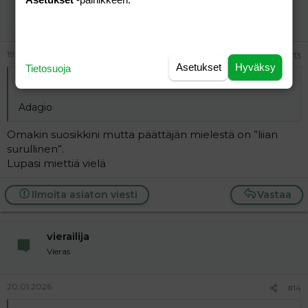
Clovis
Aktiivinen jäsen
19.01.2026
#13
Asetukset
Hyväksy
Tietosuoja
Alkuperäinen kirjoittaja
vierailija
:
Adagio
Omakin suosikkini mutta päättäjän mielestä on ”liian
surullinen”.
Lupasi miettiä vielä
Ilmoita asiaton viesti
Vastaa
vierailija
Vieras
20.01.2026
#14