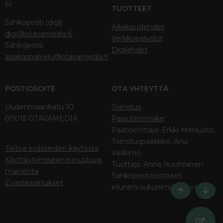
61
TUOTTEET
Sähköposti (digi)
Aikakauslehdet
digi@otavamedia.fi
Verkkopalvelut
Sähköposti
Digilehdet
asiakaspalvelu@otavamedia.fi
POSTIOSOITE
OTA YHTEYTTÄ
Uudenmaankatu 10
Toimitus
00015 OTAVAMEDIA
Palautelomake
Päätoimittaja: Erkki Meriluoto
Toimituspäällikkö: Anu
Tietoa evästeiden käytöstä
Vaskimo
Käyttäytymiseen perustuva
Tuottaja: Anna Huuhtanen
mainonta
Sähköpostiosoitteet:
Evästeasetukset
etunimi.sukunimi@otava.fi
Ylös
Bott