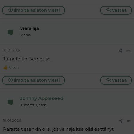
e
a
Ilmoita asiaton viesti
Vastaa
c
t
i
vierailija
o
n
Vieras
s
:
18.01.2026
#4
Järnefeltin Berceuse.
Clovis
R
e
a
Ilmoita asiaton viesti
Vastaa
c
t
i
Johnny Appleseed
o
n
Tunnettu jäsen
s
:
19.01.2026
#5
Parasta tietenkin olisi, jos vainaja itse olisi esittänyt