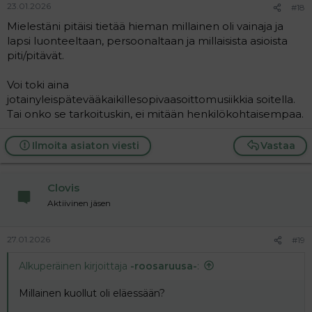
23.01.2026
#18
Mielestäni pitäisi tietää hieman millainen oli vainaja ja
lapsi luonteeltaan, persoonaltaan ja millaisista asioista
piti/pitävät.
Voi toki aina
jotainyleispätevääkaikillesopivaasoittomusiikkia soitella.
Tai onko se tarkoituskin, ei mitään henkilökohtaisempaa.
Ilmoita asiaton viesti
Vastaa
Clovis
Aktiivinen jäsen
27.01.2026
#19
Alkuperäinen kirjoittaja
-roosaruusa-
:
Millainen kuollut oli eläessään?