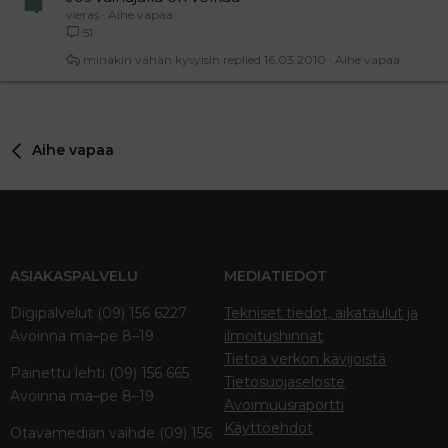
vieras
Aihe vapaa
51
minäkin vähän kysyisin
16.03.2010
Aihe vapaa
Aihe vapaa
ASIAKASPALVELU
MEDIATIEDOT
Digipalvelut (09) 156 6227
Tekniset tiedot, aikataulut ja
Avoinna ma–pe 8–19
ilmoitushinnat
Tietoa verkon kävijöistä
Painettu lehti (09) 156 665
Tietosuojaseloste
Avoinna ma–pe 8–19
Avoimuusraportti
Käyttöehdot
Otavamedian vaihde (09) 156