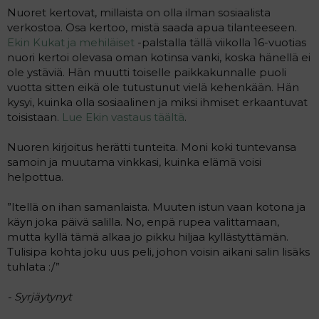
t
i
Nuoret kertovat, millaista on olla ilman sosiaalista
t
verkostoa. Osa kertoo, mistä saada apua tilanteeseen.
a
Ekin Kukat ja mehiläiset
-palstalla tällä viikolla 16-vuotias
j
a
nuori kertoi olevasa oman kotinsa vanki, koska hänellä ei
ole ystäviä. Hän muutti toiselle paikkakunnalle puoli
vuotta sitten eikä ole tutustunut vielä kehenkään. Hän
kysyi, kuinka olla sosiaalinen ja miksi ihmiset erkaantuvat
toisistaan.
Lue Ekin vastaus täältä
.
Nuoren kirjoitus herätti tunteita. Moni koki tuntevansa
samoin ja muutama vinkkasi, kuinka elämä voisi
helpottua.
”Itellä on ihan samanlaista. Muuten istun vaan kotona ja
käyn joka päivä salilla. No, enpä rupea valittamaan,
mutta kyllä tämä alkaa jo pikku hiljaa kyllästyttämän.
Tulisipa kohta joku uus peli, johon voisin aikani salin lisäks
tuhlata :/”
- Syrjäytynyt