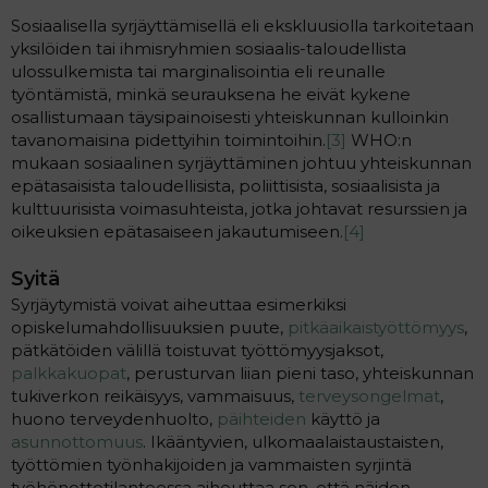
Sosiaalisella syrjäyttämisellä eli ekskluusiolla tarkoitetaan
yksilöiden tai ihmisryhmien sosiaalis-taloudellista
ulossulkemista tai marginalisointia eli reunalle
työntämistä, minkä seurauksena he eivät kykene
osallistumaan täysipainoisesti yhteiskunnan kulloinkin
tavanomaisina pidettyihin toimintoihin.
[3]
WHO:n
mukaan sosiaalinen syrjäyttäminen johtuu yhteiskunnan
epätasaisista taloudellisista, poliittisista, sosiaalisista ja
kulttuurisista voimasuhteista, jotka johtavat resurssien ja
oikeuksien epätasaiseen jakautumiseen.
[4]
Syitä
Syrjäytymistä voivat aiheuttaa esimerkiksi
opiskelumahdollisuuksien puute,
pitkäaikaistyöttömyys
,
pätkätöiden välillä toistuvat työttömyysjaksot,
palkkakuopat
, perusturvan liian pieni taso, yhteiskunnan
tukiverkon reikäisyys, vammaisuus,
terveysongelmat
,
huono terveydenhuolto,
päihteiden
käyttö ja
asunnottomuus
. Ikääntyvien, ulkomaalaistaustaisten,
työttömien työnhakijoiden ja vammaisten syrjintä
työhönottotilanteessa aiheuttaa sen, että näiden