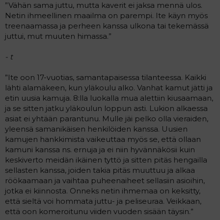
”Vähän sama juttu, mutta kaverit ei jaksa mennä ulos.
Netin ihmeellinen maailma on parempi. Ite käyn myös
treenaamassa ja perheen kanssa ulkona tai tekemässä
juttui, mut muuten himassa.”
- t
”Ite oon 17-vuotias, samantapaisessa tilanteessa. Kaikki
lähti alamäkeen, kun yläkoulu alko. Vanhat kamut jätti ja
etin uusia kamuja. 8:lla luokalla mua alettiin kiusaamaan,
ja se sitten jatku yläkoulun loppun asti. Lukion alkaessa
asiat ei yhtään parantunu. Mulle jäi pelko olla vieraiden,
yleensä samanikäisen henkilöiden kanssa. Uusien
kamujen hankkimista vaikeuttaa myös se, että ollaan
kamuni kanssa ns. ernuja ja ei niin hyvännäkösii kuin
keskiverto meidän ikäinen tyttö ja sitten pitäs hengailla
sellasten kanssa, joiden takia pitäs muuttuu ja alkaa
röökaamaan ja vaihtaa puheenaiheet sellasiin asioihin,
jotka ei kiinnosta. Onneks netin ihmemaa on keksitty,
että sieltä voi hommata juttu- ja peliseuraa. Veikkaan,
että oon komeroitunu viiden vuoden sisään täysin.”