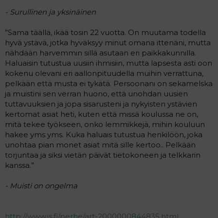
- Surullinen ja yksinäinen
”Sama täällä, ikää tosin 22 vuotta. On muutama todella
hyvä ystävä, jotka hyväksyy minut omana ittenäni, mutta
nähdään harvemmin sillä asutaan eri paikkakunnilla.
Haluaisin tutustua uusiin ihmisiin, mutta lapsesta asti oon
kokenu olevani eri aallonpituudella muihin verrattuna,
pelkään että musta ei tykätä. Persoonani on sekamelska
ja muistini sen verran huono, että unohdan uusien
tuttavuuksien ja jopa sisarusteni ja nykyisten ystävien
kertomat asiat heti, kuten että missä koulussa ne on,
mitä tekee työkseen, onko lemmikkejä, mihin kouluun
hakee yms yms. Kuka haluais tutustua henkilöön, joka
unohtaa pian monet asiat mitä sille kertoo.. Pelkään
torjuntaa ja siksi vietän päivät tietokoneen ja telkkarin
kanssa.”
- Muisti on ongelma
http://www.is.fi/perhe/art-2000000844835.html