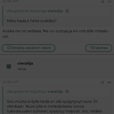
22.08.2017
#7
Alkuperäinen kirjoittaja
vierailija
:
Miksi haukut heitä oudoiksi?
Koska ne on sellasia. Ne on outoja ja en mä sille mitään
voi.
Ilmoita asiaton viesti
Vastaa
vierailija
Vieras
22.08.2017
#8
Alkuperäinen kirjoittaja
vierailija
:
Sori, mutta ei kyllä tiedä on olla syrjäytynyt nuori. Et
ollenkaan. Nuori jolla ei minkäänlaista toivoa
tulevaisuuden suhteen, syrjäytyy helposti. Joo, niitäkin