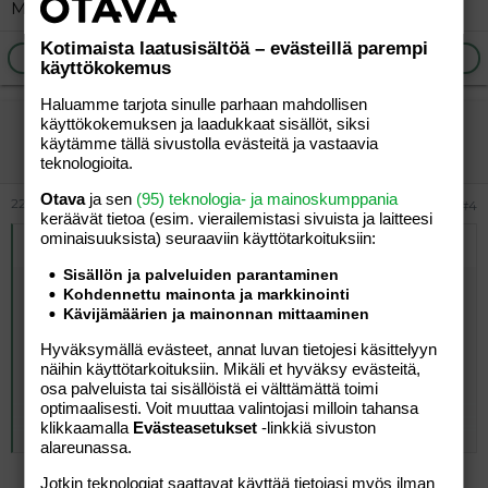
Minkä takia niin mä en tiedä.
Kotimaista laatusisältöä – evästeillä parempi
Ilmoita asiaton viesti
Vastaa
käyttökokemus
Haluamme tarjota sinulle parhaan mahdollisen
vierailija
käyttökokemuksen ja laadukkaat sisällöt, siksi
käytämme tällä sivustolla evästeitä ja vastaavia
Vieras
teknologioita.
Otava
ja sen
(95) teknologia- ja mainoskumppania
22.08.2017
#4
keräävät tietoa (esim. vierailemis­tasi sivuista ja laitteesi
ominaisuuk­sista) seuraaviin käyttötarkoituksiin:
Alkuperäinen kirjoittaja
0oo0
:
Sisällön ja palveluiden parantaminen
Mun mielestä ihminen joka kokee kotimaassaan vainoa
Kohdennettu mainonta ja markkinointi
ja jonka henki on siellä uhattuna, ansaitsee turvapaikan,
Kävijämäärien ja mainonnan mittaaminen
uskonnosta riippumatta. Mutta auttamisen määrästä
Hyväksymällä evästeet, annat luvan tietojesi käsittelyyn
olen nykykäytännön kanssa täysin eri mieltä. Katto pään
näihin käyttötarkoituksiin. Mikäli et hyväksy evästeitä,
päällä, lämmin peti ja ruokaa on riittävästi. Itse pitää
osa palveluista tai sisällöistä ei välttämättä toimi
tehdä jotain enemmän saadakseen.
optimaalisesti. Voit muuttaa valintojasi milloin tahansa
klikkaamalla
Evästeasetukset
-linkkiä sivuston
Click to expand...
Ja tiedän kyllä, mitä on syrjäytynyt nuori. Mutta tiedän
alareunassa.
myös ettei siihenkään auta raha vaan pitää olla itsellä
edes alkeellinen halu kohentaa tilannetta.
Jotkin teknologiat saattavat käyttää tietojasi myös ilman