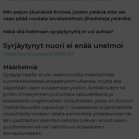
Niin paljon yksinäisiä ihmisiä, joiden ystäviä ette ole
vaan pitää roudata laivalasteittain jihadisteja ystäviksi.
Miksi sitä kotimaan syrjäytynyttä ei voi auttaa?
Syrjäytynyt nuori ei enää unelmoi
https://yle.fi/uutiset/3-6839757
Määritelmiä
Syrjäytymiselle ei ole vakiintunutta määritelmää
suomenkielisessä sosiaalitutkimuksessa, mutta sitä
käytetään usein kuvaamaan yksilön, kotitalouden tai
jonkin ihmisryhmän joutumista taloudellisesti ja
sosiaalisesti ongelmallisiin olosuhteisiin, joista on huonot
mahdollisuudet vapautua.
[1]
Sosiaalisesti ongelmallisilla
olosuhteilla voidaan viitata esimerkiksi yhteiskunnan tai
sen yksittäisten jäsenten taholta tulevan arvostuksen
puutteeseen eli niin sanottuun sosiaaliseen
leimautumiseen.