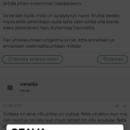
tehdä jotain enemmän saadakseen.
Ja tiedän kyllä, mitä on syrjäytynyt nuori. Mutta tiedän
myös ettei siihenkään auta raha vaan pitää olla itsellä
edes alkeellinen halu kohentaa tilannetta.
Tän yhteiskunnan ongelma on se, että annetaan ja
annetaan vaatimatta yhtään mitään.
Ilmoita asiaton viesti
Vastaa
vierailija
Vieras
22.08.2017
#3
Tollasia on aina ollu jotka on outoja. Niitä oli sillon kun mä
olin nuori ja on ollu kun mun lapset on ollu koulusa. Niitä
ei olis mun mielestä kiusta mut useesti siinä käy just niin.