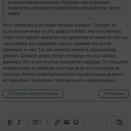
on suomalaisissa nuorissa. Nykyään vain puhutaan
maahanmuuttajista ja heidän köyhyydestään jne. Se on
väärin.
Mun mielestä puhutaan ainakin poikien. Tyttöjen ei
puhuta vaik eroa ei ollu paljoa mitään. Mä voin kertoa
mitä mun lapset ajattelee ne ajattelee et koko toi työ on
naurettava. jos opskelee sattuu pääsee niin työtä
aiankaan ei saa. Tai saa sellasta mistä ei saa palkkaa
yhtään. Sellaste pitäis niitten tehdä ja mun ja vähän
kaikkien. No ei ihme ettei kauheesti nappaa. On muuten
sellasia jotka ei palkkaa mamuja ja se on tosi väärin ja
tyhmää. Siihen pitäis kanssa tehä muutos laissa ja siihen
et harjottelu kielletään. Palkka kuuluu saada jkasen.
Ilmoita asiaton viesti
Vastaa
Järjestetty lista
Lihavoitu
Kursivoitu
Laajennettuun editoriin…
Lista
Laajennettuun editoriin…
Lisää hyperlinkki
Lisää kuva
Hymiöt
Laajennettuun editorii
Kumoa
Laajennettuu
Esikat