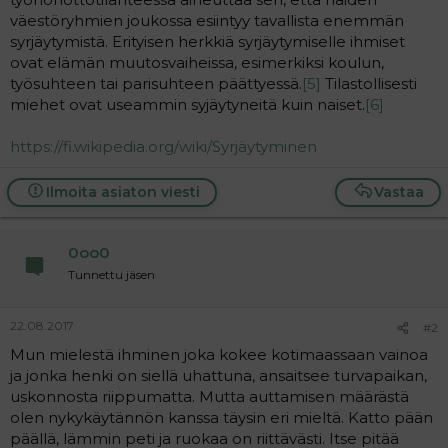
väestöryhmien joukossa esiintyy tavallista enemmän
syrjäytymistä. Erityisen herkkiä syrjäytymiselle ihmiset
ovat elämän muutosvaiheissa, esimerkiksi koulun,
työsuhteen tai parisuhteen päättyessä.
[5]
Tilastollisesti
miehet ovat useammin syjäytyneitä kuin naiset.
[6]
https://fi.wikipedia.org/wiki/Syrjäytyminen
Ilmoita asiaton viesti
Vastaa
0oo0
Tunnettu jäsen
22.08.2017
#2
Mun mielestä ihminen joka kokee kotimaassaan vainoa
ja jonka henki on siellä uhattuna, ansaitsee turvapaikan,
uskonnosta riippumatta. Mutta auttamisen määrästä
olen nykykäytännön kanssa täysin eri mieltä. Katto pään
päällä, lämmin peti ja ruokaa on riittävästi. Itse pitää