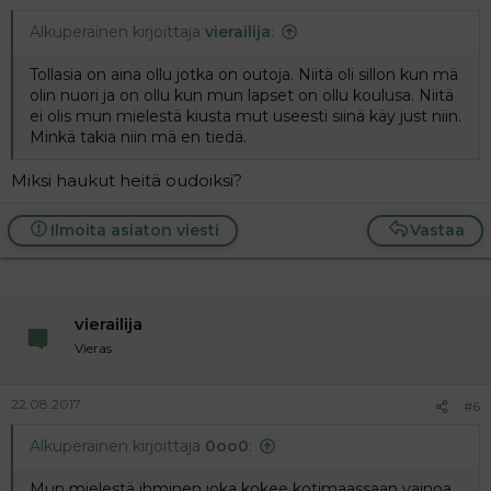
Alkuperäinen kirjoittaja
vierailija
:
Tollasia on aina ollu jotka on outoja. Niitä oli sillon kun mä
olin nuori ja on ollu kun mun lapset on ollu koulusa. Niitä
ei olis mun mielestä kiusta mut useesti siinä käy just niin.
Minkä takia niin mä en tiedä.
Miksi haukut heitä oudoiksi?
Ilmoita asiaton viesti
Vastaa
vierailija
Vieras
22.08.2017
#6
Alkuperäinen kirjoittaja
0oo0
:
Mun mielestä ihminen joka kokee kotimaassaan vainoa