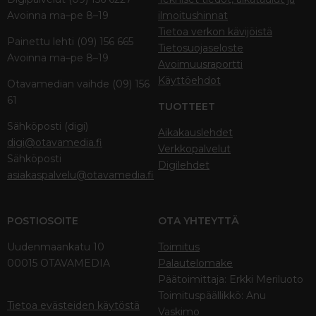
Avoinna ma–pe 8–19
ilmoitushinnat
Tietoa verkon kävijöistä
Painettu lehti (09) 156 665
Tietosuojaseloste
Avoinna ma–pe 8–19
Avoimuusraportti
Käyttöehdot
Otavamedian vaihde (09) 156
61
TUOTTEET
Sähköposti (digi)
Aikakauslehdet
digi@otavamedia.fi
Verkkopalvelut
Sähköposti
Digilehdet
asiakaspalvelu@otavamedia.fi
POSTIOSOITE
OTA YHTEYTTÄ
Uudenmaankatu 10
Toimitus
00015 OTAVAMEDIA
Palautelomake
Päätoimittaja: Erkki Meriluoto
Toimituspäällikkö: Anu
Tietoa evästeiden käytöstä
Vaskimo