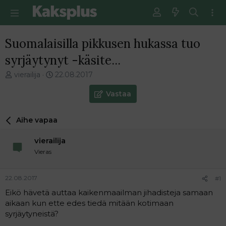
Suomalaisilla pikkusen hukassa tuo
syrjäytynyt -käsite...
V
E
vierailija
22.08.2017
i
n
e
s
Vastaa
s
i
t
m
Aihe vapaa
i
m
k
ä
vierailija
e
i
t
n
Vieras
j
e
u
n
22.08.2017
#1
n
v
a
i
Eikö hävetä auttaa kaikenmaailman jihadisteja samaan
l
e
aikaan kun ette edes tiedä mitään kotimaan
o
s
syrjäytyneistä?
i
t