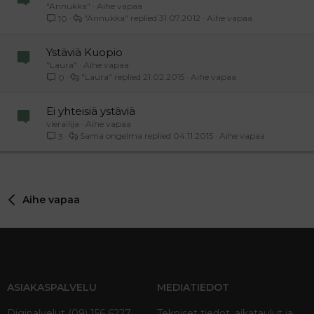
"Annukka"
Aihe vapaa
"Annukka"
31.07.2012
Aihe vapaa
10
Ystäviä Kuopio
"Laura"
Aihe vapaa
"Laura"
21.02.2015
Aihe vapaa
0
Ei yhteisiä ystäviä
vierailija
Aihe vapaa
Sama ongelma
04.11.2015
Aihe vapaa
3
Aihe vapaa
ASIAKASPALVELU
MEDIATIEDOT
Digipalvelut (09) 156 6227
Tekniset tiedot, aikataulut ja