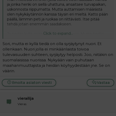
ja jonka henki on siellä uhattuna, ansaitsee turvapaikan,
uskonnosta riippumatta. Mutta auttamisen määrästä
olen nykykäytännön kanssa täysin eri mieltä. Katto pään
päällä, lämmin peti ja ruokaa on riittävästi. Itse pitää
tehdä jotain enemmän saadakseen.
Click to expand...
Ja tiedän kyllä, mitä on syrjäytynyt nuori. Mutta tiedän
myös ettei siihenkään auta raha vaan pitää olla itsellä
Sori, mutta ei kyllä tiedä on olla syrjäytynyt nuori. Et
edes alkeellinen halu kohentaa tilannetta.
ollenkaan. Nuori jolla ei minkäänlaista toivoa
Tän yhteiskunnan ongelma on se, että annetaan ja
tulevaisuuden suhteen, syrjäytyy helposti. Joo, niitäkin on
annetaan vaatimatta yhtään mitään.
suomalaisissa nuorissa. Nykyään vain puhutaan
maahanmuuttajista ja heidän köyhyydestään jne. Se on
väärin.
Ilmoita asiaton viesti
Vastaa
vierailija
Vieras