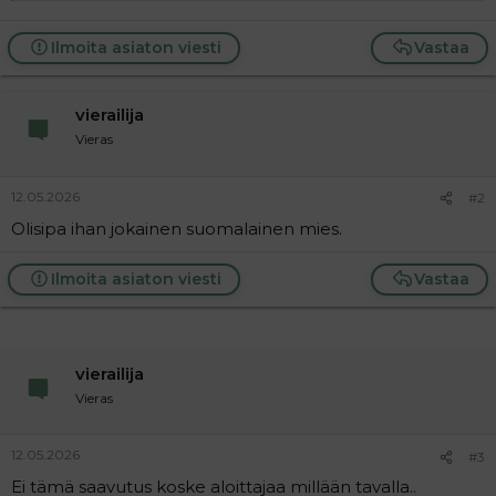
t
i
t
a
Ilmoita asiaton viesti
Vastaa
j
a
vierailija
Vieras
12.05.2026
#2
Olisipa ihan jokainen suomalainen mies.
Ilmoita asiaton viesti
Vastaa
vierailija
Vieras
12.05.2026
#3
Ei tämä saavutus koske aloittajaa millään tavalla..