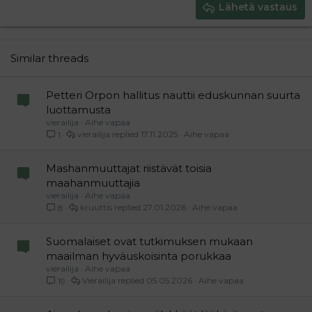
Justify text
Heading 3
Lähetä vastaus
18
Tahoma
22
Times New Roman
26
Trebuchet MS
Similar threads
Verdana
Petteri Orpon hallitus nauttii eduskunnan suurta
luottamusta
vierailija
Aihe vapaa
vierailija
17.11.2025
Aihe vapaa
1
Mashanmuuttajat riistävät toisia
maahanmuuttajia
vierailija
Aihe vapaa
kruuttis
27.01.2026
Aihe vapaa
8
Suomalaiset ovat tutkimuksen mukaan
maailman hyväuskoisinta porukkaa
vierailija
Aihe vapaa
Vierailija
05.05.2026
Aihe vapaa
19