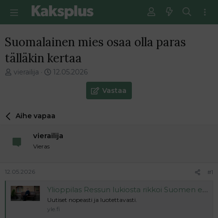
Suomalainen mies osaa olla paras
tälläkin kertaa
V
E
vierailija
12.05.2026
i
n
e
s
Vastaa
s
i
t
m
Aihe vapaa
i
m
k
ä
vierailija
e
i
t
n
Vieras
j
e
u
n
12.05.2026
#1
n
v
a
i
Ylioppilas Ressun lukiosta rikkoi Suomen ennätyksen – kirjoitti 14 laudaturia
l
e
Uutiset nopeasti ja luotettavasti.
o
s
yle.fi
i
t