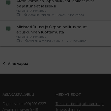
Aivan kamaIaa, jopa älykkäät lääkärit ovat
paljastuneet rasseiksi
vierailija
Aihe vapaa
vierailija
04.11.2023
Aihe vapaa
5
Ministeri Juuso ja Orpon hallitus nauttii
eduskunnan luottamusta
vierailija
Aihe vapaa
vierailija
27.06.2024
Aihe vapaa
21
Aihe vapaa
ASIAKASPALVELU
MEDIATIEDOT
Digipalvelut (09) 156 6227
Tekniset tiedot, aikataulut ja
Avoinna ma–pe 8–19
ilmoitushinnat