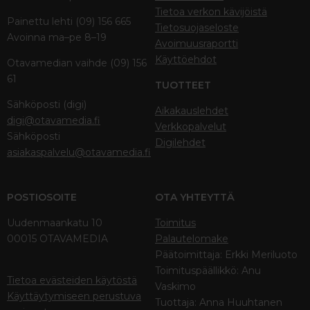
Tietoa verkon kävijöistä
Painettu lehti (09) 156 665
Tietosuojaseloste
Avoinna ma–pe 8–19
Avoimuusraportti
Käyttöehdot
Otavamedian vaihde (09) 156
61
TUOTTEET
Sähköposti (digi)
Aikakauslehdet
digi@otavamedia.fi
Verkkopalvelut
Sähköposti
Digilehdet
asiakaspalvelu@otavamedia.fi
POSTIOSOITE
OTA YHTEYTTÄ
Uudenmaankatu 10
Toimitus
00015 OTAVAMEDIA
Palautelomake
Päätoimittaja: Erkki Meriluoto
Toimituspäällikkö: Anu
Tietoa evästeiden käytöstä
Vaskimo
Käyttäytymiseen perustuva
Tuottaja: Anna Huuhtanen