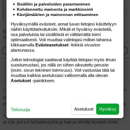
Alkuperäinen kirjoittaja
vierailija
:
Sisällön ja palveluiden parantaminen
Kohdennettu mainonta ja markkinointi
En minäkään.
Kävijämäärien ja mainonnan mittaaminen
Hyväksymällä evästeet, annat luvan tietojesi käsittelyyn
näihin käyttötarkoituksiin. Mikäli et hyväksy evästeitä,
Sama juttu. Kouluajat ovat todellakin muuttuneet
osa palveluista tai sisällöistä ei välttämättä toimi
omistani.
optimaalisesti. Voit muuttaa valintojasi milloin tahansa
klikkaamalla
Evästeasetukset
-linkkiä sivuston
alareunassa.
Ilmoita asiaton viesti
Vastaa
Jotkin teknologiat saattavat käyttää tietojasi myös ilman
suostumustasi, jos niillä on siihen oikeutettu peruste
vierailija
(esim. sivun tekninen toimivuus). Voit vastustaa tätä tai
Vieras
muuttaa kaikkia asetuksiasi valitsemalla alla olevan
Asetukset
-painikkeen.
12.05.2026
#9
Aloittaja, muiden muassa, on monesti kirjoittanut siitä,
että ns. pakkoruotsi vie tilaa muiden kielten oppimiselta.
Asetukset
Hyväksy
Tietosuoja
Tämä abiturientti on on oivallinen todiste siitä, että näin
ei ole, jos on lahjakkuutta ja halua tehdä kovasti töitä.