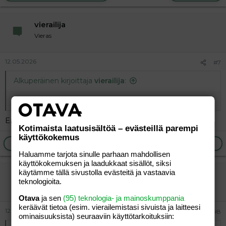
vierailija
Vieras
12.05.2026
#7
Alkuperäinen kirjoittaja
vierailija
:
En edes tiennyt että noin monta ainetta voi kirjoittaa...
En minäkään.
Kotimaista laatusisältöä – evästeillä parempi
käyttökokemus
Ilmoita asiaton viesti
Vastaa
Haluamme tarjota sinulle parhaan mahdollisen
käyttökokemuksen ja laadukkaat sisällöt, siksi
käytämme tällä sivustolla evästeitä ja vastaavia
vierailija
teknologioita.
Vieras
Otava
ja sen
(95) teknologia- ja mainoskumppania
keräävät tietoa (esim. vierailemis­tasi sivuista ja laitteesi
12.05.2026
#8
ominaisuuk­sista) seuraaviin käyttötarkoituksiin: