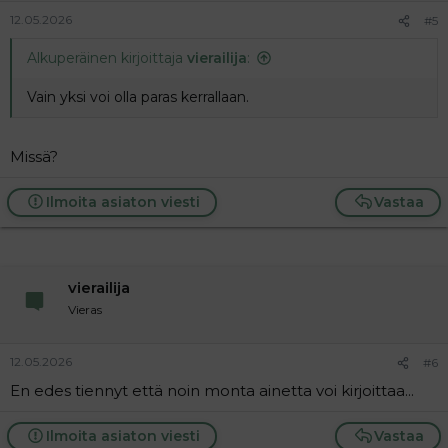
12.05.2026
#5
Alkuperäinen kirjoittaja
vierailija
:
Vain yksi voi olla paras kerrallaan.
Missä?
Ilmoita asiaton viesti
Vastaa
vierailija
Vieras
12.05.2026
#6
En edes tiennyt että noin monta ainetta voi kirjoittaa...
Ilmoita asiaton viesti
Vastaa