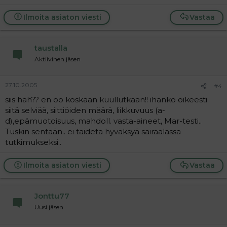
Ilmoita asiaton viesti
Vastaa
taustalla
Aktiivinen jäsen
27.10.2005
#4
siis häh?? en oo koskaan kuullutkaan!! ihanko oikeesti
siitä selviää, siittiöiden määrä, liikkuvuus (a-
d),epämuotoisuus, mahdoll. vasta-aineet, Mar-testi..
Tuskin sentään.. ei taideta hyväksyä sairaalassa
tutkimukseksi..
Ilmoita asiaton viesti
Vastaa
Jonttu77
Uusi jäsen