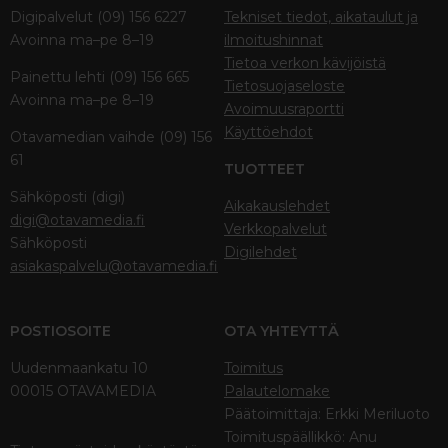
Digipalvelut (09) 156 6227
Tekniset tiedot, aikataulut ja
Avoinna ma–pe 8–19
ilmoitushinnat
Tietoa verkon kävijöistä
Painettu lehti (09) 156 665
Tietosuojaseloste
Avoinna ma–pe 8–19
Avoimuusraportti
Käyttöehdot
Otavamedian vaihde (09) 156
61
TUOTTEET
Sähköposti (digi)
Aikakauslehdet
digi@otavamedia.fi
Verkkopalvelut
Sähköposti
Digilehdet
asiakaspalvelu@otavamedia.fi
POSTIOSOITE
OTA YHTEYTTÄ
Uudenmaankatu 10
Toimitus
00015 OTAVAMEDIA
Palautelomake
Päätoimittaja: Erkki Meriluoto
Toimituspäällikkö: Anu