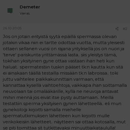
a
Demeter
j
a
Vieras
26.10.2005
#2
Jos on jotain erityistä syytä epäillä spermassa olevan
jotakin vikaa niin ei tartte odottaa vuotta, mutta yleisesti
ottaen sellanen vuosi on rajana yrityksellä jos on nuori ja
'terve' pariskunta yrittämässä lasta.. siis yleistys tämä,
tokihan yksityinen gyne ottaa vastaan ihan heti kun
haluat.. spermatestiin tuskin pääset tk:n kautta kun sitä
ei ainakaan täällä testailla missään tk:n labroissa.. toki
juttu vaihtelee paikkakunnittain varmaan, että
kannattaa kysellä vaihtoehtoja, vaikkapa ihan soittamalla
neuvolaan tai omalääkärille, kyllä ne neuvoja antavat
mihin mennä jos eivät itse pysty auttamaan.. Meillä
testattiin sperma yksityisen gynen lähetteellä.. eli mun
gynekologi kirjoitti samalla miehelle
spermatutkimuksen lähetteen kun kirjoitti mulle
verikokeisiin lähetteet.. näytteen sai ottaa kotosalla, mut
se piti toimittaa sit tutkittavaksi minuuttiaikataululla!