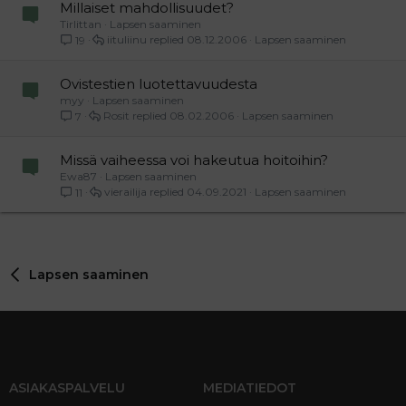
Millaiset mahdollisuudet?
Tirlittan
Lapsen saaminen
iituliinu
08.12.2006
Lapsen saaminen
19
Ovistestien luotettavuudesta
myy
Lapsen saaminen
Rosit
08.02.2006
Lapsen saaminen
7
Missä vaiheessa voi hakeutua hoitoihin?
Ewa87
Lapsen saaminen
vierailija
04.09.2021
Lapsen saaminen
11
Lapsen saaminen
ASIAKASPALVELU
MEDIATIEDOT