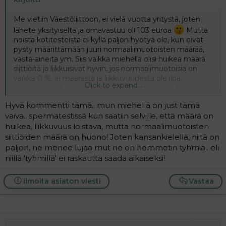
Me vietiin Väestöliittoon, ei vielä vuotta yritystä, joten
lähete yksityiseltä ja omavastuu oli 103 euroa
Mutta
noista kotitesteistä ei kyllä paljon hyötyä ole, kun eivät
pysty määrittämään juuri normaalimuotoisten määrää,
vasta-aineita ym. Siis vaikka miehellä olisi huikea määrä
siittiöitä ja liikkuisivat hyvin, jos normaalimuotoisia on
vaikka 0 %, ei määrästä ja liikkuvuudesta ole iloa.
Click to expand...
Kannattaa kyllä satsata sen verran, että tekee kunnon
sperma-analyysin, koska sen joutuu sitten myöhemmin
Hyvä kommentti tämä.. mun miehellä on just tämä
ehkä kuitenkin tekemään ja siinä vaiheessa on mennyt
vaiva.. spermatestissä kun saatiin selville, että määrä on
kotitestin ja "kunnon testin" hinta. Tsemppiä
huikea, liikkuvuus loistava, mutta normaalimuotoisten
yritykseenne!
siittiöiden määrä on huono! Joten kansankielellä, niitä on
paljon, ne menee lujaa mut ne on hemmetin tyhmiä.. eli
niillä 'tyhmillä' ei raskautta saada aikaiseksi!
Ilmoita asiaton viesti
Vastaa