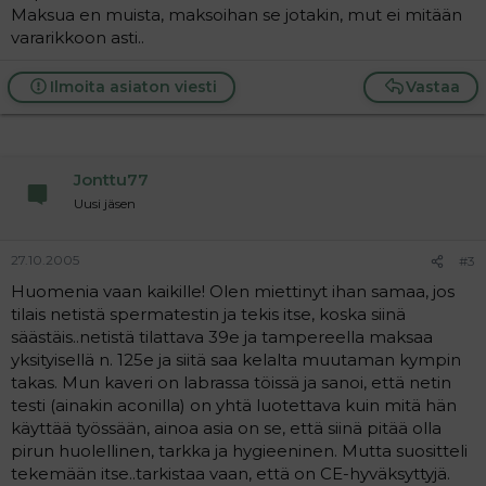
Maksua en muista, maksoihan se jotakin, mut ei mitään
vararikkoon asti..
Ilmoita asiaton viesti
Vastaa
Jonttu77
Uusi jäsen
27.10.2005
#3
Huomenia vaan kaikille! Olen miettinyt ihan samaa, jos
tilais netistä spermatestin ja tekis itse, koska siinä
säästäis..netistä tilattava 39e ja tampereella maksaa
yksityisellä n. 125e ja siitä saa kelalta muutaman kympin
takas. Mun kaveri on labrassa töissä ja sanoi, että netin
testi (ainakin aconilla) on yhtä luotettava kuin mitä hän
käyttää työssään, ainoa asia on se, että siinä pitää olla
pirun huolellinen, tarkka ja hygieeninen. Mutta suositteli
tekemään itse..tarkistaa vaan, että on CE-hyväksyttyjä.