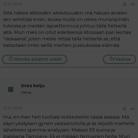
27.10.2005
#5
Siitä näkee siittiöiden aktiivisuuden..mä haluan ainakin
sen selvittää ensin, koska mulla on oikea munanjohdin
tukossa ja meidän lapsettomuus johtuu tällä hetkellä
siitä. Mun mies on ollut edellisessä liitossaan pari kertaa
"raskaana", joten meille riittää tällä hetkellä se, että
katsotaan onko siellä miehen pussukoissa elämää..
Ilmoita asiaton viesti
Vastaa
iines keiju
Vieras
27.10.2005
#6
Hui, en ihan heti luottaisi kotitesteihin tässä asiassa. Mä
käyn yksityisen gynen vastaanotolla ja se kirjoitti miehelle
lähetteen sperma-analyysiin. Maksoi 93 euroa ja
paikkana Tampere. Eli ei mikään hirmuinen hinta. Mun