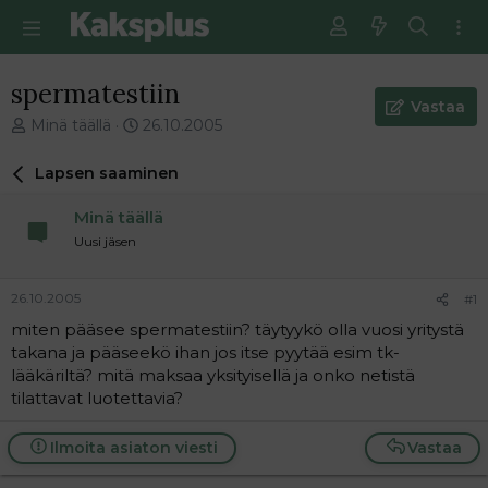
spermatestiin
Vastaa
V
E
Minä täällä
26.10.2005
i
n
e
s
Lapsen saaminen
s
i
t
m
Minä täällä
i
m
Uusi jäsen
k
ä
e
i
t
n
26.10.2005
#1
j
e
miten pääsee spermatestiin? täytyykö olla vuosi yritystä
u
n
takana ja pääseekö ihan jos itse pyytää esim tk-
n
v
a
i
lääkäriltä? mitä maksaa yksityisellä ja onko netistä
l
e
tilattavat luotettavia?
o
s
i
t
Ilmoita asiaton viesti
Vastaa
t
i
t