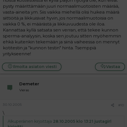
noista kotitesteistä ei kyllä paljon hyötyä ole, kun eivät
pysty määrittämään juuri normaalimuotoisten määrää,
vasta-aineita ym. Siis vaikka miehellä olisi huikea määrä
siittiöitä ja liikkuisivat hyvin, jos normaalimuotoisia on
vaikka 0 %, ei määrästä ja liikkuvuudesta ole iloa.
Kannattaa kyllä satsata sen verran, että tekee kunnon
sperma-analyysin, koska sen joutuu sitten myöhemmin
ehkä kuitenkin tekemään ja siinä vaiheessa on mennyt
kotitestin ja "kunnon testin" hinta. Tsemppiä
yritykseenne!
Ilmoita asiaton viesti
Vastaa
Demeter
Vieras
30.10.2005
#10
\
Alkuperäinen kirjoittaja
28.10.2005 klo 13:21 justagirl
kirjoitti
: