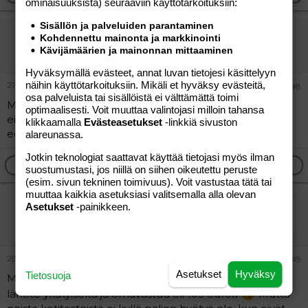
ominaisuuk­sista) seuraaviin käyttötarkoituksiin:
Sisällön ja palveluiden parantaminen
HuliHumppanpuli
Kohdennettu mainonta ja markkinointi
Kävijämäärien ja mainonnan mittaaminen
Aktiivinen jäsen
Hyväksymällä evästeet, annat luvan tietojesi käsittelyyn
näihin käyttötarkoituksiin. Mikäli et hyväksy evästeitä,
27.10.2005
#8
osa palveluista tai sisällöistä ei välttämättä toimi
Meidän sairaalassa se "niputetaan" naisen tutkimuksiin,
optimaalisesti. Voit muuttaa valintojasi milloin tahansa
eikä siitä siis mene mitään erillismaksua. Mut tää tietysti
klikkaamalla
Evästeasetukset
-linkkiä sivuston
edellyttää, että on jo lähetteellä saanut ajan gyn.polille.
alareunassa.
Jotkin teknologiat saattavat käyttää tietojasi myös ilman
Ilmoita asiaton viesti
Vastaa
suostumustasi, jos niillä on siihen oikeutettu peruste
(esim. sivun tekninen toimivuus). Voit vastustaa tätä tai
muuttaa kaikkia asetuksiasi valitsemalla alla olevan
Asetukset
-painikkeen.
justagirl
Vieras
28.10.2005
#9
Asetukset
Hyväksy
Tietosuoja
Me vietiin Väestöliittoon, ei vielä vuotta yritystä, joten
lähete yksityiseltä ja omavastuu oli 103 euroa
Mutta