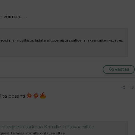
 on voimaa……
oista ja musiikista, ladata alkuperäistä sisältöä ja jakaa kaiken ystäviesi,
Vastaa
#3
ilta posahti
strategisesti tärkeää Krimille johtavaa siltaa
gisesti tärkeää Krimille johtavaa siltaa