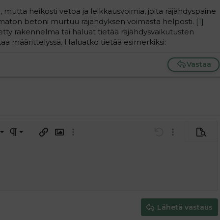
, mutta heikosti vetoa ja leikkausvoimia, joita räjähdyspaine
tamaton betoni murtuu räjähdyksen voimasta helposti. [
1
]
tietty rakennelma tai haluat tietää räjähdysvaikutusten
taa määrittelyssä. Haluatko tietää esimerkiksi:
Vastaa
a vasemmalle
al
ärjestetty lista
editoriin…
saus
Paragraph format
Lisää hyperlinkki
Lisää kuva
Laajennettuun editoriin…
Kumoa
Laajennettuun 
Esikat
ding 1
tä
ärjestämätön lista
 luonnos
ontal line
nen koodi
isäinen spoiler
odi
uonnos
 oikealle
Suurenna sisennystä
ding 2
y text
Pienennä sisennystä
ing 3
Lähetä vastaus