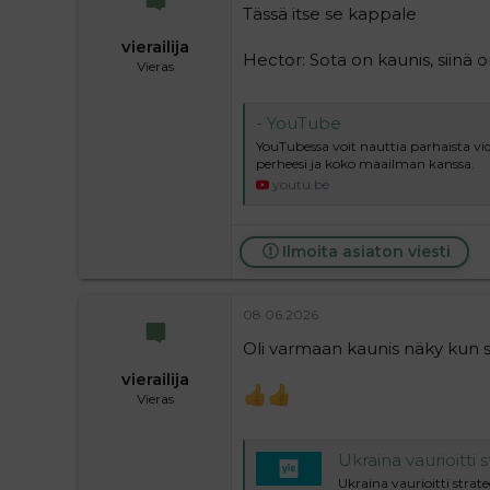
Tässä itse se kappale
vierailija
Hector: Sota on kaunis, siinä
Vieras
- YouTube
YouTubessa voit nauttia parhaista vide
perheesi ja koko maailman kanssa.
youtu.be
Ilmoita asiaton viesti
08.06.2026
Oli varmaan kaunis näky kun s
vierailija
Vieras
Ukraina vaurioitti 
Ukraina vaurioitti strate