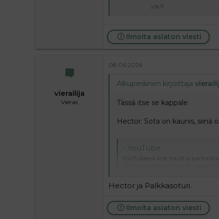
yle.fi
Ilmoita asiaton viesti
08.06.2026
Alkuperäinen kirjoittaja
vieraili
vierailija
Tässä itse se kappale
Vieras
Hector: Sota on kaunis, siinä
- YouTube
YouTubessa voit nauttia parhaista v
ystäviesi, perheesi ja koko maailm
youtu.be
Hector ja Palkkasoturi.
Ilmoita asiaton viesti