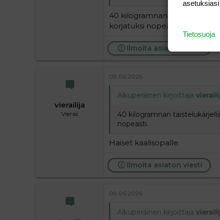
asetuksiasi
40 kilogramnan taistelukärjell
korjatuksi nopeasti.
Tietosuoja
Ilmoita asiaton viesti
09.06.2026
Alkuperäinen kirjoittaja
vieraili
vierailija
40 kilogramnan taistelukärjellä
Vieras
nopeasti.
Haiset kaalisopalle.
Ilmoita asiaton viesti
09.06.2026
Alkuperäinen kirjoittaja
vieraili