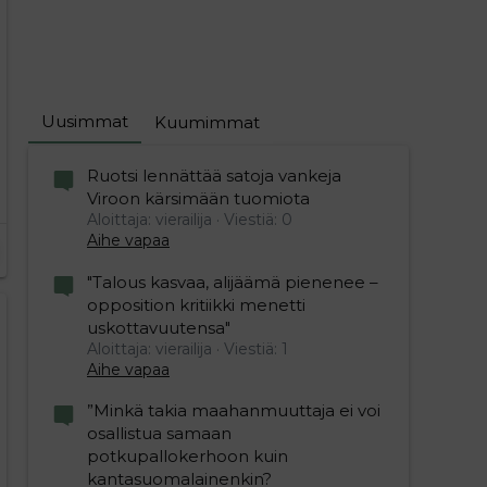
Uusimmat
Kuumimmat
Ruotsi lennättää satoja vankeja
Viroon kärsimään tuomiota
Aloittaja: vierailija
Viestiä: 0
Aihe vapaa
"Talous kasvaa, alijäämä pienenee –
opposition kritiikki menetti
uskottavuutensa"
Aloittaja: vierailija
Viestiä: 1
Aihe vapaa
”Minkä takia maahanmuuttaja ei voi
osallistua samaan
potkupallokerhoon kuin
kantasuomalainenkin?