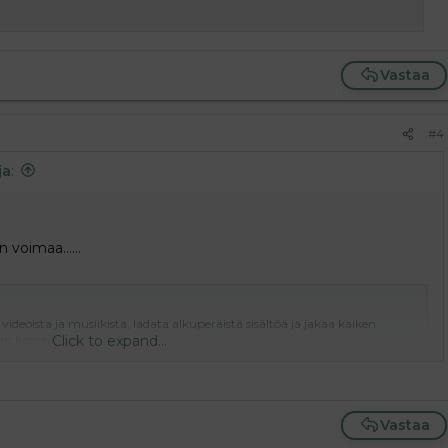
Vastaa
#4
ja
:
 on voimaa……
ideoista ja musiikista, ladata alkuperäistä sisältöä ja jakaa kaiken
Click to expand...
an kanssa.
Vastaa