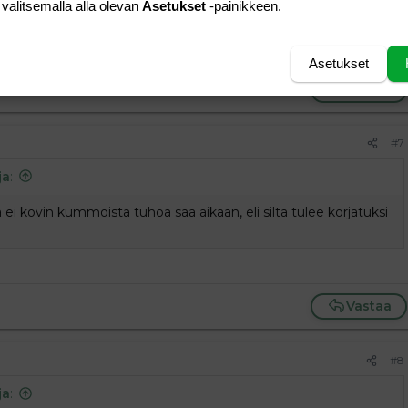
 valitsemalla alla olevan
Asetukset
-painikkeen.
ä ei kovin kummoista tuhoa saa aikaan, eli silta tulee
Asetukset
Vastaa
#7
ja
:
 ei kovin kummoista tuhoa saa aikaan, eli silta tulee korjatuksi
Vastaa
#8
ja
: