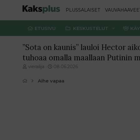
PLUSSALAISET
VAUVAHAAVEE
ETUSIVU
KESKUSTELUT
KÄY
”Sota on kaunis” lauloi Hector aik
tuhoaa omalla maallaan Putinin 
V
E
vierailija
08.06.2026
i
n
e
s
Aihe vapaa
s
i
t
m
i
m
k
ä
e
i
t
n
j
e
u
n
n
v
a
i