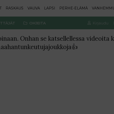
T
RASKAUS
VAUVA
LAPSI
PERHE-ELÄMÄ
VANHEMM
TTÄJÄT
OHJEITA
Kirjaudu
oinaan. Onhan se katsellellessa videoita 
maahantunkeutujajoukkoja👍