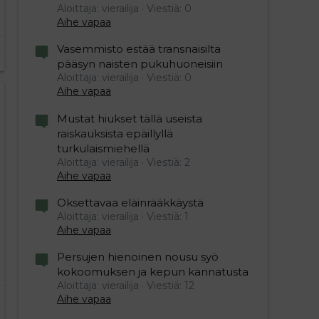
Aloittaja: vierailija
Viestiä: 0
Aihe vapaa
Vasemmisto estää transnaisilta
pääsyn naisten pukuhuoneisiin
Aloittaja: vierailija
Viestiä: 0
Aihe vapaa
Mustat hiukset tällä useista
raiskauksista epäillyllä
turkulaismiehellä
Aloittaja: vierailija
Viestiä: 2
Aihe vapaa
Oksettavaa eläinrääkkäystä
Aloittaja: vierailija
Viestiä: 1
Aihe vapaa
Persujen hienoinen nousu syö
kokoomuksen ja kepun kannatusta
Aloittaja: vierailija
Viestiä: 12
Aihe vapaa