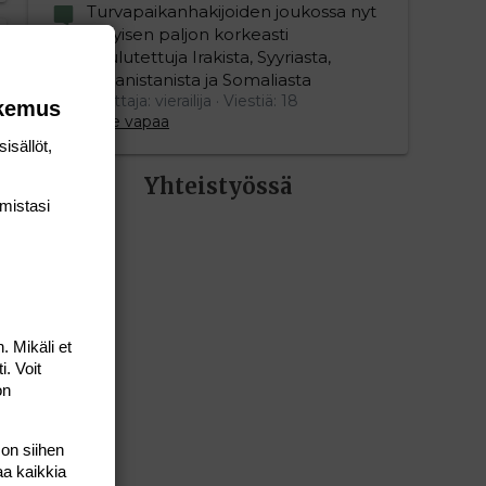
Turvapaikanhakijoiden joukossa nyt
erityisen paljon korkeasti
koulutettuja Irakista, Syyriasta,
Afganistanista ja Somaliasta
Aloittaja: vierailija
Viestiä: 18
okemus
Aihe vapaa
isällöt,
Yhteistyössä
mis­tasi
. Mikäli et
i. Voit
on
 on siihen
aa kaikkia