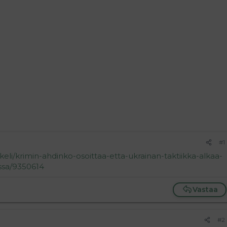
#1
kkeli/krimin-ahdinko-osoittaa-etta-ukrainan-taktiikka-alkaa-
issa/9350614
Vastaa
#2