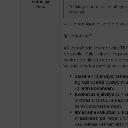
vierailija
40 kilogramnan taistelukärjellä
Vieras
nopeasti.
Kuulehan Igor, ei se ole pikk
(jauhdantaa?)
40 kg räjähde (esimerkiksi TNT-
betonille. Vaikutukset riippuvat
avoimeen tilaan, betonin pinna
Vaikutusmekanismit jakautuvat
Sisäinen räjähdys (rakent
kg räjähdettä pystyy m
-pilarin kokonaan.
Kosketusräjähdys (pinnal
irrottaa siitä suuria kap
teräsbetonirakenteet.
Ilmapainevaikutus (ulkop
massiivisen paineaallon. 
vaurioittaa kantamattomi