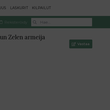
UUS
LASKURIT
KILPAILUT
Rekisteröidy
kun Zelen armeija
Vastaa