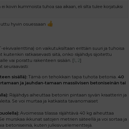
 ei kovin kummoista tuhoa saa aikaan, eli silta tulee korjatuksi
ujuttu hyvin osuessaan
ekvivalenttina) on vaikutuksiltaan erittäin suuri ja tuhoisa
 kuitenkin ratkaisevasti siitä, onko räjähdys sijoitettu
lle vai porattu rakenteen sisään. [
1
,
2
]
 seuraavasti:
een sisällä):
Tämä on tehokkain tapa tuhota betonia.
40
urtamaan ja jauhdan-tamaan massiivisen betoniseinän tai
la):
Räjähdys aiheuttaa betonin pintaan syvän kraatterin ja
paleita. Se voi murtaa ja katkaista tavanomaiset
uolella):
Avoimessa tilassa räjähtävä 40 kg aiheuttaa
Se murskaa ikkunat satojen metrien säteellä ja voi sortaa ja
a betoniseiniä, kuten julkisivuelementtejä.