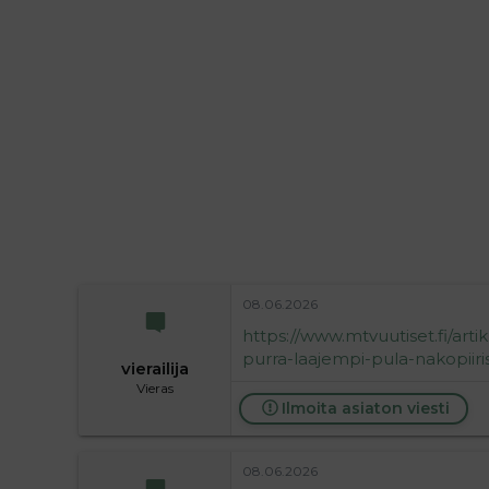
l
e
o
s
i
t
t
i
t
a
j
a
08.06.2026
https://www.mtvuutiset.fi/arti
purra-laajempi-pula-nakopiir
vierailija
Vieras
Ilmoita asiaton viesti
08.06.2026