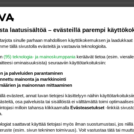
#5
onsa aikoina. Ehkä vieläkin?
sta laatusisältöä – evästeillä parempi käyttök
Vastaa
rjota sinulle parhaan mahdollisen käyttökokemuksen ja laadukkaat s
me tällä sivustolla evästeitä ja vastaavia teknologioita.
en
(95) teknologia- ja mainoskumppania
keräävät tietoa (esim. vieraile
laitteesi ominaisuuk­sista) seuraaviin käyttötarkoituksiin:
#6
ön ja palveluiden parantaminen
nettu mainonta ja markkinointi
ja
:
määrien ja mainonnan mittaaminen
ilta posahti
 evästeet, annat luvan tietojesi käsittelyyn näihin käyttötarkoituksiin
teitä, osa palveluista tai sisällöistä ei välttämättä toimi optimaalisest
intojasi milloin tahansa klikkaamalla
Evästeasetukset
-linkkiä sivust
a.
i strategisesti tärkeää Krimille johtavaa siltaa
logiat saattavat käyttää tietojasi myös ilman suostumustasi, jos niillä
ategisesti tärkeää Krimille johtavaa siltaa
peruste (esim. sivun tekninen toimivuus). Voit vastustaa tätä tai muutt
Click to expand...