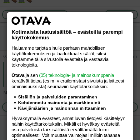
Ilmoita asiaton viesti
Vastaa
Kotimaista laatusisältöä – evästeillä parempi
vierailija
käyttökokemus
Vieras
Haluamme tarjota sinulle parhaan mahdollisen
käyttökokemuksen ja laadukkaat sisällöt, siksi
02.09.2024
#11
käytämme tällä sivustolla evästeitä ja vastaavia
teknologioita.
Alkuperäinen kirjoittaja
kruuttis
:
Otava
ja sen
(95) teknologia- ja mainoskumppania
ehkä lavrovi on pudonnut ikkunasta?
keräävät tietoa (esim. vierailemis­tasi sivuista ja laitteesi
ominaisuuk­sista) seuraaviin käyttötarkoituksiin:
Näätkösie sen jostaki?
Sisällön ja palveluiden parantaminen
Kohdennettu mainonta ja markkinointi
Ilmoita asiaton viesti
Vastaa
Kävijämäärien ja mainonnan mittaaminen
Hyväksymällä evästeet, annat luvan tietojesi käsittelyyn
näihin käyttötarkoituksiin. Mikäli et hyväksy evästeitä,
kruuttis
osa palveluista tai sisällöistä ei välttämättä toimi
Tunnettu jäsen
optimaalisesti. Voit muuttaa valintojasi milloin tahansa