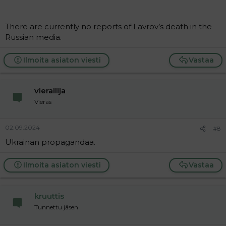
There are currently no reports of Lavrov’s death in the
Russian media.
Ilmoita asiaton viesti
Vastaa
vierailija
Vieras
02.09.2024
#8
Ukrainan propagandaa.
Ilmoita asiaton viesti
Vastaa
kruuttis
Tunnettu jäsen