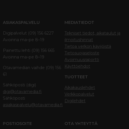
ASIAKASPALVELU
MEDIATIEDOT
Digipalvelut (09) 156 6227
Tekniset tiedot, aikataulut ja
Avoinna ma–pe 8–19
ilmoitushinnat
Tietoa verkon kävijöistä
Painettu lehti (09) 156 665
Tietosuojaseloste
Avoinna ma–pe 8–19
Avoimuusraportti
Käyttöehdot
Otavamedian vaihde (09) 156
61
TUOTTEET
Sähköposti (digi)
Aikakauslehdet
digi@otavamedia.fi
Verkkopalvelut
Sähköposti
Digilehdet
asiakaspalvelu@otavamedia.fi
POSTIOSOITE
OTA YHTEYTTÄ