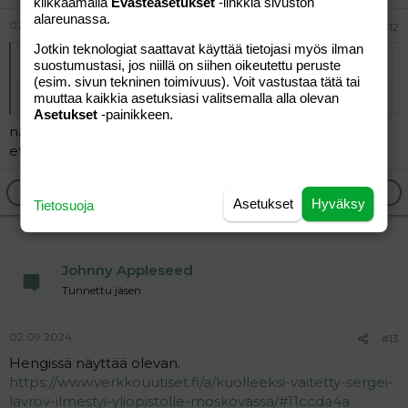
klikkaamalla
Evästeasetukset
-linkkiä sivuston
alareunassa.
02.09.2024
#12
Jotkin teknologiat saattavat käyttää tietojasi myös ilman
Alkuperäinen kirjoittaja
vierailija
:
suostumustasi, jos niillä on siihen oikeutettu peruste
(esim. sivun tekninen toimivuus). Voit vastustaa tätä tai
Näätkösie sen jostaki?
muuttaa kaikkia asetuksiasi valitsemalla alla olevan
Asetukset
-painikkeen.
nään paljonkin ikkunoita mutta nämä on niin matalalla
että tuskin lavrov on näistä pudonnut
Ilmoita asiaton viesti
Vastaa
Asetukset
Hyväksy
Tietosuoja
Johnny Appleseed
Tunnettu jäsen
02.09.2024
#13
Hengissä näyttää olevan.
https://www.verkkouutiset.fi/a/kuolleeksi-vaitetty-sergei-
lavrov-ilmestyi-yliopistolle-moskovassa/#11ccda4a