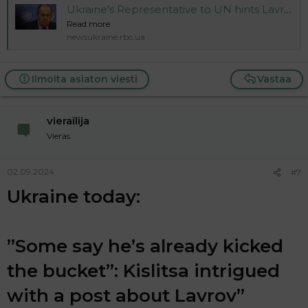
Ukraine's Representative to UN hints Lavrov may have already passed away
Read more
newsukraine.rbc.ua
Ilmoita asiaton viesti
Vastaa
vierailija
Vieras
02.09.2024
#7
Ukraine today:
”Some say he’s already kicked
the bucket”: Kislitsa intrigued
with a post about Lavrov”