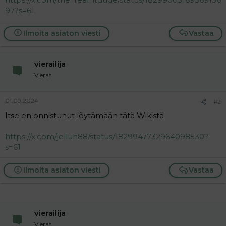
l
e
97?s=61
o
s
i
t
Ilmoita asiaton viesti
Vastaa
t
i
t
a
vierailija
j
a
Vieras
01.09.2024
#2
Itse en onnistunut löytämään tätä Wikistä
https://x.com/jelluh88/status/1829947732964098530?
s=61
Ilmoita asiaton viesti
Vastaa
vierailija
Vieras