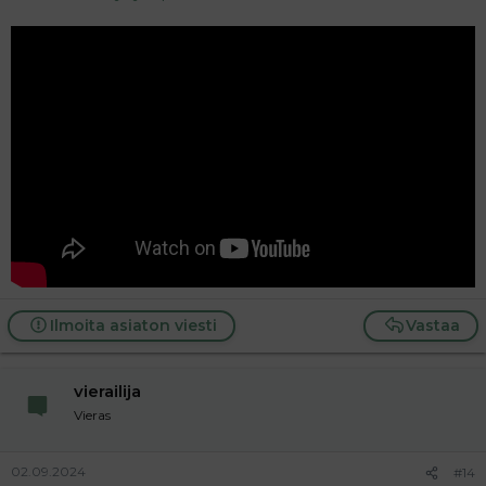
Ilmoita asiaton viesti
Vastaa
vierailija
Vieras
02.09.2024
#14