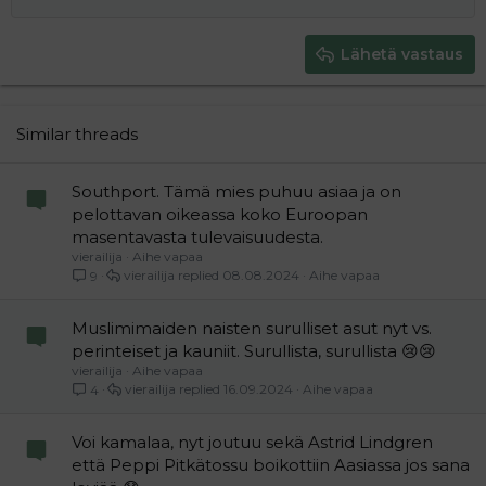
Pienennä sisennystä
Tasaa oikealle
Heading 2
15
Georgia
Justify text
Heading 3
Lähetä vastaus
18
Tahoma
22
Times New Roman
26
Trebuchet MS
Similar threads
Verdana
Southport. Tämä mies puhuu asiaa ja on
pelottavan oikeassa koko Euroopan
masentavasta tulevaisuudesta.
vierailija
Aihe vapaa
vierailija
08.08.2024
Aihe vapaa
9
Muslimimaiden naisten surulliset asut nyt vs.
perinteiset ja kauniit. Surullista, surullista 😢😢
vierailija
Aihe vapaa
vierailija
16.09.2024
Aihe vapaa
4
Voi kamalaa, nyt joutuu sekä Astrid Lindgren
että Peppi Pitkätossu boikottiin Aasiassa jos sana