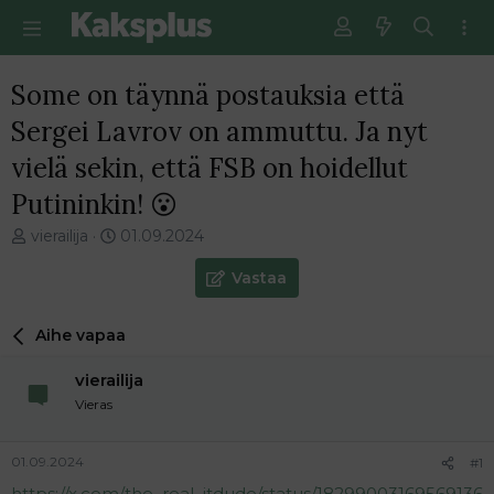
Some on täynnä postauksia että
Sergei Lavrov on ammuttu. Ja nyt
vielä sekin, että FSB on hoidellut
Putininkin! 😮
V
E
vierailija
01.09.2024
i
n
e
s
Vastaa
s
i
t
m
Aihe vapaa
i
m
k
ä
vierailija
e
i
t
n
Vieras
j
e
u
n
01.09.2024
#1
n
v
a
i
https://x.com/the_real_itdude/status/18299003169569136