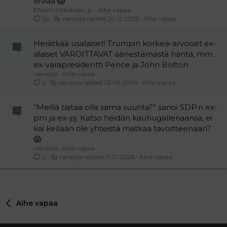
leviää 😱
Efraim Pitkätossu jr.
Aihe vapaa
vierailija
20.12.2025
Aihe vapaa
36
Herätkää usalaiset! Trumpin korkea-arvoiset ex-
alaiset VAROITTAVAT äänestämästä häntä, mm.
ex-varapresidentti Pence ja John Bolton.
vierailija
Aihe vapaa
vierailija
26.09.2024
Aihe vapaa
6
”Meillä taitaa olla sama suunta?” sanoi SDP:n ex-
pm ja ex-pj. Katso heidän kauhugalleriaansa, ei
kai kellään ole yhteistä matkaa tavoitteenaan?
😱
vierailija
Aihe vapaa
vierailija
17.01.2026
Aihe vapaa
0
Aihe vapaa