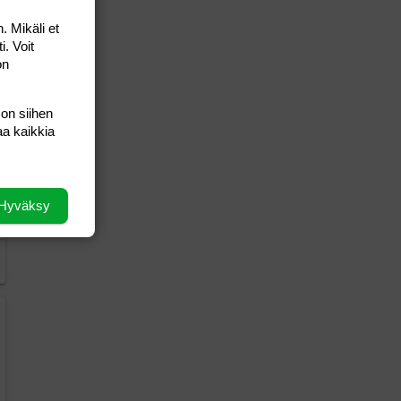
. Mikäli et
i. Voit
on
 on siihen
aa kaikkia
Hyväksy