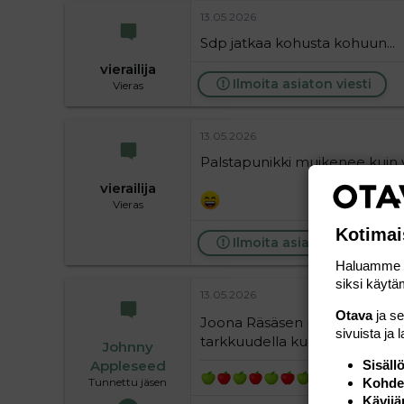
13.05.2026
Sdp jatkaa kohusta kohuun...
vierailija
Ilmoita asiaton viesti
Vieras
13.05.2026
Palstapunikki muikenee kuin v
vierailija
Vieras
Kotimai
Ilmoita asiaton viesti
Haluamme ta
siksi käytäm
13.05.2026
Otava
ja s
Joona Räsäsen piti olla demar
sivuista ja 
tarkkuudella kuin arvionsa a
Johnny
Sisäll
Appleseed
Kohden
Tunnettu jäsen
Kävijä
05.03.2024