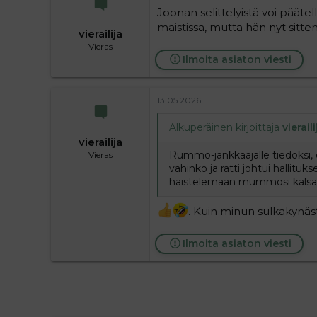
Joonan selittelyistä voi päätel
maistissa, mutta hän nyt sitte
vierailija
Vieras
Ilmoita asiaton viesti
13.05.2026
Alkuperäinen kirjoittaja
vieraili
vierailija
Rummo-jankkaajalle tiedoksi, et
Vieras
vahinko ja ratti johtui hallitu
haistelemaan mummosi kalsar
. Kuin minun sulkakynäs
Ilmoita asiaton viesti