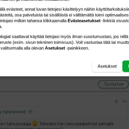
Vastaa
 evästeet, annat luvan tietojesi käsittelyyn näihin käyttötarkoituksiin
teitä, osa palveluista tai sisällöistä ei välttämättä toimi optimaalisest
intojasi milloin tahansa klikkaamalla
Evästeasetukset
-linkkiä sivust
#9
a.
ja
:
logiat saattavat käyttää tietojasi myös ilman suostumustasi, jos niillä
peruste (esim. sivun tekninen toimivuus). Voit vastustaa tätä tai muutt
tä heilaus tapahtui kännissä ja läpällä, kissantappo oli
 valitsemalla alla olevan
Asetukset
-painikkeen.
ksen eriarvoistavasta politiikasta. Mene takaisin uuninpankolle
eita.
Asetukset
uin talon tapa aina on
Vastaa
#10
y Appleseed
:
en talousosaaja.
Tekeekö hän talouslaskelmat samalla