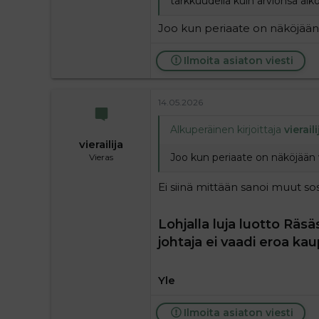
tarkkuudella kuin arvionsa al
Joo kun periaate on näköjään 
Ilmoita asiaton viesti
14.05.2026
Alkuperäinen kirjoittaja
vieraili
vierailija
Joo kun periaate on näköjään 
Vieras
Ei siinä mittään sanoi muut soss
Lohjalla luja luotto Räs
johtaja ei vaadi eroa ka
Yle
Ilmoita asiaton viesti