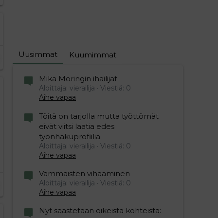
Uusimmat
Kuumimmat
Mika Moringin ihailijat
Aloittaja: vierailija
Viestiä: 0
Aihe vapaa
Töitä on tarjolla mutta työttömät
eivät viitsi laatia edes
työnhakuprofiilia
Aloittaja: vierailija
Viestiä: 0
Aihe vapaa
Vammaisten vihaaminen
Aloittaja: vierailija
Viestiä: 0
Aihe vapaa
Nyt säästetään oikeista kohteista: