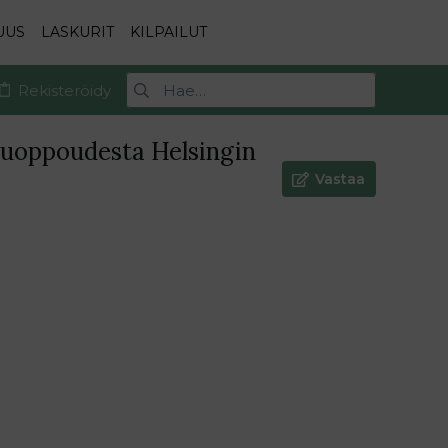
UUS
LASKURIT
KILPAILUT
Rekisteröidy
ijuoppoudesta Helsingin
Vastaa