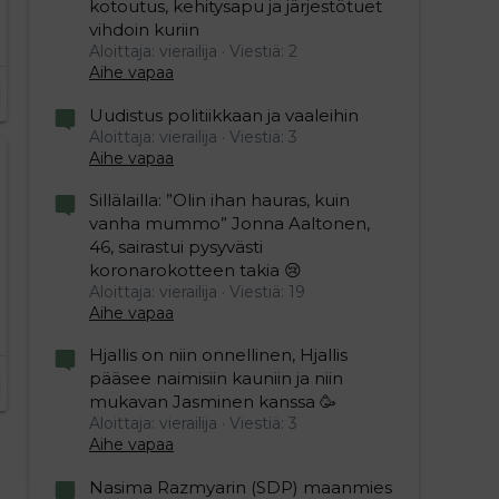
kotoutus, kehitysapu ja järjestötuet
vihdoin kuriin
Aloittaja: vierailija
Viestiä: 2
Aihe vapaa
Uudistus politiikkaan ja vaaleihin
Aloittaja: vierailija
Viestiä: 3
Aihe vapaa
Sillälailla: ”Olin ihan hauras, kuin
vanha mummo” Jonna Aaltonen,
46, sairastui pysyvästi
koronarokotteen takia 😢
Aloittaja: vierailija
Viestiä: 19
Aihe vapaa
Hjallis on niin onnellinen, Hjallis
pääsee naimisiin kauniin ja niin
mukavan Jasminen kanssa 🥳
Aloittaja: vierailija
Viestiä: 3
Aihe vapaa
Nasima Razmyarin (SDP) maanmies