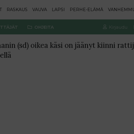
T
RASKAUS
VAUVA
LAPSI
PERHE-ELÄMÄ
VANHEMM
TTÄJÄT
OHJEITA
Kirjaudu
nin (sd) oikea käsi on jäänyt kiinni ratt
ellä