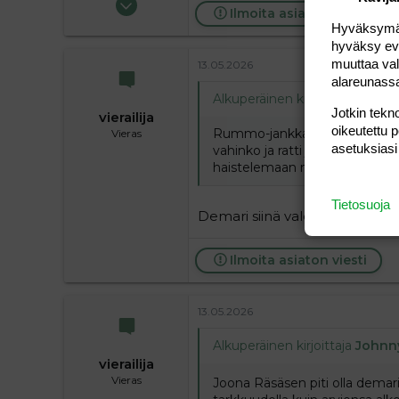
Ilmoita asiaton viesti
7 744
Hyväksymällä
1 315
hyväksy eväs
muuttaa val
113
13.05.2026
alareunass
Alkuperäinen kirjoittaja
vieraili
Jotkin tekno
vierailija
oikeutettu 
Rummo-jankkaajalle tiedoksi, et
Vieras
asetuksiasi
vahinko ja ratti johtui hallitu
haistelemaan mummosi kalsar
Tietosuoja
Demari siinä valehtelee niink
Ilmoita asiaton viesti
13.05.2026
Alkuperäinen kirjoittaja
Johnn
vierailija
Vieras
Joona Räsäsen piti olla demari