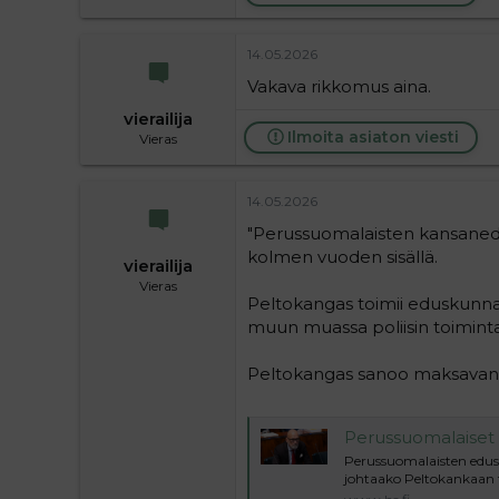
14.05.2026
Vakava rikkomus aina.
vierailija
Ilmoita asiaton viesti
Vieras
14.05.2026
"Perussuomalaisten kansaned
kolmen vuoden sisällä.
vierailija
Vieras
Peltokangas toimii eduskunna
muun muassa poliisin toimintaan
Peltokangas sanoo maksavans
Perussuomalaiset | Kolmann
Perussuomalaisten edus
johtaako Peltokankaan 