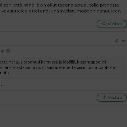
lä sen, että hänellä on ollut tapana ajaa autolla pienessä
n vakuuttelee ettei enä ikinä syyllisty moiseen pahuuteen.
Vastaa
#5
ja
:
tä heilaus tapahtui kännissä ja läpällä, kissantappo oli
ksen eriarvoistavasta politiikasta. Mene takaisin uuninpankolle
eita.
tä!
Vastaa