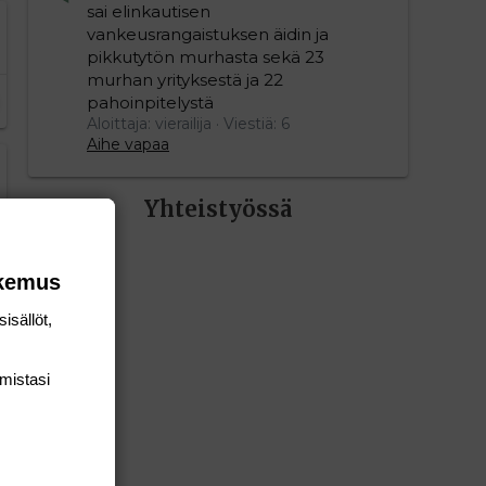
sai elinkautisen
vankeusrangaistuksen äidin ja
pikkutytön murhasta sekä 23
murhan yrityksestä ja 22
pahoinpitelystä
Aloittaja: vierailija
Viestiä: 6
Aihe vapaa
Yhteistyössä
okemus
isällöt,
mis­tasi