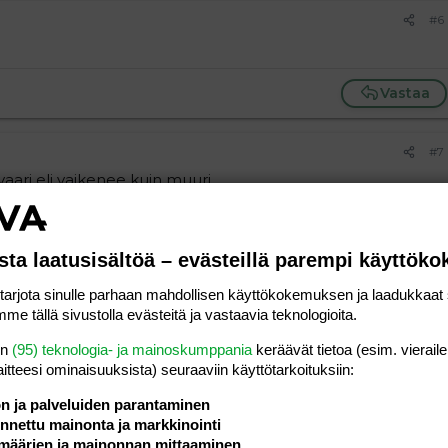
#6
Vastaa
#7
aari eli vaikenee kuin muuri.
sta laatusisältöä – evästeillä parempi käyttök
Vastaa
rjota sinulle parhaan mahdollisen käyttökokemuksen ja laadukkaat s
me tällä sivustolla evästeitä ja vastaavia teknologioita.
#8
en
(95) teknologia- ja mainoskumppania
keräävät tietoa (esim. vieraile
ien talousosaaja.
Tekeekö hän talouslaskelmat samalla
laitteesi ominaisuuk­sista) seuraaviin käyttötarkoituksiin:
lkoholin palamisesta maksassaan?
ön ja palveluiden parantaminen
nettu mainonta ja markkinointi
määrien ja mainonnan mittaaminen