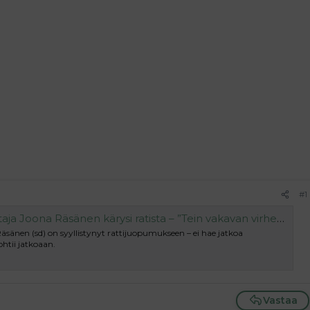
#1
 Joona Räsänen kärysi ratista – ”Tein vakavan virhearvion”
sänen (sd) on syyllistynyt rattijuopumukseen – ei hae jatkoa
ohtii jatkoaan.
Vastaa