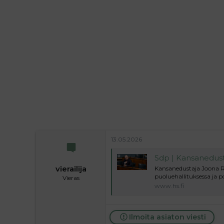
l
e
o
s
i
t
t
i
t
a
j
a
13.05.2026
Sdp | Kansanedustaja
vierailija
Kansanedustaja Joona Rä
puoluehallituksessa ja p
Vieras
www.hs.fi
Ilmoita asiaton viesti