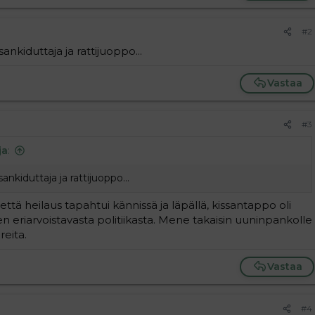
#2
ankiduttaja ja rattijuoppo...
Vastaa
#3
ja
:
ankiduttaja ja rattijuoppo...
ttä heilaus tapahtui kännissä ja läpällä, kissantappo oli
ksen eriarvoistavasta politiikasta. Mene takaisin uuninpankolle
eita.
Vastaa
#4