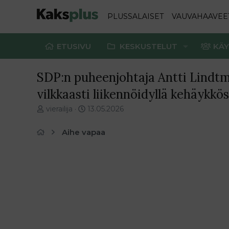
PLUSSALAISET
VAUVAHAAVEE
ETUSIVU
KESKUSTELUT
KÄY
SDP:n puheenjohtaja Antti Lindtma
vilkkaasti liikennöidyllä kehäykkös
V
E
vierailija
13.05.2026
i
n
e
s
Aihe vapaa
s
i
t
m
i
m
k
ä
e
i
t
n
j
e
u
n
n
v
a
i