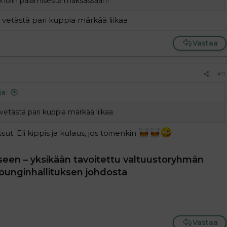
koholin palamisesta maksassaan?
vetästä pari kuppia märkää liikaa
Vastaa
#11
ja
:
vetästä pari kuppia märkää liikaa
ut. Eli kippis ja kulaus, jos toinenkin
äseen – yksikään tavoitettu valtuustoryhmän
upunginhallituksen johdosta​
Vastaa