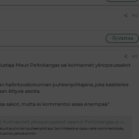
#12
Vastaa
#13
ustaja Mauri Peltokangas sai kolmannet ylinopeussakot
n hallintovaliokunnan puheenjohtajana, joka käsittelee
 liittyviä asioita.
a sakot, mutta ei kommentoi asiaa enempää."
et ylinopeussakot saanut Peltokangas ei väisty hallintovaliokunnan johdosta
kuntaryhmän puheenjohtaja Jani Mäkelä ei osaa vielä kommentoida,
tuomio jatkotoimiin.