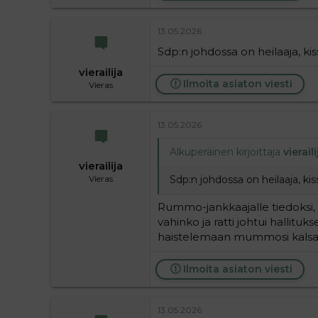
13.05.2026
Sdp:n johdossa on heilaaja, kiss
vierailija
Ilmoita asiaton viesti
Vieras
13.05.2026
Alkuperäinen kirjoittaja
vieraili
vierailija
Sdp:n johdossa on heilaaja, kiss
Vieras
Rummo-jankkaajalle tiedoksi, e
vahinko ja ratti johtui hallitu
haistelemaan mummosi kalsar
Ilmoita asiaton viesti
13.05.2026