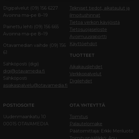
Digipalvelut (09) 156 6227
Tekniset tiedot, aikataulut ja
Avoinna ma–pe 8–19
ilmoitushinnat
Tietoa verkon kävijöistä
Painettu lehti (09) 156 665
Tietosuojaseloste
Avoinna ma–pe 8–19
Avoimuusraportti
Käyttöehdot
Otavamedian vaihde (09) 156
61
TUOTTEET
Sähköposti (digi)
Aikakauslehdet
digi@otavamedia.fi
Verkkopalvelut
Sähköposti
Digilehdet
asiakaspalvelu@otavamedia.fi
POSTIOSOITE
OTA YHTEYTTÄ
Uudenmaankatu 10
Toimitus
00015 OTAVAMEDIA
Palautelomake
Päätoimittaja: Erkki Meriluoto
Toimituspäällikkö: Anu