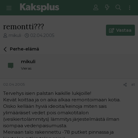
remontti???
Vastaa
V
E
mikuli
02.04.2005
i
n
e
s
Perhe-elämä
s
i
t
m
mikuli
i
m
Vieras
k
ä
e
i
t
n
02.04.2005
#1
j
e
Tervehys isien palstan kaikille lukijoille!
u
n
Kevät koittaa ja on aika alkaa remontoimaan kotia.
n
v
a
i
Oisko kellään hyviä ideoita/keinoja miten sais
l
e
ylimääräiset vedet pois omakotitalon
o
s
(vesikiertolämmitys) lämmitys järjestelmästä ilman
i
t
isompaa vedenpaisumusta.
t
i
Meinaan talo rakennettu -78 putket pinnassa ja
t