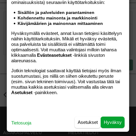
ominaisuuk­sista) seuraaviin käyttötarkoituksiin:
Sisällön ja palveluiden parantaminen
Kohdennettu mainonta ja markkinointi
Järjestetty lista
Lihavoitu
Kursivoitu
Laajennettuun editoriin…
Lista
Laajennettuun editoriin…
Lisää hyperlinkki
Lisää kuva
Hymiöt
Laajennettuun editorii
Kumoa
Laajennettuu
Esikat
Kävijämäärien ja mainonnan mittaaminen
Järjestämätön lista
Kirjoita vastaus...
Tasaa vasemmalle
9
Normal
Tallenna luonnos
Arial
Fontin koko
Tasaus
Lainaus
Tee uudelleen
Lisää video/media
BBCode-näkymä
Tekstiväri
Paragraph format
Lisää taulukko
Poista muotoilu
Kirjasintyyli
Insert horizontal line
Luonnokset
Yliviivaa
Spoiler
Alleviivattu
Koodi
Rivinsisäinen koodi
Rivinsisäinen spoiler
Hyväksymällä evästeet, annat luvan tietojesi käsittelyyn
näihin käyttötarkoituksiin. Mikäli et hyväksy evästeitä,
10
Poista luonnos
Book Antiqua
Suurenna sisennystä
Heading 1
Keskitä
osa palveluista tai sisällöistä ei välttämättä toimi
12
Courier New
optimaalisesti. Voit muuttaa valintojasi milloin tahansa
Pienennä sisennystä
Tasaa oikealle
Heading 2
klikkaamalla
Evästeasetukset
-linkkiä sivuston
15
Georgia
alareunassa.
Justify text
Heading 3
Lähetä vastaus
18
Tahoma
Jotkin teknologiat saattavat käyttää tietojasi myös ilman
suostumustasi, jos niillä on siihen oikeutettu peruste
22
Times New Roman
(esim. sivun tekninen toimivuus). Voit vastustaa tätä tai
26
Trebuchet MS
muuttaa kaikkia asetuksiasi valitsemalla alla olevan
Asetukset
-painikkeen.
Perhe-elämä
Verdana
Asetukset
Hyväksy
Tietosuoja
ASIAKASPALVELU
MEDIATIEDOT