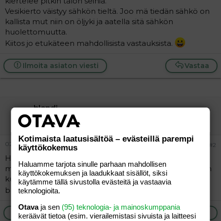
kiertelee pitkin talon seiniä.
a
Vesikierto väistyy sähkön tieltä. Joo mä tiedän sähkö on
j
kallista mut niin on öljyki ja aatella sitä sähkön
a
huolettomuutta.
Kiitos jo etukäteen mahdollisista vastauksista.
Ilmoita asiaton viesti
Vastaa
blondi
Vieras
Kotimaista laatusisältöä – evästeillä parempi
02.04.2005
#2
käyttökokemus
Höh.. eikö teillä ole pannuhuoneessa sellainen hana
Haluamme tarjota sinulle parhaan mahdollisen
mistä voi tyhjentää putkiston vedestä , niin meillä tehtiin
käyttökokemuksen ja laadukkaat sisällöt, siksi
kun vaihdettiin vesikiertoinen patteri.... vai olenko niiiin
käytämme tällä sivustolla evästeitä ja vastaavia
blondi etten ymmärtänyt kysymystä
teknologioita.
Otava
ja sen
(95) teknologia- ja mainoskumppania
Ilmoita asiaton viesti
Vastaa
keräävät tietoa (esim. vierailemis­tasi sivuista ja laitteesi