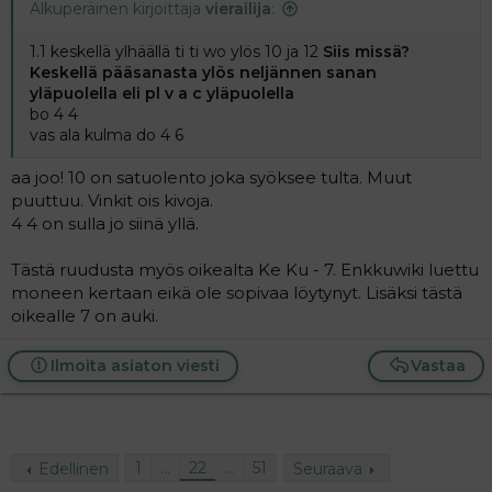
Alkuperäinen kirjoittaja
vierailija
:
1.1 keskellä ylhäällä ti ti wo ylös 10 ja 12
Siis missä?
Keskellä pääsanasta ylös neljännen sanan
yläpuolella eli pl v a c yläpuolella
bo 4 4
vas ala kulma do 4 6
aa joo! 10 on satuolento joka syöksee tulta. Muut
puuttuu. Vinkit ois kivoja.
4 4 on sulla jo siinä yllä.
Tästä ruudusta myös oikealta Ke Ku - 7. Enkkuwiki luettu
moneen kertaan eikä ole sopivaa löytynyt. Lisäksi tästä
oikealle 7 on auki.
Ilmoita asiaton viesti
Vastaa
1
…
22
…
51
Edellinen
Seuraava