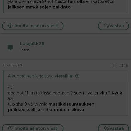
yläpuolella oleva 5+5-8
Tästä tais olla vinkattu että
jaliksen mm-kisojen palkinto
Ilmoita asiaton viesti
Vastaa
Lukija2k26
Jäsen
08.06.2026
#548
Alkuperäinen kirjoittaja
vierailija
:
4.5
dea not 11, mitä tässä haetaan ? suom. vai enkku ?
Ryuk
5.4
tup sha 9 väliviivalla
musiikkisuuntauksen
poikkeuksellisen ihannoitu esikuva
Ilmoita asiaton viesti
Vastaa