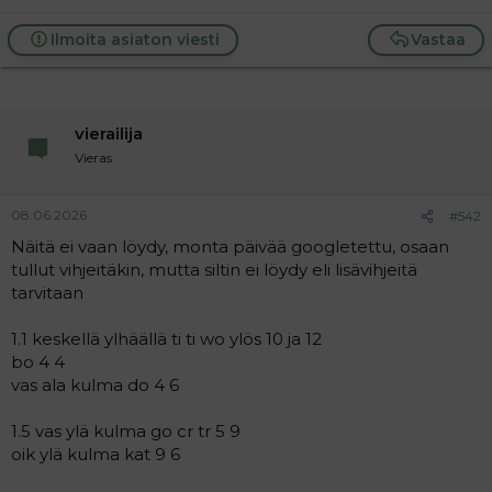
4.3
tämäkin ihan vieras aihe,
Ilmoita asiaton viesti
Vastaa
pääsanansta 9
Olikohan tää ruotsalainen. Google ja
tekoäly tarjoaa tätä aina vaihtoehtona kun etsii
tubettajia
pääsanasta 10 (ylös)
vierailija
pääsanasta 10 ( vasen)
Vieras
08.06.2026
#542
Näitä ei vaan löydy, monta päivää googletettu, osaan
tullut vihjeitäkin, mutta siltin ei löydy eli lisävihjeitä
tarvitaan
1.1 keskellä ylhäällä ti ti wo ylös 10 ja 12
bo 4 4
vas ala kulma do 4 6
1.5 vas ylä kulma go cr tr 5 9
oik ylä kulma kat 9 6