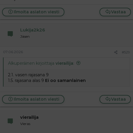
Ilmoita asiaton viesti
Vastaa
Lukija2k26
Jäsen
07.06.2026
#529
Alkuperäinen kirjoittaja
vierailija
:
2.1. vasen rajasana 9
1.5. rajasana alas 9
Ei oo samanlainen
Ilmoita asiaton viesti
Vastaa
vierailija
Vieras