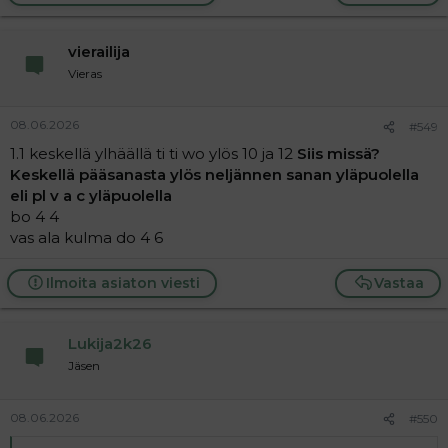
vierailija
Vieras
08.06.2026
#549
1.1 keskellä ylhäällä ti ti wo ylös 10 ja 12
Siis missä?
Keskellä pääsanasta ylös neljännen sanan yläpuolella
eli pl v a c yläpuolella
bo 4 4
vas ala kulma do 4 6
Ilmoita asiaton viesti
Vastaa
Lukija2k26
Jäsen
08.06.2026
#550