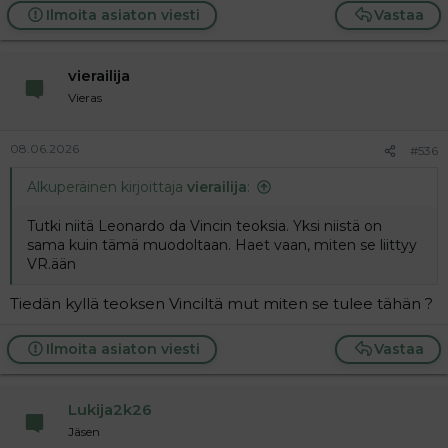
yhden näistä sanoista suoraan Antti paalasen umk
Ilmoita asiaton viesti
Vastaa
biisistä ja toinen näistä on synonyymi siinä
esintyvälle sanalle
vierailija
Vieras
08.06.2026
#536
Alkuperäinen kirjoittaja
vierailija
:
Tutki niitä Leonardo da Vincin teoksia. Yksi niistä on
sama kuin tämä muodoltaan. Haet vaan, miten se liittyy
VR.ään
Tiedän kyllä teoksen Vinciltä mut miten se tulee tähän ?
Ilmoita asiaton viesti
Vastaa
Lukija2k26
Jäsen