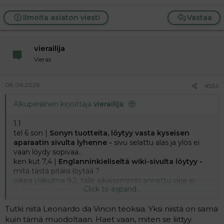
Ilmoita asiaton viesti
Vastaa
vierailija
Vieras
08.06.2026
#534
Alkuperäinen kirjoittaja
vierailija
:
1.1
tel 6 son |
Sonyn tuotteita, löytyy vasta kyseisen
aparaatin sivulta lyhenne -
sivu selattu alas ja ylös ei
vaan löydy sopivaa..
ken kut 7,4 |
Englanninkieliseltä wiki-sivulta löytyy -
mitä tästä pitäisi löytää ?
oikea yläkulma 9,2, tälle aikaisemmin annettu virje ei
Click to expand...
aukea, edelleenkään
Tutki niitä Leonardo da Vincin teoksia. Yksi niistä on sama
kuin tämä muodoltaan. Haet vaan, miten se liittyy