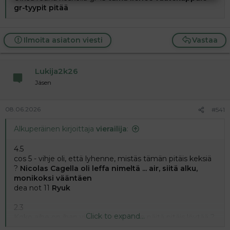
gr-tyypit pitää
Ilmoita asiaton viesti
Vastaa
Lukija2k26
Jäsen
08.06.2026
#541
Alkuperäinen kirjoittaja
vierailija
:
4.5
cos 5 - vihje oli, että lyhenne, mistäs tämän pitäis keksiä
?
Nicolas Cagella oli leffa nimeltä ... air, siitä alku,
monikoksi vääntäen
dea not 11
Ryuk
2.3
Click to expand...
Koko aihe on ihan vieras eli mistähän näitä pitäis löytää ?