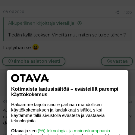
08.06.2026
#538
Alkuperäinen kirjoittaja
vierailija
:
Tiedän kyllä teoksen Vinciltä mut miten se tulee tähän ?
Löytyihän se
Ilmoita asiaton viesti
Vastaa
vierailija
Vieras
Kotimaista laatusisältöä – evästeillä parempi
käyttökokemus
08.06.2026
#539
Haluamme tarjota sinulle parhaan mahdollisen
käyttökokemuksen ja laadukkaat sisällöt, siksi
4.5
käytämme tällä sivustolla evästeitä ja vastaavia
cos 5 - vihje oli, että lyhenne, mistäs tämän pitäis keksiä ?
teknologioita.
dea not 11
Otava
ja sen
(95) teknologia- ja mainoskumppania