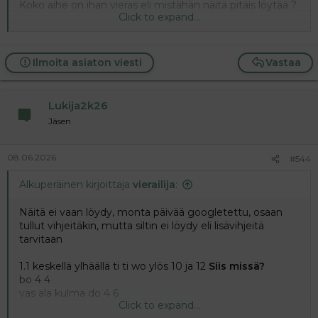
Koko aihe on ihan vieras eli mistähän näitä pitäis löytää ?
Click to expand...
4.3
tämäkin ihan vieras aihe,
pääsanansta 9
Ilmoita asiaton viesti
Vastaa
pääsanasta 10 (ylös) Australiasta. Ruoalla sotkija
pääsanasta 10 ( vasen) rauski
Lukija2k26
Jäsen
08.06.2026
#544
Alkuperäinen kirjoittaja
vierailija
:
Näitä ei vaan löydy, monta päivää googletettu, osaan
tullut vihjeitäkin, mutta siltin ei löydy eli lisävihjeitä
tarvitaan
1.1 keskellä ylhäällä ti ti wo ylös 10 ja 12
Siis missä?
bo 4 4
vas ala kulma do 4 6
Click to expand...