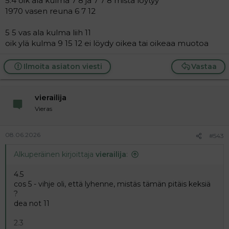
5.4 oik ala kulma 7 8 ja 7 7 8 mistä löytyy
1970 vasen reuna 6 7 12
5 5 vas ala kulma liih 11
oik ylä kulma 9 15 12 ei löydy oikea tai oikeaa muotoa
Ilmoita asiaton viesti
Vastaa
vierailija
Vieras
08.06.2026
#543
Alkuperäinen kirjoittaja
vierailija
:
4.5
cos 5 - vihje oli, että lyhenne, mistäs tämän pitäis keksiä
?
dea not 11
2.3