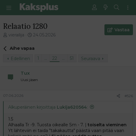
Relaatio 1280
Vastaa
V
E
vierailija
24.05.2026
i
n
e
s
Aihe vapaa
s
i
t
m
1
…
22
…
51
Edellinen
Seuraava
i
m
k
ä
Tux
e
i
Uusi jäsen
t
n
j
e
u
n
07.06.2026
#526
n
v
a
i
Alkuperäinen kirjoittaja
Lukija620564
:
l
e
o
s
1.5
i
t
Alhaalla Tr -9. Tuosta oikealle Sm - 7. |
toiselta vieminen
t
i
Yt lähteviin ei taida "takakautta" päästä vaan pitää vaan
t