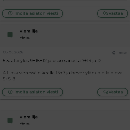
1.5 vas ylä kulma go cr tr 5 9
oik ylä kulma kat 9 6
Ilmoita asiaton viesti
Vastaa
2.1 keskellä alhaalla 10 2 8 ei löydy oikeaa sanamuotoa
sarvien ilmaisuun
sor sor sormileikki alkaa, mitkä
niistä on käytössä?
vierailija
oik reuna fes 8, joka on numroc alla
Vieras
vas reuna keskellä bäpai 12
gen 7 4
08.06.2026
#545
2.2 ylhäällä keskellä 3 4 5
5.5. atei ylös 9+15+12 ja usko sanasta 7+14 ja 12
oikealla 4 6
oikella 4 6 7
4.1. osk vieressä oikealla 15+7 ja bever yläpuolella oleva
2.5 mitä näissä haetaan, kun ei mikään vaatetyyli kelpaa
5+5-8
Muutama tyylilaji on löytynyt, niistä sitten varmaan
niitä vaatekappaleita. Vaikka semmonen millä on
Ilmoita asiaton viesti
Vastaa
pitkä piikikäs ja kapea pystytukka tai semmonen kun
otetaan hymiön englannin kielisestä nimestä pari
kirjainta pois
4.3 pääsana oikealle 4
vierailija
ylhäällä 1 5 5 7 9 8
Vieras