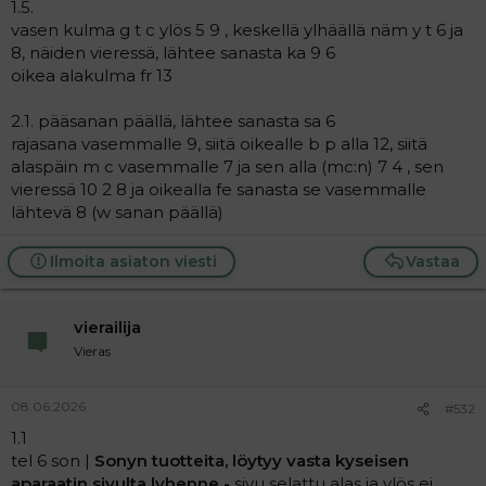
1.5.
vasen kulma g t c ylös 5 9 , keskellä ylhäällä näm y t 6 ja
8, näiden vieressä, lähtee sanasta ka 9 6
oikea alakulma fr 13
2.1. pääsanan päällä, lähtee sanasta sa 6
rajasana vasemmalle 9, siitä oikealle b p alla 12, siitä
alaspäin m c vasemmalle 7 ja sen alla (mc:n) 7 4 , sen
vieressä 10 2 8 ja oikealla fe sanasta se vasemmalle
lähtevä 8 (w sanan päällä)
Ilmoita asiaton viesti
Vastaa
vierailija
Vieras
08.06.2026
#532
1.1
tel 6 son |
Sonyn tuotteita, löytyy vasta kyseisen
aparaatin sivulta lyhenne -
sivu selattu alas ja ylös ei