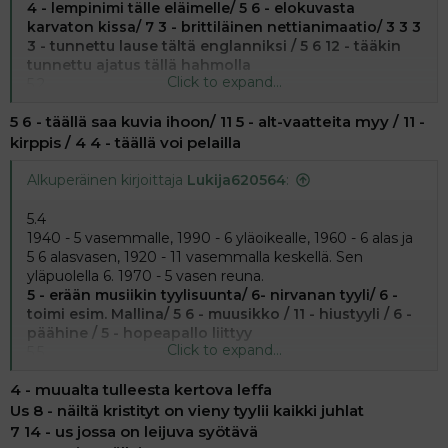
oleva kulkuneuvo
4 - lempinimi tälle eläimelle/ 5 6 - elokuvasta
karvaton kissa/ 7 3 - brittiläinen nettianimaatio/ 3 3 3
4.3
3 - tunnettu lause tältä englanniksi / 5 6 12 - tääkin
Pääsanasta vasemmalle 7 ja 10. Oikealle 4.
tunnettu ajatus tällä hahmolla
N22 - "18". Oikealla alhaalla "3 5 8"
Click to expand...
5.2
Pääsanasta alavasen 6. Sen alapuolella Ha - 6 4. TrOh - 7.
5 6 - täällä saa kuvia ihoon/ 11 5 - alt-vaatteita myy / 11 -
6 - tällaista on esim kävely ja pyöräily/ 6 4 - tämän
osan treeniliike / troh 7 - on olemassa tällaisia kisoja
kirppis / 4 4 - täällä voi pelailla
5.3
Pääsanasta vasemmalle 5 6. Oikealle 11 5 ja 11 (rk
Alkuperäinen kirjoittaja
Lukija620564
:
yläpuolella). Vasemmalle kp ja kk välissä 4 4
5.4
1940 - 5 vasemmalle, 1990 - 6 yläoikealle, 1960 - 6 alas ja
5 6 alasvasen, 1920 - 11 vasemmalla keskellä. Sen
yläpuolella 6. 1970 - 5 vasen reuna.
5 - erään musiikin tyylisuunta/ 6- nirvanan tyyli/ 6 -
toimi esim. Mallina/ 5 6 - muusikko / 11 - hiustyyli / 6 -
päähine / 5 - hopeapallo liittyy
Click to expand...
5.5
Pääsanan yläpuolella 4. Us - 8 vasemmalle, 7 14 oikeelle,
4 - muualta tulleesta kertova leffa
12 alavasen. At - 9 15 12. Alaoikeelle Pn - 8 9. Alaoikeella
Le - 8 6.
Us 8 - näiltä kristityt on vieny tyylii kaikki juhlat
7 14 - us jossa on leijuva syötävä