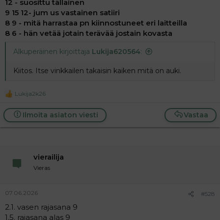
12 - suosittu tällainen
9 15 12- jum us vastainen satiiri
8 9 - mitä harrastaa pn kiinnostuneet eri laitteilla
8 6 - hän vetää jotain terävää jostain kovasta
Alkuperäinen kirjoittaja
Lukija620564
:
Kiitos. Itse vinkkailen takaisin kaiken mitä on auki.
Lukija2k26
R
e
a
Ilmoita asiaton viesti
Vastaa
c
t
i
o
n
vierailija
s
:
Vieras
07.06.2026
#528
2.1. vasen rajasana 9
1.5. rajasana alas 9