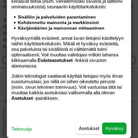
2.3
keräävät tietoa (esim. vierailemis­tasi sivuista ja laitteesi
ominaisuuk­sista) seuraaviin käyttötarkoituksiin:
Koko aihe on ihan vieras eli mistähän näitä pitäis löytää ?
Sisällön ja palveluiden parantaminen
4.3
Kohdennettu mainonta ja markkinointi
tämäkin ihan vieras aihe,
Kävijämäärien ja mainonnan mittaaminen
pääsanansta 9
Hyväksymällä evästeet, annat luvan tietojesi käsittelyyn
pääsanasta 10 (ylös)
näihin käyttötarkoituksiin. Mikäli et hyväksy evästeitä,
pääsanasta 10 ( vasen)
osa palveluista tai sisällöistä ei välttämättä toimi
optimaalisesti. Voit muuttaa valintojasi milloin tahansa
Ilmoita asiaton viesti
Vastaa
klikkaamalla
Evästeasetukset
-linkkiä sivuston
alareunassa.
Jotkin teknologiat saattavat käyttää tietojasi myös ilman
Lukija2k26
suostumustasi, jos niillä on siihen oikeutettu peruste
Jäsen
(esim. sivun tekninen toimivuus). Voit vastustaa tätä tai
muuttaa kaikkia asetuksiasi valitsemalla alla olevan
Asetukset
-painikkeen.
08.06.2026
#540
Alkuperäinen kirjoittaja
vierailija
:
5.4 vuosiluvut puuttuu:
Asetukset
Hyväksy
Tietosuoja
Oikea reuna keskellä gr 13
tämä lienee vaatekappale