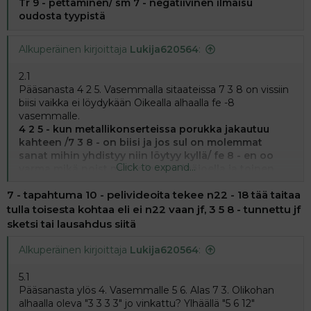
Tr 9 - pettäminen/ sm 7 - negatiivinen ilmaisu
Pääsanasta alavasen 6. Sen alapuolella Ha - 6 4. TrOh - 7.
oudosta tyypistä
5.3
Pääsanasta vasemmalle 5 6. Oikealle 11 5 ja 11 (rk
Alkuperäinen kirjoittaja
Lukija620564
:
yläpuolella). Vasemmalle kp ja kk välissä 4 4
2.1
5.4
Pääsanasta 4 2 5. Vasemmalla sitaateissa 7 3 8 on vissiin
1940 - 5 vasemmalle, 1990 - 6 yläoikealle, 1960 - 6 alas ja
biisi vaikka ei löydykään Oikealla alhaalla fe -8
5 6 alasvasen, 1920 - 11 vasemmalla keskellä. Sen
vasemmalle.
yläpuolella 6. 1970 - 5 vasen reuna.
4 2 5 - kun metallikonserteissa porukka jakautuu
kahteen /7 3 8 - on biisi ja jos sul on molemmat
5.5
sanat mihin yhdistyy niin löytyy kyllä/ fe 8 - en oo
Pääsanan yläpuolella 4. Us - 8 vasemmalle, 7 14 oikeelle,
Click to expand...
varma mikä noist mut toinen seinäjoella ja toinen
12 alavasen. At - 9 15 12. Alaoikeelle Pn - 8 9. Alaoikeella
yleensä järjestettiin hyvinkäällä
Le - 8 6.
7 - tapahtuma 10 - pelivideoita tekee n22 - 18 tää taitaa
2.2.
Näitä puuttuu aivan älyttömästi. Kysytään vaikka
tulla toisesta kohtaa eli ei n22 vaan jf, 3 5 8 - tunnettu jf
Kiitos. Itse vinkkailen takaisin kaiken mitä on auki.
pääsanasta alavasemmalle 6 6 ja 5 5 sekä alas 5 2 5.
6 6 -
sketsi tai lausahdus siitä
leffa jossa kehot vaihtuu 5 5 - netflixin teinileffa
aiheesta 5 2 5 kertoo oikeen bändin tarinaa
Alkuperäinen kirjoittaja
Lukija620564
:
3.1
5.1
Oikealla Fu - 6 7. Cl ja ID välissä 15 ja siitä yläoikealle 9.
Fu
Pääsanasta ylös 4. Vasemmalle 5 6. Alas 7 3. Olikohan
- 6 7 - työpaikka cl 15 "kulkuneuvo" 9 - samaa sarjaa
alhaalla oleva "3 3 3 3" jo vinkattu? Ylhäällä "5 6 12"