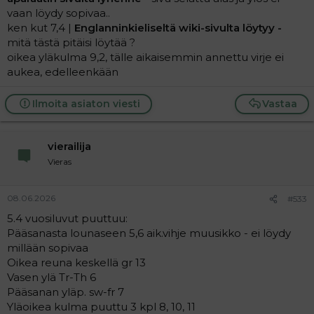
vaan löydy sopivaa..
ken kut 7,4 |
Englanninkieliseltä wiki-sivulta löytyy -
mitä tästä pitäisi löytää ?
oikea yläkulma 9,2, tälle aikaisemmin annettu virje ei
aukea, edelleenkään
Ilmoita asiaton viesti
Vastaa
vierailija
Vieras
08.06.2026
#533
5.4 vuosiluvut puuttuu:
Pääsanasta lounaseen 5,6 aik.vihje muusikko - ei löydy
millään sopivaa
Oikea reuna keskellä gr 13
Vasen ylä Tr-Th 6
Pääsanan yläp. sw-fr 7
Yläoikea kulma puuttu 3 kpl 8, 10, 11