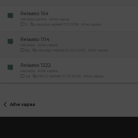
Relaatio 154
vierailija-jonna
Aihe vapaa
vierailija
11.11.2016
Aihe vapaa
3
Relaatio 1114
vierailija
Aihe vapaa
vierailija
14.04.2025
Aihe vapaa
85
Relaatio 1222
vierailija
Aihe vapaa
MAG1
01.01.2026
Aihe vapaa
43
Aihe vapaa