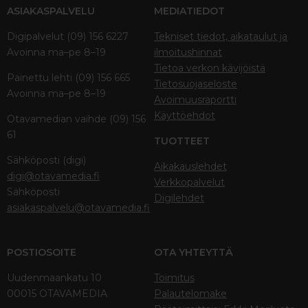
ASIAKASPALVELU
MEDIATIEDOT
Digipalvelut (09) 156 6227
Tekniset tiedot, aikataulut ja
Avoinna ma–pe 8–19
ilmoitushinnat
Tietoa verkon kävijöistä
Painettu lehti (09) 156 665
Tietosuojaseloste
Avoinna ma–pe 8–19
Avoimuusraportti
Käyttöehdot
Otavamedian vaihde (09) 156
61
TUOTTEET
Sähköposti (digi)
Aikakauslehdet
digi@otavamedia.fi
Verkkopalvelut
Sähköposti
Digilehdet
asiakaspalvelu@otavamedia.fi
POSTIOSOITE
OTA YHTEYTTÄ
Uudenmaankatu 10
Toimitus
00015 OTAVAMEDIA
Palautelomake