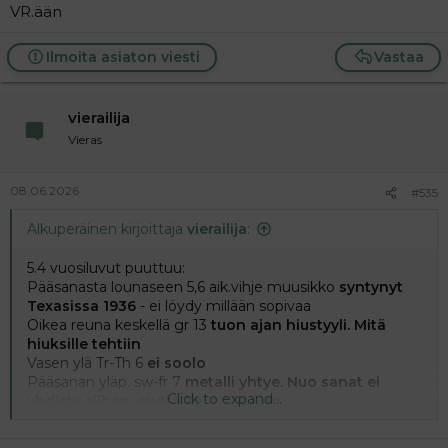
VR.ään
Ilmoita asiaton viesti
Vastaa
vierailija
Vieras
08.06.2026
#535
Alkuperäinen kirjoittaja
vierailija
:
5.4 vuosiluvut puuttuu:
Pääsanasta lounaseen 5,6 aik.vihje muusikko
syntynyt
Texasissa 1936
- ei löydy millään sopivaa
Oikea reuna keskellä gr 13
tuon ajan hiustyyli. Mitä
hiuksille tehtiin
Vasen ylä Tr-Th 6
ei soolo
Pääsanan yläp. sw-fr 7
metalli yhtye. Nuo sanat ei
Click to expand...
yhdisty siihen, mutta kai se tuo on.
Yläoikea kulma puuttu 3 kpl 8, 10, 11 10 on gothic
musiikki genre. 8 on hiustyyli. 11 on hiustyyli.
Löydät