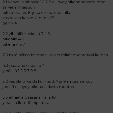
2.1 keskellä alhaalla 10 2 8 ei löydy oikeaa sanamuotoa
sarvien ilmaisuun
oik reuna fes 8, joka on numroc alla
vas reuna keskellä bäpai 12
gen 7 4
2.2 ylhäällä keskellä 3 4 5
oikealla 4 6
oikella 4 6 7
2.5 mitä näissä haetaan, kun ei mikään vaatetyyli kelpaa
4.3 pääsana oikealle 4
ylhäällä 1 5 5 7 9 8
5.2 vas ylä tr kaikki kolme, 3, 7 ja 9 mikään ei sovi
juok 9 ei löydy oikeaa hidasta muotoa
5.3 alhaalla pääsanan alla 10
ylhäällä llem 10 hipsuissa