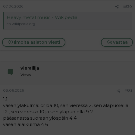
07.06.2026
#530
Heavy metal music - Wikipedia
en.wikipedia.org
Ilmoita asiaton viesti
Vastaa
vierailija
Vieras
08.06.2026
#531
1.1.
vasen yläkulma: cr ba 10, sen vieressä 2, sen alapuolella
12 , sen vieressä 10 ja sen yläpuolella 9 2
pääsanasta suoraan ylöspäin 4 4
vasen alalkulma 4 6