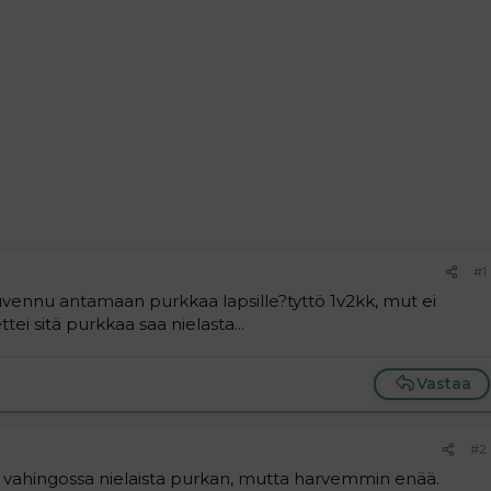
#1
ruvennu antamaan purkkaa lapsille?tyttö 1v2kk, mut ei
ei sitä purkkaa saa nielasta...
Vastaa
#2
elä vahingossa nielaista purkan, mutta harvemmin enää.