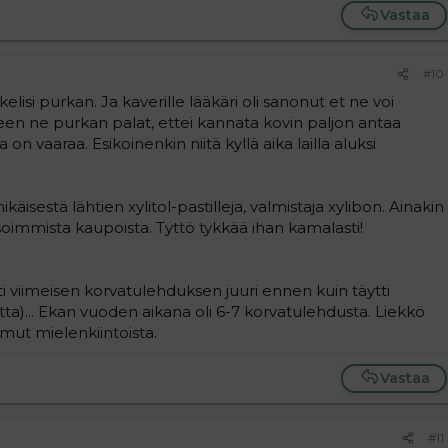
Vastaa
#10
kelisi purkan. Ja kaverille lääkäri oli sanonut et ne voi
een ne purkan palat, ettei kannata kovin paljon antaa
on vaaraa. Esikoinenkin niitä kyllä aika lailla aluksi
äisestä lähtien xylitol-pastilleja, valmistaja xylibon. Ainakin
oimmista kaupoista. Tyttö tykkää ihan kamalasti!
rasti viimeisen korvatulehduksen juuri ennen kuin täytti
tta)... Ekan vuoden aikana oli 6-7 korvatulehdusta. Liekkö
, mut mielenkiintoista.
Vastaa
#11