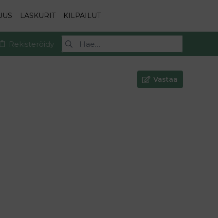
UUS
LASKURIT
KILPAILUT
Rekisteröidy
Vastaa