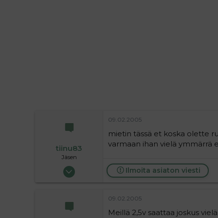
i
t
t
i
t
a
j
a
09.02.2005
mietin tässä et koska olette 
varmaan ihan vielä ymmärrä ett
tiinu83
Jäsen
19.06.2004
Ilmoita asiaton viesti
342
0
09.02.2005
16
Meillä 2,5v saattaa joskus vi