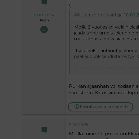
\
memmu
Alkuperäinen kirjoittaja
10.02.2
Jäsen
Meillä 2-vuotiaskin vielä nieles
18.05.2004
jäädä sinne umpisuoleen ne pur
777
muutamasta on vaaraa. Esikoinenk
0
16
Itse olenkin antanut jo vuodenik
pääkaupunkiseudulta löytyy is
Ja tajusin juuri että tyttö sai
(nyt toisiaan kaksi vuotta)... 
yhteyttä... En tiedä, en, mut m
Purkan sijaanhan voi tosiaan an
suolistoon. Kiitos vinkistä! Eip
Ilmoita asiaton viesti
11.02.2005
Meillä toinen lapsi sai purkkaa