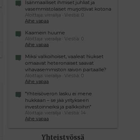
Isänmaalliset ihmiset juhliat ja
vasemmistolaiset murjottivat kotona
Aloittaja: vierailija
Viestiä: 0
Aihe vapaa
Kaamein huume
Aloittaja: vierailija
Viestiä: 0
Aihe vapaa
Miksi valkoihoiset, vaaleat hiukset
omaavat heteronaiset saavat
vihavasemmiston raivon partaalle?
Aloittaja: vierailija
Viestiä: 0
Aihe vapaa
"Yhteisöveron lasku ei mene
hukkaan – se jää yritykseen
investoinneiksi ja palkkoihin"
Aloittaja: vierailija
Viestiä: 14
Aihe vapaa
Yhteistyössä