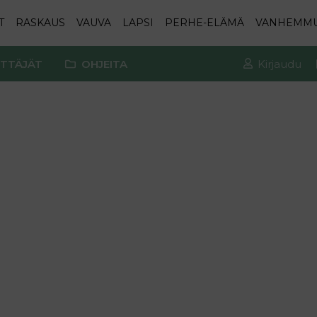
T
RASKAUS
VAUVA
LAPSI
PERHE-ELÄMÄ
VANHEMM
TTÄJÄT
OHJEITA
Kirjaudu