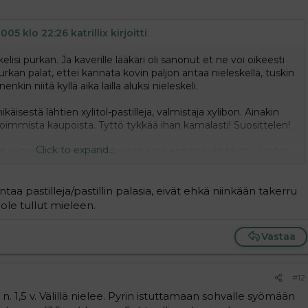
005 klo 22:26 katrillix kirjoitti
:
kelisi purkan. Ja kaverille lääkäri oli sanonut et ne voi oikeesti
kan palat, ettei kannata kovin paljon antaa nieleskellä, tuskin
in niitä kyllä aika lailla aluksi nieleskeli.
äisestä lähtien xylitol-pastilleja, valmistaja xylibon. Ainakin
oimmista kaupoista. Tyttö tykkää ihan kamalasti! Suosittelen!
Click to expand...
rasti viimeisen korvatulehduksen juuri ennen kuin täytti vuoden
Ekan vuoden aikana oli 6-7 korvatulehdusta. Liekkö asioilla
ielenkiintoista.
taa pastilleja/pastillin palasia, eivät ehkä niinkään takerru
ä ole tullut mieleen.
Vastaa
#12
 n. 1,5 v. Välillä nielee. Pyrin istuttamaan sohvalle syömään