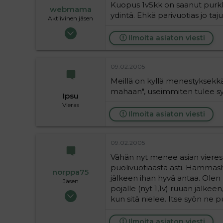
Kuopus 1v5kk on saanut purkka
webmama
ydintä. Ehkä parivuotias jo taj
Aktiivinen jäsen
18.05.2004
Ilmoita asiaton viesti
1 985
0
36
09.02.2005
Meillä on kyllä menestyksekkä
mahaan", useimmiten tulee s
Ipsu
Vieras
Ilmoita asiaton viesti
09.02.2005
Vähän nyt menee asian vieres
puolivuotiaasta asti. Hammashoi
norppa75
jälkeen ihan hyvä antaa. Olen 
Jäsen
pojalle (nyt 1,1v) ruuan jälkeen
02.09.2004
kun sitä nielee. Itse syön ne p
183
0
Ilmoita asiaton viesti