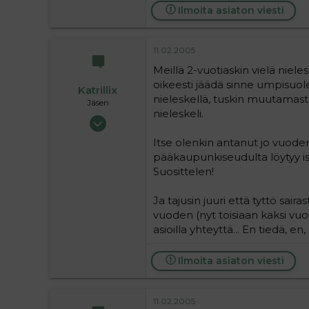
16
Ilmoita asiaton viesti
11.02.2005
Meillä 2-vuotiaskin vielä nieles
oikeesti jäädä sinne umpisuol
Katrillix
nieleskellä, tuskin muutamasta 
Jäsen
nieleskeli.
06.12.2004
212
Itse olenkin antanut jo vuodenik
0
pääkaupunkiseudulta löytyy is
16
Suosittelen!
Ja tajusin juuri että tyttö sai
vuoden (nyt toisiaan kaksi vuo
asioilla yhteyttä... En tiedä, en
Ilmoita asiaton viesti
11.02.2005