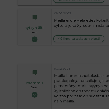
16
09.02.2005
Meillä ei ole vielä edes kokeil
xylitolia joko Xylisuu-nimistä t
tytsyn äiti
Jäsen
01.11.2004
Ilmoita asiaton viesti
33
0
6
10.02.2005
Meille hammashoitolasta suosit
purkkapaloja ruokailujen jälk
memmu
pienentänyt purkkatyynyn noin
Jäsen
Xylitolinhan on todettu ehkäise
18.05.2004
kertaa päivässä on suositeltu an
777
näin meillä.
0