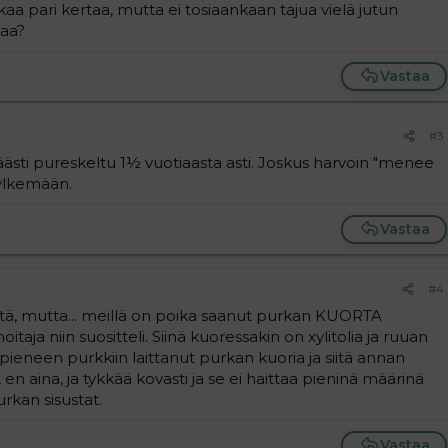
a pari kertaa, mutta ei tosiaankaan tajua vielä jutun
uaa?
Vastaa
#3
ästi pureskeltu 1½ vuotiaasta asti. Joskus harvoin "menee
ylkemään.
Vastaa
#4
tä, mutta... meillä on poika saanut purkan KUORTA
taja niin suositteli. Siinä kuoressakin on xylitolia ja ruuan
pieneen purkkiin laittanut purkan kuoria ja siitä annan
, en aina, ja tykkää kovasti ja se ei haittaa pieninä määrinä
urkan sisustat.
Vastaa