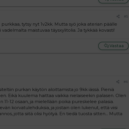
#5
ti purkkaa, tytsy nyt 1v2kk. Mutta syö joka aterian päälle
ai vadelmalta maistuvaa täysxylitolia. Ja tykkää kovasti!
Vastaa
#6
eltiin purkan käytön aloittamista jo 9kk iässä. Pieniä
een. Eikä kuulema haittaa vaikka nielaiseekin palasen. Olen
 11-12 osaan, ja mielellään poika pureskelee palasia.
vän korvatulehduksia, ja jostain olen lukenut, että viisi
nos, jotta siitä olisi hyötyä. En tiedä tuosta sitten... Mutta