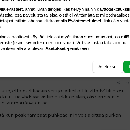
11-12 osaan, ja mielellään poika pureskelee palasia.
vän korvatulehduksia, ja jostain olen lukenut, että viisi kertaa
 evästeet, annat luvan tietojesi käsittelyyn näihin käyttötarkoituksiin
tta siitä olisi hyötyä. En tiedä tuosta sitten... Mutta näin
teitä, osa palveluista tai sisällöistä ei välttämättä toimi optimaalisest
intojasi milloin tahansa klikkaamalla
Evästeasetukset
-linkkiä sivust
a.
ollut xylitolin aloittamisen jälkeen ( koputtaa puuta! ) Olen
logiat saattavat käyttää tietojasi myös ilman suostumustasi, jos niillä
tutkimukseta, jossa oli juuri muistaakseni, että 5 kertaa
peruste (esim. sivun tekninen toimivuus). Voit vastustaa tätä tai muutt
inakin vatsa kestänyt hyvin xylitolin, joillekin se voi aiheuttaa
 valitsemalla alla olevan
Asetukset
-painikkeen.
Vastaa
Asetukset
#9
sin, että purkkaakin voisi jo kokeilla. Eli tyttö 1v6kk osasi
kuluttua yhdessä vietiin purkka roskiin, olis varmaan jo
 ei ymmärtänyt antaa...
että kun poskihampaat puhkeaa, niin vois aloittaa purkan