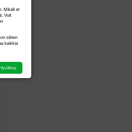
. Mikäli et
i. Voit
on
 on siihen
aa kaikkia
Hyväksy