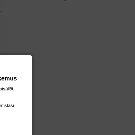
okemus
isällöt,
mis­tasi