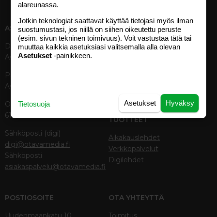
alareunassa.
Jotkin teknologiat saattavat käyttää tietojasi myös ilman
ASIAKASPALVELU
MEDIATIEDOT
suostumustasi, jos niillä on siihen oikeutettu peruste
(esim. sivun tekninen toimivuus). Voit vastustaa tätä tai
Digipalvelut (09) 156 6227
Tekniset tiedot, aikataulut ja
muuttaa kaikkia asetuksiasi valitsemalla alla olevan
Asetukset
-painikkeen.
Avoinna ma–pe 8–19
ilmoitushinnat
Tietoa verkon kävijöistä
Painettu lehti (09) 156 665
Tietosuojaseloste
Avoinna ma–pe 8–19
Avoimuusraportti
Käyttöehdot
Asetukset
Hyväksy
Otavamedian vaihde (09) 156
Tietosuoja
61
TUOTTEET
Sähköposti (digi)
Aikakauslehdet
digi@otavamedia.fi
Verkkopalvelut
Sähköposti
Digilehdet
asiakaspalvelu@otavamedia.fi
POSTIOSOITE
OTA YHTEYTTÄ
Uudenmaankatu 10
Toimitus