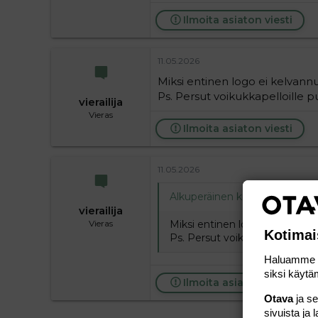
Ilmoita asiaton viesti
11.05.2026
Miksi entinen logo ei kelvannut
Ps. Persut voikukkapelloille p
vierailija
Vieras
Ilmoita asiaton viesti
11.05.2026
Alkuperäinen kirjoittaja
vieraili
vierailija
Miksi entinen logo ei kelvannut
Vieras
Kotimai
Ps. Persut voikukkapelloille 
Haluamme ta
siksi käytäm
Ilmoita asiaton viesti
Otava
ja s
sivuista ja 