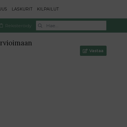
UUS
LASKURIT
KILPAILUT
Rekisteröidy
arvioimaan
Vastaa