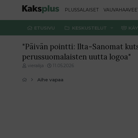
PLUSSALAISET
VAUVAHAAVEE
ETUSIVU
KESKUSTELUT
KÄY
"Päivän pointti: Ilta-Sanomat ku
perussuomalaisten uutta logoa"
V
E
vierailija
11.05.2026
i
n
e
s
Aihe vapaa
s
i
t
m
i
m
k
ä
e
i
t
n
j
e
u
n
n
v
a
i