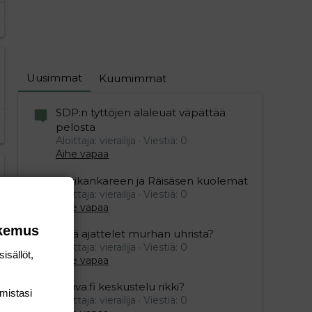
Uusimmat
Kuumimmat
SDP:n tyttöjen alaleuat väpättää
pelosta
Aloittaja: vierailija
Viestiä: 0
Aihe vapaa
Ristikankareen ja Räisäsen kuolemat
Aloittaja: vierailija
Viestiä: 0
Aihe vapaa
okemus
Mitä ajattelet murhan uhrista?
Aloittaja: vierailija
Viestiä: 0
isällöt,
Aihe vapaa
Vauva.fi keskustelu rikki?
mis­tasi
Aloittaja: vierailija
Viestiä: 0