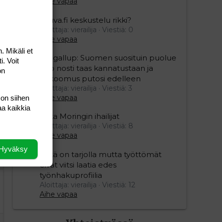
Aihe vapaa
Vauva.fi keskustelu rikki?
Aloittaja: vierailija
Viestiä: 0
Aihe vapaa
editoriin…
sele
. Mikäli et
Yle gallup: Suomen suosituin puolue
i. Voit
Sdp nosti taas kannatustaan ja
on
kokoomus putosi edelleen
Aloittaja: vierailija
Viestiä: 3
Aihe vapaa
 on siihen
aa kaikkia
Mika Moringin ihailijat
Aloittaja: vierailija
Viestiä: 8
Aihe vapaa
Hyväksy
Töitä on tarjolla mutta työttömät
eivät viitsi laatia edes
työnhakuprofiilia
Aloittaja: vierailija
Viestiä: 12
Aihe vapaa