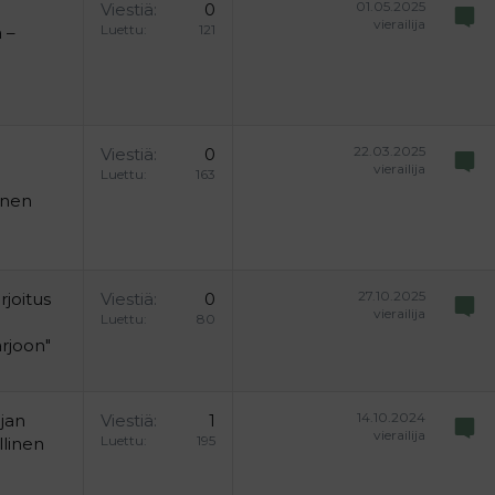
01.05.2025
Viestiä
0
vierailija
Luettu
121
 –
22.03.2025
Viestiä
0
vierailija
Luettu
163
vinen
27.10.2025
rjoitus
Viestiä
0
vierailija
Luettu
80
arjoon"
14.10.2024
ajan
Viestiä
1
vierailija
Luettu
195
linen