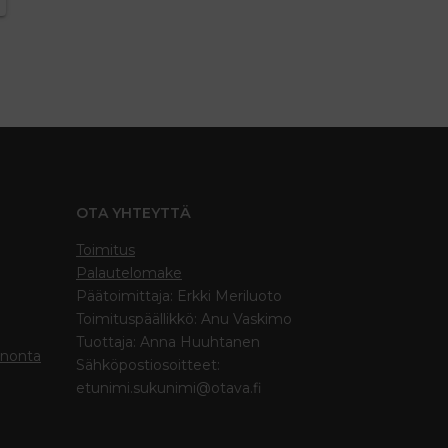
OTA YHTEYTTÄ
Toimitus
Palautelomake
Päätoimittaja: Erkki Meriluoto
Toimituspäällikkö: Anu Vaskimo
Tuottaja: Anna Huuhtanen
inonta
Sähköpostiosoitteet:
etunimi.sukunimi@otava.fi