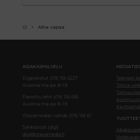
Aihe vapaa
ASIAKASPALVELU
MEDIATIE
Digipalvelut (09) 156 6227
Tekniset ti
Avoinna ma–pe 8–19
Tietoa verk
Tietosuoja
Painettu lehti (09) 156 665
Avoimuusra
Avoinna ma–pe 8–19
Käyttöehd
Otavamedian vaihde (09) 156 61
TUOTTEE
Sähköposti (digi)
Aikakausle
digi@otavamedia.fi
Verkkopalv