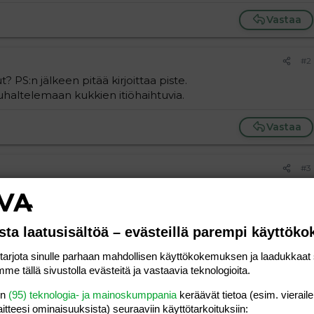
Vastaa
#2
? PS:n jälkeen pitää kirjoittaa piste.
uhaltelemaan kukkien itiöhaihtuvia.
Vastaa
#3
ja
:
? PS:n jälkeen pitää kirjoittaa piste.
sta laatusisältöä – evästeillä parempi käyttök
puhaltelemaan kukkien siemenhaituvia./korjasin
rjota sinulle parhaan mahdollisen käyttökokemuksen ja laadukkaat s
me tällä sivustolla evästeitä ja vastaavia teknologioita.
Vastaa
en
(95) teknologia- ja mainoskumppania
keräävät tietoa (esim. vieraile
laitteesi ominaisuuk­sista) seuraaviin käyttötarkoituksiin: