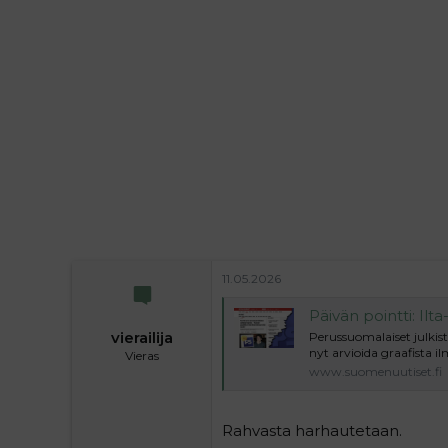
l
e
o
s
i
t
t
i
t
a
j
a
11.05.2026
Päivän pointti: Ilta-Sanomat kut
vierailija
Perussuomalaiset julkis
nyt arvioida graafista i
Vieras
www.suomenuutiset.fi
Rahvasta harhautetaan.