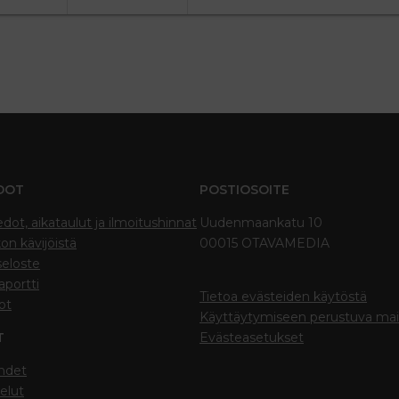
DOT
POSTIOSOITE
edot, aikataulut ja ilmoitushinnat
Uudenmaankatu 10
on kävijöistä
00015 OTAVAMEDIA
seloste
portti
Tietoa evästeiden käytöstä
ot
Käyttäytymiseen perustuva ma
T
Evästeasetukset
hdet
elut