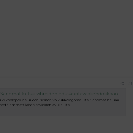
#1
sui vihreiden eduskuntavaaliehdokkaan arvioimaan perussuomalaisten uutta logoa - Suomen Uutiset
ti viikonloppuna uuden, sinisen voikukkalogonsa. Ilta-Sanomat haluaa
lmettä ammattilaisen arvioiden avulla. Ilta