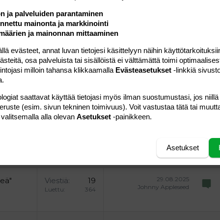
ön ja palveluiden parantaminen
nettu mainonta ja markkinointi
määrien ja mainonnan mittaaminen
a vasemmalle
al
ärjestetty lista
editoriin…
saus
Paragraph format
Lisää hyperlinkki
Lisää kuva
Laajennettuun editoriin…
Kumoa
Laajennettuun 
Esikat
 evästeet, annat luvan tietojesi käsittelyyn näihin käyttötarkoituksiin
teitä, osa palveluista tai sisällöistä ei välttämättä toimi optimaalisest
ding 1
tä
ärjestämätön lista
 luonnos
ontal line
nen koodi
isäinen spoiler
odi
intojasi milloin tahansa klikkaamalla
Evästeasetukset
-linkkiä sivust
uonnos
 oikealle
Suurenna sisennystä
a.
ding 2
y text
Pienennä sisennystä
logiat saattavat käyttää tietojasi myös ilman suostumustasi, jos niillä
ing 3
peruste (esim. sivun tekninen toimivuus). Voit vastustaa tätä tai muutt
 valitsemalla alla olevan
Asetukset
-painikkeen.
Lähetä vastaus
Asetukset
29.08.2025
reä"
Viestiä
19
Johnny Appleseed
Luettu
364