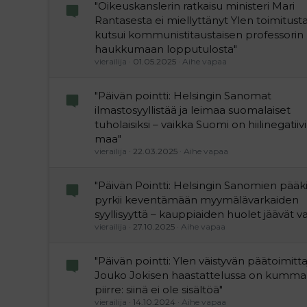
"Oikeuskanslerin ratkaisu ministeri Mari
Rantasesta ei miellyttänyt Ylen toimitusta
kutsui kommunistitaustaisen professorin
haukkumaan lopputulosta"
vierailija
01.05.2025
Aihe vapaa
"Päivän pointti: Helsingin Sanomat
ilmastosyyllistää ja leimaa suomalaiset
tuholaisiksi – vaikka Suomi on hiilinegatii
maa"
vierailija
22.03.2025
Aihe vapaa
"Päivän Pointti: Helsingin Sanomien pääki
pyrkii keventämään myymälävarkaiden
syyllisyyttä – kauppiaiden huolet jäävät v
vierailija
27.10.2025
Aihe vapaa
"Päivän pointti: Ylen väistyvän päätoimitt
Jouko Jokisen haastattelussa on kummal
piirre: siinä ei ole sisältöä"
vierailija
14.10.2024
Aihe vapaa