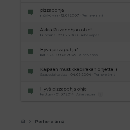
Verdana
pizzapohja
mörkö vaa
12.01.2007
Perhe-elämä
Äkkiä Pizzapohjan ohje!!
Luppana
22.02.2008
Aihe vapaa
Hyvä pizzapohja?
kati1974
09.05.2009
Aihe vapaa
Kaipaan mustikkapiirakan ohjetta=)
Saapasjalkakissa
04.09.2004
Perhe-elämä
Hyvä pizzapohja ohje
terttuw
01.07.2014
Aihe vapaa
2
Perhe-elämä