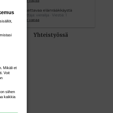
Aihe vapaa
Oksettavaa eläinrääkkäystä
okemus
Aloittaja: vierailija
Viestiä: 1
Aihe vapaa
isällöt,
Yhteistyössä
mis­tasi
. Mikäli et
i. Voit
on
 on siihen
aa kaikkia