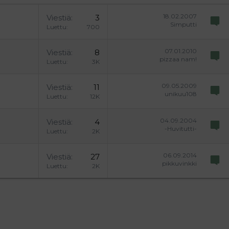
18.02.2007
Viestiä
3
Simputti
Luettu
700
07.01.2010
Viestiä
8
pizzaa nam!
Luettu
3K
09.05.2009
Viestiä
11
unikuu108
Luettu
12K
04.09.2004
Viestiä
4
-Huvitutti-
Luettu
2K
06.09.2014
Viestiä
27
pikkuvinkki
Luettu
2K