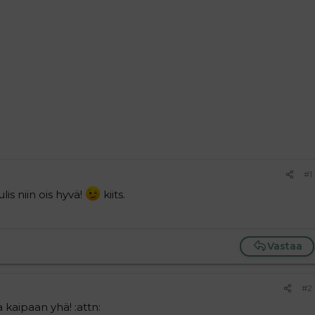
#1
ulis niin ois hyvä!
kiits.
Vastaa
#2
a kaipaan yhä! :attn: