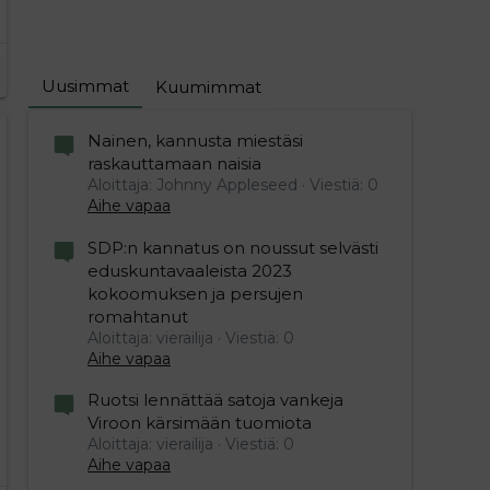
Uusimmat
Kuumimmat
Nainen, kannusta miestäsi
raskauttamaan naisia
Aloittaja: Johnny Appleseed
Viestiä: 0
Aihe vapaa
SDP:n kannatus on noussut selvästi
eduskuntavaaleista 2023
kokoomuksen ja persujen
romahtanut
Aloittaja: vierailija
Viestiä: 0
Aihe vapaa
Ruotsi lennättää satoja vankeja
Viroon kärsimään tuomiota
Aloittaja: vierailija
Viestiä: 0
Aihe vapaa