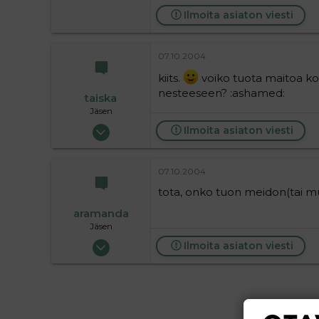
Ilmoita asiaton viesti
07.10.2004
kiits.
voiko tuota maitoa ko
nesteeseen? :ashamed:
taiska
Jäsen
14.07.2004
Ilmoita asiaton viesti
37
0
07.10.2004
6
tota, onko tuon meidon(tai 
aramanda
Jäsen
11.05.2004
Ilmoita asiaton viesti
141
0
16