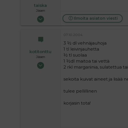
taiska
Jäsen
14.07.2004
Ilmoita asiaton viesti
37
0
07.10.2004
6
3 ½ dl vehnäjauhoja
1 tl leivinjauhetta
kotitonttu
½ tl suolaa
Jäsen
1 ½dl maitoa tai vettä
17.07.2004
2 rkl margariinia, sulatettua t
139
0
sekoita kuivat aineet ja lisää n
16
tulee pellillinen
korjasin tota!