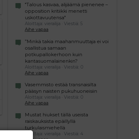
"Talous kasvaa, alijäämä pienenee –
opposition kritiikki menetti
uskottavuutensa"
Aloittaja: vierailija
Viestiä: 5
Aihe vapaa
”Minkä takia maahanmuuttaja ei voi
osallistua samaan
potkupallokerhoon kuin
kantasuomalainenkin?
Aloittaja: vierailija
Viestiä: 0
Aihe vapaa
Vasemmisto estää transnaisilta
pääsyn naisten pukuhuoneisiin
Aloittaja: vierailija
Viestiä: 0
Aihe vapaa
Mustat hiukset tällä useista
raiskauksista epäillyllä
turkulaismiehellä
Aloittaja: vierailija
Viestiä: 4