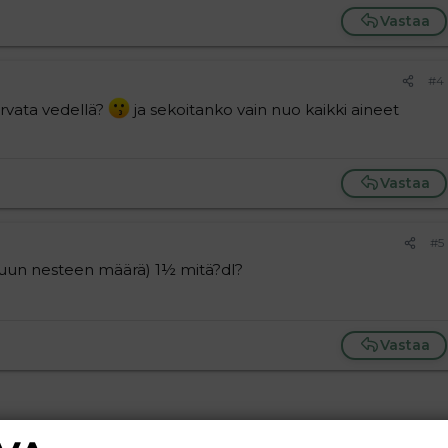
Vastaa
#4
rvata vedellä?
ja sekoitanko vain nuo kaikki aineet
Vastaa
#5
muun nesteen määrä) 1½ mitä?dl?
Vastaa