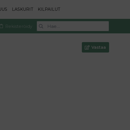
UUS
LASKURIT
KILPAILUT
Rekisteröidy
Vastaa