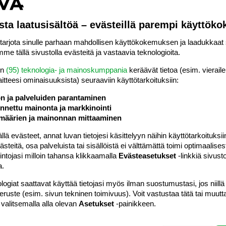
#6
sta laatusisältöä – evästeillä parempi käyttök
aisempi versio
rjota sinulle parhaan mahdollisen käyttökokemuksen ja laadukkaat s
me tällä sivustolla evästeitä ja vastaavia teknologioita.
en
(95) teknologia- ja mainoskumppania
keräävät tietoa (esim. vieraile
laitteesi ominaisuuk­sista) seuraaviin käyttötarkoituksiin:
ön ja palveluiden parantaminen
nettu mainonta ja markkinointi
a öljy.
määrien ja mainonnan mittaaminen
ija n.25-30 cm
 evästeet, annat luvan tietojesi käsittelyyn näihin käyttötarkoituksiin
teitä, osa palveluista tai sisällöistä ei välttämättä toimi optimaalisest
Vastaa
intojasi milloin tahansa klikkaamalla
Evästeasetukset
-linkkiä sivust
a.
logiat saattavat käyttää tietojasi myös ilman suostumustasi, jos niillä
#7
peruste (esim. sivun tekninen toimivuus). Voit vastustaa tätä tai muutt
 valitsemalla alla olevan
Asetukset
-painikkeen.
004 klo 13:50 kotitonttu kirjoitti
: