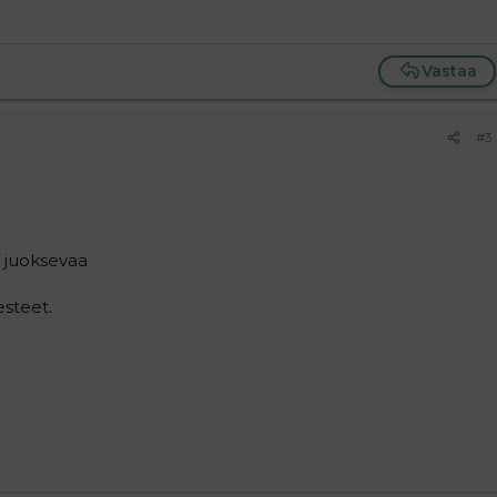
Vastaa
#3
ai juoksevaa
esteet.