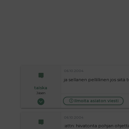
i
t
t
i
t
a
j
a
06.10.2004
ja sellanen pellillinen jos siitä t
taiska
Jäsen
14.07.2004
Ilmoita asiaton viesti
37
0
06.10.2004
6
:attn: hiivatonta pohjan ohjett