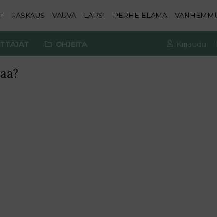
T
RASKAUS
VAUVA
LAPSI
PERHE-ELÄMÄ
VANHEMM
TTÄJÄT
OHJEITA
Kirjaudu
vaa?