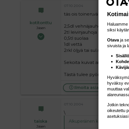
07.10.2004
Kotimai
täs ois toinen,vähän yksinkert
kotitonttu
Haluamme ta
2,5dl vehnäjauhoja
Jäsen
siksi käytäm
2tl leivinjauhoja
17.07.2004
0,5tl suolaa
Otava
ja s
139
1dl vettä
sivuista ja 
0
2rkl öljyä tai sul.margariinia
Sisäll
16
Kohden
Sekoita kuivat aineet,lisää vesi j
Kävijä
Tästä tulee pyöreälevy,halkais
Hyväksymällä
hyväksy eväs
Ilmoita asiaton viesti
muuttaa val
alareunass
07.10.2004
Jotkin tekno
oikeutettu 
\
asetuksiasi
taiska
Alkuperäinen kirjoittaja
07.10.2
Jäsen