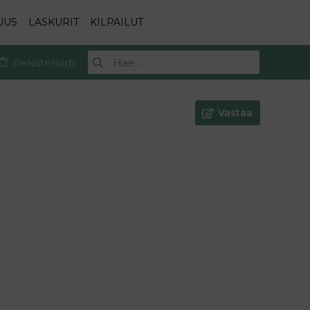
UUS
LASKURIT
KILPAILUT
Rekisteröidy
Vastaa