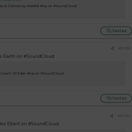
ies of Glances by Kieldfal #np on #SoundCloud
Vastaa
#13 359
the Earth on #SoundCloud
e Dream Of Eden #np on #SoundCloud
Vastaa
#13 360
Alex Ebert on #SoundCloud