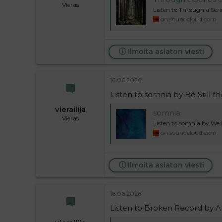
Vieras
Listen to Through a Ser
on.soundcloud.com
Ilmoita asiaton viesti
16.06.2026
Listen to somnia by Be Still 
vierailija
somnia
Vieras
Listen to somnia by W
on.soundcloud.com
Ilmoita asiaton viesti
16.06.2026
Listen to Broken Record by 