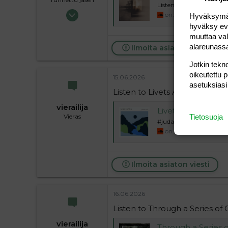
Listen to Sunbeams in
13.05.2024
on.soundcloud.com
Hyväksymällä
3 391
hyväksy eväs
muuttaa val
154
alareunass
Ilmoita asiaton viesti
63
39
Jotkin tekno
oikeutettu 
15.06.2026
asetuksiasi
Listen to Livets Ånde by Ju
vierailija
Livets Ånde
Vieras
Tietosuoja
#judahearl
on.soundcloud.com
Ilmoita asiaton viesti
16.06.2026
Listen to Through a Series of
vierailija
Through a Series 