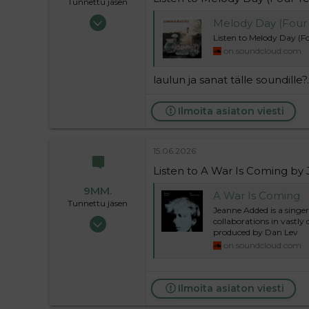
Tunnettu jäsen
13.05.2024
Melody Day (Four
3 391
Listen to Melody Day (
on.soundcloud.com
154
63
laulun ja sanat tälle soundille?.
39
Ilmoita asiaton viesti
15.06.2026
Listen to A War Is Coming b
9MM.
A War Is Coming
Tunnettu jäsen
Jeanne Added is a singe
13.05.2024
collaborations in vastly
produced by Dan Lev
3 391
on.soundcloud.com
154
63
39
Ilmoita asiaton viesti