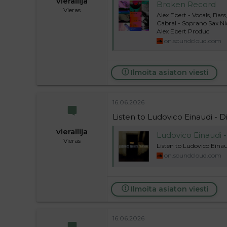
vierailija
Broken Record
Vieras
Alex Ebert - Vocals, Ba
Cabral - Soprano Sax Nic
Alex Ebert Produc
on.soundcloud.com
Ilmoita asiaton viesti
16.06.2026
Listen to Ludovico Einaudi -
vierailija
Ludovico Einaudi -
Vieras
Listen to Ludovico Ein
on.soundcloud.com
Ilmoita asiaton viesti
16.06.2026