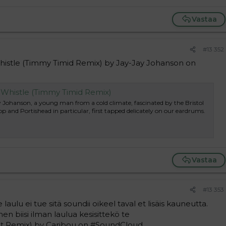
Vastaa
#13 352
istle (Timmy Timid Remix) by Jay-Jay Johanson on
histle (Timmy Timid Remix)
y Johanson, a young man from a cold climate, fascinated by the Bristol
op and Portishead in particular, first tapped delicately on our eardrums.
Vastaa
#13 353
laulu ei tue sitä soundii oikeel taval et lisäis kauneutta.
en biisi ilman laulua kesisittekö te
Tet Remix) by Caribou on #SoundCloud