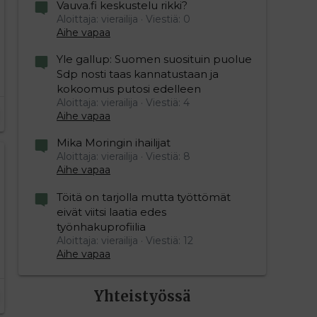
Vauva.fi keskustelu rikki?
Aloittaja: vierailija
Viestiä: 0
Aihe vapaa
Yle gallup: Suomen suosituin puolue
Sdp nosti taas kannatustaan ja
kokoomus putosi edelleen
Aloittaja: vierailija
Viestiä: 4
Aihe vapaa
Mika Moringin ihailijat
Aloittaja: vierailija
Viestiä: 8
Aihe vapaa
Töitä on tarjolla mutta työttömät
eivät viitsi laatia edes
työnhakuprofiilia
Aloittaja: vierailija
Viestiä: 12
Aihe vapaa
Yhteistyössä