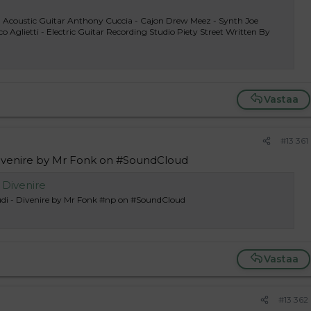
ss, Acoustic Guitar Anthony Cuccia - Cajon Drew Meez - Synth Joe
o Aglietti - Electric Guitar Recording Studio Piety Street Written By
Vastaa
#13 361
 Divenire by Mr Fonk on #SoundCloud
 Divenire
audi - Divenire by Mr Fonk #np on #SoundCloud
Vastaa
#13 362