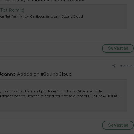
 Tet Remix)
Four Tet Remix) by Caribou. #np on #SoundCloud
Vastaa
#13 354
y Jeanne Added on #SoundCloud
r, composer, author and producer from Paris. After multiple
 different genres, Jeanne released her first solo record BE SENSATIONAL ,
Vastaa