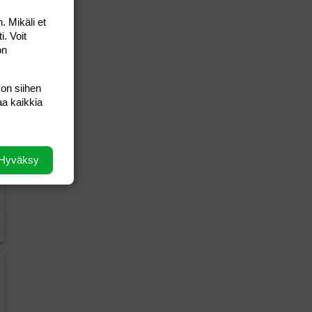
. Mikäli et
i. Voit
on
 on siihen
aa kaikkia
Hyväksy