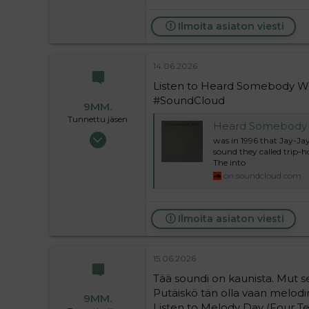
63
39
Ilmoita asiaton viesti
14.06.2026
Listen to Heard Somebody Wh
#SoundCloud
9MM.
Tunnettu jäsen
Heard Somebody W
13.05.2024
was in 1996 that Jay-Ja
3 391
sound they called trip-h
The into
154
on.soundcloud.com
63
39
Ilmoita asiaton viesti
15.06.2026
Tää soundi on kaunista. Mut se 
Putäiskö tän olla vaan melodin
9MM.
Listen to Melody Day (Four 