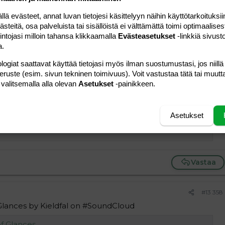
 Slow Motion by Brannan Lane #np on #SoundCloud
 evästeet, annat luvan tietojesi käsittelyyn näihin käyttötarkoituksiin
teitä, osa palveluista tai sisällöistä ei välttämättä toimi optimaalisest
intojasi milloin tahansa klikkaamalla
Evästeasetukset
-linkkiä sivust
a.
Vastaa
logiat saattavat käyttää tietojasi myös ilman suostumustasi, jos niillä
peruste (esim. sivun tekninen toimivuus). Voit vastustaa tätä tai muutt
#13 357
 valitsemalla alla olevan
Asetukset
-painikkeen.
dah Earl - Composer on #SoundCloud
Asetukset
Vastaa
#13 358
 Glances by Kieldfal on #SoundCloud
of Glances