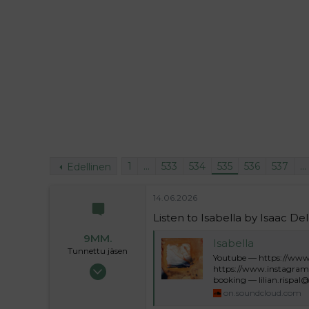
i
t
t
i
t
a
j
a
1
…
533
534
535
536
537
…
Edellinen
14.06.2026
Listen to Isabella by Isaac D
9MM.
Isabella
Tunnettu jäsen
Youtube — https://www
13.05.2024
https://www.instagram
booking — lilian.rispal@
3 391
on.soundcloud.com
154