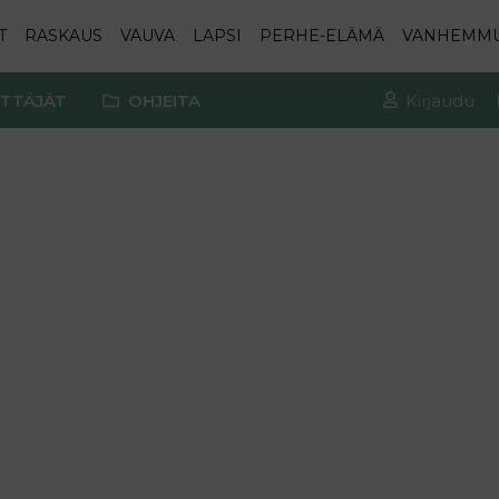
T
RASKAUS
VAUVA
LAPSI
PERHE-ELÄMÄ
VANHEMM
TTÄJÄT
OHJEITA
Kirjaudu