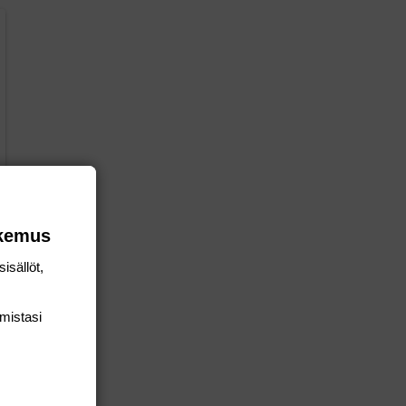
okemus
isällöt,
mis­tasi