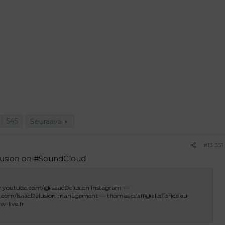
545
Seuraava
#13 351
elusion on #SoundCloud
.youtube.com/@IsaacDelusion Instagram —
.com/IsaacDelusion management — thomas.pfaff@allofloride.eu
w-live.fr