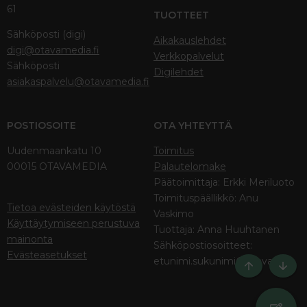
61
TUOTTEET
Sähköposti (digi)
Aikakauslehdet
digi@otavamedia.fi
Verkkopalvelut
Sähköposti
Digilehdet
asiakaspalvelu@otavamedia.fi
POSTIOSOITE
OTA YHTEYTTÄ
Uudenmaankatu 10
Toimitus
00015 OTAVAMEDIA
Palautelomake
Päätoimittaja: Erkki Meriluoto
Toimituspäällikkö: Anu
Tietoa evästeiden käytöstä
Vaskimo
Käyttäytymiseen perustuva
Tuottaja: Anna Huuhtanen
mainonta
Sähköpostiosoitteet:
Evästeasetukset
etunimi.sukunimi@otava.fi
Ylös
Bott