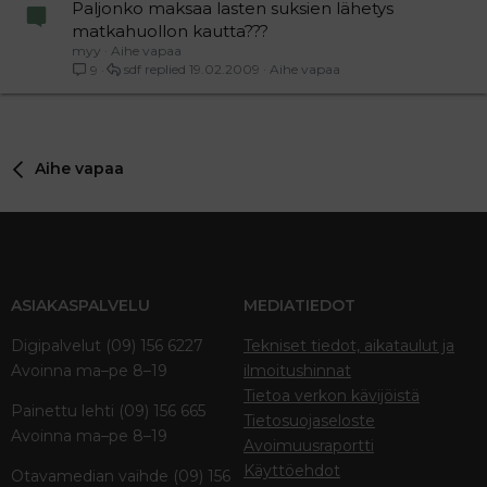
Paljonko maksaa lasten suksien lähetys
matkahuollon kautta???
myy
Aihe vapaa
sdf
19.02.2009
Aihe vapaa
9
Aihe vapaa
ASIAKASPALVELU
MEDIATIEDOT
Digipalvelut (09) 156 6227
Tekniset tiedot, aikataulut ja
Avoinna ma–pe 8–19
ilmoitushinnat
Tietoa verkon kävijöistä
Painettu lehti (09) 156 665
Tietosuojaseloste
Avoinna ma–pe 8–19
Avoimuusraportti
Käyttöehdot
Otavamedian vaihde (09) 156