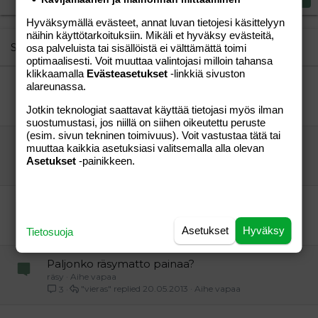
18
Tahoma
22
Hyväksymällä evästeet, annat luvan tietojesi käsittelyyn
Times New Roman
näihin käyttötarkoituksiin. Mikäli et hyväksy evästeitä,
26
Trebuchet MS
Similar threads
osa palveluista tai sisällöistä ei välttämättä toimi
optimaalisesti. Voit muuttaa valintojasi milloin tahansa
Verdana
klikkaamalla
Evästeasetukset
-linkkiä sivuston
apua matkahullon kautta lähettämiseen...?
alareunassa.
KangasP-Akka
Aihe vapaa
Jotkin teknologiat saattavat käyttää tietojasi myös ilman
vieras
17.01.2010
Aihe vapaa
19
suostumustasi, jos niillä on siihen oikeutettu peruste
(esim. sivun tekninen toimivuus). Voit vastustaa tätä tai
"romu kultaa"
muuttaa kaikkia asetuksiasi valitsemalla alla olevan
inga
Aihe vapaa
Asetukset
-painikkeen.
vieras
21.06.2009
Aihe vapaa
6
Apua, sellaset jotka lähettelee paljon paketteja
vieras myyjä
Aihe vapaa
v
08.08.2008
Aihe vapaa
2
Asetukset
Hyväksy
Tietosuoja
Paljonko räsymatto painaa?
räsy
Aihe vapaa
"vieras"
20.05.2013
Aihe vapaa
3