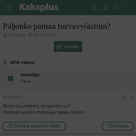
Paljonko painaa turvavyöistuin?
V
E
Autoilija
18.04.2012
i
n
e
s
Vastaa
s
i
t
m
Aihe vapaa
i
m
k
ä
Autoilija
e
i
t
n
Vieras
j
e
u
n
18.04.2012
#1
n
v
a
i
Noin suunilleen, erojahan on?
l
e
Matkahuollon maksuja tässä mietin.
o
s
i
t
Ilmoita asiaton viesti
Vastaa
t
i
t