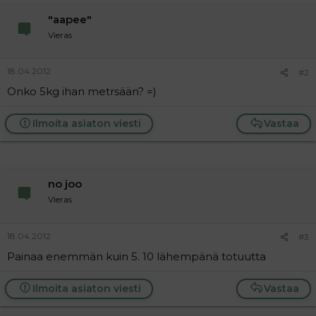
a
"aapee"
j
a
Vieras
18.04.2012
#2
Onko 5kg ihan metrsään? =)
Ilmoita asiaton viesti
Vastaa
no joo
Vieras
18.04.2012
#3
Painaa enemmän kuin 5. 10 lähempänä totuutta
Ilmoita asiaton viesti
Vastaa