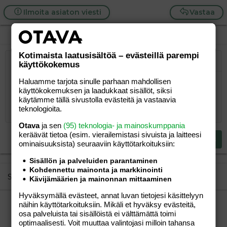
Ilmoita asiaton viesti
Vastaa
Kotimaista laatusisältöä – evästeillä parempi
Järjestetty lista
käyttökokemus
Lihavoitu
Kursivoitu
Laajennettuun editoriin…
Lista
Laajennettuun editoriin…
Lisää hyperlinkki
Lisää kuva
Hymiöt
Laajennettuun editorii
Kumoa
Laajennettuu
Esikat
Järjestämätön lista
Kirjoita vastaus...
Haluamme tarjota sinulle parhaan mahdollisen
Tasaa vasemmalle
9
Normal
Tallenna luonnos
Arial
Fontin koko
Tasaus
Lainaus
Tee uudelleen
Lisää video/media
BBCode-näkymä
Tekstiväri
Paragraph format
Lisää taulukko
Poista muotoilu
Kirjasintyyli
Insert horizontal line
Luonnokset
Yliviivaa
Spoiler
Alleviivattu
Koodi
Rivinsisäinen koodi
Rivinsisäinen spoiler
käyttökokemuksen ja laadukkaat sisällöt, siksi
10
Poista luonnos
Book Antiqua
Suurenna sisennystä
Heading 1
Keskitä
käytämme tällä sivustolla evästeitä ja vastaavia
teknologioita.
12
Courier New
Pienennä sisennystä
Tasaa oikealle
Heading 2
Otava
ja sen
(95) teknologia- ja mainoskumppania
15
Georgia
Justify text
keräävät tietoa (esim. vierailemis­tasi sivuista ja laitteesi
Heading 3
Lähetä vastaus
18
ominaisuuk­sista) seuraaviin käyttötarkoituksiin:
Tahoma
22
Times New Roman
Sisällön ja palveluiden parantaminen
Kohdennettu mainonta ja markkinointi
26
Trebuchet MS
Similar threads
Kävijämäärien ja mainonnan mittaaminen
Verdana
Hyväksymällä evästeet, annat luvan tietojesi käsittelyyn
Digitaalinen ovistesti?
näihin käyttötarkoituksiin. Mikäli et hyväksy evästeitä,
PanikoivaMamma
Lapsen saaminen
osa palveluista tai sisällöistä ei välttämättä toimi
amelie
06.03.2007
Lapsen saaminen
2
optimaalisesti. Voit muuttaa valintojasi milloin tahansa