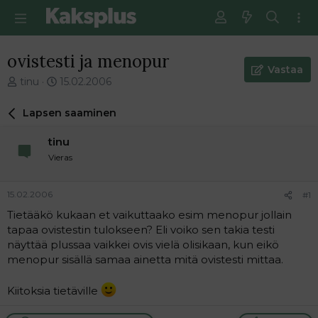
ovistesti ja menopur
Vastaa
V
E
tinu
15.02.2006
i
n
e
s
Lapsen saaminen
s
i
t
m
tinu
i
m
Vieras
k
ä
e
i
t
n
15.02.2006
#1
j
e
Tietääkö kukaan et vaikuttaako esim menopur jollain
u
n
tapaa ovistestin tulokseen? Eli voiko sen takia testi
n
v
a
i
näyttää plussaa vaikkei ovis vielä olisikaan, kun eikö
l
e
menopur sisällä samaa ainetta mitä ovistesti mittaa.
o
s
i
t
Kiitoksia tietäville
t
i
t