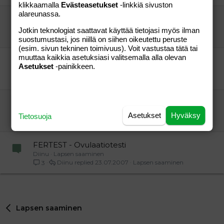
klikkaamalla
Evästeasetukset
-linkkiä sivuston
alareunassa.
Progesteronilääke ja ovistesti
vierailija
Lapsen saaminen
Jotkin teknologiat saattavat käyttää tietojasi myös ilman
vierailija
23.01.2025
Lapsen saaminen
2
suostumustasi, jos niillä on siihen oikeutettu peruste
(esim. sivun tekninen toimivuus). Voit vastustaa tätä tai
muuttaa kaikkia asetuksiasi valitsemalla alla olevan
Neuvokaas
Asetukset
-painikkeen.
taustalla
Lapsen saaminen
Keiju07
03.04.2007
Lapsen saaminen
1
Clomit ja ovistestit
Muisku78
Lapsen saaminen
Asetukset
Hyväksy
Tietosuoja
Muisku78
02.11.2008
Lapsen saaminen
6
FERTEST - Ovulaatiotesti
Diinu
Lapsen saaminen
Diinu
23.07.2007
Lapsen saaminen
3
Lapsen saaminen