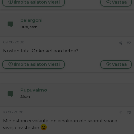
Ilmoita asiaton viesti
Vastaa
a
j
a
pelargoni
Uusi jäsen
09.08.2008
#2
Nostan tätä. Onko kellään tietoa?
Ilmoita asiaton viesti
Vastaa
Pupuvaimo
Jäsen
10.08.2008
#3
Mielestäni ei vaikuta, en ainakaan ole saanut vääriä
viivoja ovistestiin