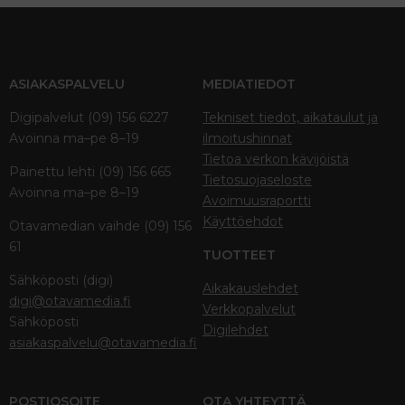
ASIAKASPALVELU
MEDIATIEDOT
Digipalvelut (09) 156 6227
Tekniset tiedot, aikataulut ja
Avoinna ma–pe 8–19
ilmoitushinnat
Tietoa verkon kävijöistä
Painettu lehti (09) 156 665
Tietosuojaseloste
Avoinna ma–pe 8–19
Avoimuusraportti
Käyttöehdot
Otavamedian vaihde (09) 156
61
TUOTTEET
Sähköposti (digi)
Aikakauslehdet
digi@otavamedia.fi
Verkkopalvelut
Sähköposti
Digilehdet
asiakaspalvelu@otavamedia.fi
POSTIOSOITE
OTA YHTEYTTÄ