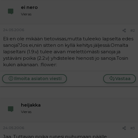
a
ei nero
j
a
Vieras
24.05.2006
#2
Eli en ole mikään tietoviisas,mutta tuleeko lapselta edes
sanoja?Jos ei,niin sitten on kyllä kehitys jäljessä.Omalta
lapseltani (1.9.v) tulee aivan mielettömästi sanoja ja
ystäväni poika (2.2.v) yhdistelee hienosti jo sanoja.Tosin
kukin aikanaan. :flower:
Ilmoita asiaton viesti
Vastaa
heijakka
Vieras
24.05.2006
#3
Jaa. Tuttavan poika rupesi puhumaan päälle