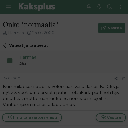
Onko "normaalia"
Vastaa
V
E
Harmaa
24.05.2006
i
n
e
s
Vauvat ja taaperot
s
i
t
m
Harmaa
i
m
Jäsen
k
ä
e
i
t
n
24.05.2006
#1
j
e
Kummilapseni oppi kävelemään vasta lähes 1v. 10kk ja
u
n
nyt 2,5 vuotiaana ei vielä puhu. Tottakai lapset kehittyy
n
v
a
i
eri tahtia, mutta mahtuuko ns. normaalin rajoihin.
l
e
Vanhempien meilestä lapsi on ok!
o
s
i
t
Ilmoita asiaton viesti
Vastaa
t
i
t