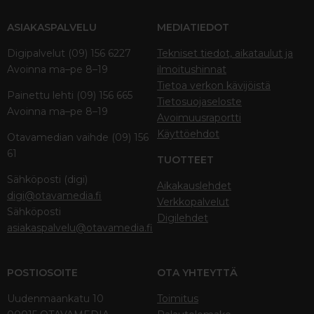
ASIAKASPALVELU
MEDIATIEDOT
Digipalvelut (09) 156 6227
Tekniset tiedot, aikataulut ja
Avoinna ma–pe 8–19
ilmoitushinnat
Tietoa verkon kävijöistä
Painettu lehti (09) 156 665
Tietosuojaseloste
Avoinna ma–pe 8–19
Avoimuusraportti
Käyttöehdot
Otavamedian vaihde (09) 156
61
TUOTTEET
Sähköposti (digi)
Aikakauslehdet
digi@otavamedia.fi
Verkkopalvelut
Sähköposti
Digilehdet
asiakaspalvelu@otavamedia.fi
POSTIOSOITE
OTA YHTEYTTÄ
Uudenmaankatu 10
Toimitus