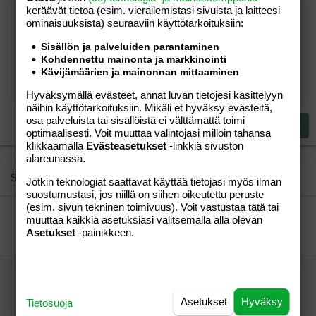
keräävät tietoa (esim. vierailemis­tasi sivuista ja laitteesi
Järjestetty lista
Lihavoitu
Kursivoitu
Laajennettuun editoriin…
Lista
Laajennettuun editoriin…
Lisää hyperlinkki
Lisää kuva
Hymiöt
Laajennettuun editorii
Kumoa
Laajennettuu
Esikat
ominaisuuk­sista) seuraaviin käyttötarkoituksiin:
Järjestämätön lista
Kirjoita vastaus...
Tasaa vasemmalle
9
Normal
Tallenna luonnos
Sisällön ja palveluiden parantaminen
Arial
Fontin koko
Tasaus
Lainaus
Tee uudelleen
Lisää video/media
BBCode-näkymä
Tekstiväri
Paragraph format
Lisää taulukko
Poista muotoilu
Kirjasintyyli
Insert horizontal line
Luonnokset
Yliviivaa
Spoiler
Alleviivattu
Koodi
Rivinsisäinen koodi
Rivinsisäinen spoiler
Kohdennettu mainonta ja markkinointi
10
Poista luonnos
Book Antiqua
Suurenna sisennystä
Heading 1
Keskitä
Kävijämäärien ja mainonnan mittaaminen
12
Courier New
Pienennä sisennystä
Hyväksymällä evästeet, annat luvan tietojesi käsittelyyn
Tasaa oikealle
Heading 2
näihin käyttötarkoituksiin. Mikäli et hyväksy evästeitä,
15
Georgia
Justify text
osa palveluista tai sisällöistä ei välttämättä toimi
Heading 3
Lähetä vastaus
18
Tahoma
optimaalisesti. Voit muuttaa valintojasi milloin tahansa
klikkaamalla
Evästeasetukset
-linkkiä sivuston
22
Times New Roman
alareunassa.
26
Trebuchet MS
Similar threads
Jotkin teknologiat saattavat käyttää tietojasi myös ilman
suostumustasi, jos niillä on siihen oikeutettu peruste
Verdana
(esim. sivun tekninen toimivuus). Voit vastustaa tätä tai
onko lapset samanlaisia
muuttaa kaikkia asetuksiasi valitsemalla alla olevan
Ania
Vauvat ja taaperot
Asetukset
-painikkeen.
piia
19.10.2005
Vauvat ja taaperot
1
Onko normaalia, että lapsi oppii kävelemään
vasta 2-vuotiaana?
Asetukset
Hyväksy
ov
Aihe vapaa
Tietosuoja
ov
20.10.2009
Aihe vapaa
4