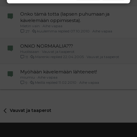
Onko tämä totta (lapsen puhumaan ja
kävelemään oppimisesta).
Mietin vain
Aihe vapaa
kuulemma
07.10.2010
Aihe vapaa
27
ONKO NORMAALIA???
Huolissaan
Vauvat ja taaperot
Marenki
22.04.2005
Vauvat ja taaperot
11
Myöhään kävelemään lähteneet!
miumiu
Aihe vapaa
Meillä
11.02.2010
Aihe vapaa
9
Vauvat ja taaperot