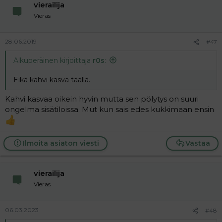
vierailija
Vieras
28.06.2019
#47
Alkuperäinen kirjoittaja
r0s
:
Eikä kahvi kasva täällä.
Kahvi kasvaa oikein hyvin mutta sen pölytys on suuri
ongelma sisätiloissa. Mut kun sais edes kukkimaan ensin
Ilmoita asiaton viesti
Vastaa
vierailija
Vieras
06.03.2023
#48