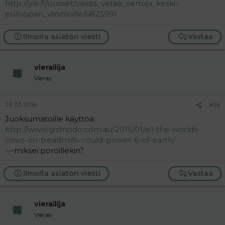
http://yle.fi/uutiset/vaasa_vetaa_vertoja_keski-
euroopan_viinitiloille/6823991
Ilmoita asiaton viesti
Vastaa
vierailija
Vieras
26.03.2016
#36
Juoksumatoille käyttöä:
http://www.gizmodo.com.au/2015/01/all-the-worlds-
cows-on-treadmills-could-power-6-of-earth/
---miksei poroillekin?
Ilmoita asiaton viesti
Vastaa
vierailija
Vieras