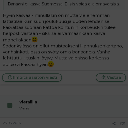
Banaani ei kasva Suomessa. Ei siis voida olla omavaraisia.
Hyvin kasvaa - minullakin on mutta vie enemmän
lattiatilaa kuin suuri joulukuusi ja uuden lehden se
kasvattaa suoraan kattoa kohti, niin korkeuskin tulee
helposti vastaan - siksi se ei varmaankaan kasva
monellakaan
Sodankylässä on ollut muistaakseni Hannuksenkartano,
vanhainkoti, jossa on syöty omia banaaneja. Vanha
lehtijuttu - tuskin löytyy. Mutta valoisissa korkeissa
auloissa kasvaa hyvin
Ilmoita asiaton viesti
Vastaa
vierailija
Vieras
25.03.2016
#31