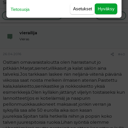
Siis liian hyvä tie tarkoittaa niitä rekkoja...
Asetukset
Hyväksy
Tietosuoja
Ilmoita asiaton viesti
Vastaa
vierailija
Vieras
26.04.2016
#40
Osittain omavaraistaloutta olen harrastanut jo
pitkään.Marjat,sienet,villikasvit ja kalat säilön aina
talveksi.Jos tarkkaan laskee niin neljänä-viitenä päivänä
viikossa saat noista melkein ilmaisen aterian.Paistettu
kala,kalakeitto,sienikastike ja nokkoskeitto yksiä
esimerkkeijä.Olen kylläkin jättänyt viljelyn toistaiseksi kun
lannoitteet(jos ei kotieläimiä) ja naapurin
pellonmuokkauskoneet maksavat jonkin verran ja
syksyllä saa alle 50 eurolla aika ison kasan
juureksia.Sijoitan tällä hetkellä niihin ja popsin koko
talven juurespitoisia ruokia.Lihan syöntiä olemme