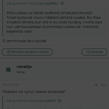
Alkuperäinen kirjoittaja
kyllikki
:
Mitä ruokaa voi tehdä teollisesti liimatuista lihoista?
Toiset kutsuvat myös mäkkärin jätteitä ruuaksi. No lihaa
ei kaiketi liimata, kun sitä ei eu enää hyväksy, mutta eipä
nuo valmisruuatkaan kummoista ruokaa ole. Helvetisti
lisäaineita vaan.
Ei semmosia tarvi syödä
Ilmoita asiaton viesti
Vastaa
vierailija
Vieras
06.02.2025
#49
Pitäisikö ne nyt jo hakea kellarista?
Alkuperäinen kirjoittaja
pertti
: