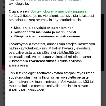
Kiitos ysimilliselle aamun linkistä toisessa ketjussa. Sieltä
teknologioita.
samasta löysin oman idyllin, millaiseksi metsän voi
muokata ja onnistuu vielä ihan helposti:
Otava
ja sen
(95) teknologia- ja mainoskumppania
keräävät tietoa (esim. vierailemis­tasi sivuista ja laitteesi
ominaisuuk­sista) seuraaviin käyttötarkoituksiin:
Sisällön ja palveluiden parantaminen
Kohdennettu mainonta ja markkinointi
Kävijämäärien ja mainonnan mittaaminen
Hyväksymällä evästeet, annat luvan tietojesi käsittelyyn
näihin käyttötarkoituksiin. Mikäli et hyväksy evästeitä,
osa palveluista tai sisällöistä ei välttämättä toimi
optimaalisesti. Voit muuttaa valintojasi milloin tahansa
klikkaamalla
Evästeasetukset
-linkkiä sivuston
alareunassa.
Jotkin teknologiat saattavat käyttää tietojasi myös ilman
Linnunlaulua ei ole kuin keväällä, mutta senkin ajan
suostumustasi, jos niillä on siihen oikeutettu peruste
ihmiset taitaa yleensä nukkua, vaikka periaatteessa on
(esim. sivun tekninen toimivuus). Voit vastustaa tätä tai
ihan sama, milloin nukkuu, kunhan nukkuu. Kesällä
muuttaa kaikkia asetuksiasi valitsemalla alla olevan
itikoita ei ole yöllä, joten ulkohommat kannattaa tehdä
Asetukset
-painikkeen.
silloin. Muistaakseni +9 astetta on se, milloin ne meillä
katoaa.