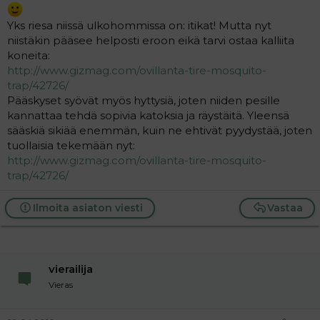
Yks riesa niissä ulkohommissa on: itikat! Mutta nyt
niistäkin pääsee helposti eroon eikä tarvi ostaa kalliita
koneita:
http://www.gizmag.com/ovillanta-tire-mosquito-
trap/42726/
Pääskyset syövät myös hyttysiä, joten niiden pesille
kannattaa tehdä sopivia katoksia ja räystäitä. Yleensä
sääskiä sikiää enemmän, kuin ne ehtivät pyydystää, joten
tuollaisia tekemään nyt:
http://www.gizmag.com/ovillanta-tire-mosquito-
trap/42726/
Ilmoita asiaton viesti
Vastaa
vierailija
Vieras