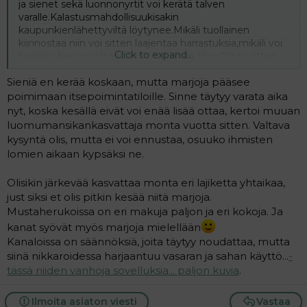
ja sienet sekä luonnonyrtit voi kerätä talven
varalle.Kalastusmahdollisuukisakin
kaupunkienlähettyviltä löytynee.Mikäli tuollainen
kiinnostaa niin voi sitten laajentaa harrastuksia,mikäli voi
Click to expand...
hankkia kesänviettopaikan tai pienen tilan.Ottaa sitten
pottujen,lanttujen ja porkkanoiden kasvatuksen lisäksi
Sieniä en kerää koskaan, mutta marjoja pääsee
sekä pienen kasvihuoneen.Siinäpä melkein jo
omavaraistalous handskassa.Voi lisätä omavaraisuutta
poimimaan itsepoimintatiloille. Sinne täytyy varata aika
myös läämmitysysteemeillä ja jos liharuokaa
nyt, koska kesällä eivät voi enää lisää ottaa, kertoi muuan
kaipaa,metsästyksellä.Kaupunkioloissa voi hyödyntää
luomumansikankasvattaja monta vuotta sitten. Valtava
syksyn juurestarjouksia ja säilöä pakasteeseen
kysyntä olis, mutta ei voi ennustaa, osuuko ihmisten
lomien aikaan kypsäksi ne.
Olisikin järkevää kasvattaa monta eri lajiketta yhtaikaa,
just siksi et olis pitkin kesää niitä marjoja.
Mustaherukoissa on eri makuja paljon ja eri kokoja. Ja
kanat syövät myös marjoja mielellään
Kanaloissa on säännöksiä, joita täytyy noudattaa, mutta
siinä nikkaroidessa harjaantuu vasaran ja sahan käyttö...
-
tässä niiden vanhoja sovelluksia... paljon kuvia
.
Ilmoita asiaton viesti
Vastaa