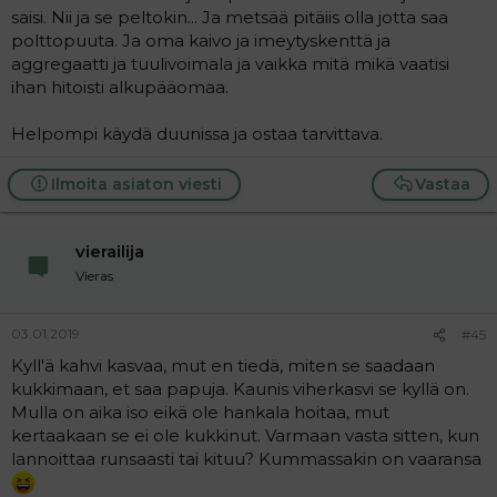
saisi. Nii ja se peltokin... Ja metsää pitäiis olla jotta saa
polttopuuta. Ja oma kaivo ja imeytyskenttä ja
aggregaatti ja tuulivoimala ja vaikka mitä mikä vaatisi
ihan hitoisti alkupääomaa.
Helpompi käydä duunissa ja ostaa tarvittava.
Ilmoita asiaton viesti
Vastaa
vierailija
Vieras
03.01.2019
#45
Kyll'ä kahvi kasvaa, mut en tiedä, miten se saadaan
kukkimaan, et saa papuja. Kaunis viherkasvi se kyllä on.
Mulla on aika iso eikä ole hankala hoitaa, mut
kertaakaan se ei ole kukkinut. Varmaan vasta sitten, kun
lannoittaa runsaasti tai kituu? Kummassakin on vaaransa