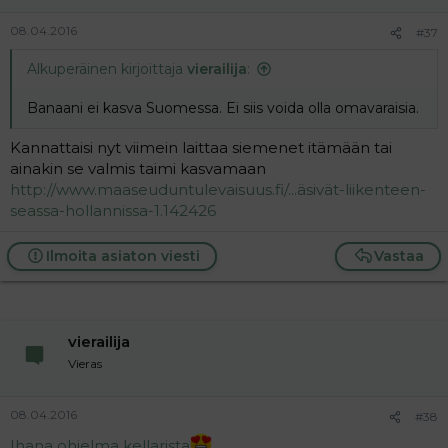
08.04.2016
#37
Alkuperäinen kirjoittaja
vierailija
:
Banaani ei kasva Suomessa. Ei siis voida olla omavaraisia.
Kannattaisi nyt viimein laittaa siemenet itämään tai
ainakin se valmis taimi kasvamaan
http://www.maaseuduntulevaisuus.fi/...äsivät-liikenteen-
seassa-hollannissa-1.142426
Ilmoita asiaton viesti
Vastaa
vierailija
Vieras
08.04.2016
#38
Ihana ohjelma kellarista