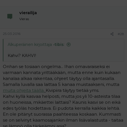
vierailija
Vieras
25.03.2016
#28
Alkuperäinen kirjoittaja
-tibis
:
Kahvi? KAHVI!
Onhan se tosiaan ongelma... Ihan omavaraiseksi ei
varmaan kannata yrittääkään, mutta enne kuin kukaan
kanalaa alkaa rakentaa, ohjeet täytyy olla ajantasalla.
Samalla luvalla saa laittaa 5 kanaa muistaakseni, mutta
muita ohjeita täällä.
Kivipiira täytyy tietää yms.
Kahvi kyllä kasvaa helposti, mutta jos yli 10-asteista tilaa
on huoneissa, mikäettei laittaisi? Kaunis kasvi se on eikä
edes työläs hoidettava. Ei pudota kerralla kaikkia lehtiä.
En ole pitänyt suorassa paahteessa koskaan. Kummasti
se on selvinyt kaamosajankin ilman lisävalaistusta - taitaa
se lämpö olla tärkeämpi asia?