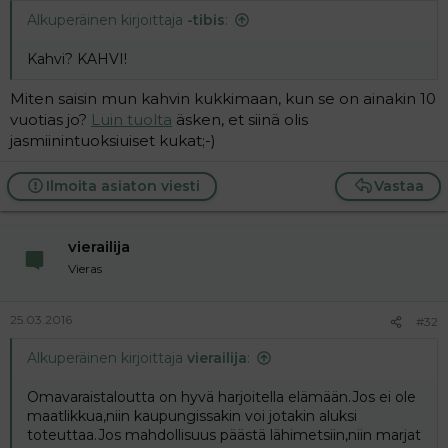
Alkuperäinen kirjoittaja
-tibis
:
Kahvi? KAHVI!
Miten saisin mun kahvin kukkimaan, kun se on ainakin 10
vuotias jo?
Luin tuolta
äsken, et siinä olis
jasmiinintuoksiuiset kukat;-)
Ilmoita asiaton viesti
Vastaa
vierailija
Vieras
25.03.2016
#32
Alkuperäinen kirjoittaja
vierailija
:
Omavaraistaloutta on hyvä harjoitella elämään.Jos ei ole
maatlikkua,niin kaupungissakin voi jotakin aluksi
toteuttaa.Jos mahdollisuus päästä lähimetsiin,niin marjat