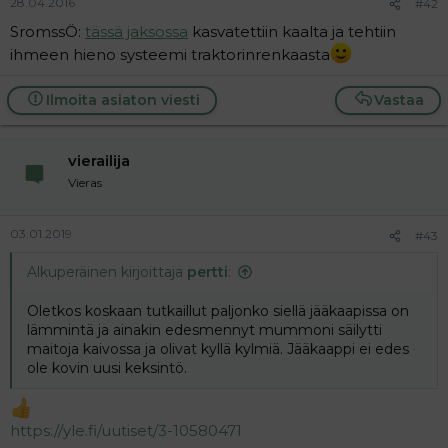
28.04.2016
#42
SromssÖ:
tässä jaksossa
kasvatettiin kaalta ja tehtiin
ihmeen hieno systeemi traktorinrenkaasta
Ilmoita asiaton viesti
Vastaa
vierailija
Vieras
03.01.2019
#43
Alkuperäinen kirjoittaja
pertti
:
Oletkos koskaan tutkaillut paljonko siellä jääkaapissa on
lämmintä ja ainakin edesmennyt mummoni säilytti
maitoja kaivossa ja olivat kyllä kylmiä. Jääkaappi ei edes
ole kovin uusi keksintö.
https://yle.fi/uutiset/3-10580471