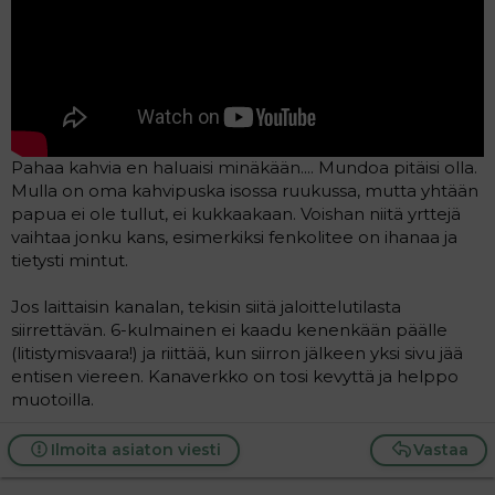
Pahaa kahvia en haluaisi minäkään.... Mundoa pitäisi olla.
Mulla on oma kahvipuska isossa ruukussa, mutta yhtään
papua ei ole tullut, ei kukkaakaan. Voishan niitä yrttejä
vaihtaa jonku kans, esimerkiksi fenkolitee on ihanaa ja
tietysti mintut.
Jos laittaisin kanalan, tekisin siitä jaloittelutilasta
siirrettävän. 6-kulmainen ei kaadu kenenkään päälle
(litistymisvaara!) ja riittää, kun siirron jälkeen yksi sivu jää
entisen viereen. Kanaverkko on tosi kevyttä ja helppo
muotoilla.
Ilmoita asiaton viesti
Vastaa