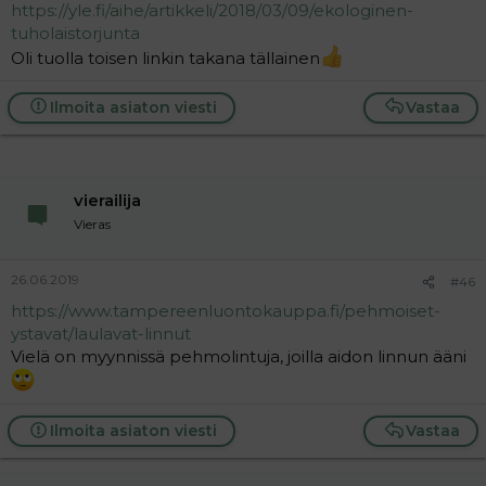
https://yle.fi/aihe/artikkeli/2018/03/09/ekologinen-
tuholaistorjunta
Oli tuolla toisen linkin takana tällainen
Ilmoita asiaton viesti
Vastaa
vierailija
Vieras
26.06.2019
#46
https://www.tampereenluontokauppa.fi/pehmoiset-
ystavat/laulavat-linnut
Vielä on myynnissä pehmolintuja, joilla aidon linnun ääni
Ilmoita asiaton viesti
Vastaa