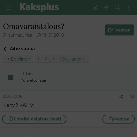
Omavaraistalous?
Vastaa
V
E
turhatuhluri
19.01.2010
i
n
e
s
Aihe vapaa
s
i
t
m
1
2
3
Edellinen
Seuraava
i
m
k
ä
-tibis
e
i
Tunnettu jäsen
t
n
j
e
u
n
25.03.2016
#26
n
v
a
i
Kahvi? KAHVI!
l
e
o
s
Ilmoita asiaton viesti
Vastaa
i
t
t
i
t