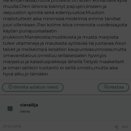
vähentämässä,mutta proteiinit on sitten korvattava kyllä
muulla.Olen lähinnä lisännyt papujen,linssien ja
raejuuston syöntiä sekä edamjuustoa.Muutoin
maitotutteet aika minimissä.Hedelmiä emme tarvitse
juuri ollenkaan..Pari kolme kiloa omenoita vuodessa,joita
käytän punajuurisalaatin
joukkoon.Mansikoista,mustikoista ja muista marjoista
tulee vitamiineja ja maukasta syötävää tai juotavaa.Asun
talvet ja melkeimpä kesätkin kaupunkiasunnossa,mutta
omavaristalous onnistuu sellaisessakin hyvin,jos
marjastus ja kalastuspaikkoja lähellä.Tietysti maakellarit
ja oman sähkön tuotanto ei siellä onnistu,mutta aika
hyvä alku jo tämäkin.
Ilmoita asiaton viesti
Vastaa
vierailija
Vieras
27.04.2016
#41