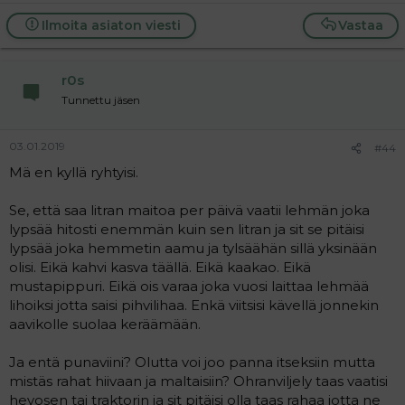
Ilmoita asiaton viesti
Vastaa
r0s
Tunnettu jäsen
03.01.2019
#44
Mä en kyllä ryhtyisi.
Se, että saa litran maitoa per päivä vaatii lehmän joka
lypsää hitosti enemmän kuin sen litran ja sit se pitäisi
lypsää joka hemmetin aamu ja tylsäähän sillä yksinään
olisi. Eikä kahvi kasva täällä. Eikä kaakao. Eikä
mustapippuri. Eikä ois varaa joka vuosi laittaa lehmää
lihoiksi jotta saisi pihvilihaa. Enkä viitsisi kävellä jonnekin
aavikolle suolaa keräämään.
Ja entä punaviini? Olutta voi joo panna itseksiin mutta
mistäs rahat hiivaan ja maltaisiin? Ohranviljely taas vaatisi
hevosen tai traktorin ja sit pitäisi olla taas rahaa jotta ne