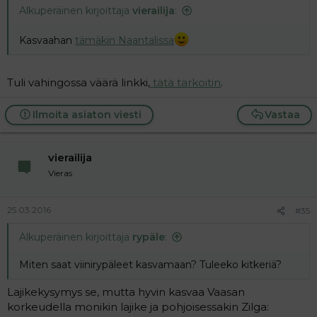
Alkuperäinen kirjoittaja
vierailija
:
Kasvaahan
tämäkin Naantalissa
Tuli vahingossa väärä linkki,
tätä tarkoitin
.
Ilmoita asiaton viesti
Vastaa
vierailija
Vieras
25.03.2016
#35
Alkuperäinen kirjoittaja
rypäle
:
Miten saat viinirypäleet kasvamaan? Tuleeko kitkeriä?
Lajikekysymys se, mutta hyvin kasvaa Vaasan
korkeudella monikin lajike ja pohjoisessakin Zilga: