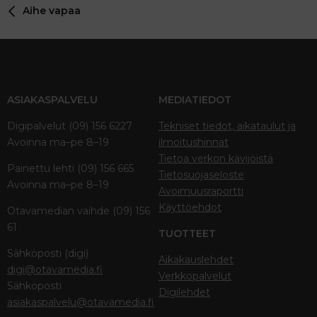
Aihe vapaa
Verdana
ASIAKASPALVELU
MEDIATIEDOT
Digipalvelut (09) 156 6227
Tekniset tiedot, aikataulut ja
Avoinna ma–pe 8–19
ilmoitushinnat
Tietoa verkon kävijöistä
Painettu lehti (09) 156 665
Tietosuojaseloste
Avoinna ma–pe 8–19
Avoimuusraportti
Käyttöehdot
Otavamedian vaihde (09) 156
61
TUOTTEET
Sähköposti (digi)
Aikakauslehdet
digi@otavamedia.fi
Verkkopalvelut
Sähköposti
Digilehdet
asiakaspalvelu@otavamedia.fi