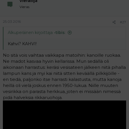
vierailija
a
Vieras
j
a
25.03.2016
#27
Alkuperäinen kirjoittaja
-tibis
:
Kahvi? KAHVI!
No sitä vois vaihtaa vaikkapa matoihin: kanoille ruokaa.
Ne madot kasvaa hyvin kellarissa. Mun sedällä oli
aikoinaan harrastus: keräsi vesisateen jälkeen niitä pihalla
lampun kans ja myi kai niitä sitten keväällä pilkkijöille -
en tiedä, paljonko itse harrasti kalastusta, mutta kanoja
heillä oli vielä joskus ennen 1950-lukua. Niille muuten
vesirikka on parasta herkkua, joten ei missään nimessä
pidä halveksia rikkaruohoja.