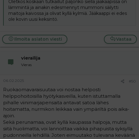
Oletkos koskaan tutkaillut paljonko siellä jääkaapissa on
lämmintä ja ainakin edesmennyt mummoni säilytti
maitoja kaivossa ja olivat kyllä kylmiä. Jääkaappi ei edes
ole kovin uusi keksintö.
Ilmoita asiaton viesti
Vastaa
vierailija
Vieras
06.02.2025
#50
Ruokaomavaraisuutaa voi nostaa helposti
helppohoitoisilla hyötykasveilla, kuten istuttamalla
pihalle viinimarjapensaita antavat satoa lähes
hoitamatta, nurmikon leikkaa vain ympäriltä pois aika-
ajoin.
Sekä perunamaa, ovat kyllä kaupassa halpoja, mutta
siitä huolimatta, voi lannoittaa vaikka pihapuista syksyllä
pudonneilla lehdillä. Joten eimuutako tulevana keväänä