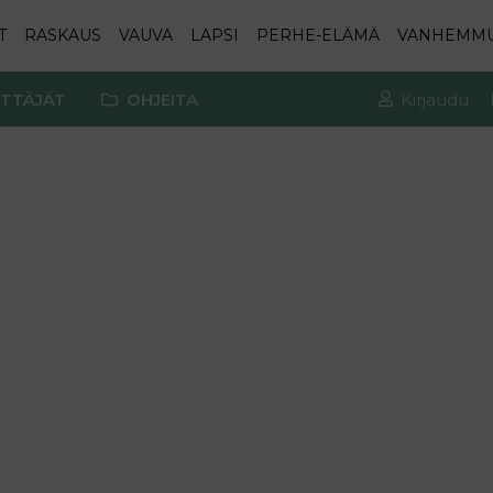
T
RASKAUS
VAUVA
LAPSI
PERHE-ELÄMÄ
VANHEMM
TTÄJÄT
OHJEITA
Kirjaudu