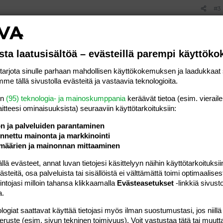
#3
ta voiko verrata aikaisempiin raskauksiin? oon kuitenkin
siihen "nopeaan" ryhmään.. No tässä kierrossa en tiedä
iitos =)
sta laatusisältöä – evästeillä parempi käyttök
rjota sinulle parhaan mahdollisen käyttökokemuksen ja laadukkaat s
a (oksentaakin joutunut)
me tällä sivustolla evästeitä ja vastaavia teknologioita.
 pari viikkoa
koa(todella epänormaalia mulle..)
en
(95) teknologia- ja mainoskumppania
keräävät tietoa (esim. vieraile
li myös viime KU:ssa :| )
laitteesi ominaisuuk­sista) seuraaviin käyttötarkoituksiin:
äivää oli vasta taukoa mutta palas takaisin)
ka ennen saatoin syödä vasta iltapäivällä eka kerran
ön ja palveluiden parantaminen
nettu mainonta ja markkinointi
isen viikkoa
määrien ja mainonnan mittaaminen
saa oksennuksen melkeen lentämään,tupakka jäänyt pois
myös tuosta)
 evästeet, annat luvan tietojesi käsittelyyn näihin käyttötarkoituksiin
kuherkkyys :ashamed:
teitä, osa palveluista tai sisällöistä ei välttämättä toimi optimaalisest
stuu mieleen
intojasi milloin tahansa klikkaamalla
Evästeasetukset
-linkkiä sivust
a.
Viimeksi muokattu:
31.07.2012
logiat saattavat käyttää tietojasi myös ilman suostumustasi, jos niillä
Vastaa
peruste (esim. sivun tekninen toimivuus). Voit vastustaa tätä tai muutt