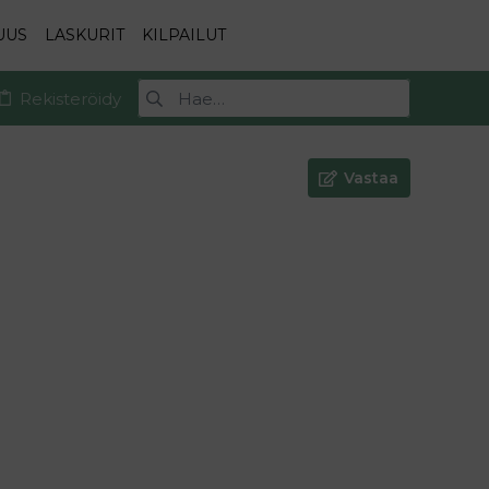
UUS
LASKURIT
KILPAILUT
Rekisteröidy
Vastaa