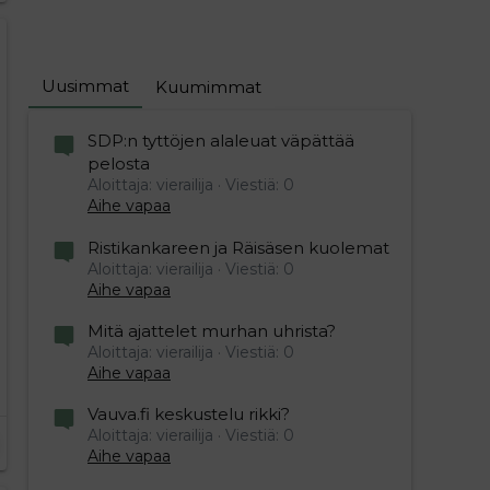
Uusimmat
Kuumimmat
SDP:n tyttöjen alaleuat väpättää
pelosta
Aloittaja: vierailija
Viestiä: 0
Aihe vapaa
Ristikankareen ja Räisäsen kuolemat
Aloittaja: vierailija
Viestiä: 0
Aihe vapaa
Mitä ajattelet murhan uhrista?
Aloittaja: vierailija
Viestiä: 0
Aihe vapaa
Vauva.fi keskustelu rikki?
Aloittaja: vierailija
Viestiä: 0
Aihe vapaa