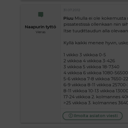
31.07.2012
Piuu
Miulla ei ole kokemusta mu
pissatestissä ollenkaan niin sii
Naapurin tyttö
Itse tuudittaudun alla oleva
Vieras
Kyllä kaikki menee hyvin, usko
1 viikko 3 viikkoa 0-5
2 viikkoa 4 viikkoa 3-426
3 viikkoa 5 viikkoa 18-7340
4 viikkoa 6 viikkoa 1080-56500
5-6 viikkoa 7-8 viikkoa 7650-
6-9 viikkoa 8-11 viikkoa 2570
8-11 viikkoa 10-13 viikkoa 130
17-24 viikkoa 2. kolmannes 4
>25 viikkoa 3. kolmannes 364
Ilmoita asiaton viesti