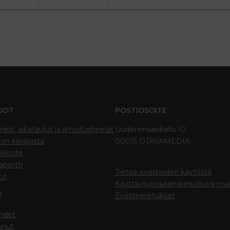
DOT
POSTIOSOITE
edot, aikataulut ja ilmoitushinnat
Uudenmaankatu 10
on kävijöistä
00015 OTAVAMEDIA
seloste
portti
Tietoa evästeiden käytöstä
ot
Käyttäytymiseen perustuva ma
T
Evästeasetukset
hdet
elut