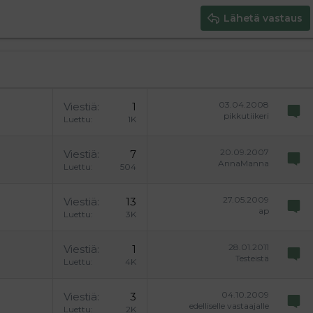
Lähetä vastaus
03.04.2008
Viestiä
1
pikkutiikeri
Luettu
1K
20.09.2007
Viestiä
7
AnnaManna
Luettu
504
27.05.2009
Viestiä
13
ap
Luettu
3K
28.01.2011
Viestiä
1
Testeistä
Luettu
4K
04.10.2009
Viestiä
3
edelliselle vastaajalle
Luettu
2K