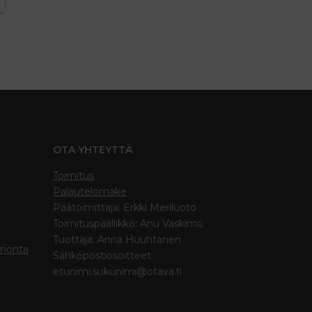
OTA YHTEYTTÄ
Toimitus
Palautelomake
Päätoimittaja: Erkki Meriluoto
Toimituspäällikkö: Anu Vaskimo
Tuottaja: Anna Huuhtanen
inonta
Sähköpostiosoitteet:
etunimi.sukunimi@otava.fi