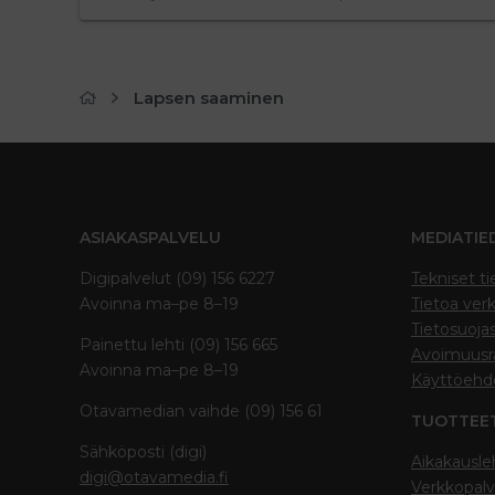
Lapsen saaminen
ASIAKASPALVELU
MEDIATIE
Digipalvelut (09) 156 6227
Tekniset ti
Avoinna ma–pe 8–19
Tietoa verk
Tietosuoja
Painettu lehti (09) 156 665
Avoimuusra
Avoinna ma–pe 8–19
Käyttöehd
Otavamedian vaihde (09) 156 61
TUOTTEE
Sähköposti (digi)
Aikakausle
digi@otavamedia.fi
Verkkopalv