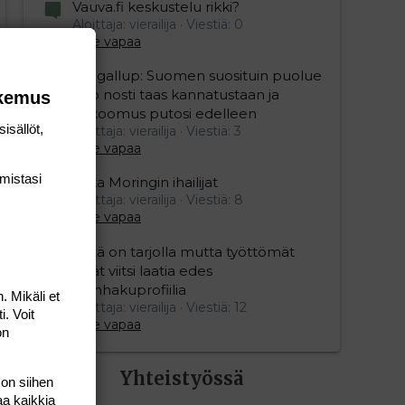
Vauva.fi keskustelu rikki?
Aloittaja: vierailija
Viestiä: 0
Aihe vapaa
Yle gallup: Suomen suosituin puolue
Sdp nosti taas kannatustaan ja
okemus
kokoomus putosi edelleen
isällöt,
Aloittaja: vierailija
Viestiä: 3
Aihe vapaa
mis­tasi
Mika Moringin ihailijat
Aloittaja: vierailija
Viestiä: 8
Aihe vapaa
Töitä on tarjolla mutta työttömät
eivät viitsi laatia edes
työnhakuprofiilia
. Mikäli et
Aloittaja: vierailija
Viestiä: 12
i. Voit
Aihe vapaa
on
Yhteistyössä
 on siihen
aa kaikkia