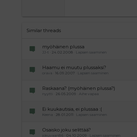
Georgia
22
Tahoma
26
Times New Roman
Trebuchet MS
Similar threads
Verdana
myöhäinen plussa
JJ-t
24.02.2008
Lapsen saaminen
Haamu ei muutu plussaksi?
orava
16.09.2007
Lapsen saaminen
Raskaana? (myöhäinen plussa?)
nyytti
26.05.2009
Aihe vapaa
Ei kuukautisia, ei plussaa :(
Keena
28.01.2011
Lapsen saaminen
Osaisko joku selittää?
jokuvaan86
04.10.2009
Lapsen saaminen