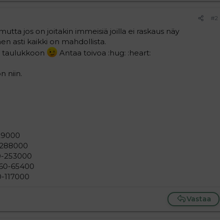
#2
tta jos on joitakin immeisiä joilla ei raskaus näy
hen asti kaikki on mahdollista.
an taulukkoon
Antaa toivoa :hug: :heart:
n niin.
229000
0-288000
00-253000
060-65400
0-117000
Vastaa