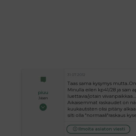
i
t
t
i
t
a
j
a
31.07.2012
Taas sama kysymys mutta..Onk
Minulla eilen kp41/28 ja sain 
piuu
luettavia/jotain viivanpaikkaa.
Jäsen
Aikaisemmat raskaudet on näky
21.12.2011
kuukautisten olisi pitäny alkaa
834
silti olla "normaali"raskaus ky
0
16
Ilmoita asiaton viesti