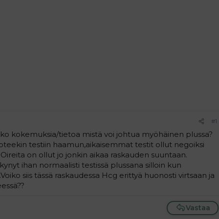
#1
o kokemuksia/tietoa mistä voi johtua myöhäinen plussa?
apteekin testiin haamun,aikaisemmat testit ollut negoiksi
...Oireita on ollut jo jonkin aikaa raskauden suuntaan.
nyt ihan normaalisti testissä plussana silloin kun
.Voiko siis tässä raskaudessa Hcg erittyä huonosti virtsaan ja
seessä??
Vastaa