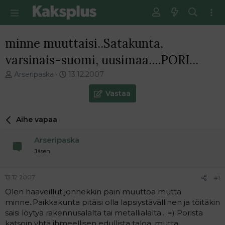
minne muuttaisi..Satakunta,
varsinais-suomi, uusimaa....PORI...
V
E
Arseripaska
13.12.2007
i
n
e
s
Vastaa
s
i
t
m
Aihe vapaa
i
m
k
ä
Arseripaska
e
i
t
n
Jäsen
j
e
u
n
13.12.2007
#1
n
v
a
i
Olen haaveillut jonnekkin päin muuttoa mutta
l
e
minne..Paikkakunta pitäisi olla lapsiystävällinen ja töitäkin
o
s
saisi löytyä rakennusalalta tai metallialalta... =) Porista
i
t
katsoin yhtä ihmeellisen edullista taloa, mutta