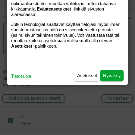
Jäsen
optimaalisesti. Voit muuttaa valintojasi milloin tahansa
klikkaamalla
Evästeasetukset
-linkkiä sivuston
alareunassa.
13.12.2007
#7
Jotkin teknologiat saattavat käyttää tietojasi myös ilman
Alkuperäinen kirjoittaja
muuhahainen
:
suostumustasi, jos niillä on siihen oikeutettu peruste
(esim. sivun tekninen toimivuus). Voit vastustaa tätä tai
muuttaa kaikkia asetuksiasi valitsemalla alla olevan
tuu porrii ni laitetaa sut pärekorrii ja veretää pitki pori
Asetukset
-painikkeen.
torrii..
:wave:
Oletkos Porista?? Millainen meno sielläpäin on? Paljon
Asetukset
Hyväksy
Tietosuoja
lapsiperheitä, kriminaaleja :kieh: vanhuksia vai siltä ja
väliltä... :xmas:
Ilmoita asiaton viesti
Vastaa
n
Vieras