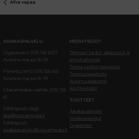
Aihe vapaa
Verdana
ASIAKASPALVELU
MEDIATIEDOT
Digipalvelut (09) 156 6227
Tekniset tiedot, aikataulut ja
Avoinna ma–pe 8–19
ilmoitushinnat
Tietoa verkon kävijöistä
Painettu lehti (09) 156 665
Tietosuojaseloste
Avoinna ma–pe 8–19
Avoimuusraportti
Käyttöehdot
Otavamedian vaihde (09) 156
61
TUOTTEET
Sähköposti (digi)
Aikakauslehdet
digi@otavamedia.fi
Verkkopalvelut
Sähköposti
Digilehdet
asiakaspalvelu@otavamedia.fi