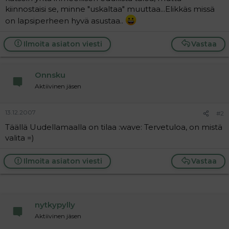
t
i
kiinnostaisi se, minne "uskaltaa" muuttaa...Elikkäs missä
t
on lapsiperheen hyvä asustaa..
a
j
a
Ilmoita asiaton viesti
Vastaa
Onnsku
Aktiivinen jäsen
13.12.2007
#2
Täällä Uudellamaalla on tilaa :wave: Tervetuloa, on mistä
valita =)
Ilmoita asiaton viesti
Vastaa
nytkypylly
Aktiivinen jäsen