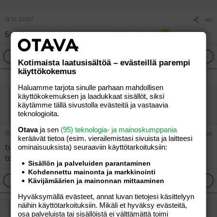
13.12.2007
#5
Satakunnan ja pirkanmaan rajalla on hyvä.
Ilmoita asiaton viesti
Vastaa
Kotimaista laatusisältöä – evästeillä parempi
käyttökokemus
Haluamme tarjota sinulle parhaan mahdollisen
käyttökokemuksen ja laadukkaat sisällöt, siksi
muuhahainen
käytämme tällä sivustolla evästeitä ja vastaavia
Aktiivinen jäsen
teknologioita.
Otava
ja sen
(95) teknologia- ja mainoskumppania
13.12.2007
#6
keräävät tietoa (esim. vierailemis­tasi sivuista ja laitteesi
tuu porrii ni laitetaa sut pärekorrii ja veretää pitki pori
ominaisuuk­sista) seuraaviin käyttötarkoituksiin:
torrii..
:wave:
Sisällön ja palveluiden parantaminen
Kohdennettu mainonta ja markkinointi
Ilmoita asiaton viesti
Vastaa
Kävijämäärien ja mainonnan mittaaminen
Hyväksymällä evästeet, annat luvan tietojesi käsittelyyn
näihin käyttötarkoituksiin. Mikäli et hyväksy evästeitä,
Arseripaska
osa palveluista tai sisällöistä ei välttämättä toimi