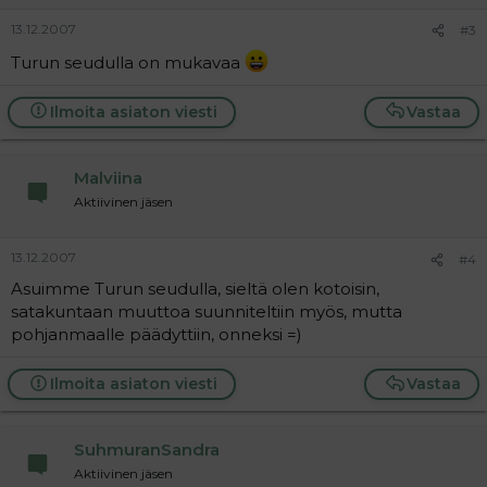
13.12.2007
#3
Turun seudulla on mukavaa
Ilmoita asiaton viesti
Vastaa
Malviina
Aktiivinen jäsen
13.12.2007
#4
Asuimme Turun seudulla, sieltä olen kotoisin,
satakuntaan muuttoa suunniteltiin myös, mutta
pohjanmaalle päädyttiin, onneksi =)
Ilmoita asiaton viesti
Vastaa
SuhmuranSandra
Aktiivinen jäsen